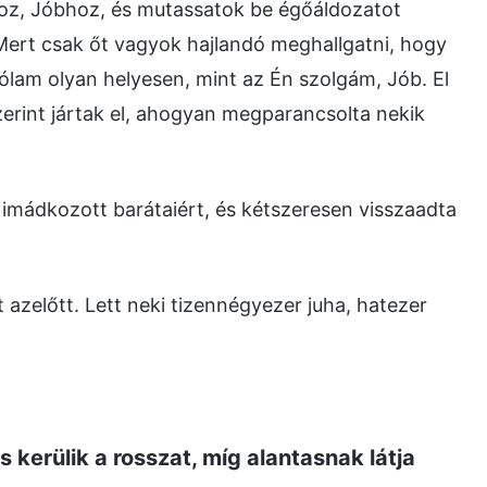
hoz, Jóbhoz, és mutassatok be égőáldozatot
Mert csak őt vagyok hajlandó meghallgatni, hogy
lam olyan helyesen, mint az Én szolgám, Jób. El
szerint jártak el, ahogyan megparancsolta nekik
 imádkozott barátaiért, és kétszeresen visszaadta
zelőtt. Lett neki tizennégyezer juha, hatezer
s kerülik a rosszat, míg alantasnak látja