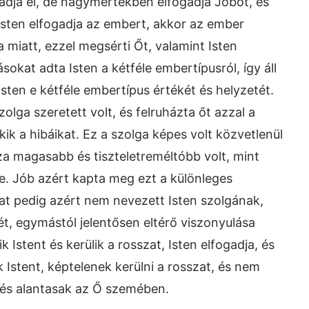
adja el, de nagymértékben elfogadja Jóbot, és
Isten elfogadja az embert, akkor az ember
 miatt, ezzel megsérti Őt, valamint Isten
kat adta Isten a kétféle embertípusról, így áll
sten e kétféle embertípus értékét és helyzetét.
lga szeretett volt, és felruházta őt azzal a
 a hibáikat. Ez a szolga képes volt közvetlenül
usza magasabb és tiszteletreméltóbb volt, mint
se. Jób azért kapta meg ezt a különleges
okat pedig azért nem nevezett Isten szolgának,
ét, egymástól jelentősen eltérő viszonyulása
k Istent és kerülik a rosszat, Isten elfogadja, és
Istent, képtelenek kerülni a rosszat, és nem
i, és alantasak az Ő szemében.