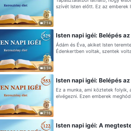
szívét Isten előtt. Ez az emberek le
7:14
Isten napi igéi: Belépés a
Ádám és Éva, akiket Isten teremt
Édenkertben voltak, szentek voltak
6:34
Isten napi igéi: Belépés a
Ez a munka, ami köztetek folyik, a
elvégezni. Ezen emberek meghódí
7:16
Isten napi igéi: A megtest