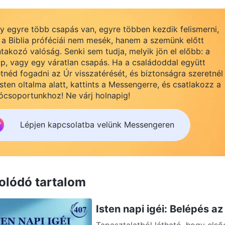
 egyre több csapás van, egyre többen kezdik felismerni,
a Biblia próféciái nem mesék, hanem a szemünk előtt
takozó valóság. Senki sem tudja, melyik jön el előbb: a
p, vagy egy váratlan csapás. Ha a családoddal együtt
tnéd fogadni az Úr visszatérését, és biztonságra szeretnél
 Isten oltalma alatt, kattints a Messengerre, és csatlakozz a
ócsoportunkhoz! Ne várj holnapig!
Lépjen kapcsolatba velünk Messengeren
olódó tartalom
Isten napi igéi: Belépés a
Tapasztalatból látható, hogy els