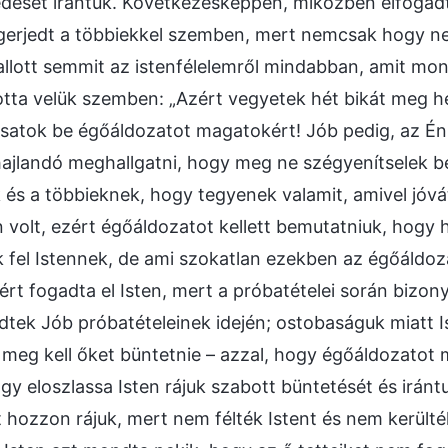
dését irántuk. Következésképpen, miközben elfogadta
gerjedt a többiekkel szemben, mert nemcsak hogy nem
allott semmit az istenfélelemről mindabban, amit mond
tta velük szemben: „Azért vegyetek hét bikát meg h
satok be égőáldozatot magatokért! Jób pedig, az Én
ajlandó meghallgatni, hogy meg ne szégyenítselek b
k és a többieknek, hogy tegyenek valamit, amivel jóv
űn volt, ezért égőáldozatot kellett bemutatniuk, hog
k fel Istennek, de ami szokatlan ezekben az égőáldoz
rt fogadta el Isten, mert a próbatételei során bizony
dtek Jób próbatételeinek idején; ostobaságuk miatt Ist
 meg kell őket büntetnie – azzal, hogy égőáldozatot 
gy eloszlassa Isten rájuk szabott büntetését és iránt
hozzon rájuk, mert nem félték Istent és nem kerülték 