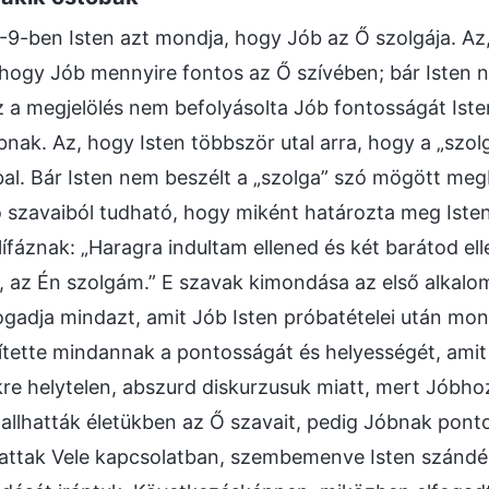
-9-ben Isten azt mondja, hogy Jób az Ő szolgája. Az, 
 hogy Jób mennyire fontos az Ő szívében; bár Isten n
z a megjelölés nem befolyásolta Jób fontosságát Isten
bnak. Az, hogy Isten többször utal arra, hogy a „szo
bal. Bár Isten nem beszélt a „szolga” szó mögött meg
 szavaiból tudható, hogy miként határozta meg Isten 
lífáznak: „Haragra indultam ellened és két barátod e
, az Én szolgám.” E szavak kimondása az első alkalo
gadja mindazt, amit Jób Isten próbatételei után mondo
tette mindannak a pontosságát és helyességét, amit J
kre helytelen, abszurd diskurzusuk miatt, mert Jóbho
allhatták életükben az Ő szavait, pedig Jóbnak ponto
hattak Vele kapcsolatban, szembemenve Isten szándéka