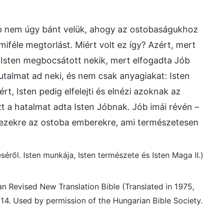
őbb nem úgy bánt velük, ahogy az ostobaságukhoz
iféle megtorlást. Miért volt ez így? Azért, mert
e; Isten megbocsátott nekik, mert elfogadta Jób
jutalmat ad neki, és nem csak anyagiakat: Isten
t, Isten pedig elfelejti és elnézi azoknak az
t a hatalmat adta Isten Jóbnak. Jób imái révén –
t ezekre az ostoba emberekre, ami természetesen
éséről. Isten munkája, Isten természete és Isten Maga II.)
an Revised New Translation Bible (Translated in 1975,
14. Used by permission of the Hungarian Bible Society.