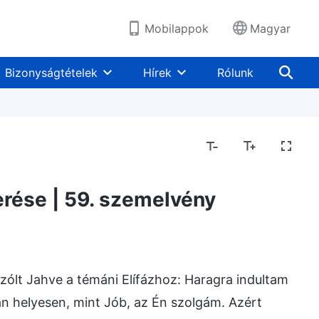
Mobilappok
Magyar
Bizonyságtételek
Hírek
Rólunk
erése | 59. szemelvény
ólt Jahve a témáni Elífázhoz: Haragra indultam
an helyesen, mint Jób, az Én szolgám. Azért