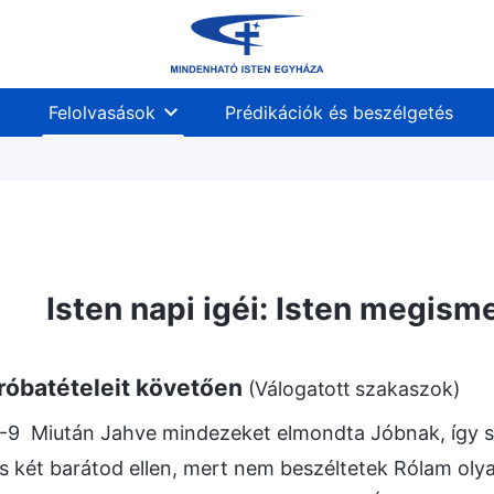
Felolvasások
Prédikációk és beszélgetés
Isten napi igéi: Isten megism
róbatételeit követően
(Válogatott szakaszok)
-9 Miután Jahve mindezeket elmondta Jóbnak, így sz
és két barátod ellen, mert nem beszéltetek Rólam oly