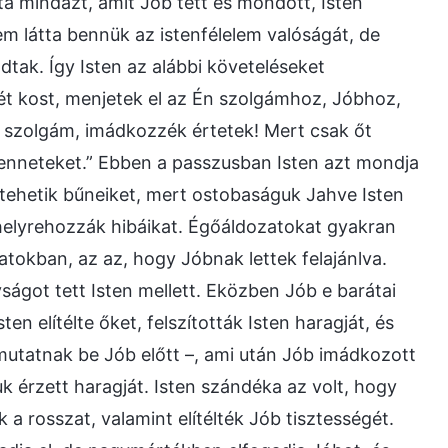
 mindazt, amit Jób tett és mondott, Isten
 látta bennük az istenfélelem valóságát, de
tak. Így Isten az alábbi követeléseket
ét kost, menjetek el az Én szolgámhoz, Jóbhoz,
 szolgám, imádkozzék értetek! Mert csak őt
enneteket.” Ebben a passzusban Isten azt mondja
átehetik bűneiket, mert ostobaságuk Jahve Isten
y helyrehozzák hibáikat. Égőáldozatokat gyakran
atokban, az az, hogy Jóbnak lettek felajánlva.
ságot tett Isten mellett. Eközben Jób e barátai
en elítélte őket, felszították Isten haragját, és
mutatnak be Jób előtt –, ami után Jób imádkozott
uk érzett haragját. Isten szándéka az volt, hogy
a rosszat, valamint elítélték Jób tisztességét.