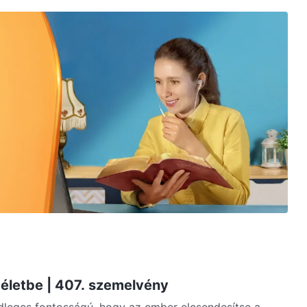
z életbe | 407. szemelvény
ődleges fontosságú, hogy az ember elcsendesítse a