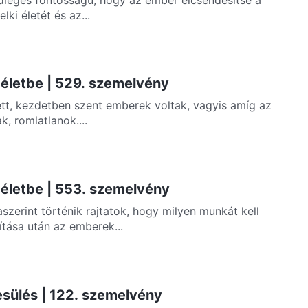
lki életét és az...
z életbe | 529. szemelvény
ett, kezdetben szent emberek voltak, vagyis amíg az
, romlatlanok....
z életbe | 553. szemelvény
szerint történik rajtatok, hogy milyen munkát kell
tása után az emberek...
esülés | 122. szemelvény