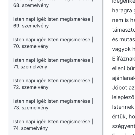
idegenke
68. szemelvény
haragra 
Isten napi igéi: Isten megismerése |
nem is h
69. szemelvény
támaszto
és mutas
Isten napi igéi: Isten megismerése |
70. szemelvény
vagyok h
Elífázna
Isten napi igéi: Isten megismerése |
71. szemelvény
elleni b
ajánlana
Isten napi igéi: Isten megismerése |
72. szemelvény
Jóbot azé
leleplező
Isten napi igéi: Isten megismerése |
Istennek
73. szemelvény
értük, ho
Isten napi igéi: Isten megismerése |
szégyent 
74. szemelvény