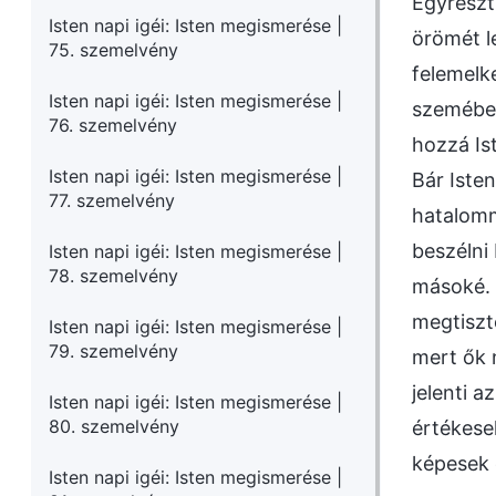
Egyrészt
Isten napi igéi: Isten megismerése |
örömét l
75. szemelvény
felemelk
Isten napi igéi: Isten megismerése |
szemében
76. szemelvény
hozzá Is
Isten napi igéi: Isten megismerése |
Bár Isten
77. szemelvény
hatalomm
beszélni 
Isten napi igéi: Isten megismerése |
78. szemelvény
másoké. 
megtiszt
Isten napi igéi: Isten megismerése |
79. szemelvény
mert ők n
jelenti a
Isten napi igéi: Isten megismerése |
80. szemelvény
értékese
képesek e
Isten napi igéi: Isten megismerése |