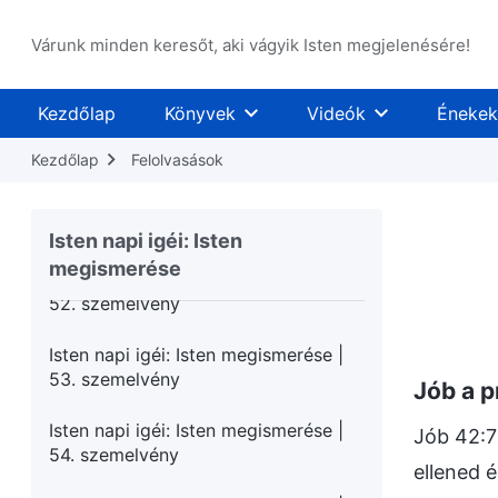
48. szemelvény
Várunk minden keresőt, aki vágyik Isten megjelenésére!
Isten napi igéi: Isten megismerése |
49. szemelvény
Kezdőlap
Könyvek
Videók
Énekek
Isten napi igéi: Isten megismerése |
50. szemelvény
Kezdőlap
Felolvasások
Isten napi igéi: Isten megismerése |
51. szemelvény
Isten napi igéi: Isten
megismerése
Isten napi igéi: Isten megismerése |
52. szemelvény
Isten napi igéi: Isten megismerése |
53. szemelvény
Jób a p
Isten napi igéi: Isten megismerése |
Jób 42:7
54. szemelvény
ellened 