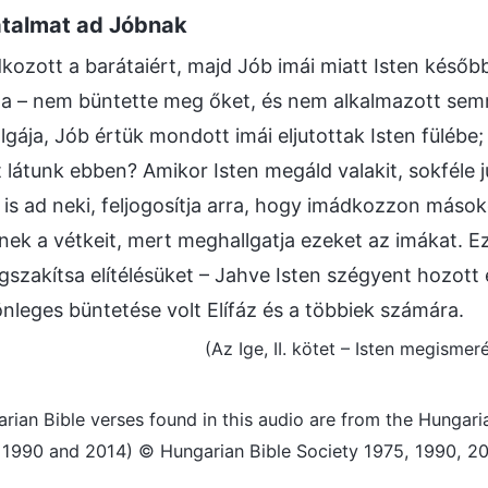
atalmat ad Jóbnak
kozott a barátaiért, majd Jób imái miatt Isten kés
olna – nem büntette meg őket, és nem alkalmazott semm
olgája, Jób értük mondott imái eljutottak Isten füléb
t látunk ebben? Amikor Isten megáld valakit, sokféle 
is ad neki, feljogosítja arra, hogy imádkozzon másokér
ek a vétkeit, mert meghallgatja ezeket az imákat. Ez
szakítsa elítélésüket – Jahve Isten szégyent hozot
önleges büntetése volt Elífáz és a többiek számára.
(Az Ige, II. kötet – Isten megismer
rian Bible verses found in this audio are from the Hungari
n 1990 and 2014) © Hungarian Bible Society 1975, 1990, 20