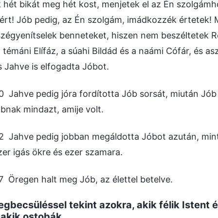
 hét bikát meg hét kost, menjetek el az Én szolgám
rt! Jób pedig, az Én szolgám, imádkozzék értetek! 
zégyenítselek benneteket, hiszen nem beszéltetek Ró
 témáni Elífáz, a súahi Bildád és a naámi Cófár, és a
s Jahve is elfogadta Jóbot.
0 Jahve pedig jóra fordította Jób sorsát, miután Jób
bnak mindazt, amije volt.
2 Jahve pedig jobban megáldotta Jóbot azután, mint a
zer igás ökre és ezer szamara.
7 Öregen halt meg Jób, az élettel betelve.
gbecsüléssel tekint azokra, akik félik Istent é
 akik ostobák