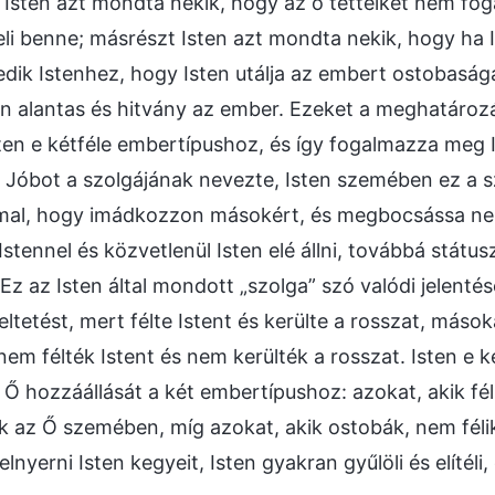
 Isten azt mondta nekik, hogy az ő tetteiket nem fog
eli benne; másrészt Isten azt mondta nekik, hogy ha 
edik Istenhez, hogy Isten utálja az embert ostobasága
 alantas és hitvány az ember. Ezeket a meghatározáso
ten e kétféle embertípushoz, és így fogalmazza meg I
 Jóbot a szolgájának nevezte, Isten szemében ez a szo
al, hogy imádkozzon másokért, és megbocsássa nekik
Istennel és közvetlenül Isten elé állni, továbbá stát
Ez az Isten által mondott „szolga” szó valódi jelenté
eltetést, mert félte Istent és kerülte a rosszat, más
em félték Istent és nem kerülték a rosszat. Isten e k
z Ő hozzáállását a két embertípushoz: azokat, akik féli
k az Ő szemében, míg azokat, akik ostobák, nem félik 
lnyerni Isten kegyeit, Isten gyakran gyűlöli és elítél