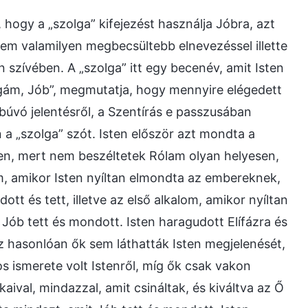
hogy a „szolga” kifejezést használja Jóbra, azt
em valamilyen megbecsültebb elnevezéssel illette
 szívében. A „szolga” itt egy becenév, amit Isten
lgám, Jób”, megmutatja, hogy mennyire elégedett
búvó jelentésről, a Szentírás e passzusában
a „szolga” szót. Isten először azt mondta a
llen, mert nem beszéltetek Rólam olyan helyesen,
m, amikor Isten nyíltan elmondta az embereknek,
tt és tett, illetve az első alkalom, amikor nyíltan
ób tett és mondott. Isten haragudott Elífázra és
z hasonlóan ők sem láthatták Isten megjelenését,
s ismerete volt Istenről, míg ők csak vakon
ival, mindazzal, amit csináltak, és kiváltva az Ő