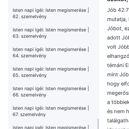
Jób 42:7
Isten napi igéi: Isten megismerése |
62. szemelvény
mutatja,
Jóbot, e
Isten napi igéi: Isten megismerése |
63. szemelvény
adott Jó
volt Jób
Isten napi igéi: Isten megismerése |
64. szemelvény
elhangzó
témáni E
Isten napi igéi: Isten megismerése |
mint Jób
65. szemelvény
hogy elfo
Isten napi igéi: Isten megismerése |
megerősí
66. szemelvény
a többie
Isten napi igéi: Isten megismerése |
és nem h
67. szemelvény
találgat
Isten napi igéi: Isten megismerése |