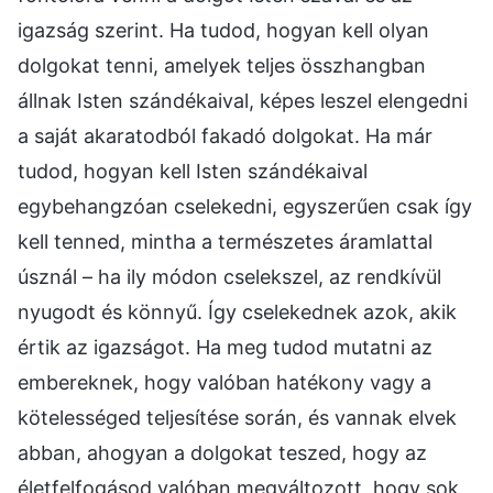
igazság szerint. Ha tudod, hogyan kell olyan
dolgokat tenni, amelyek teljes összhangban
állnak Isten szándékaival, képes leszel elengedni
a saját akaratodból fakadó dolgokat. Ha már
tudod, hogyan kell Isten szándékaival
egybehangzóan cselekedni, egyszerűen csak így
kell tenned, mintha a természetes áramlattal
úsznál – ha ily módon cselekszel, az rendkívül
nyugodt és könnyű. Így cselekednek azok, akik
értik az igazságot. Ha meg tudod mutatni az
embereknek, hogy valóban hatékony vagy a
kötelességed teljesítése során, és vannak elvek
abban, ahogyan a dolgokat teszed, hogy az
életfelfogásod valóban megváltozott, hogy sok