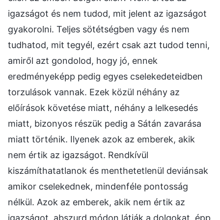
igazságot és nem tudod, mit jelent az igazságot
gyakorolni. Teljes sötétségben vagy és nem
tudhatod, mit tegyél, ezért csak azt tudod tenni,
amiről azt gondolod, hogy jó, ennek
eredményeképp pedig egyes cselekedeteidben
torzulások vannak. Ezek közül néhány az
előírások követése miatt, néhány a lelkesedés
miatt, bizonyos részük pedig a Sátán zavarása
miatt történik. Ilyenek azok az emberek, akik
nem értik az igazságot. Rendkívül
kiszámíthatatlanok és menthetetlenül deviánsak
amikor cselekednek, mindenféle pontosság
nélkül. Azok az emberek, akik nem értik az
igazságot, abszurd módon látják a dolgokat, épp