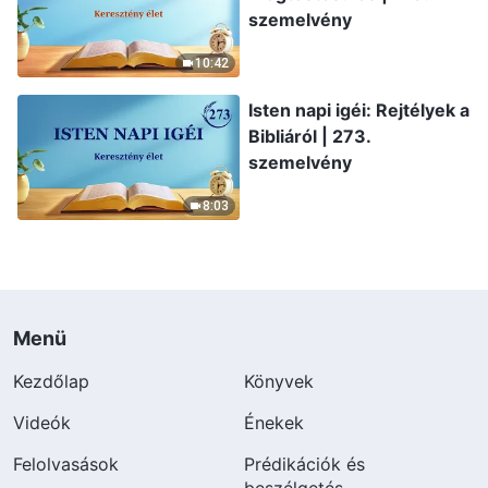
szemelvény
10:42
Isten napi igéi: Rejtélyek a
Bibliáról | 273.
szemelvény
8:03
Menü
Kezdőlap
Könyvek
Videók
Énekek
Felolvasások
Prédikációk és
beszélgetés