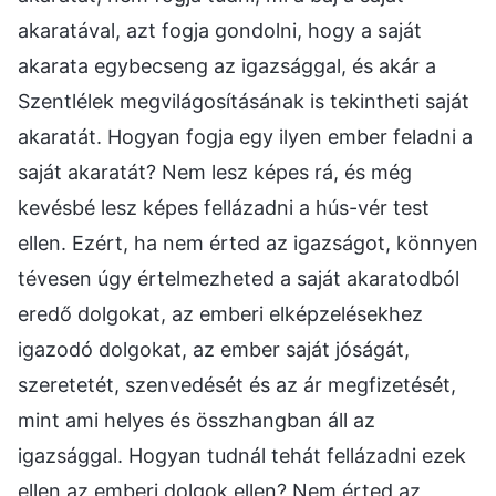
akaratával, azt fogja gondolni, hogy a saját
akarata egybecseng az igazsággal, és akár a
Szentlélek megvilágosításának is tekintheti saját
akaratát. Hogyan fogja egy ilyen ember feladni a
saját akaratát? Nem lesz képes rá, és még
kevésbé lesz képes fellázadni a hús-vér test
ellen. Ezért, ha nem érted az igazságot, könnyen
tévesen úgy értelmezheted a saját akaratodból
eredő dolgokat, az emberi elképzelésekhez
igazodó dolgokat, az ember saját jóságát,
szeretetét, szenvedését és az ár megfizetését,
mint ami helyes és összhangban áll az
igazsággal. Hogyan tudnál tehát fellázadni ezek
ellen az emberi dolgok ellen? Nem érted az