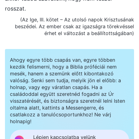
rosszat.
(Az Ige, III. kötet – Az utolsó napok Krisztusának
beszédei. Az ember csak az igazságra törekvéssel
érhet el változást a beállítottságában)
Ahogy egyre több csapás van, egyre többen
kezdik felismerni, hogy a Biblia próféciái nem
mesék, hanem a szemünk előtt kibontakozó
valóság. Senki sem tudja, melyik jön el előbb: a
holnap, vagy egy váratlan csapás. Ha a
családoddal együtt szeretnéd fogadni az Úr
visszatérését, és biztonságra szeretnél lelni Isten
oltalma alatt, kattints a Messengerre, és
csatlakozz a tanulócsoportunkhoz! Ne várj
holnapig!
Lépjen kapcsolatba velünk