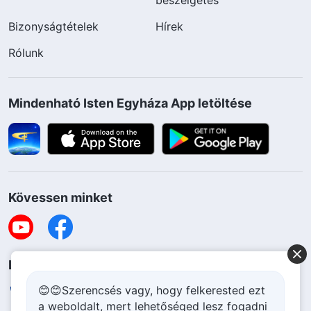
Bizonyságtételek
Hírek
Rólunk
Mindenható Isten Egyháza App letöltése
Kövessen minket
Lépjen kapcsolatba velünk
😊😊Szerencsés vagy, hogy felkerested ezt
+36-70-207-6063
a weboldalt, mert lehetőséged lesz fogadni