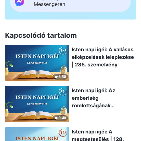
Messengeren
Kapcsolódó tartalom
Isten napi igéi: A vallásos
elképzelések leleplezése
| 285. szemelvény
6:50
Isten napi igéi: Az
emberiség
romlottságának
leleplezése | 320.
8:40
szemelvény
Isten napi igéi: A
megtestesülés | 128.