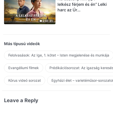
lelkész férjem és én” Lelki
harc az Úr
visszatérésének
üdvözlésekor (Magyar
2:01:31
szinkron)
Más típusú videók
Felolvasások: Az Ige, 1. kötet – Isten megjelenése és munkája
Evangéliumi filmek
Prédikációsorozat: Az igazság keresés
Kórus videó sorozat
Egyházi élet – varietéműsor-sorozato
Leave a Reply