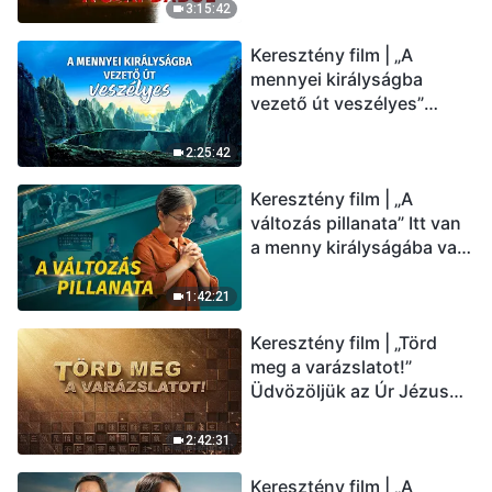
(Magyar szinkron)
3:15:42
Keresztény film | „A
mennyei királyságba
vezető út veszélyes”
(Magyar szinkron)
2:25:42
Keresztény film | „A
változás pillanata” Itt van
a menny királyságába való
belépés útja (Magyar
szinkron)
1:42:21
Keresztény film | „Törd
meg a varázslatot!”
Üdvözöljük az Úr Jézus
visszatérését (Magyar
szinkron)
2:42:31
Keresztény film | „A