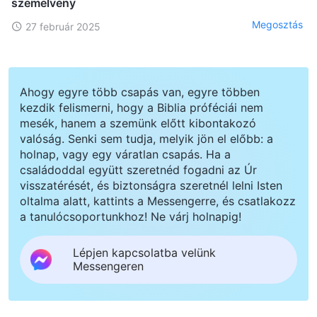
szemelvény
Megosztás
27 február 2025
Ahogy egyre több csapás van, egyre többen
kezdik felismerni, hogy a Biblia próféciái nem
mesék, hanem a szemünk előtt kibontakozó
valóság. Senki sem tudja, melyik jön el előbb: a
holnap, vagy egy váratlan csapás. Ha a
családoddal együtt szeretnéd fogadni az Úr
visszatérését, és biztonságra szeretnél lelni Isten
oltalma alatt, kattints a Messengerre, és csatlakozz
a tanulócsoportunkhoz! Ne várj holnapig!
Lépjen kapcsolatba velünk
Messengeren