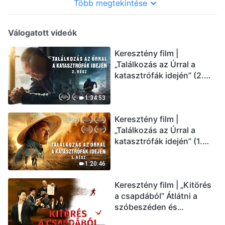
Több megtekintése
Válogatott videók
Keresztény film |
„Találkozás az Úrral a
katasztrófák idején” (2.
rész) Az utolsó napok
csapásai közelednek.
1:34:53
Hogyan juthatunk be Isten
Keresztény film |
országába? (Magyar
„Találkozás az Úrral a
szinkron)
katasztrófák idején” (1.
rész) A nagy katasztrófák
mögötti igazság sokkoló
1:20:46
lesz! (Magyar szinkron)
Keresztény film | „Kitörés
a csapdából” Átlátni a
szóbeszéden és
üdvözölni az Úr Jézust