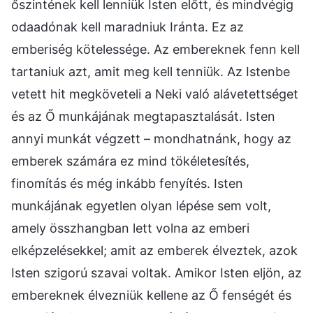
őszintének kell lenniük Isten előtt, és mindvégig
odaadónak kell maradniuk Iránta. Ez az
emberiség kötelessége. Az embereknek fenn kell
tartaniuk azt, amit meg kell tenniük. Az Istenbe
vetett hit megköveteli a Neki való alávetettséget
és az Ő munkájának megtapasztalását. Isten
annyi munkát végzett – mondhatnánk, hogy az
emberek számára ez mind tökéletesítés,
finomítás és még inkább fenyítés. Isten
munkájának egyetlen olyan lépése sem volt,
amely összhangban lett volna az emberi
elképzelésekkel; amit az emberek élveztek, azok
Isten szigorú szavai voltak. Amikor Isten eljön, az
embereknek élvezniük kellene az Ő fenségét és