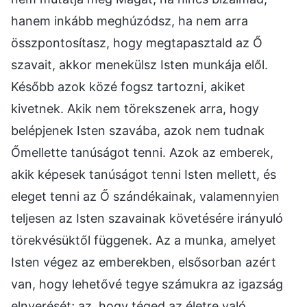
hanem inkább meghúzódsz, ha nem arra
összpontosítasz, hogy megtapasztald az Ő
szavait, akkor menekülsz Isten munkája elől.
Később azok közé fogsz tartozni, akiket
kivetnek. Akik nem törekszenek arra, hogy
belépjenek Isten szavába, azok nem tudnak
Őmellette tanúságot tenni. Azok az emberek,
akik képesek tanúságot tenni Isten mellett, és
eleget tenni az Ő szándékainak, valamennyien
teljesen az Isten szavainak követésére irányuló
törekvésüktől függenek. Az a munka, amelyet
Isten végez az emberekben, elsősorban azért
van, hogy lehetővé tegye számukra az igazság
elnyerését; az, hogy téged az életre való