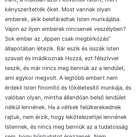
kényszerítették őket. Most vannak olyan
emberek, akik belefáradtak Isten munkájába.
Vajon az ilyen emberek nincsenek veszélyben?
Sok ember az „éppen csak megbirkózás”
állapotában létezik. Bár eszik és isszák Isten
szavait és imádkoznak Hozzá, ezt félszívvel
teszik, és már nincs meg bennük az a lendület,
ami egykor megvolt. A legtöbb embert nem
érdekli Isten finomító és tökéletesítő munkája, és
valóban olyan, mintha állandóan belső lendület
nélkül lennének. Ha a vétkek felülkerekednek
rajtuk, nem érzik, hogy lekötelezettjei lennének
Istennek, és nincs meg bennük az a tudatosság
sem, hogy bűntudatot érezzenek. Nem