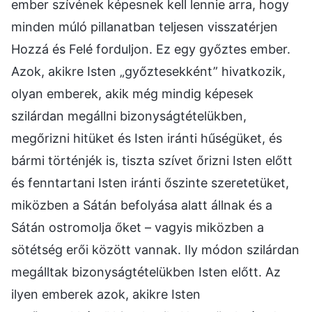
ember szívének képesnek kell lennie arra, hogy
minden múló pillanatban teljesen visszatérjen
Hozzá és Felé forduljon. Ez egy győztes ember.
Azok, akikre Isten „győztesekként” hivatkozik,
olyan emberek, akik még mindig képesek
szilárdan megállni bizonyságtételükben,
megőrizni hitüket és Isten iránti hűségüket, és
bármi történjék is, tiszta szívet őrizni Isten előtt
és fenntartani Isten iránti őszinte szeretetüket,
miközben a Sátán befolyása alatt állnak és a
Sátán ostromolja őket – vagyis miközben a
sötétség erői között vannak. Ily módon szilárdan
megálltak bizonyságtételükben Isten előtt. Az
ilyen emberek azok, akikre Isten