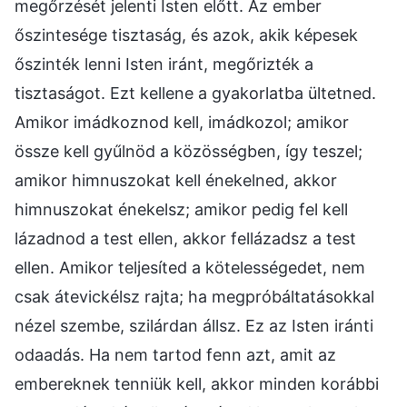
megőrzését jelenti Isten előtt. Az ember
őszintesége tisztaság, és azok, akik képesek
őszinték lenni Isten iránt, megőrizték a
tisztaságot. Ezt kellene a gyakorlatba ültetned.
Amikor imádkoznod kell, imádkozol; amikor
össze kell gyűlnöd a közösségben, így teszel;
amikor himnuszokat kell énekelned, akkor
himnuszokat énekelsz; amikor pedig fel kell
lázadnod a test ellen, akkor fellázadsz a test
ellen. Amikor teljesíted a kötelességedet, nem
csak átevickélsz rajta; ha megpróbáltatásokkal
nézel szembe, szilárdan állsz. Ez az Isten iránti
odaadás. Ha nem tartod fenn azt, amit az
embereknek tenniük kell, akkor minden korábbi