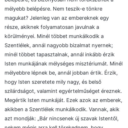
mélyebb belépésre. Nem teszik-e tönkre
magukat? Jelenleg van az embereknek egy
része, akiknek folyamatosan javulnak a
körülményei. Minél többet munkálkodik a
Szentlélek, annál nagyobb bizalmat nyernek;
minél többet tapasztalnak, annál inkább érzik
Isten munkájának mélységes misztériumát. Minél
mélyebbre lépnek be, annál jobban értik. Érzik,
hogy Isten szeretete mily nagy, és belső
szilárdságot, valamint egyértelműséget éreznek.
Megértik Isten munkáját. Ezek azok az emberek,
akikben a Szentlélek munkálkodik. Vannak, akik
azt mondják: „Bár nincsenek új szavak Istentől,
nekem mégis arra kell törekednem, hogy