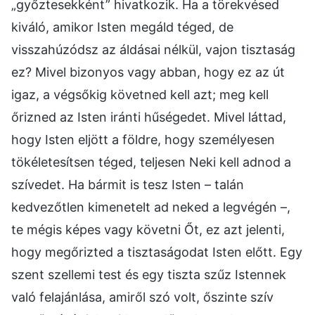
„győztesekként” hivatkozik. Ha a törekvésed
kiváló, amikor Isten megáld téged, de
visszahúzódsz az áldásai nélkül, vajon tisztaság
ez? Mivel bizonyos vagy abban, hogy ez az út
igaz, a végsőkig követned kell azt; meg kell
őrizned az Isten iránti hűségedet. Mivel láttad,
hogy Isten eljött a földre, hogy személyesen
tökéletesítsen téged, teljesen Neki kell adnod a
szívedet. Ha bármit is tesz Isten – talán
kedvezőtlen kimenetelt ad neked a legvégén –,
te mégis képes vagy követni Őt, ez azt jelenti,
hogy megőrizted a tisztaságodat Isten előtt. Egy
szent szellemi test és egy tiszta szűz Istennek
való felajánlása, amiről szó volt, őszinte szív