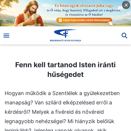
Fenn kell tartanod Isten iránti hűségedet
Fenn kell tartanod Isten iránti
hűségedet
Hogyan működik a Szentlélek a gyülekezetben
manapság? Van szilárd elképzelésed erről a
kérdésről? Melyek a fivéreid és nővéreid
legnagyobb nehézségei? Mi hiányzik belőlük
leginkább? Jelenleg vannak olyanok, akik