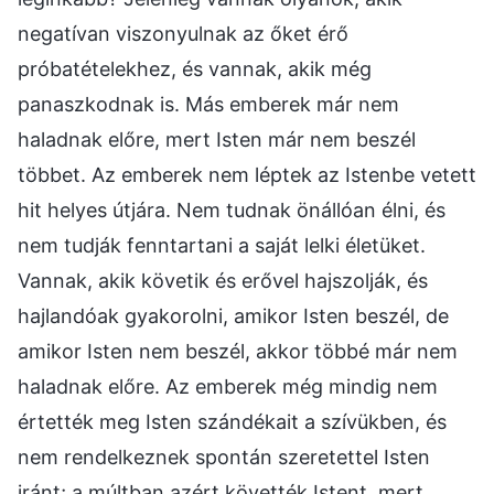
negatívan viszonyulnak az őket érő
próbatételekhez, és vannak, akik még
panaszkodnak is. Más emberek már nem
haladnak előre, mert Isten már nem beszél
többet. Az emberek nem léptek az Istenbe vetett
hit helyes útjára. Nem tudnak önállóan élni, és
nem tudják fenntartani a saját lelki életüket.
Vannak, akik követik és erővel hajszolják, és
hajlandóak gyakorolni, amikor Isten beszél, de
amikor Isten nem beszél, akkor többé már nem
haladnak előre. Az emberek még mindig nem
értették meg Isten szándékait a szívükben, és
nem rendelkeznek spontán szeretettel Isten
iránt; a múltban azért követték Istent, mert