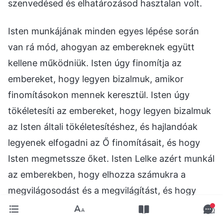
szenvedésed és elhatározásod hasztalan volt.
Isten munkájának minden egyes lépése során
van rá mód, ahogyan az embereknek együtt
kellene működniük. Isten úgy finomítja az
embereket, hogy legyen bizalmuk, amikor
finomításokon mennek keresztül. Isten úgy
tökéletesíti az embereket, hogy legyen bizalmuk
az Isten általi tökéletesítéshez, és hajlandóak
legyenek elfogadni az Ő finomításait, és hogy
Isten megmetssze őket. Isten Lelke azért munkál
az emberekben, hogy elhozza számukra a
megvilágosodást és a megvilágítást, és hogy
rávegye őket a Vele való együttműködésre és a
gyakorlásra. Isten nem beszél a finomítások