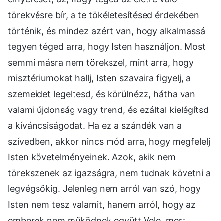
törekvésre bír, a te tökéletesítésed érdekében
történik, és mindez azért van, hogy alkalmassá
tegyen téged arra, hogy Isten használjon. Most
semmi másra nem törekszel, mint arra, hogy
misztériumokat hallj, Isten szavaira figyelj, a
szemeidet legeltesd, és körülnézz, hátha van
valami újdonság vagy trend, és ezáltal kielégítsd
a kíváncsiságodat. Ha ez a szándék van a
szívedben, akkor nincs mód arra, hogy megfelelj
Isten követelményeinek. Azok, akik nem
törekszenek az igazságra, nem tudnak követni a
legvégsőkig. Jelenleg nem arról van szó, hogy
Isten nem tesz valamit, hanem arról, hogy az
emberek nem működnek együtt Vele, mert