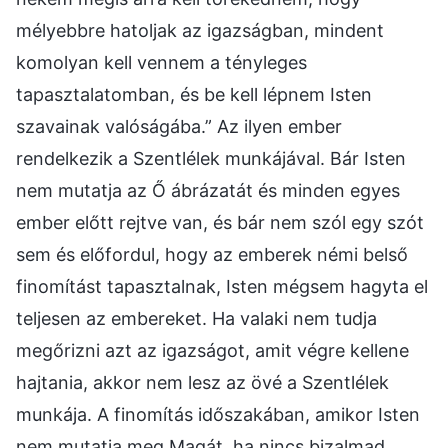
mélyebbre hatoljak az igazságban, mindent
komolyan kell vennem a tényleges
tapasztalatomban, és be kell lépnem Isten
szavainak valóságába.” Az ilyen ember
rendelkezik a Szentlélek munkájával. Bár Isten
nem mutatja az Ő ábrázatát és minden egyes
ember előtt rejtve van, és bár nem szól egy szót
sem és előfordul, hogy az emberek némi belső
finomítást tapasztalnak, Isten mégsem hagyta el
teljesen az embereket. Ha valaki nem tudja
megőrizni azt az igazságot, amit végre kellene
hajtania, akkor nem lesz az övé a Szentlélek
munkája. A finomítás időszakában, amikor Isten
nem mutatja meg Magát, ha nincs bizalmad,