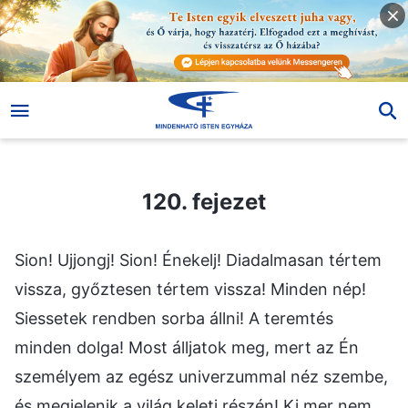
120. fejezet
120. fejezet
Sion! Ujjongj! Sion! Énekelj! Diadalmasan tértem
vissza, győztesen tértem vissza! Minden nép!
Siessetek rendben sorba állni! A teremtés
minden dolga! Most álljatok meg, mert az Én
személyem az egész univerzummal néz szembe,
és megjelenik a világ keleti részén! Ki mer nem