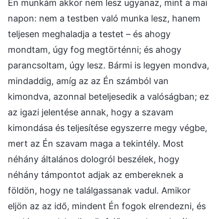
Én munkám akkor nem lesz ugyanaz, mint a mai
napon: nem a testben való munka lesz, hanem
teljesen meghaladja a testet – és ahogy
mondtam, úgy fog megtörténni; és ahogy
parancsoltam, úgy lesz. Bármi is legyen mondva,
mindaddig, amíg az az Én számból van
kimondva, azonnal beteljesedik a valóságban; ez
az igazi jelentése annak, hogy a szavam
kimondása és teljesítése egyszerre megy végbe,
mert az Én szavam maga a tekintély. Most
néhány általános dologról beszélek, hogy
néhány támpontot adjak az embereknek a
földön, hogy ne találgassanak vadul. Amikor
eljön az az idő, mindent Én fogok elrendezni, és