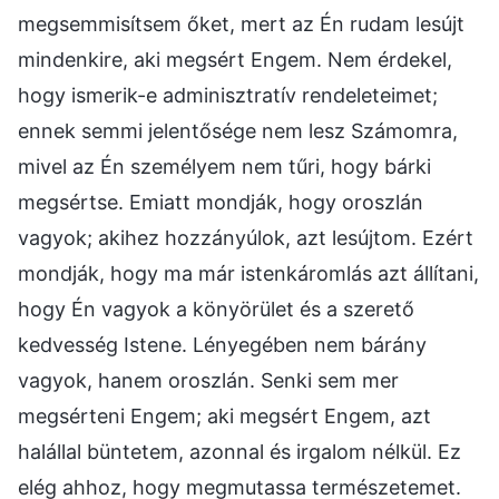
megsemmisítsem őket, mert az Én rudam lesújt
mindenkire, aki megsért Engem. Nem érdekel,
hogy ismerik-e adminisztratív rendeleteimet;
ennek semmi jelentősége nem lesz Számomra,
mivel az Én személyem nem tűri, hogy bárki
megsértse. Emiatt mondják, hogy oroszlán
vagyok; akihez hozzányúlok, azt lesújtom. Ezért
mondják, hogy ma már istenkáromlás azt állítani,
hogy Én vagyok a könyörület és a szerető
kedvesség Istene. Lényegében nem bárány
vagyok, hanem oroszlán. Senki sem mer
megsérteni Engem; aki megsért Engem, azt
halállal büntetem, azonnal és irgalom nélkül. Ez
elég ahhoz, hogy megmutassa természetemet.