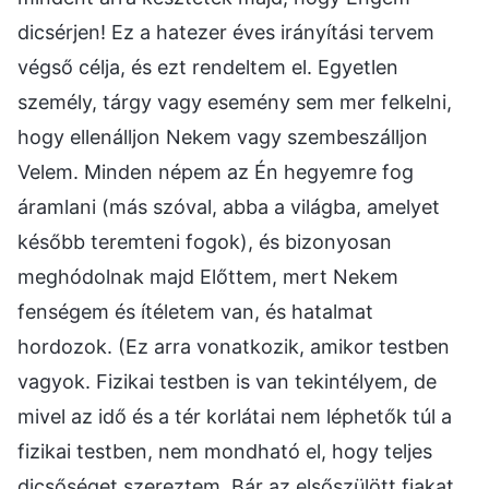
dicsérjen! Ez a hatezer éves irányítási tervem
végső célja, és ezt rendeltem el. Egyetlen
személy, tárgy vagy esemény sem mer felkelni,
hogy ellenálljon Nekem vagy szembeszálljon
Velem. Minden népem az Én hegyemre fog
áramlani (más szóval, abba a világba, amelyet
később teremteni fogok), és bizonyosan
meghódolnak majd Előttem, mert Nekem
fenségem és ítéletem van, és hatalmat
hordozok. (Ez arra vonatkozik, amikor testben
vagyok. Fizikai testben is van tekintélyem, de
mivel az idő és a tér korlátai nem léphetők túl a
fizikai testben, nem mondható el, hogy teljes
dicsőséget szereztem. Bár az elsőszülött fiakat