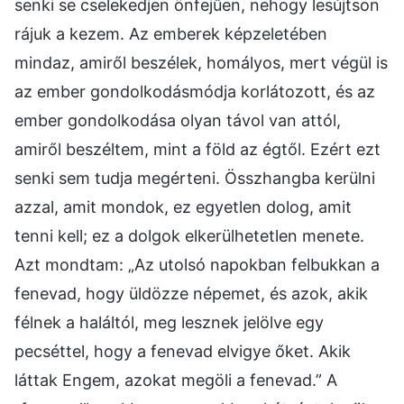
senki se cselekedjen önfejűen, nehogy lesújtson
rájuk a kezem. Az emberek képzeletében
mindaz, amiről beszélek, homályos, mert végül is
az ember gondolkodásmódja korlátozott, és az
ember gondolkodása olyan távol van attól,
amiről beszéltem, mint a föld az égtől. Ezért ezt
senki sem tudja megérteni. Összhangba kerülni
azzal, amit mondok, ez egyetlen dolog, amit
tenni kell; ez a dolgok elkerülhetetlen menete.
Azt mondtam: „Az utolsó napokban felbukkan a
fenevad, hogy üldözze népemet, és azok, akik
félnek a haláltól, meg lesznek jelölve egy
pecséttel, hogy a fenevad elvigye őket. Akik
láttak Engem, azokat megöli a fenevad.” A