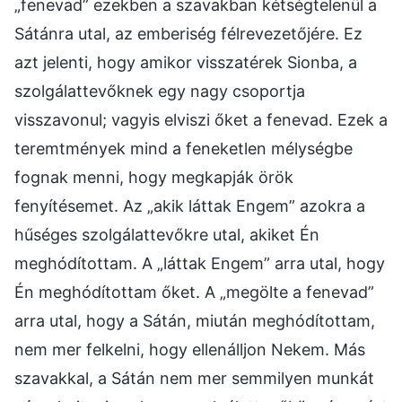
„fenevad” ezekben a szavakban kétségtelenül a
Sátánra utal, az emberiség félrevezetőjére. Ez
azt jelenti, hogy amikor visszatérek Sionba, a
szolgálattevőknek egy nagy csoportja
visszavonul; vagyis elviszi őket a fenevad. Ezek a
teremtmények mind a feneketlen mélységbe
fognak menni, hogy megkapják örök
fenyítésemet. Az „akik láttak Engem” azokra a
hűséges szolgálattevőkre utal, akiket Én
meghódítottam. A „láttak Engem” arra utal, hogy
Én meghódítottam őket. A „megölte a fenevad”
arra utal, hogy a Sátán, miután meghódítottam,
nem mer felkelni, hogy ellenálljon Nekem. Más
szavakkal, a Sátán nem mer semmilyen munkát