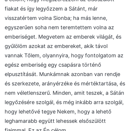
fiakat és így legyőzzem a Sátánt, már
visszatértem volna Sionba; ha más lenne,
egyszerűen soha nem teremtettem volna az
emberiséget. Megvetem az emberek világát, és
gyűlölöm azokat az embereket, akik távol
vannak Tőlem, olyannyira, hogy fontolgatom az
egész emberiség egy csapásra történő
elpusztítását. Munkámnak azonban van rendje
és szerkezete, arányérzéke és mértéktartása, és
nem véletlenszerű. Minden, amit teszek, a Sátán
legyőzésére szolgál, és még inkább arra szolgál,
hogy lehetővé tegye Nekem, hogy a lehető
leghamarabb együtt lehessek elsőszülött
fiaimmal. Ez az Én célom.