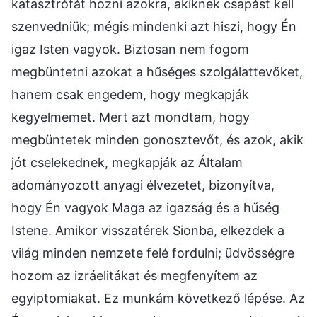
katasztrófát hozni azokra, akiknek csapást kell
szenvedniük; mégis mindenki azt hiszi, hogy Én
igaz Isten vagyok. Biztosan nem fogom
megbüntetni azokat a hűséges szolgálattevőket,
hanem csak engedem, hogy megkapják
kegyelmemet. Mert azt mondtam, hogy
megbüntetek minden gonosztevőt, és azok, akik
jót cselekednek, megkapják az Általam
adományozott anyagi élvezetet, bizonyítva,
hogy Én vagyok Maga az igazság és a hűség
Istene. Amikor visszatérek Sionba, elkezdek a
világ minden nemzete felé fordulni; üdvösségre
hozom az izráelitákat és megfenyítem az
egyiptomiakat. Ez munkám következő lépése. Az