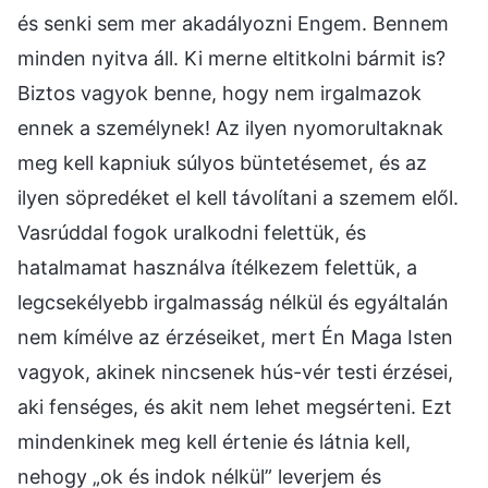
és senki sem mer akadályozni Engem. Bennem
minden nyitva áll. Ki merne eltitkolni bármit is?
Biztos vagyok benne, hogy nem irgalmazok
ennek a személynek! Az ilyen nyomorultaknak
meg kell kapniuk súlyos büntetésemet, és az
ilyen söpredéket el kell távolítani a szemem elől.
Vasrúddal fogok uralkodni felettük, és
hatalmamat használva ítélkezem felettük, a
legcsekélyebb irgalmasság nélkül és egyáltalán
nem kímélve az érzéseiket, mert Én Maga Isten
vagyok, akinek nincsenek hús-vér testi érzései,
aki fenséges, és akit nem lehet megsérteni. Ezt
mindenkinek meg kell értenie és látnia kell,
nehogy „ok és indok nélkül” leverjem és