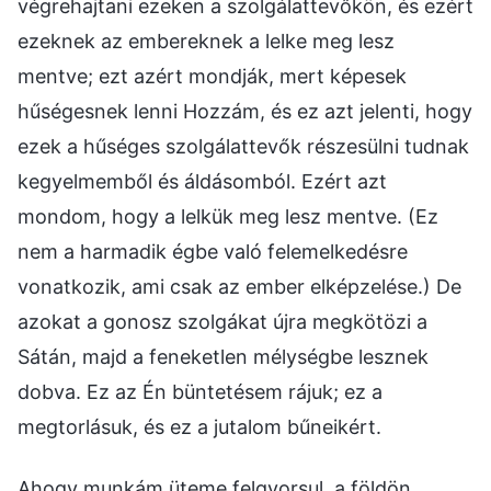
végrehajtani ezeken a szolgálattevőkön, és ezért
ezeknek az embereknek a lelke meg lesz
mentve; ezt azért mondják, mert képesek
hűségesnek lenni Hozzám, és ez azt jelenti, hogy
ezek a hűséges szolgálattevők részesülni tudnak
kegyelmemből és áldásomból. Ezért azt
mondom, hogy a lelkük meg lesz mentve. (Ez
nem a harmadik égbe való felemelkedésre
vonatkozik, ami csak az ember elképzelése.) De
azokat a gonosz szolgákat újra megkötözi a
Sátán, majd a feneketlen mélységbe lesznek
dobva. Ez az Én büntetésem rájuk; ez a
megtorlásuk, és ez a jutalom bűneikért.
Ahogy munkám üteme felgyorsul, a földön