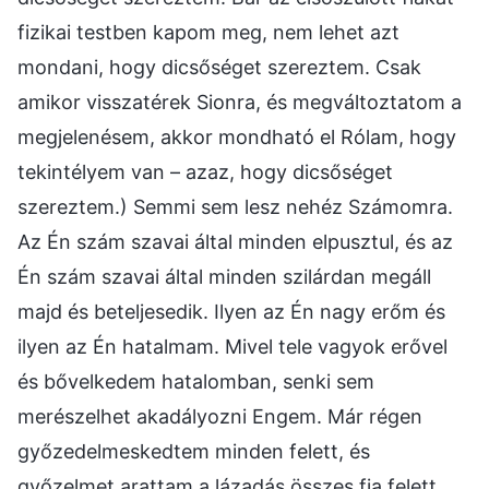
fizikai testben kapom meg, nem lehet azt
mondani, hogy dicsőséget szereztem. Csak
amikor visszatérek Sionra, és megváltoztatom a
megjelenésem, akkor mondható el Rólam, hogy
tekintélyem van – azaz, hogy dicsőséget
szereztem.) Semmi sem lesz nehéz Számomra.
Az Én szám szavai által minden elpusztul, és az
Én szám szavai által minden szilárdan megáll
majd és beteljesedik. Ilyen az Én nagy erőm és
ilyen az Én hatalmam. Mivel tele vagyok erővel
és bővelkedem hatalomban, senki sem
merészelhet akadályozni Engem. Már régen
győzedelmeskedtem minden felett, és
győzelmet arattam a lázadás összes fia felett.