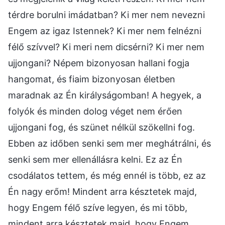
térdre borulni imádatban? Ki mer nem nevezni
Engem az igaz Istennek? Ki mer nem felnézni
félő szívvel? Ki meri nem dicsérni? Ki mer nem
ujjongani? Népem bizonyosan hallani fogja
hangomat, és fiaim bizonyosan életben
maradnak az Én királyságomban! A hegyek, a
folyók és minden dolog véget nem érően
ujjongani fog, és szünet nélkül szökellni fog.
Ebben az időben senki sem mer meghátrálni, és
senki sem mer ellenállásra kelni. Ez az Én
csodálatos tettem, és még ennél is több, ez az
Én nagy erőm! Mindent arra késztetek majd,
hogy Engem félő szíve legyen, és mi több,
mindent arra késztetek majd, hogy Engem