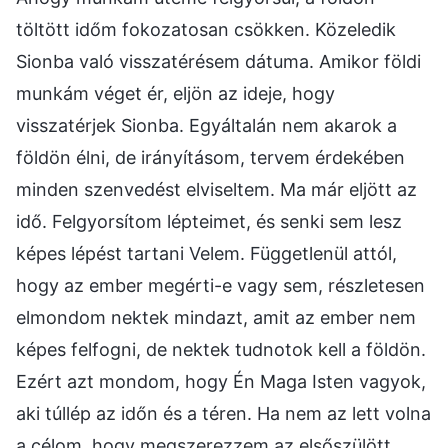
töltött időm fokozatosan csökken. Közeledik
Sionba való visszatérésem dátuma. Amikor földi
munkám véget ér, eljön az ideje, hogy
visszatérjek Sionba. Egyáltalán nem akarok a
földön élni, de irányításom, tervem érdekében
minden szenvedést elviseltem. Ma már eljött az
idő. Felgyorsítom lépteimet, és senki sem lesz
képes lépést tartani Velem. Függetlenül attól,
hogy az ember megérti-e vagy sem, részletesen
elmondom nektek mindazt, amit az ember nem
képes felfogni, de nektek tudnotok kell a földön.
Ezért azt mondom, hogy Én Maga Isten vagyok,
aki túllép az időn és a téren. Ha nem az lett volna
a célom, hogy megszerezzem az elsőszülött