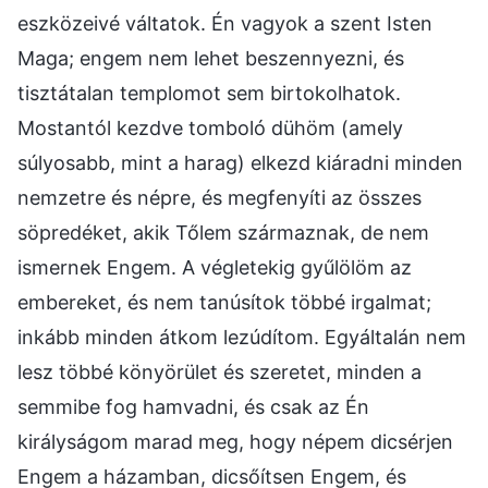
eszközeivé váltatok. Én vagyok a szent Isten
Maga; engem nem lehet beszennyezni, és
tisztátalan templomot sem birtokolhatok.
Mostantól kezdve tomboló dühöm (amely
súlyosabb, mint a harag) elkezd kiáradni minden
nemzetre és népre, és megfenyíti az összes
söpredéket, akik Tőlem származnak, de nem
ismernek Engem. A végletekig gyűlölöm az
embereket, és nem tanúsítok többé irgalmat;
inkább minden átkom lezúdítom. Egyáltalán nem
lesz többé könyörület és szeretet, minden a
semmibe fog hamvadni, és csak az Én
királyságom marad meg, hogy népem dicsérjen
Engem a házamban, dicsőítsen Engem, és