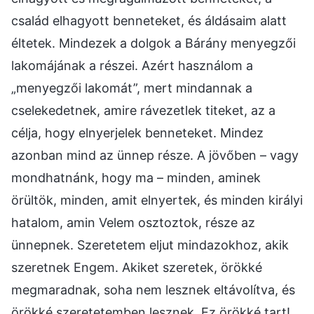
család elhagyott benneteket, és áldásaim alatt
éltetek. Mindezek a dolgok a Bárány menyegzői
lakomájának a részei. Azért használom a
„menyegzői lakomát”, mert mindannak a
cselekedetnek, amire rávezetlek titeket, az a
célja, hogy elnyerjelek benneteket. Mindez
azonban mind az ünnep része. A jövőben – vagy
mondhatnánk, hogy ma – minden, aminek
örültök, minden, amit elnyertek, és minden királyi
hatalom, amin Velem osztoztok, része az
ünnepnek. Szeretetem eljut mindazokhoz, akik
szeretnek Engem. Akiket szeretek, örökké
megmaradnak, soha nem lesznek eltávolítva, és
örökké szeretetemben lesznek. Ez örökké tart!