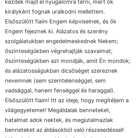
kezdek majd el nyugalomra térni, mert ők
királyként fognak uralkodni mellettem.
Elsőszülött fiaim Engem képviselnek, és ők
Engem fejeznek ki. Alázatos és szerény
szolgálatukban engedelmeskednek Nekem;
őszinteségükben végrehajtják szavaimat;
őszinteségükben azt mondják, amit Én mondok;
és alázatosságukban dicsőséget szereznek
nevemnek (sem szemtelenséggel, sem
vadsággal, hanem fenséggel és haraggal).
Elsőszülött fiaim! Itt az ideje, hogy megítéljem a
világegyetemet! Megáldalak benneteket,
hatalmat adok nektek, és megjutalmazlak
benneteket az áldásokból való részesedéssel!