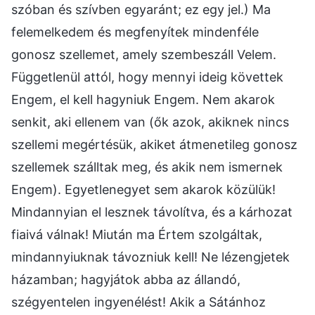
szóban és szívben egyaránt; ez egy jel.) Ma
felemelkedem és megfenyítek mindenféle
gonosz szellemet, amely szembeszáll Velem.
Függetlenül attól, hogy mennyi ideig követtek
Engem, el kell hagyniuk Engem. Nem akarok
senkit, aki ellenem van (ők azok, akiknek nincs
szellemi megértésük, akiket átmenetileg gonosz
szellemek szálltak meg, és akik nem ismernek
Engem). Egyetlenegyet sem akarok közülük!
Mindannyian el lesznek távolítva, és a kárhozat
fiaivá válnak! Miután ma Értem szolgáltak,
mindannyiuknak távozniuk kell! Ne lézengjetek
házamban; hagyjátok abba az állandó,
szégyentelen ingyenélést! Akik a Sátánhoz