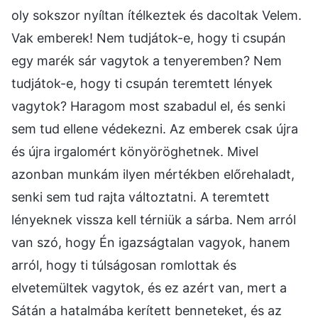
oly sokszor nyíltan ítélkeztek és dacoltak Velem.
Vak emberek! Nem tudjátok-e, hogy ti csupán
egy marék sár vagytok a tenyeremben? Nem
tudjátok-e, hogy ti csupán teremtett lények
vagytok? Haragom most szabadul el, és senki
sem tud ellene védekezni. Az emberek csak újra
és újra irgalomért könyöröghetnek. Mivel
azonban munkám ilyen mértékben előrehaladt,
senki sem tud rajta változtatni. A teremtett
lényeknek vissza kell térniük a sárba. Nem arról
van szó, hogy Én igazságtalan vagyok, hanem
arról, hogy ti túlságosan romlottak és
elvetemültek vagytok, és ez azért van, mert a
Sátán a hatalmába kerített benneteket, és az