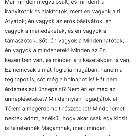
Már minden megvalósult, és mindent ti
irányítotok és alakítotok, mert én vagyok a ti
Atyátok; én vagyok az erős bástyátok, én
vagyok a menedéketek, és én vagyok a
támaszotok. Sőt, én vagyok a Mindenhatótok;
én vagyok a mindenetek! Minden az Én
kezemben van, és minden a ti kezetekben is van.
Ez nemcsak a mát foglalja magában, hanem a
tegnapot is, sőt még a holnapot is! Hát nem
érdemes ezt ünnepelni? Nem éri ez meg az
ünnepléseteket? Mindannyian fogadjátok el
Tőlem a megérdemelt részeteket! Mindenemet
nektek adom, anélkül, hogy akár csak egy kicsit
is félretennék Magamnak, mert minden