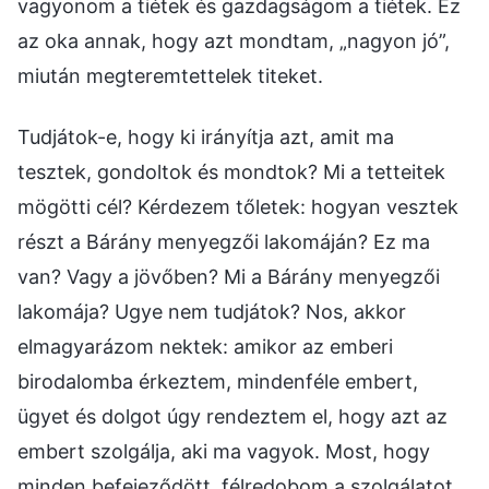
vagyonom a tiétek és gazdagságom a tiétek. Ez
az oka annak, hogy azt mondtam, „nagyon jó”,
miután megteremtettelek titeket.
Tudjátok-e, hogy ki irányítja azt, amit ma
tesztek, gondoltok és mondtok? Mi a tetteitek
mögötti cél? Kérdezem tőletek: hogyan vesztek
részt a Bárány menyegzői lakomáján? Ez ma
van? Vagy a jövőben? Mi a Bárány menyegzői
lakomája? Ugye nem tudjátok? Nos, akkor
elmagyarázom nektek: amikor az emberi
birodalomba érkeztem, mindenféle embert,
ügyet és dolgot úgy rendeztem el, hogy azt az
embert szolgálja, aki ma vagyok. Most, hogy
minden befejeződött, félredobom a szolgálatot