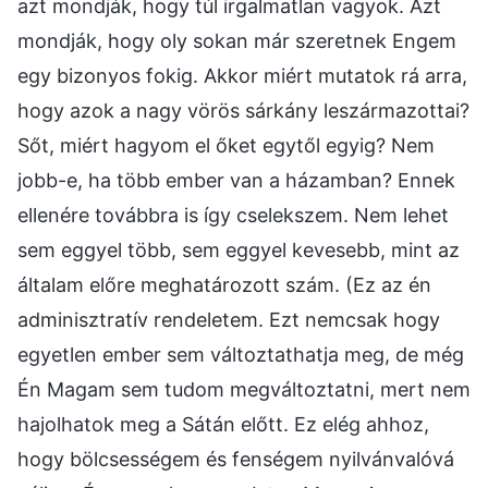
azt mondják, hogy túl irgalmatlan vagyok. Azt
mondják, hogy oly sokan már szeretnek Engem
egy bizonyos fokig. Akkor miért mutatok rá arra,
hogy azok a nagy vörös sárkány leszármazottai?
Sőt, miért hagyom el őket egytől egyig? Nem
jobb-e, ha több ember van a házamban? Ennek
ellenére továbbra is így cselekszem. Nem lehet
sem eggyel több, sem eggyel kevesebb, mint az
általam előre meghatározott szám. (Ez az én
adminisztratív rendeletem. Ezt nemcsak hogy
egyetlen ember sem változtathatja meg, de még
Én Magam sem tudom megváltoztatni, mert nem
hajolhatok meg a Sátán előtt. Ez elég ahhoz,
hogy bölcsességem és fenségem nyilvánvalóvá