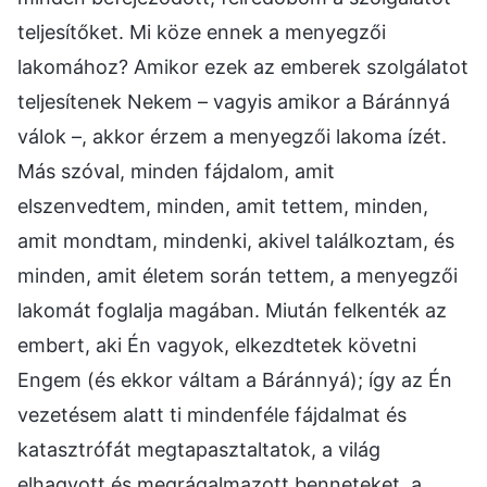
teljesítőket. Mi köze ennek a menyegzői
lakomához? Amikor ezek az emberek szolgálatot
teljesítenek Nekem – vagyis amikor a Báránnyá
válok –, akkor érzem a menyegzői lakoma ízét.
Más szóval, minden fájdalom, amit
elszenvedtem, minden, amit tettem, minden,
amit mondtam, mindenki, akivel találkoztam, és
minden, amit életem során tettem, a menyegzői
lakomát foglalja magában. Miután felkenték az
embert, aki Én vagyok, elkezdtetek követni
Engem (és ekkor váltam a Báránnyá); így az Én
vezetésem alatt ti mindenféle fájdalmat és
katasztrófát megtapasztaltatok, a világ
elhagyott és megrágalmazott benneteket, a