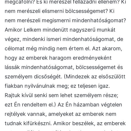
megcáfolni? És ki merészel fellázadni ellenem? Ki
nem merészeli elismerni bölcsességemet? Ki
nem merészeli megismerni mindenhatóságomat?
Amikor Lelkem mindenütt nagyszerű munkát
végez, mindenki ismeri mindenhatóságomat, de
célomat még mindig nem értem el. Azt akarom,
hogy az emberek haragom eredményeként
lássák mindenhatóságomat, bölcsességemet és
személyem dicsőségét. (Mindezek az elsőszülött
fiakban nyilvánulnak meg; ez teljesen igaz.
Rajtuk kívül senki sem lehet személyem része;
ezt Én rendeltem el.) Az Én házamban végtelen
rejtélyek vannak, amelyeket az emberek nem
tudnak kifürkészni. Amikor beszélek, az emberek