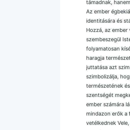
támadnak, hanem 
Az ember égbekiál
identitására és s
Hozzá, az ember v
szembeszegül Iste
folyamatosan kísér
haragja természet
juttatása azt szi
szimbolizálja, ho
természetének és 
szentségét megkér
ember számára lát
mindazon erők a 
vetélkednek Vele,