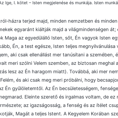
Az Ige, I. kötet – Isten megjelenése és munkája. Isten munk
ról-házra terjed majd, minden nemzetben és minden 
mekek egyaránt kiáltják majd a világmindenségen át; 
k Maga az egyedülálló Isten, sőt, Én vagyok Isten eg
ább, Én, a test egésze, Isten teljes megnyilvánulása 
em, aki csak ellenállást mer tanúsítani a szemében, é
vait meri szólni Velem szemben, az biztosan meghal a
zás lesz az Én haragom miatt). Továbbá, aki mer ne
Felém, és aki csak meg meri próbálni, hogy becsapj
az Én gyűlöletemtől. Az Én becsületességem, fensége
gmarad. Eleinte szerető és irgalmas voltam, de ez 
ermészete; az igazságosság, a fenség és az ítélet cs
otják, Magát a teljes Istent. A Kegyelem Korában sze