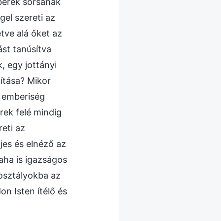
mberek sorsának
el szereti az
tve alá őket az
st tanúsítva
, egy jottányi
yítása? Mikor
z emberiség
rek felé mindig
reti az
jes és elnéző az
aha is igazságos
 osztályokba az
on Isten ítélő és