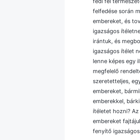
fedi fel természe
felfedése során m
embereket, és tov
igazságos ítéletn
irántuk, és megbo
igazságos ítélet n
lenne képes egy i
megfelelő rendelt
szeretetteljes, eg
embereket, bármil
emberekkel, bárki
ítéletet hozni? A
embereket fajtájuk
fenyítő igazságos