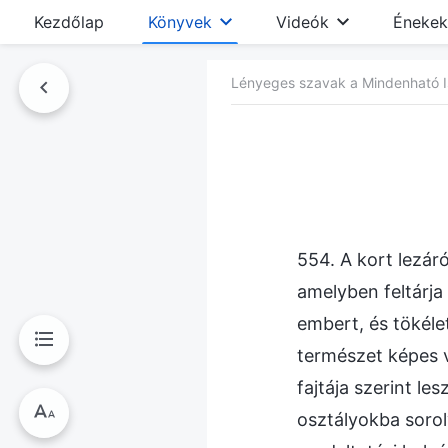
Kezdőlap
Könyvek
Videók
Énekek
Lényeges szavak a Mindenható Ist
nyvben
554. A kort lezáró
amelyben feltárja
embert, és tökéle
természet képes v
fajtája szerint l
osztályokba sorol