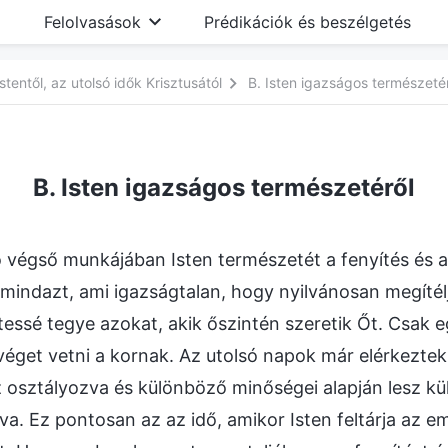
Felolvasások
Prédikációk és beszélgetés
entől, az utolsó idők Krisztusától
B. Isten igazságos természeté
B. Isten igazságos természetéről
 végső munkájában Isten természetét a fenyítés és az 
 mindazt, ami igazságtalan, hogy nyilvánosan megíté
tessé tegye azokat, akik őszintén szeretik Őt. Csak e
éget vetni a kornak. Az utolsó napok már elérkezte
esz osztályozva és különböző minőségei alapján lesz k
va. Ez pontosan az az idő, amikor Isten feltárja az e