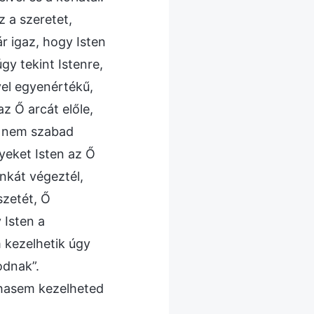
z a szeretet,
r igaz, hogy Isten
gy tekint Istenre,
yel egyenértékű,
z Ő arcát előle,
k nem szabad
yeket Isten az Ő
nkát végeztél,
szetét, Ő
 Isten a
 kezelhetik úgy
odnak”.
sohasem kezelheted