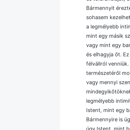
Bármennyit éreztél
sohasem kezelhete
a legmélyebb inti
mint egy másik sz
vagy mint egy bará
és elhagyja őt. 
félvállról venniü
természetéről mon
vagy mennyi szenv
mindegyikőtöknek 
legmélyebb intimi
Istent, mint egy 
Bármennyire is úg
úgy Istent, mint 