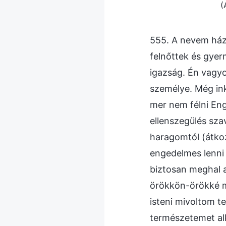
(
555. A nevem ház
felnőttek és gyer
igazság. Én vagyo
személye. Még ink
mer nem félni Eng
ellenszegülés sza
haragomtól (átko
engedelmes lenni 
biztosan meghal 
örökkön-örökké me
isteni mivoltom t
természetemet alk