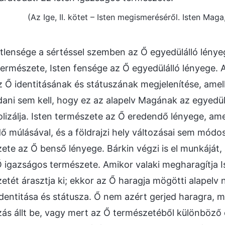
(Az Ige, II. kötet – Isten megismeréséről. Isten Maga,
etlensége a sértéssel szemben az Ő egyedülálló lénye
természete, Isten fensége az Ő egyedülálló lényege. A
 Ő identitásának és státuszának megjelenítése, amell
ani sem kell, hogy ez az alapelv Magának az egyedül
olizálja. Isten természete az Ő eredendő lényege, ame
dő múlásával, és a földrajzi hely változásai sem módos
te az Ő benső lényege. Bárkin végzi is el munkáját
Ő igazságos természete. Amikor valaki megharagítja Is
tét árasztja ki; ekkor az Ő haragja mögötti alapelv 
identitása és státusza. Ő nem azért gerjed haragra, 
ás állt be, vagy mert az Ő természetéből különböző