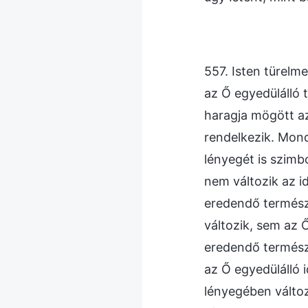
557. Isten türelm
az Ő egyedülálló 
haragja mögött az
rendelkezik. Mond
lényegét is szimb
nem változik az i
eredendő természe
változik, sem az 
eredendő természe
az Ő egyedülálló 
lényegében változ