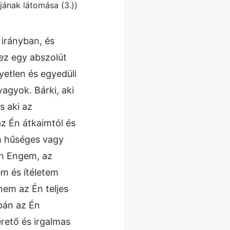
ájának látomása (3.))
irányban, és
ez egy abszolút
yetlen és egyedüli
vagyok. Bárki, aki
s aki az
z Én átkaimtól és
m hűséges vagy
on Engem, az
m és ítéletem
nem az Én teljes
upán az Én
rető és irgalmas