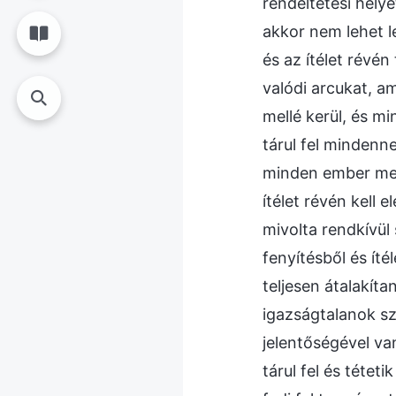
rendeltetési hely
akkor nem lehet l
és az ítélet révé
valódi arcukat, am
mellé kerül, és mi
tárul fel mindenn
minden ember meg
ítélet révén kell 
mivolta rendkívül
fenyítésből és íté
teljesen átalakíta
igazságtalanok sz
jelentőségével va
tárul fel és téte