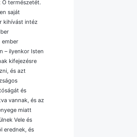
 Ő természetét.
en saját
 kihívást intéz
mber
z ember
n – ilyenkor Isten
nak kifejezésre
ni, és azt
azságos
tóságát és
tva vannak, és az
lényege miatt
lnek Vele és
l erednek, és