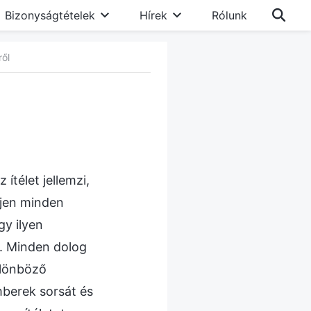
Bizonyságtételek
Hírek
Rólunk
ről
ítélet jellemzi,
ljen minden
gy ilyen
k. Minden dolog
ülönböző
mberek sorsát és