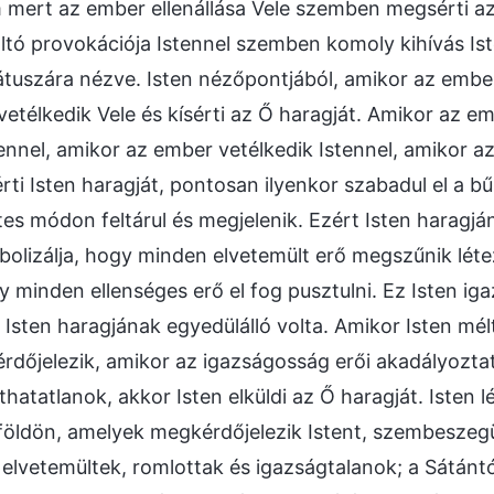
mert az ember ellenállása Vele szemben megsérti az
tó provokációja Istennel szemben komoly kihívás Ist
tátuszára nézve. Isten nézőpontjából, amikor az ember
etélkedik Vele és kísérti az Ő haragját. Amikor az e
nnel, amikor az ember vetélkedik Istennel, amikor a
ti Isten haragját, pontosan ilyenkor szabadul el a bű
es módon feltárul és megjelenik. Ezért Isten haragjá
mbolizálja, hogy minden elvetemült erő megszűnik létez
gy minden ellenséges erő el fog pusztulni. Ez Isten ig
Isten haragjának egyedülálló volta. Amikor Isten mél
dőjelezik, amikor az igazságosság erői akadályozta
hatatlanok, akkor Isten elküldi az Ő haragját. Isten 
földön, amelyek megkérdőjelezik Istent, szembeszegü
 elvetemültek, romlottak és igazságtalanok; a Sátántó