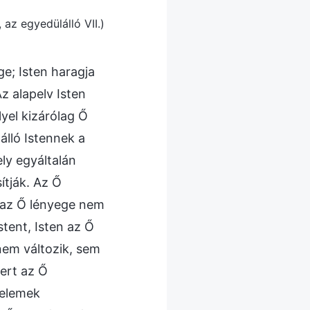
 az egyedülálló VII.)
ge; Isten haragja
z alapelv Isten
yel kizárólag Ő
álló Istennek a
ly egyáltalán
ítják. Az Ő
, az Ő lényege nem
tent, Isten az Ő
nem változik, sem
mert az Ő
 elemek