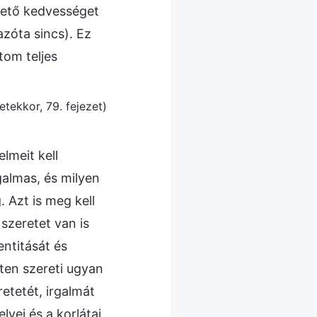
erető kedvességet
azóta sincs). Ez
tom teljes
etekkor, 79. fejezet)
lmeit kell
rgalmas, és milyen
 Azt is meg kell
 szeretet van is
ntitását és
sten szereti ugyan
tetét, irgalmát
vei és a korlátai.