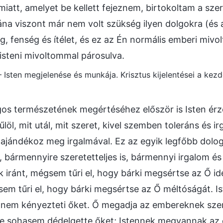
iatt, amelyet be kellett fejeznem, birtokoltam a sz
tána viszont már nem volt szükség ilyen dolgokra (és 
, fenség és ítélet, és ez az Én normális emberi mivol
 isteni mivoltommal párosulva.
 – Isten megjelenése és munkája. Krisztus kijelentései a kezd
gos természetének megértéséhez először is Isten érze
löl, mit utál, mit szeret, kivel szemben toleráns és i
ajándékoz meg irgalmával. Ez az egyik legfőbb dolog.
, bármennyire szeretetteljes is, bármennyi irgalom és
iránt, mégsem tűri el, hogy bárki megsértse az Ő ide
 sem tűri el, hogy bárki megsértse az Ő méltóságát. I
 nem kényezteti őket. Ő megadja az embereknek szere
 de sohasem dédelgette őket; Istennek megvannak az el