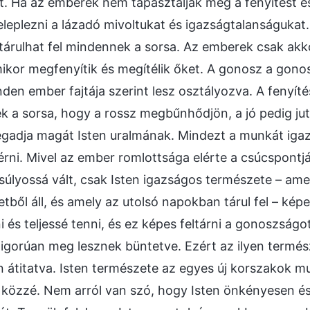
ét. Ha az emberek nem tapasztalják meg a fenyítést és 
eleplezni a lázadó mivoltukat és igazságtalanságukat.
n tárulhat fel mindennek a sorsa. Az emberek csak ak
ikor megfenyítik és megítélik őket. A gonosz a gonosz
nden ember fajtája szerint lesz osztályozva. A fenyítés 
ek a sorsa, hogy a rossz megbűnhődjön, a jó pedig ju
adja magát Isten uralmának. Mindezt a munkát igaz
elérni. Mivel az ember romlottsága elérte a csúcspontj
 súlyossá vált, csak Isten igazságos természete – ame
letből áll, és amely az utolsó napokban tárul fel – ké
ni és teljessé tenni, és ez képes feltárni a gonoszságot
igorúan meg lesznek büntetve. Ezért az ilyen termés
n átitatva. Isten természete az egyes új korszakok 
tik közzé. Nem arról van szó, hogy Isten önkényesen és