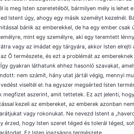
 is meg Isten szeretetéből, bármilyen mély is lehet e
d Istent úgy, ahogy egy másik személyt kezelnél. Bá
mitással bánik az emberekkel, de ha egy ember csak ú
emélyre, mint egy személyre, aki egy teremtett lénn
tra vagy az imádat egy tárgyára, akkor Isten elrejti a
Ez az Ő természete, és ezt a problémát az emberekne
k. Így gyakran láthatunk ehhez hasonló szavakat, amel
dott: nem számít, hány utat jártál végig, mennyi mu
edést viseltél el: ha egyszer megsérted Isten termé
megfizet aszerint, amit tettetek. Ez azt jelenti, hogy
tással kezeli az embereket, az emberek azonban nem
barátjukat vagy rokonukat. Ne nevezd Istent a „haver
y érzed, hogy Isten szeret téged és tolerál téged, 
barátodat. Ez Isten igazságos természete.