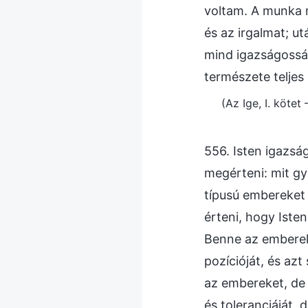
voltam. A munka m
és az irgalmat; u
mind igazságosság
természete teljes
(Az Ige, I. kötet
556. Isten igazsá
megérteni: mit gyű
típusú embereket 
érteni, hogy Isten
Benne az emberek 
pozícióját, és azt
az embereket, de
és toleranciáját,