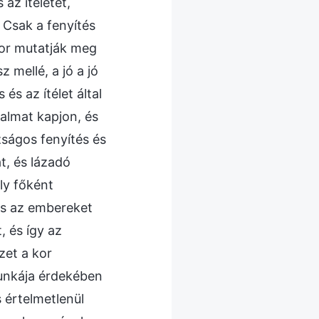
az ítéletet,
 Csak a fenyítés
kor mutatják meg
 mellé, a jó a jó
és az ítélet által
talmat kapjon, és
ságos fenyítés és
át, és lázadó
ly főként
pes az embereket
, és így az
zet a kor
munkája érdekében
 értelmetlenül