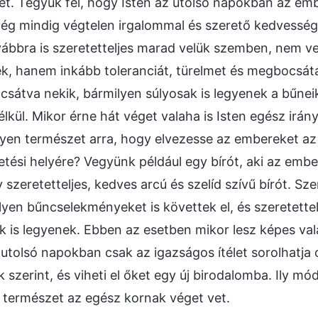
tét. Tegyük fel, hogy Isten az utolsó napokban az e
ég mindig végtelen irgalommal és szerető kedvességg
ábbra is szeretetteljes marad velük szemben, nem ve
ek, hanem inkább toleranciát, türelmet és megbocsátá
csátva nekik, bármilyen súlyosak is legyenek a bűneik
élkül. Mikor érne hát véget valaha is Isten egész irán
lyen természet arra, hogy elvezesse az embereket a
etési helyére? Vegyünk például egy bírót, aki az embe
y szeretetteljes, kedves arcú és szelíd szívű bírót. Sze
yen bűncselekményeket is követtek el, és szeretettel
k is legyenek. Ebben az esetben mikor lesz képes val
z utolsó napokban csak az igazságos ítélet sorolhatja
 szerint, és viheti el őket egy új birodalomba. Ily mód
 természet az egész kornak véget vet.