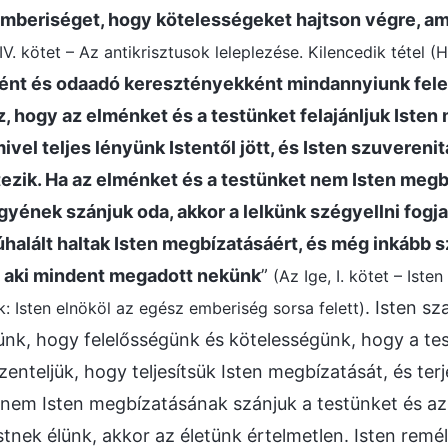
emberiséget, hogy kötelességeket hajtson végre, am
 IV. kötet – Az antikrisztusok leleplezése. Kilencedik tétel (
iként és odaadó keresztényekként mindannyiunk fel
, hogy az elménket és a testünket felajánljuk Iste
mivel teljes lényünk Istentől jött, és Isten szuvereni
ezik. Ha az elménket és a testünket nem Isten megb
gyének szánjuk oda, akkor a lelkünk szégyellni fogj
núhalált haltak Isten megbízatásáért, és még inkább s
t, aki mindent megadott nekünk
”
(Az Ige, I. kötet – Iste
. Isten sz
k: Isten elnököl az egész emberiség sorsa felett)
k, hogy felelősségünk és kötelességünk, hogy a tes
enteljük, hogy teljesítsük Isten megbízatását, és ter
nem Isten megbízatásának szánjuk a testünket és az
stnek élünk, akkor az életünk értelmetlen. Isten remé