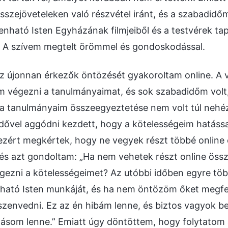
összejöveteleken való részvétel iránt, és a szabadid
ató Isten Egyházának filmjeiből és a testvérek tap
l. A szívem megtelt örömmel és gondoskodással.
 újonnan érkezők öntözését gyakoroltam online. A vi
m végezni a tanulmányaimat, és sok szabadidőm volt,
 a tanulmányaim összeegyeztetése nem volt túl neh
ővel aggódni kezdett, hogy a kötelességeim hatássa
ezért megkértek, hogy ne vegyek részt többé online 
és azt gondoltam: „Ha nem vehetek részt online össz
ezni a kötelességeimet? Az utóbbi időben egyre tö
nható Isten munkáját, és ha nem öntözöm őket megfel
szenvedni. Ez az én hibám lenne, és biztos vagyok b
alásom lenne.” Emiatt úgy döntöttem, hogy folytatom