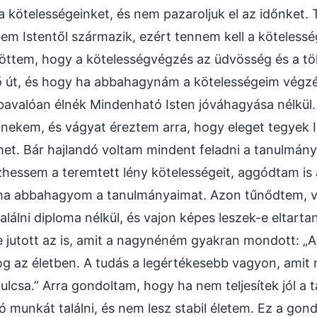
 kötelességeinket, és nem pazaroljuk el az időnket. 
tem Istentől származik, ezért tennem kell a kötelessé
ájöttem, hogy a kötelességvégzés az üdvösség és a t
ő út, és hogy ha abbahagynám a kötelességeim végzé
ábavalóan élnék Mindenható Isten jóváhagyása nélkül.
nekem, és vágyat éreztem arra, hogy eleget tegyek I
et. Bár hajlandó voltam mindent feladni a tanulmán
hessem a teremtett lény kötelességeit, aggódtam is 
 ha abbahagyom a tanulmányaimat. Azon tűnődtem, v
 találni diploma nélkül, és vajon képes leszek-e eltart
jutott az is, amit a nagynéném gyakran mondott: „A
g az életben. A tudás a legértékesebb vagyon, amit n
kulcsa.” Arra gondoltam, hogy ha nem teljesítek jól 
ó munkát találni, és nem lesz stabil életem. Ez a go