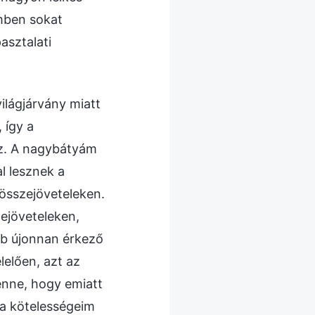
őmben sokat
asztalati
lágjárvány miatt
 így a
éz. A nagybátyám
l lesznek a
összejöveteleken.
ejöveteleken,
bb újonnan érkező
elően, azt az
enne, hogy emiatt
 a kötelességeim