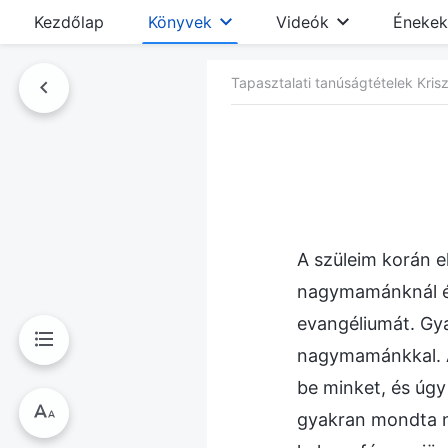
Kezdőlap
Könyvek
Videók
Énekek
Tapasztalati tanúságtételek Kriszt
nyvben
A szüleim korán e
nagymamánknál él
evangéliumát. Gy
nagymamánkkal. 
be minket, és úgy
gyakran mondta ne