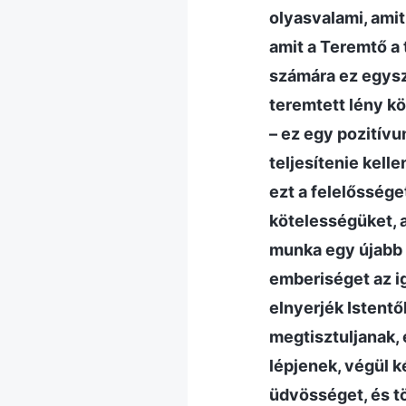
olyasvalami, amit
amit a Teremtő a 
számára ez egysze
teremtett lény k
– ez egy pozitívum
teljesítenie kell
ezt a felelősséget
kötelességüket, 
munka egy újabb 
emberiséget az i
elnyerjék Istentő
megtisztuljanak, 
lépjenek, végül k
üdvösséget, és tö