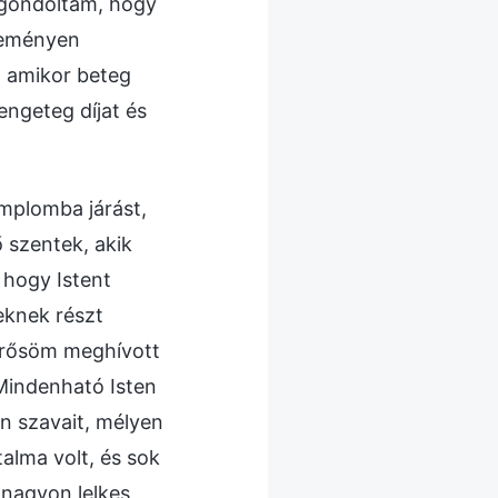
 gondoltam, hogy
keményen
, amikor beteg
engeteg díjat és
mplomba járást,
ő szentek, akik
 hogy Istent
eknek részt
erősöm meghívott
 Mindenható Isten
n szavait, mélyen
alma volt, és sok
 nagyon lelkes