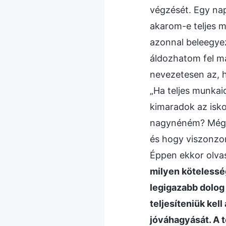
végzését. Egy na
akarom-e teljes m
azonnal beleegye
áldozhatom fel m
nevezetesen az, h
„Ha teljes munka
kimaradok az isko
nagynéném? Még m
és hogy viszonzom
Éppen ekkor olvas
milyen kötelesség
legigazabb dolog
teljesíteniük kel
jóváhagyását. A t