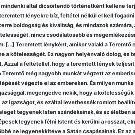
 mindenki által dicsőítendő történetként kellene terj
teremtett lényekre bíz, feltétel nélkül el kell fogad
rre boldogság és kiváltság, és mindazok számára, ak
ötelességét, nincs csodálatosabb és megemlékezés
. [...] Teremtett lényként, amikor valaki a Teremtő el
ene a kötelességét. Ez nagyon helyénvaló dolog, és te
. Azzal a feltétellel, hogy a teremtett lények teljesít
a Teremtő még nagyobb munkát végzett az emberisé
lépését végezte el az embereken. És milyen munka e
gazsággal, megengedve nekik, hogy a kötelességük t
l az igazságot, és ezáltal levethessék romlott beállít
eleget tegyenek Isten szándékainak, és az életben a
épesek legyenek félni Istent és kerülni a rosszat, eln
bbé ne legyenekkitéve a Sátán csapásainak. Ez az a