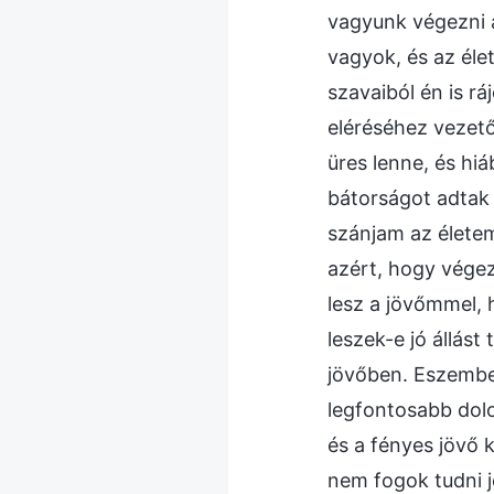
vagyunk végezni a
vagyok, és az éle
szavaiból én is r
eléréséhez vezet
üres lenne, és hi
bátorságot adtak 
szánjam az életem
azért, hogy végez
lesz a jövőmmel,
leszek-e jó állást
jövőben. Eszembe 
legfontosabb dolo
és a fényes jövő 
nem fogok tudni j