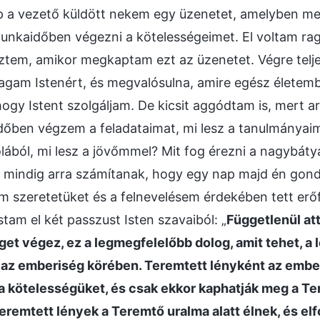
p a vezető küldött nekem egy üzenetet, amelyben m
unkaidőben végezni a kötelességeimet. El voltam rag
ztem, amikor megkaptam ezt az üzenetet. Végre tel
agam Istenért, és megvalósulna, amire egész életem
ogy Istent szolgáljam. De kicsit aggódtam is, mert a
időben végzem a feladataimat, mi lesz a tanulmánya
lából, mi lesz a jövőmmel? Mit fog érezni a nagybát
indig arra számítanak, hogy egy nap majd én gon
 szeretetüket és a felnevelésem érdekében tett erőf
tam el két passzust Isten szavaiból: „
Függetlenül att
et végez, ez a legmegfelelőbb dolog, amit tehet, a
 az emberiség körében. Teremtett lényként az emb
l a kötelességüket, és csak ekkor kaphatják meg a T
eremtett lények a Teremtő uralma alatt élnek, és e