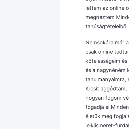
lettem az online 
megnéztem Mindenh
tanúságtételeibő
Nemsokára már az
csak online tudta
kötelességeim és
és a nagynéném id
tanulmányaimra, 
Kicsit aggódtam, 
hogyan fogom vég
fogadja el Minde
életük meg fogja 
lelkiismeret-furd