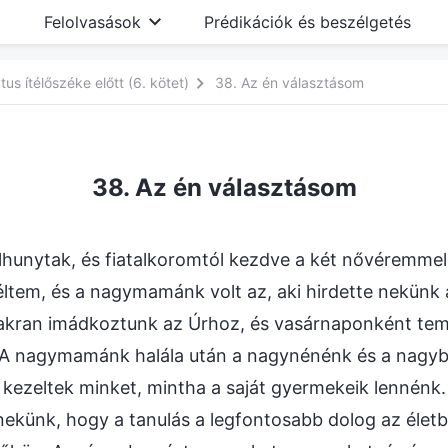
Felolvasások
Prédikációk és beszélgetés
us ítélőszéke előtt (6. kötet)
38. Az én választásom
38. Az én választásom
lhunytak, és fiatalkoromtól kezdve a két nővéremmel
tem, és a nagymamánk volt az, aki hirdette nekünk 
akran imádkoztunk az Úrhoz, és vasárnaponként tem
A nagymamánk halála után a nagynénénk és a nagyb
 kezeltek minket, mintha a saját gyermekeik lennén
künk, hogy a tanulás a legfontosabb dolog az életb