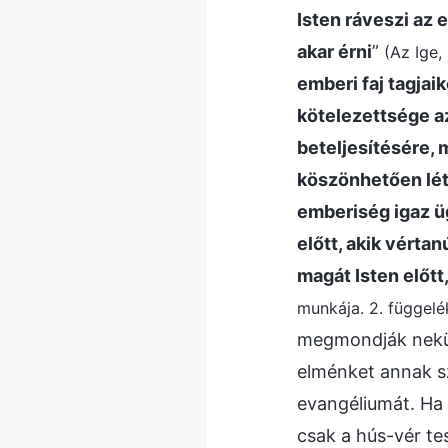
Isten ráveszi az 
akar érni
”
(Az Ige,
emberi faj tagja
kötelezettsége az
beteljesítésére, 
köszönhetően lét
emberiség igaz ü
előtt, akik vérta
magát Isten előt
munkája. 2. függelé
megmondják nekün
elménket annak sz
evangéliumát. Ha 
csak a hús-vér te