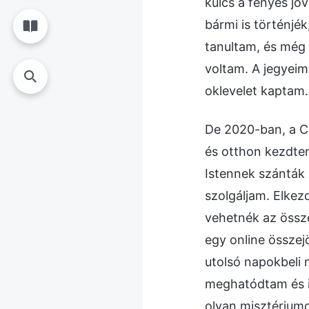
kulcs a fényes j
bármi is történj
tanultam, és még
voltam. A jegyeim
oklevelet kaptam.
De 2020-ban, a C
és otthon kezdtem 
Istennek szánták 
szolgáljam. Elkez
vehetnék az össz
egy online összej
utolsó napokbeli 
meghatódtam és iz
olyan misztériumo