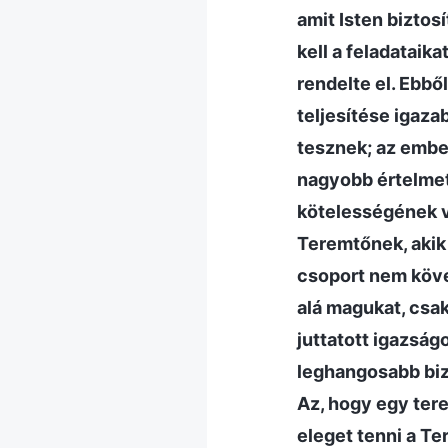
amit Isten biztos
kell a feladataik
rendelte el. Ebb
teljesítése igaza
tesznek; az emb
nagyobb értelmet 
kötelességének v
Teremtőnek, akik 
csoport nem követ
alá magukat, csak
juttatott igazság
leghangosabb bizo
Az, hogy egy tere
eleget tenni a T