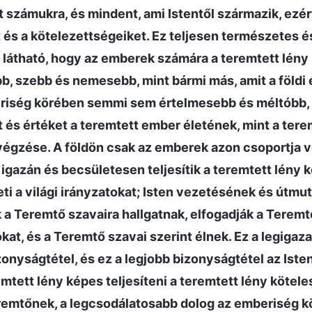
ít számukra, és mindent, ami Istentől származik, ezér
at és a kötelezettségeiket. Ez teljesen természetes é
ől látható, hogy az emberek számára a teremtett lén
bb, szebb és nemesebb, mint bármi más, amit a földi 
eriség körében semmi sem értelmesebb és méltóbb,
és értéket a teremtett ember életének, mint a tere
égzése. A földön csak az emberek azon csoportja ve
igazán és becsületesen teljesítik a teremtett lény k
i a világi irányzatokat; Isten vezetésének és útmu
 a Teremtő szavaira hallgatnak, elfogadják a Teremtő
okat, és a Teremtő szavai szerint élnek. Ez a legigaz
nyságtétel, és ez a legjobb bizonyságtétel az Istenb
mtett lény képes teljesíteni a teremtett lény kötel
eremtőnek, a legcsodálatosabb dolog az emberiség k