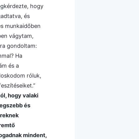
egkérdezte, hogy
adtatva, és
jes munkaidőben
ben vágytam,
rra gondoltam:
immal? Ha
yám és a
doskodom róluk,
eszítéseiket.”
ól, hogy valaki
 legszebb és
ereknek
eremtő
lfogadnak mindent,