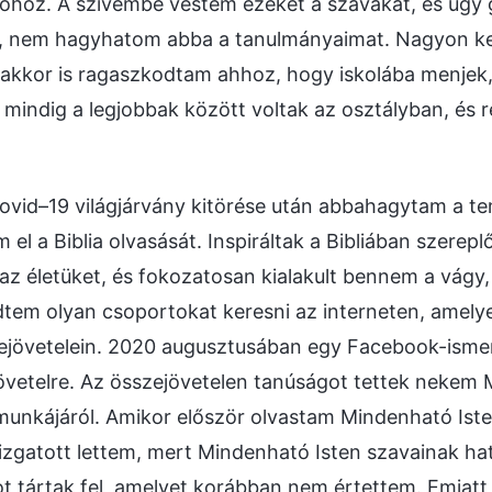
övőhöz. A szívembe véstem ezeket a szavakat, és úgy
ék, nem hagyhatom abba a tanulmányaimat. Nagyon 
 akkor is ragaszkodtam ahhoz, hogy iskolába menjek
 mindig a legjobbak között voltak az osztályban, és r
ovid–19 világjárvány kitörése után abbahagytam a te
el a Biblia olvasását. Inspiráltak a Bibliában szerepl
az életüket, és fokozatosan kialakult bennem a vágy,
dtem olyan csoportokat keresni az interneten, amely
ejövetelein. 2020 augusztusában egy Facebook-ism
övetelre. Az összejövetelen tanúságot tettek nekem
munkájáról. Amikor először olvastam Mindenható Iste
gatott lettem, mert Mindenható Isten szavainak hat
t tártak fel, amelyet korábban nem értettem. Emiatt