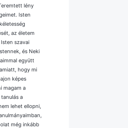
Teremtett lény
geimet. Isten
ökéletesség
sét, az életem
 Isten szavai
stennek, és Neki
yaimmal együtt
amiatt, hogy mi
ajon képes
ani magam a
 tanulás a
em lehet ellopni,
a tanulmányaimban,
ndolat még inkább