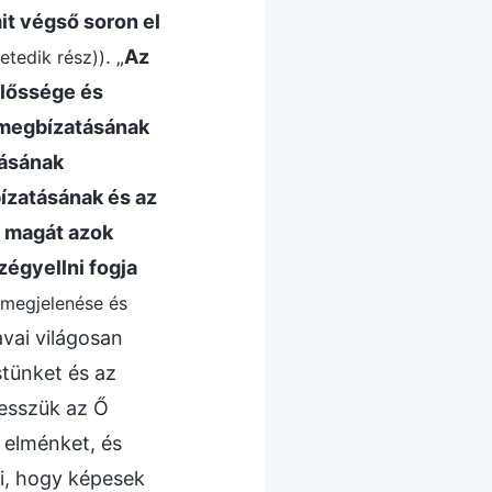
it végső soron el
. „
Az
Hetedik rész))
előssége és
n megbízatásának
tásának
ízatásának és az
a magát azok
zégyellni fogja
n megjelenése és
avai világosan
tünket és az
jesszük az Ő
 elménket, és
li, hogy képesek