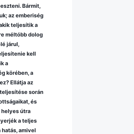
eszteni. Bármit,
niuk; az emberiség
ik teljesítik a
re méltóbb dolog
é járul,
ljesítenie kell
ik a
g körében, a
z? Ellátja az
eljesítése során
ottságaikat, és
 helyes útra
yerjék a teljes
 hatás, amivel