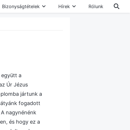
Bizonyságtételek
Hírek
Rólunk
 együtt a
az Úr Jézus
plomba jártunk a
átyánk fogadott
k. A nagynénénk
en, és hogy ez a