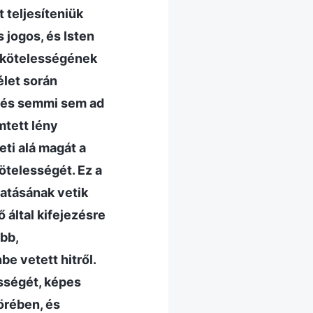
t teljesíteniük
s jogos, és Isten
y kötelességének
élet során
 és semmi sem ad
mtett lény
ti alá magát a
ötelességét. Ez a
tatásának vetik
 által kifejezésre
abb,
e vetett hitről.
ességét, képes
örében, és