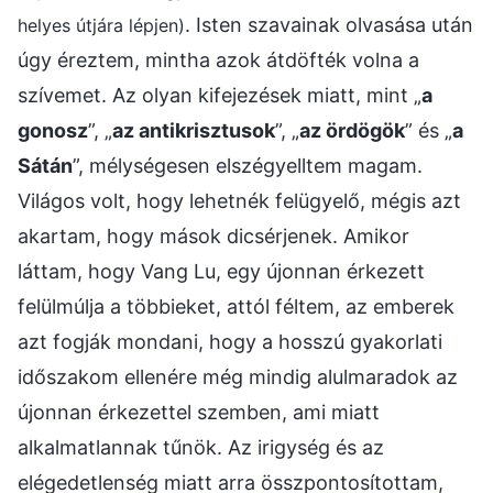
. Isten szavainak olvasása után
helyes útjára lépjen)
úgy éreztem, mintha azok átdöfték volna a
szívemet. Az olyan kifejezések miatt, mint „
a
gonosz
”, „
az antikrisztusok
”, „
az ördögök
” és „
a
Sátán
”, mélységesen elszégyelltem magam.
Világos volt, hogy lehetnék felügyelő, mégis azt
akartam, hogy mások dicsérjenek. Amikor
láttam, hogy Vang Lu, egy újonnan érkezett
felülmúlja a többieket, attól féltem, az emberek
azt fogják mondani, hogy a hosszú gyakorlati
időszakom ellenére még mindig alulmaradok az
újonnan érkezettel szemben, ami miatt
alkalmatlannak tűnök. Az irigység és az
elégedetlenség miatt arra összpontosítottam,