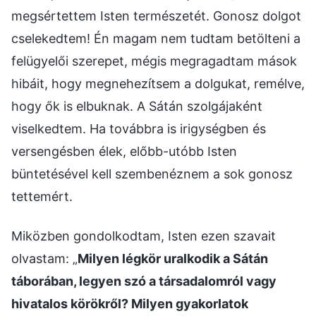
megsértettem Isten természetét. Gonosz dolgot
cselekedtem! Én magam nem tudtam betölteni a
felügyelői szerepet, mégis megragadtam mások
hibáit, hogy megnehezítsem a dolgukat, remélve,
hogy ők is elbuknak. A Sátán szolgájaként
viselkedtem. Ha továbbra is irigységben és
versengésben élek, előbb-utóbb Isten
büntetésével kell szembenéznem a sok gonosz
tettemért.
Miközben gondolkodtam, Isten ezen szavait
olvastam: „
Milyen légkör uralkodik a Sátán
táborában, legyen szó a társadalomról vagy
hivatalos körökről? Milyen gyakorlatok