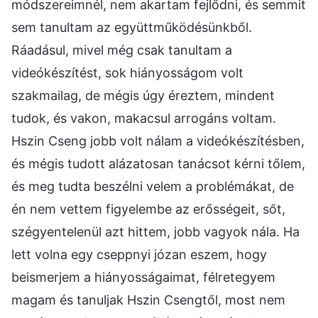
módszereimnél, nem akartam fejlődni, és semmit
sem tanultam az együttműködésünkből.
Ráadásul, mivel még csak tanultam a
videókészítést, sok hiányosságom volt
szakmailag, de mégis úgy éreztem, mindent
tudok, és vakon, makacsul arrogáns voltam.
Hszin Cseng jobb volt nálam a videókészítésben,
és mégis tudott alázatosan tanácsot kérni tőlem,
és meg tudta beszélni velem a problémákat, de
én nem vettem figyelembe az erősségeit, sőt,
szégyentelenül azt hittem, jobb vagyok nála. Ha
lett volna egy cseppnyi józan eszem, hogy
beismerjem a hiányosságaimat, félretegyem
magam és tanuljak Hszin Csengtől, most nem