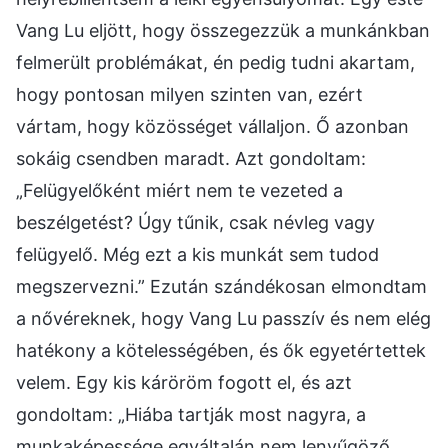
Vang Lu eljött, hogy összegezzük a munkánkban
felmerült problémákat, én pedig tudni akartam,
hogy pontosan milyen szinten van, ezért
vártam, hogy közösséget vállaljon. Ő azonban
sokáig csendben maradt. Azt gondoltam:
„Felügyelőként miért nem te vezeted a
beszélgetést? Úgy tűnik, csak névleg vagy
felügyelő. Még ezt a kis munkát sem tudod
megszervezni.” Ezután szándékosan elmondtam
a nővéreknek, hogy Vang Lu passzív és nem elég
hatékony a kötelességében, és ők egyetértettek
velem. Egy kis káröröm fogott el, és azt
gondoltam: „Hiába tartják most nagyra, a
munkaképessége egyáltalán nem lenyűgöző.