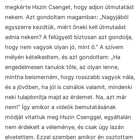
megkérte Hszin Csenget, hogy adjon útmutatást
nekem. Azt gondoltam magamban: „Nagyjából
egyszerre kezdtük, miért őneki kell útmutaást
adnia nekem? A felügyelő biztosan azt gondolja,
hogy nem vagyok olyan jó, mint ő.” A szívem
mélyén kételkedtem, és azt gondoltam: „Ha
engedelmesen tanulok tőle, az olyan lenne,
mintha beismerném, hogy rosszabb vagyok nála,
és a jövőben, ha jól is csinálok valamit, mindenki
neki tulajdonítja majd az érdemet. Na, azt már
nem!” Így amikor a videók bemutatásának
módját vitattuk meg Hszin Csenggel, egyáltalán
nem érdekelt a véleménye, és csak úgy lazán
elvetettem. Ezzel szemben amikor én osztottam