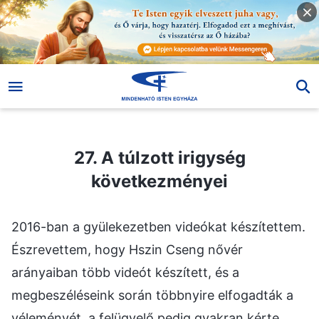
27. A túlzott irigység következményei
27. A túlzott irigység
következményei
2016-ban a gyülekezetben videókat készítettem.
Észrevettem, hogy Hszin Cseng nővér
arányaiban több videót készített, és a
megbeszéléseink során többnyire elfogadták a
véleményét, a felügyelő pedig gyakran kérte,