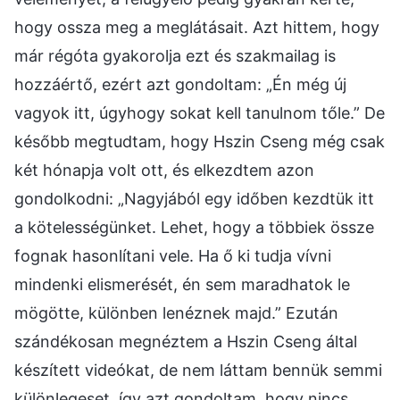
hogy ossza meg a meglátásait. Azt hittem, hogy
már régóta gyakorolja ezt és szakmailag is
hozzáértő, ezért azt gondoltam: „Én még új
vagyok itt, úgyhogy sokat kell tanulnom tőle.” De
később megtudtam, hogy Hszin Cseng még csak
két hónapja volt ott, és elkezdtem azon
gondolkodni: „Nagyjából egy időben kezdtük itt
a kötelességünket. Lehet, hogy a többiek össze
fognak hasonlítani vele. Ha ő ki tudja vívni
mindenki elismerését, én sem maradhatok le
mögötte, különben lenéznek majd.” Ezután
szándékosan megnéztem a Hszin Cseng által
készített videókat, de nem láttam bennük semmi
különlegeset, így azt gondoltam, hogy nincs