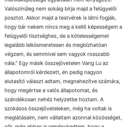
Valószínűleg nem sokáig bírja majd a felügyelői
posztot. Akkor majd a testvérek is látni fogják,
hogy bár nekem nincs meg a kellő képességem a
felügyelői tisztséghez, de a kötelességemet
legalább lelkiismeretesen és megbízhatóan
végzem, és semmivel sem vagyok rosszabb
nála.” Egy másik összejövetelen Vang Lu az
állapotomról kérdezett, én pedig nagyon
elutasító választ adtam, megnehezítve számára,
hogy megértse a valós állapotomat, és
szándékosan nehéz helyzetbe hoztam. A
szokásos összejöveteleken, még ha voltak is
meglátásaim, nem vállaltam azonnal közösséget,
sőt, még abban is reménykedtem, hogy a