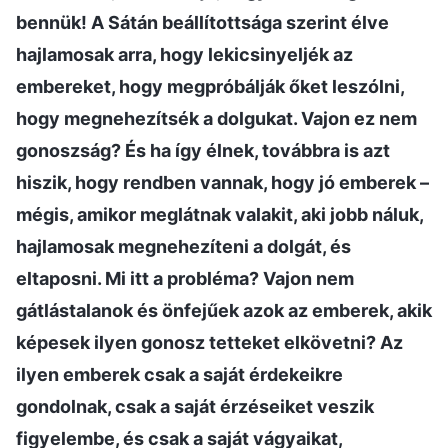
bennük! A Sátán beállítottsága szerint élve
hajlamosak arra, hogy lekicsinyeljék az
embereket, hogy megpróbálják őket leszólni,
hogy megnehezítsék a dolgukat. Vajon ez nem
gonoszság? És ha így élnek, továbbra is azt
hiszik, hogy rendben vannak, hogy jó emberek –
mégis, amikor meglátnak valakit, aki jobb náluk,
hajlamosak megnehezíteni a dolgát, és
eltaposni. Mi itt a probléma? Vajon nem
gátlástalanok és önfejűek azok az emberek, akik
képesek ilyen gonosz tetteket elkövetni? Az
ilyen emberek csak a saját érdekeikre
gondolnak, csak a saját érzéseiket veszik
figyelembe, és csak a saját vágyaikat,