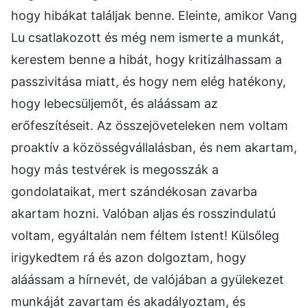
hogy hibákat találjak benne. Eleinte, amikor Vang
Lu csatlakozott és még nem ismerte a munkát,
kerestem benne a hibát, hogy kritizálhassam a
passzivitása miatt, és hogy nem elég hatékony,
hogy lebecsüljemőt, és aláássam az
erőfeszítéseit. Az összejöveteleken nem voltam
proaktív a közösségvállalásban, és nem akartam,
hogy más testvérek is megosszák a
gondolataikat, mert szándékosan zavarba
akartam hozni. Valóban aljas és rosszindulatú
voltam, egyáltalán nem féltem Istent! Külsőleg
irigykedtem rá és azon dolgoztam, hogy
aláássam a hírnevét, de valójában a gyülekezet
munkáját zavartam és akadályoztam, és