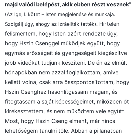
majd valódi belépést, akik ebben részt vesznek
”
(Az Ige, I. kötet – Isten megjelenése és munkája.
. Hirtelen
Szolgálj úgy, ahogy az izráeliták tették)
felismertem, hogy Isten azért rendezte úgy,
hogy Hszin Csenggel működjek együtt, hogy
egymás erősségeit és gyengeségeit kiegészítve
jobb videókat tudjunk készíteni. De én az elmúlt
hónapokban nem azzal foglalkoztam, amivel
kellett volna, csak arra összpontosítottam, hogy
Hszin Csenghez hasonlítgassam magam, és
fitogtassam a saját képességeimet, miközben őt
kirekesztettem, és nem működtem vele együtt.
Most, hogy Hszin Cseng elment, már nincs
lehetőségem tanulni tőle. Abban a pillanatban