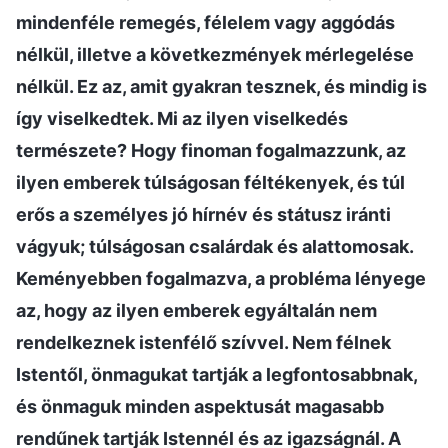
mindenféle remegés, félelem vagy aggódás
nélkül, illetve a következmények mérlegelése
nélkül. Ez az, amit gyakran tesznek, és mindig is
így viselkedtek. Mi az ilyen viselkedés
természete? Hogy finoman fogalmazzunk, az
ilyen emberek túlságosan féltékenyek, és túl
erős a személyes jó hírnév és státusz iránti
vágyuk; túlságosan csalárdak és alattomosak.
Keményebben fogalmazva, a probléma lényege
az, hogy az ilyen emberek egyáltalán nem
rendelkeznek istenfélő szívvel. Nem félnek
Istentől, önmagukat tartják a legfontosabbnak,
és önmaguk minden aspektusát magasabb
rendűnek tartják Istennél és az igazságnál. A