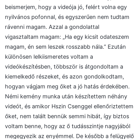
beismerjem, hogy a videója jó, felért volna egy
nyilvános pofonnal, és egyszerűen nem tudtam
rávenni magam. Azzal a gondolattal
vigasztaltam magam: „Ha egy kicsit odateszem
magam, én sem leszek rosszabb nála.” Ezután
különösen lelkiismeretes voltam a
videókészítésben, többször is átgondoltam a
kiemelkedő részeket, és azon gondolkodtam,
hogyan vágjam meg őket a jó hatás érdekében.
Némi kemény munka után készítettem néhány
videót, és amikor Hszin Csenggel ellenőriztettem
őket, nem talált bennük semmi hibát, így biztos
voltam benne, hogy az ő tudásszintje nagyjából
megegyezik az enyémmel. De később a felügyelő