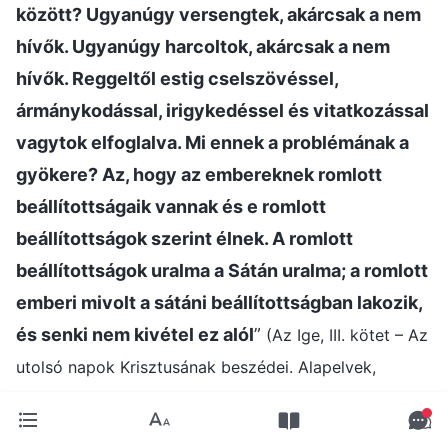
között? Ugyanúgy versengtek, akárcsak a nem
hívők. Ugyanúgy harcoltok, akárcsak a nem
hívők. Reggeltől estig cselszövéssel,
ármánykodással, irigykedéssel és vitatkozással
vagytok elfoglalva. Mi ennek a problémának a
gyökere? Az, hogy az embereknek romlott
beállítottságaik vannak és e romlott
beállítottságok szerint élnek. A romlott
beállítottságok uralma a Sátán uralma; a romlott
emberi mivolt a sátáni beállítottságban lakozik,
és senki nem kivétel ez alól
”
(Az Ige, III. kötet – Az
utolsó napok Krisztusának beszédei. Alapelvek,
amelyeknek az ember magatartását vezérelniük
. Isten szavainak olvasása után eszembe
kellene)