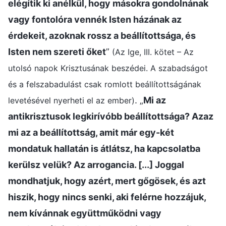
elégítik ki anélkül, hogy másokra gondolnának
vagy fontolóra vennék Isten házának az
érdekeit, azoknak rossz a beállítottsága, és
Isten nem szereti őket
”
(Az Ige, III. kötet – Az
utolsó napok Krisztusának beszédei. A szabadságot
és a felszabadulást csak romlott beállítottságának
. „
Mi az
levetésével nyerheti el az ember)
antikrisztusok legkirívóbb beállítottsága? Azaz
mi az a beállítottság, amit már egy-két
mondatuk hallatán is átlátsz, ha kapcsolatba
kerülsz velük? Az arrogancia. [...] Joggal
mondhatjuk, hogy azért, mert gőgösek, és azt
hiszik, hogy nincs senki, aki felérne hozzájuk,
nem kívánnak együttműködni vagy