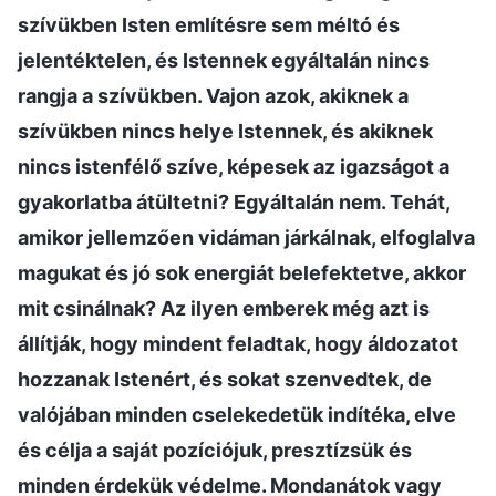
szívükben Isten említésre sem méltó és
jelentéktelen, és Istennek egyáltalán nincs
rangja a szívükben. Vajon azok, akiknek a
szívükben nincs helye Istennek, és akiknek
nincs istenfélő szíve, képesek az igazságot a
gyakorlatba átültetni? Egyáltalán nem. Tehát,
amikor jellemzően vidáman járkálnak, elfoglalva
magukat és jó sok energiát belefektetve, akkor
mit csinálnak? Az ilyen emberek még azt is
állítják, hogy mindent feladtak, hogy áldozatot
hozzanak Istenért, és sokat szenvedtek, de
valójában minden cselekedetük indítéka, elve
és célja a saját pozíciójuk, presztízsük és
minden érdekük védelme. Mondanátok vagy