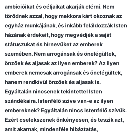
ambícióikat és céljaikat akarják elérni. Nem
törődnek azzal, hogy mekkora kárt okoznak az
egyház munkájának, és inkább feláldozzák Isten
házának érdekeit, hogy megvédjék a saját
státuszukat és hírnevüket az emberek
szemében. Nem arrogánsak és önelégültek,
önzőek és aljasak az ilyen emberek? Az ilyen
emberek nemcsak arrogánsak és önelégültek,
hanem rendkívül önzőek és aljasak is.
Egyáltalán nincsenek tekintettel Isten
szándékaira. Istenfélő szíve van-e az ilyen
embereknek? Egyáltalán nincs istenfélő szívük.
Ezért cselekszenek önkényesen, és teszik azt,
amit akarnak, mindenféle hibáztatás,