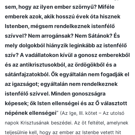
sem, hogy az ilyen ember szörnyű? Miféle
emberek azok, akik hosszú évek óta hisznek
Istenben, mégsem rendelkeznek istenfélő
szívvel? Nem arrogánsak? Nem Sátánok? És
mely dolgokból hiányzik leginkább az istenfélő
szív? A vadállatokon kívül a gonosz emberekből
és az antikrisztusokból, az ördögökből és a
sátánfajzatokból. Ők egyáltalán nem fogadják el
az igazságot; egyáltalán nem rendelkeznek
istenfélő szívvel. Minden gonoszságra
képesek; ők Isten ellenségei és az Ő választott
népének ellenségei
”
(Az Ige, III. kötet – Az utolsó
napok Krisztusának beszédei. Az öt feltétel, amelynek
teljesülnie kell, hogy az ember az Istenbe vetett hit