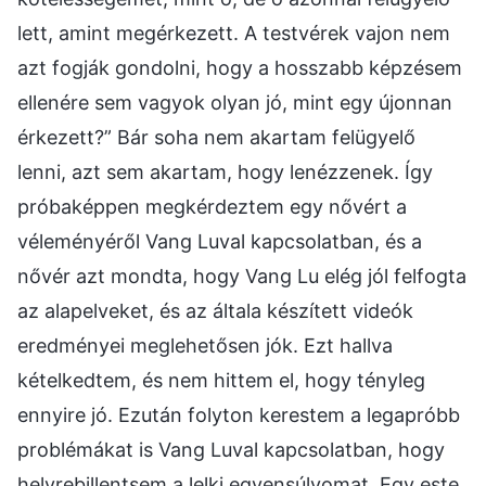
lett, amint megérkezett. A testvérek vajon nem
azt fogják gondolni, hogy a hosszabb képzésem
ellenére sem vagyok olyan jó, mint egy újonnan
érkezett?” Bár soha nem akartam felügyelő
lenni, azt sem akartam, hogy lenézzenek. Így
próbaképpen megkérdeztem egy nővért a
véleményéről Vang Luval kapcsolatban, és a
nővér azt mondta, hogy Vang Lu elég jól felfogta
az alapelveket, és az általa készített videók
eredményei meglehetősen jók. Ezt hallva
kételkedtem, és nem hittem el, hogy tényleg
ennyire jó. Ezután folyton kerestem a legapróbb
problémákat is Vang Luval kapcsolatban, hogy
helyrebillentsem a lelki egyensúlyomat. Egy este