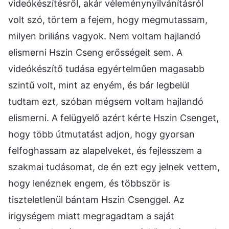
videókészítésről, akár véleménynyilvánításról
volt szó, törtem a fejem, hogy megmutassam,
milyen briliáns vagyok. Nem voltam hajlandó
elismerni Hszin Cseng erősségeit sem. A
videókészítő tudása egyértelműen magasabb
szintű volt, mint az enyém, és bár legbelül
tudtam ezt, szóban mégsem voltam hajlandó
elismerni. A felügyelő azért kérte Hszin Csenget,
hogy több útmutatást adjon, hogy gyorsan
felfoghassam az alapelveket, és fejlesszem a
szakmai tudásomat, de én ezt egy jelnek vettem,
hogy lenéznek engem, és többször is
tiszteletlenül bántam Hszin Csenggel. Az
irigységem miatt megragadtam a saját