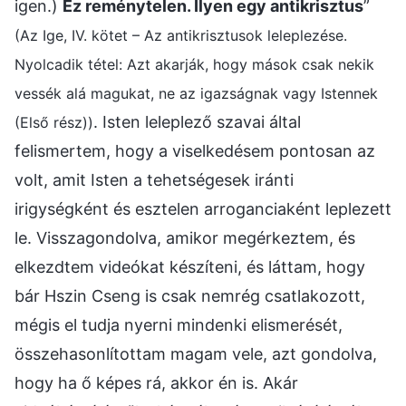
igen.)
Ez reménytelen. Ilyen egy antikrisztus
”
(Az Ige, IV. kötet – Az antikrisztusok leleplezése.
Nyolcadik tétel: Azt akarják, hogy mások csak nekik
vessék alá magukat, ne az igazságnak vagy Istennek
. Isten leleplező szavai által
(Első rész))
felismertem, hogy a viselkedésem pontosan az
volt, amit Isten a tehetségesek iránti
irigységként és esztelen arroganciaként leplezett
le. Visszagondolva, amikor megérkeztem, és
elkezdtem videókat készíteni, és láttam, hogy
bár Hszin Cseng is csak nemrég csatlakozott,
mégis el tudja nyerni mindenki elismerését,
összehasonlítottam magam vele, azt gondolva,
hogy ha ő képes rá, akkor én is. Akár