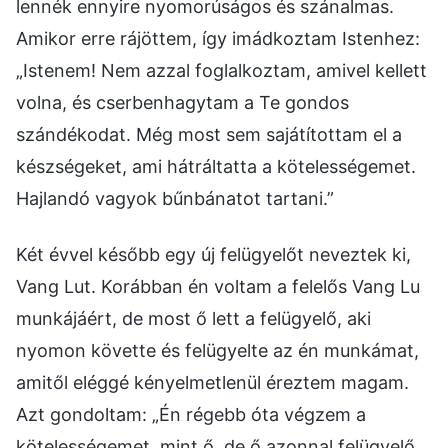
lennék ennyire nyomorúságos és szánalmas.
Amikor erre rájöttem, így imádkoztam Istenhez:
„Istenem! Nem azzal foglalkoztam, amivel kellett
volna, és cserbenhagytam a Te gondos
szándékodat. Még most sem sajátítottam el a
készségeket, ami hátráltatta a kötelességemet.
Hajlandó vagyok bűnbánatot tartani.”
Két évvel később egy új felügyelőt neveztek ki,
Vang Lut. Korábban én voltam a felelős Vang Lu
munkájáért, de most ő lett a felügyelő, aki
nyomon követte és felügyelte az én munkámat,
amitől eléggé kényelmetlenül éreztem magam.
Azt gondoltam: „Én régebb óta végzem a
kötelességemet, mint ő, de ő azonnal felügyelő