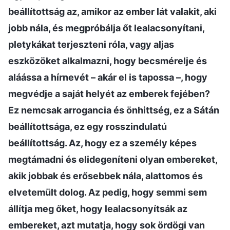
beállítottság az, amikor az ember lát valakit, aki
jobb nála, és megpróbálja őt lealacsonyítani,
pletykákat terjeszteni róla, vagy aljas
eszközöket alkalmazni, hogy becsmérelje és
aláássa a hírnevét – akár el is tapossa –, hogy
megvédje a saját helyét az emberek fejében?
Ez nemcsak arrogancia és önhittség, ez a Sátán
beállítottsága, ez egy rosszindulatú
beállítottság. Az, hogy ez a személy képes
megtámadni és elidegeníteni olyan embereket,
akik jobbak és erősebbek nála, alattomos és
elvetemült dolog. Az pedig, hogy semmi sem
állítja meg őket, hogy lealacsonyítsák az
embereket, azt mutatja, hogy sok ördögi van