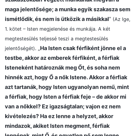
maga jelentősége; a munka egyik szakasza sem
ismétlődik, és nem is ütközik a másikkal
”
(Az Ige,
1. kötet – Isten megjelenése és munkája. A két
megtestesülés teljessé teszi a megtestesülés
. „
Ha Isten csak férfiként jönne el a
jelentőségét)
testbe, akkor az emberek férfiként, a férfiak
Isteneként határoznák meg Őt, és soha nem
hinnék azt, hogy Ő a nők Istene. Akkor a férfiak
azt tartanák, hogy Isten ugyanolyan nemű, mint
a férfiak, hogy Isten a férfiak feje – de akkor mi
van a nőkkel? Ez igazságtalan; vajon ez nem
kivételezés? Ha ez lenne a helyzet, akkor
mindazok, akiket Isten megment, férfiak
lennének, mint Ő, és egyetlen nő sem lenne