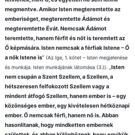
megmentve. Amikor Isten megteremtette az
emberiséget, megteremtette Ádámot és
megteremtette Évát. Nemcsak Ádámot
teremtette, hanem férfit és nőt is teremtett az
Ő képmására. Isten nemcsak a férfiak Istene – Ő
a nők Istene is
”
(Az Ige, 1. kötet – Isten megjelenése
. „
Isten
és munkája. Isten munkájának látomása (3.))
nem csupán a Szent Szellem, a Szellem, a
hétszeresen felfokozott Szellem vagy a
mindent átfogó Szellem, hanem ember is – egy
közönséges ember, egy kivételesen hétköznapi
ember. Ő nemcsak férfi, hanem nő is. Abban
hasonlítanak, hogy mindketten embernek
születtek, és abban különböznek, hogy egyikük