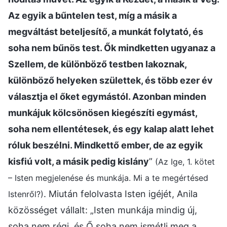
Az egyik a bűntelen test, míg a másik a
megváltást beteljesítő, a munkát folytató, és
soha nem bűnös test. Ők mindketten ugyanaz a
Szellem, de különböző testben lakoznak,
különböző helyeken születtek, és több ezer év
választja el őket egymástól. Azonban minden
munkájuk kölcsönösen kiegészíti egymást,
soha nem ellentétesek, és egy kalap alatt lehet
róluk beszélni. Mindkettő ember, de az egyik
kisfiú volt, a másik pedig kislány
”
(Az Ige, 1. kötet
– Isten megjelenése és munkája. Mi a te megértésed
. Miután felolvasta Isten igéjét, Anila
Istenről?)
közösséget vállalt: „Isten munkája mindig új,
soha nem régi, és Ő soha nem ismétli meg a