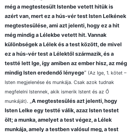
még a megtestesült Istenbe vetett hitük is
azért van, mert ez a hús-vér test Isten Lelkének
megtestesülése, ami azt jelenti, hogy ez a hit
még mindig a Lélekbe vetett hit. Vannak
különbségek a Lélek és a test között, de mivel
ez a hús-vér test a Lélektől származik, és a
testté lett Ige, így amiben az ember hisz, az még
mindig Isten eredendő lényege
”
(Az Ige, 1. kötet –
Isten megjelenése és munkája. Csak azok tudnak
megfelelni Istennek, akik ismerik Istent és az Ő
. „
A megtestesülés azt jelenti, hogy
munkáját)
Isten Lelke egy testté válik, azaz Isten testet
ölt; a munka, amelyet a test végez, a Lélek
munkája, amely a testben valósul meg, a test