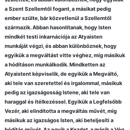
a Szent Szellemtől fogant, a másikat pedig
ember szülte, bár közvetlenül a Szellemtől
származik. Abban hasonlítanak, hogy Isten
mindkét testi inkarnációja az Atyaisten
munkáját végzi, és abban különböznek, hogy
egyikük a megváltást vitte véghez, míg másikuk
a hódításon munkálkodik. Mindketten az
Atyaistent képviselik, de egyikük a Megváltó,
aki tele van szeretettel és irgalommal, másikuk
pedig az igazságosság Istene, aki tele van
haraggal és ítélkezéssel. Egyikük a Legfelsőbb
Vezér, aki elindította a megváltás művét, míg
másikuk az igazságos Isten, aki beteljesíti a
hódítás művét. Az egyik a Kezdet, a másik a Vég.