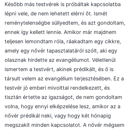
Később más testvérek is próbáltak kapcsolatba
lépni vele, de nem lehetett elérni őt. Ismét
reménytelenségbe süllyedtem, és azt gondoltam,
ennek így kellett lennie. Amikor már majdnem
teljesen lemondtam róla, ráakadtam egy cikkre,
amely egy nővér tapasztalatáról szólt, aki egy
olasznak hirdette az evangéliumot. Véletlenül
ismertem a testvért, akinek prédikált, és ő is
társult velem az evangélium terjesztésében. Ez a
testvér jó emberi mivolttal rendelkezett, és
tisztán értette az igazságot, de nem gondoltam
volna, hogy ennyi elképzelése lesz, amikor az a
nővér prédikál neki, vagy hogy két hónapig
megszakít minden kapcsolatot. A nővér mégsem