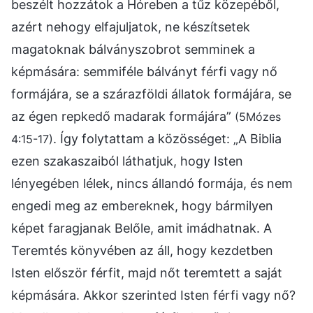
beszélt hozzátok a Hóreben a tűz közepéből,
azért nehogy elfajuljatok, ne készítsetek
magatoknak bálványszobrot semminek a
képmására: semmiféle bálványt férfi vagy nő
formájára, se a szárazföldi állatok formájára, se
az égen repkedő madarak formájára”
(5Mózes
. Így folytattam a közösséget: „A Biblia
4:15-17)
ezen szakaszaiból láthatjuk, hogy Isten
lényegében lélek, nincs állandó formája, és nem
engedi meg az embereknek, hogy bármilyen
képet faragjanak Belőle, amit imádhatnak. A
Teremtés könyvében az áll, hogy kezdetben
Isten először férfit, majd nőt teremtett a saját
képmására. Akkor szerinted Isten férfi vagy nő?