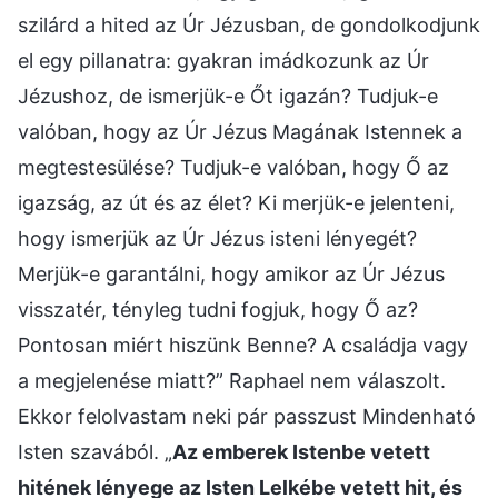
szilárd a hited az Úr Jézusban, de gondolkodjunk
el egy pillanatra: gyakran imádkozunk az Úr
Jézushoz, de ismerjük-e Őt igazán? Tudjuk-e
valóban, hogy az Úr Jézus Magának Istennek a
megtestesülése? Tudjuk-e valóban, hogy Ő az
igazság, az út és az élet? Ki merjük-e jelenteni,
hogy ismerjük az Úr Jézus isteni lényegét?
Merjük-e garantálni, hogy amikor az Úr Jézus
visszatér, tényleg tudni fogjuk, hogy Ő az?
Pontosan miért hiszünk Benne? A családja vagy
a megjelenése miatt?” Raphael nem válaszolt.
Ekkor felolvastam neki pár passzust Mindenható
Isten szavából. „
Az emberek Istenbe vetett
hitének lényege az Isten Lelkébe vetett hit, és