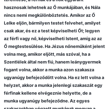
hasznosak lehetnek az Ő munkájában, és Nála
nincs nemi megkülönböztetés. Amikor az Ő
Lelke eljön, bármilyen testet felvehet, amilyet
csak akar, és ez a test képviselheti Őt; legyen
az férfi vagy nő, képviselheti Istent, amíg az az
Ő megtestesülése. Ha Jézus nőneműként jelent
volna meg, amikor eljött, más szóval, ha a
Szentlélek által nem fiú, hanem leánygyermek
fogant volna, akkor a munka azon szakasza
ugyanúgy befejeződött volna. Ha ez lett volna a
helyzet, akkor a munka jelenlegi szakaszát egy
férfinak kellene elvégeznie helyette, de a
munka ugyanúgy befejeződne. Az egyes
szakaszokban végzett munkának megvan a