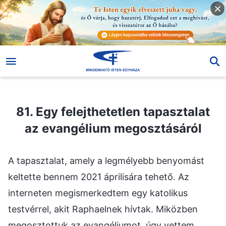
81. Egy felejthetetlen tapasztalat az evangélium megosztásáról
81. Egy felejthetetlen tapasztalat
az evangélium megosztásáról
A tapasztalat, amely a legmélyebb benyomást
keltette bennem 2021 áprilisára tehető. Az
interneten megismerkedtem egy katolikus
testvérrel, akit Raphaelnek hívtak. Miközben
megosztottuk az evangéliumot, úgy vettem