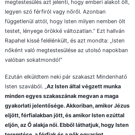
megtestesülés azt jelenti, hogy emberi alakot ölt,
legyen szó férfiról vagy nőről. Azonban
függetlenül attól, hogy Isten milyen nemben ölt
testet, lényege örökké változatlan.” Ezt hallván
Rapahel kissé felélénkült, és azt mondta: „Isten
nőként való megtestesülése az utolsó napokban
valóban sokatmondó!”
Ezután elküldtem neki pár szakaszt Mindenható
Isten szavából. „
Az Isten által végzett munka
minden egyes szakaszának megvan a maga
gyakorlati jelentősége. Akkoriban, amikor Jézus
eljött, férfialakban jött, és amikor Isten ezúttal
eljön, az Ő alakja női. Ebből láthatjuk, hogy Isten
teremtése, a férfiak és a nők egyaránt