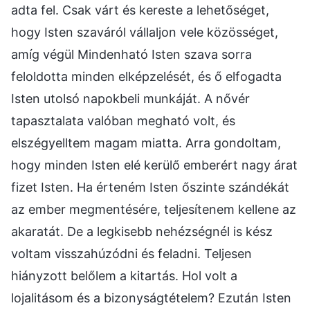
adta fel. Csak várt és kereste a lehetőséget,
hogy Isten szaváról vállaljon vele közösséget,
amíg végül Mindenható Isten szava sorra
feloldotta minden elképzelését, és ő elfogadta
Isten utolsó napokbeli munkáját. A nővér
tapasztalata valóban megható volt, és
elszégyelltem magam miatta. Arra gondoltam,
hogy minden Isten elé kerülő emberért nagy árat
fizet Isten. Ha érteném Isten őszinte szándékát
az ember megmentésére, teljesítenem kellene az
akaratát. De a legkisebb nehézségnél is kész
voltam visszahúzódni és feladni. Teljesen
hiányzott belőlem a kitartás. Hol volt a
lojalitásom és a bizonyságtételem? Ezután Isten