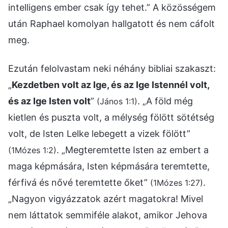
intelligens ember csak így tehet.” A közösségem
után Raphael komolyan hallgatott és nem cáfolt
meg.
Ezután felolvastam neki néhány bibliai szakaszt:
„
Kezdetben volt az Ige, és az Ige Istennél volt,
és az Ige Isten volt
”
. „A föld még
(János 1:1)
kietlen és puszta volt, a mélység fölött sötétség
volt, de Isten Lelke lebegett a vizek fölött”
. „Megteremtette Isten az embert a
(1Mózes 1:2)
maga képmására, Isten képmására teremtette,
férfivá és nővé teremtette őket”
.
(1Mózes 1:27)
„Nagyon vigyázzatok azért magatokra! Mivel
nem láttatok semmiféle alakot, amikor Jehova