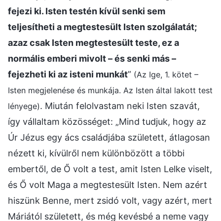
fejezi ki. Isten testén kívül senki sem
teljesítheti a megtestesült Isten szolgálatát;
azaz csak Isten megtestesült teste, ez a
normális emberi mivolt – és senki más –
fejezheti ki az isteni munkát
”
(Az Ige, 1. kötet –
Isten megjelenése és munkája. Az Isten által lakott test
. Miután felolvastam neki Isten szavát,
lényege)
így vállaltam közösséget: „Mind tudjuk, hogy az
Úr Jézus egy ács családjába született, átlagosan
nézett ki, kívülről nem különbözött a többi
embertől, de Ő volt a test, amit Isten Lelke viselt,
és Ő volt Maga a megtestesült Isten. Nem azért
hiszünk Benne, mert zsidó volt, vagy azért, mert
Máriától született, és még kevésbé a neme vagy