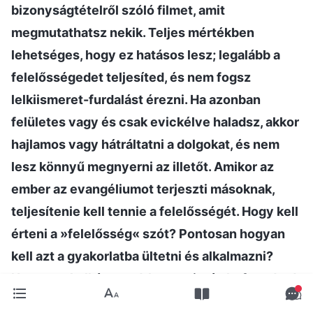
bizonyságtételről szóló filmet, amit
megmutathatsz nekik. Teljes mértékben
lehetséges, hogy ez hatásos lesz; legalább a
felelősségedet teljesíted, és nem fogsz
lelkiismeret-furdalást érezni. Ha azonban
felületes vagy és csak evickélve haladsz, akkor
hajlamos vagy hátráltatni a dolgokat, és nem
lesz könnyű megnyerni az illetőt. Amikor az
ember az evangéliumot terjeszti másoknak,
teljesítenie kell tennie a felelősségét. Hogy kell
érteni a »felelősség« szót? Pontosan hogyan
kell azt a gyakorlatba ültetni és alkalmazni?
Nos, meg kell értened, hogy miután befogadtad
az Urat, és megtapasztaltad Isten munkáját az