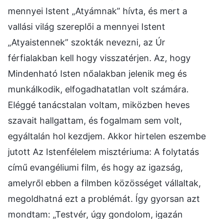
mennyei Istent „Atyámnak” hívta, és mert a
vallási világ szereplői a mennyei Istent
„Atyaistennek” szokták nevezni, az Úr
férfialakban kell hogy visszatérjen. Az, hogy
Mindenható Isten nőalakban jelenik meg és
munkálkodik, elfogadhatatlan volt számára.
Eléggé tanácstalan voltam, miközben heves
szavait hallgattam, és fogalmam sem volt,
egyáltalán hol kezdjem. Akkor hirtelen eszembe
jutott Az Istenfélelem misztériuma: A folytatás
című evangéliumi film, és hogy az igazság,
amelyről ebben a filmben közösséget vállaltak,
megoldhatná ezt a problémát. Így gyorsan azt
mondtam: „Testvér, úgy gondolom, igazán