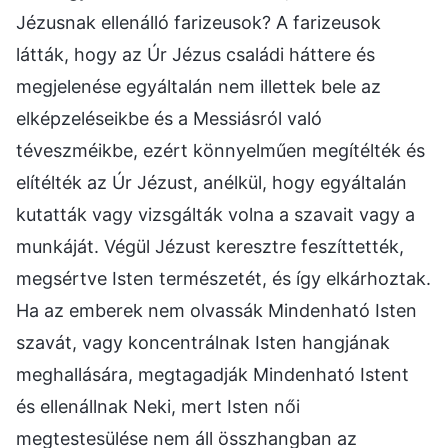
Jézusnak ellenálló farizeusok? A farizeusok
látták, hogy az Úr Jézus családi háttere és
megjelenése egyáltalán nem illettek bele az
elképzeléseikbe és a Messiásról való
téveszméikbe, ezért könnyelműen megítélték és
elítélték az Úr Jézust, anélkül, hogy egyáltalán
kutatták vagy vizsgálták volna a szavait vagy a
munkáját. Végül Jézust keresztre feszíttették,
megsértve Isten természetét, és így elkárhoztak.
Ha az emberek nem olvassák Mindenható Isten
szavát, vagy koncentrálnak Isten hangjának
meghallására, megtagadják Mindenható Istent
és ellenállnak Neki, mert Isten női
megtestesülése nem áll összhangban az