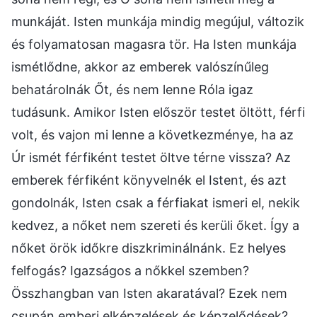
munkáját. Isten munkája mindig megújul, változik
és folyamatosan magasra tör. Ha Isten munkája
ismétlődne, akkor az emberek valószínűleg
behatárolnák Őt, és nem lenne Róla igaz
tudásunk. Amikor Isten először testet öltött, férfi
volt, és vajon mi lenne a következménye, ha az
Úr ismét férfiként testet öltve térne vissza? Az
emberek férfiként könyvelnék el Istent, és azt
gondolnák, Isten csak a férfiakat ismeri el, nekik
kedvez, a nőket nem szereti és kerüli őket. Így a
nőket örök időkre diszkriminálnánk. Ez helyes
felfogás? Igazságos a nőkkel szemben?
Összhangban van Isten akaratával? Ezek nem
csupán emberi elképzelések és képzelődések?