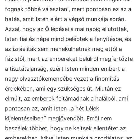
fognak többé választani, mert pontosan ez az a
hatás, amit Isten elért a végső munkája során.
Azzal, hogy az Ő lépései a mai napig eljutottak,
Isten fiai és népe mind beléptek a fenyítésbe, és
az izráeliták sem menekülhetnek meg ettől a
fázistól, mert az embereket belülről megfertőzte
a tisztátalanság, ezért Isten minden embert a
nagy olvasztókemencébe vezet a finomítás
érdekében, ami egy szükséges út. Miután ez
elmúlt, az emberek feltámadnak a halálból, ami
pontosan az, amit Isten „a hét Lélek
kijelentéseiben” megjövendölt. Erről nem
beszélek többet, hogy ne keltsek ellentétet az
emberekben. Mivel Isten munkája csodálatos, az