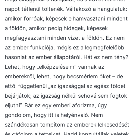
napot tétlenül töltenék. Váltakozó a hangulatuk:
amikor forróak, képesek elhamvasztani mindent
a földön, amikor pedig hidegek, képesek
megfagyasztani minden vizet a földön. Ez nem
az ember funkciója, mégis ez a legmegfelelőbb
hasonlat az ember állapotáról. Hát ez nem tény?
Lehet, hogy „elképzeléseim” vannak az
emberekről, lehet, hogy becsmérlem őket – de
ettől függetlenül „az igazsággal az egész földet
bejárjátok; az igazság nélkül sehová sem fogtok
eljutni”. Bár ez egy emberi aforizma, úgy
gondolom, hogy itt is helyénvaló. Nem
szándékosan tompítom az emberek lelkesedését
és cáfolom a tetteiket. Hadd konzultáljak veletek