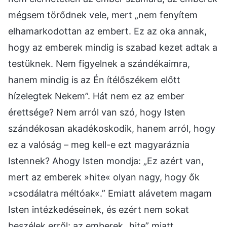
mégsem törődnek vele, mert „nem fenyítem
elhamarkodottan az embert. Ez az oka annak,
hogy az emberek mindig is szabad kezet adtak a
testüknek. Nem figyelnek a szándékaimra,
hanem mindig is az Én ítélőszékem előtt
hízelegtek Nekem”. Hát nem ez az ember
érettsége? Nem arról van szó, hogy Isten
szándékosan akadékoskodik, hanem arról, hogy
ez a valóság – meg kell-e ezt magyaráznia
Istennek? Ahogy Isten mondja: „Ez azért van,
mert az emberek »hite« olyan nagy, hogy ők
»csodálatra méltóak«.” Emiatt alávetem magam
Isten intézkedéseinek, és ezért nem sokat
beszélek erről; az emberek „hite” miatt