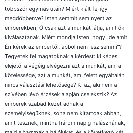
többször egymás után? Miért kiált fel így
megdöbbenve? Isten semmit sem nyert az
emberekben; Ő csak azt a munkát látja, amit ők
kiválasztanak. Miért mondja Isten, hogy „de amit
Én kérek az embertől, abból nem lesz semmi”?
Tegyétek fel magatoknak a kérdést: ki képes
elejétől a végéig elvégezni azt a munkát, ami a
kötelessége, azt a munkát, ami felett egyáltalán
nincs választási lehetősége? Ki az, aki nem a
szívében lévő érzések alapján cselekszik? Az
emberek szabad kezet adnak a
személyiségüknek, soha nem kitartóak abban,
amit tesznek, mintha három napig halásznának,
majd elhagynák a hálójukat, és a következő két