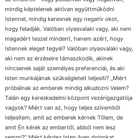
mindig képtelenek aktívan együttműködni
Istennel, mindig keresnek egy negatív okot,
hogy feladják. Valóban olyasvalaki vagy, aki nem
magadért teszel mindent, hanem azért, hogy
Istennek eleget tegyél? Valóban olyasvalaki vagy,
aki nem az érzéseire támaszkodik, akinek
nincsenek saját személyes preferenciái, és aki
Isten munkájának szükségleteit teljesíti? „Miért
próbálnak az emberek mindig alkudozni Velem?
Talán egy kereskedelmi központ vezérigazgatója
vagyok? Miért van az, hogy teljes szívemből
teljesítem, amit az emberek kérnek Tőlem, de
amit Én kérek az embertől, abból nem lesz
semmi?” Miért kérdez Isten ilyen dolgokat