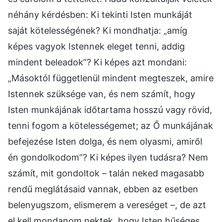
néhány kérdésben: Ki tekinti Isten munkáját
saját kötelességének? Ki mondhatja: „amíg
képes vagyok Istennek eleget tenni, addig
mindent beleadok”? Ki képes azt mondani:
„Másoktól függetlenül mindent megteszek, amire
Istennek szüksége van, és nem számít, hogy
Isten munkájának időtartama hosszú vagy rövid,
tenni fogom a kötelességemet; az Ő munkájának
befejezése Isten dolga, és nem olyasmi, amiről
én gondolkodom”? Ki képes ilyen tudásra? Nem
számít, mit gondoltok – talán neked magasabb
rendű meglátásaid vannak, ebben az esetben
belenyugszom, elismerem a vereséget –, de azt
el kell mondanom nektek, hogy Isten hűséges