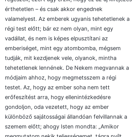
érthetetlen – és csak akkor engednek
valamelyest. Az emberek ugyanis tehetetlenek a
régi test előtt; bár ez nem olyan, mint egy
vadállat, és nem is képes elpusztítani az
emberiséget, mint egy atombomba, mégsem
tudják, mit kezdjenek vele, olyanok, mintha
tehetetlenek lennének. De Nekem megvannak a
módjaim ahhoz, hogy megmetsszem a régi
testet. Az, hogy az ember soha nem tett
erőfeszítést arra, hogy ellenintézkedésre
gondoljon, oda vezetett, hogy az ember
különböző sajátosságai állandóan felvillannak a
szemem előtt; ahogy Isten mondta: „Amikor
megmutatom nekik teljességemet, tágra nyílt