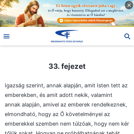
33. fejezet
33. fejezet
Igazság szerint, annak alapján, amit Isten tett az
emberekben, és amit adott nekik, valamint
annak alapján, amivel az emberek rendelkeznek,
elmondható, hogy az Ő követelményei az
emberekkel szemben nem túlzóak, hogy nem kér
tőlük sokat. Hogyan ne próbálhatnának tehát