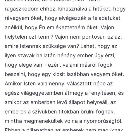
ragaszkodom ehhez, kihasználva a hitüket, hogy
rávegyem őket, hogy elvégezzék a feladatukat
anélkül, hogy Én emlékeztetném őket. Vajon
helytelen ezt tenni? Vajon nem pontosan ez az,
amire Istennek szüksége van? Lehet, hogy az
ilyen szavak hallatán néhány ember úgy érzi,
hogy elege van – ezért valami másról fogok
beszélni, hogy egy kicsit lazábban vegyem őket.
Amikor Isten valamennyi választott népe az
egész világegyetemben átmegy a fenyítésen, és
amikor az emberben lévő állapot helyreáll, az
emberek a szívükben titokban örülni fognak,
mintha megmenekültek volna a nyomorúságtól.
Ebben a pillanatban az emberek nem maguknak