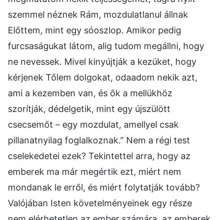
szemmel néznek Rám, mozdulatlanul állnak
Előttem, mint egy sóoszlop. Amikor pedig
furcsaságukat látom, alig tudom megállni, hogy
ne nevessek. Mivel kinyújtják a kezüket, hogy
kérjenek Tőlem dolgokat, odaadom nekik azt,
ami a kezemben van, és ők a mellükhöz
szorítják, dédelgetik, mint egy újszülött
csecsemőt – egy mozdulat, amellyel csak
pillanatnyilag foglalkoznak.” Nem a régi test
cselekedetei ezek? Tekintettel arra, hogy az
emberek ma már megértik ezt, miért nem
mondanak le erről, és miért folytatják tovább?
Valójában Isten követelményeinek egy része
nem elérhetetlen az ember számára, az emberek