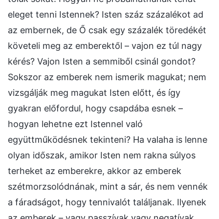
eleget tenni Istennek? Isten száz százalékot ad
az embernek, de Ő csak egy százalék töredékét
követeli meg az emberektől – vajon ez túl nagy
kérés? Vajon Isten a semmiből csinál gondot?
Sokszor az emberek nem ismerik magukat; nem
vizsgálják meg magukat Isten előtt, és így
gyakran előfordul, hogy csapdába esnek –
hogyan lehetne ezt Istennel való
együttműködésnek tekinteni? Ha valaha is lenne
olyan időszak, amikor Isten nem rakna súlyos
terheket az emberekre, akkor az emberek
szétmorzsolódnának, mint a sár, és nem vennék
a fáradságot, hogy tennivalót találjanak. Ilyenek
az emberek – vagy passzívak vagy negatívak,