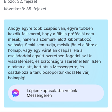
Előző:
32. fejezet
Következő:
35. fejezet
Ahogy egyre több csapás van, egyre többen
kezdik felismerni, hogy a Biblia próféciái nem
mesék, hanem a szemünk előtt kibontakozó
valóság. Senki sem tudja, melyik jön el előbb: a
holnap, vagy egy váratlan csapás. Ha a
családoddal együtt szeretnéd fogadni az Úr
visszatérését, és biztonságra szeretnél lelni Isten
oltalma alatt, kattints a Messengerre, és
csatlakozz a tanulócsoportunkhoz! Ne várj
holnapig!
Lépjen kapcsolatba velünk
Messengeren