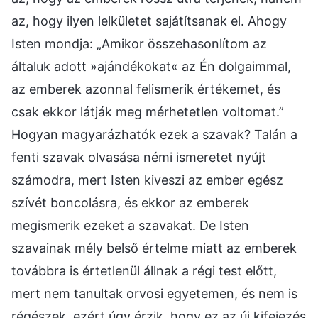
az, hogy ilyen lelkületet sajátítsanak el. Ahogy
Isten mondja: „Amikor összehasonlítom az
általuk adott »ajándékokat« az Én dolgaimmal,
az emberek azonnal felismerik értékemet, és
csak ekkor látják meg mérhetetlen voltomat.”
Hogyan magyarázhatók ezek a szavak? Talán a
fenti szavak olvasása némi ismeretet nyújt
számodra, mert Isten kiveszi az ember egész
szívét boncolásra, és ekkor az emberek
megismerik ezeket a szavakat. De Isten
szavainak mély belső értelme miatt az emberek
továbbra is értetlenül állnak a régi test előtt,
mert nem tanultak orvosi egyetemen, és nem is
régészek, ezért úgy érzik, hogy ez az új kifejezés