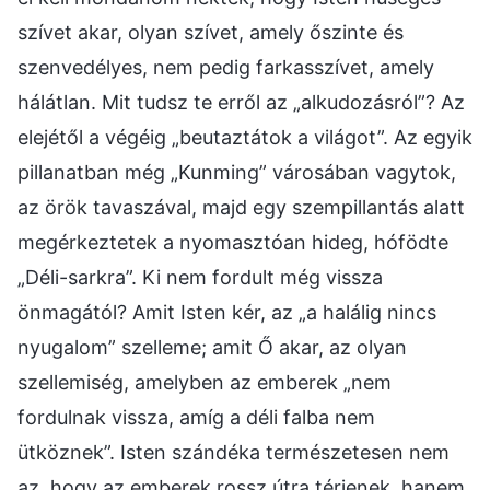
szívet akar, olyan szívet, amely őszinte és
szenvedélyes, nem pedig farkasszívet, amely
hálátlan. Mit tudsz te erről az „alkudozásról”? Az
elejétől a végéig „beutaztátok a világot”. Az egyik
pillanatban még „Kunming” városában vagytok,
az örök tavaszával, majd egy szempillantás alatt
megérkeztetek a nyomasztóan hideg, hófödte
„Déli-sarkra”. Ki nem fordult még vissza
önmagától? Amit Isten kér, az „a halálig nincs
nyugalom” szelleme; amit Ő akar, az olyan
szellemiség, amelyben az emberek „nem
fordulnak vissza, amíg a déli falba nem
ütköznek”. Isten szándéka természetesen nem
az, hogy az emberek rossz útra térjenek, hanem