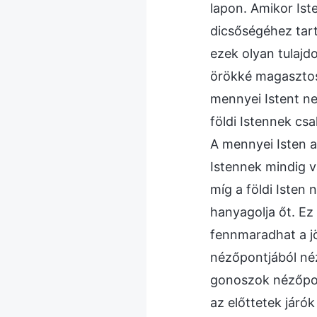
lapon. Amikor Ist
dicsőségéhez tart
ezek olyan tulajd
örökké magasztos,
mennyei Istent ne
földi Istennek cs
A mennyei Isten a
Istennek mindig v
míg a földi Isten
hanyagolja őt. Ez
fennmaradhat a jö
nézőpontjából néz
gonoszok nézőpont
az előttetek járó