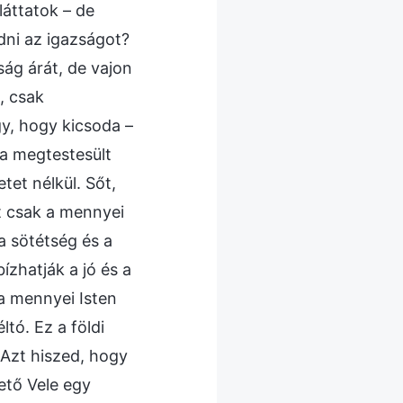
láttatok – de
dni az igazságot?
ág árát, de vajon
, csak
y, hogy kicsoda –
 a megtestesült
et nélkül. Sőt,
t csak a mennyei
 a sötétség és a
ízhatják a jó és a
 a mennyei Isten
tó. Ez a földi
 Azt hiszed, hogy
ető Vele egy