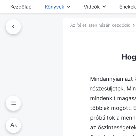
Kezdőlap
Könyvek
Videók
Énekek
Az ítélet Isten házán kezdődik
nyvben
Hog
Mindannyian azt 
részesüljetek. Mi
mindenkit magasab
többiek mögött. 
próbáltok a menny
az őszinteségetek