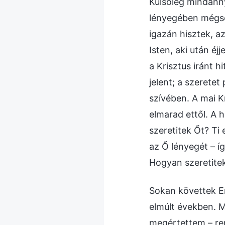
Külsőleg mindanny
lényegében mégsem
igazán hisztek, az
Isten, aki után é
a Krisztus iránt h
jelent; a szerete
szívében. A mai K
elmarad ettől. A 
szeretitek Őt? Ti
az Ő lényegét – í
Hogyan szeretitek
Sokan követtek En
elmúlt években. M
megértettem – ren