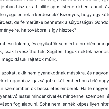
jobban hisztek a ti állítólagos Istenetekben, annál t
a lényege ennek a kérdésnek? Bizonyos, hogy egyikőt
rdést, de felmerült-e bennetek a súlyossága? Gondo
ényeire, ha továbbra is így hisztek?
embesültök ma, és egyikőtök sem ért a problémameg
k, csak ti veszíthettek. Segíteni fogok nektek azonosí
 megoldásuk rajtatok múlik.
 azokat, akik nem gyanakodnak másokra, és nagyon
ek elfogadni az igazságot; e két embertípus felé n
Én szememben ők becsületes emberek. Ha te nagyon 
gyanakvó leszel mindenkivel és mindennel szemben, 
váson fog alapulni. Soha nem lennék képes ilyen hitet