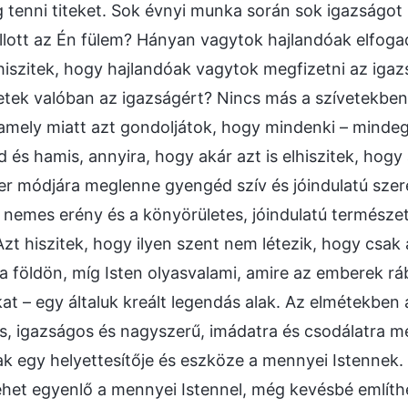
tenni titeket. Sok évnyi munka során sok igazságot 
allott az Én fülem? Hányan vagytok hajlandóak elfoga
iszitek, hogy hajlandóak vagytok megfizetni az igazs
tek valóban az igazságért? Nincs más a szívetekben
amely miatt azt gondoljátok, hogy mindenki – mindeg
 és hamis, annyira, hogy akár azt is elhiszitek, hogy
r módjára meglenne gyengéd szív és jóindulatú szeret
y nemes erény és a könyörületes, jóindulatú természe
Azt hiszitek, hogy ilyen szent nem létezik, hogy csak
a földön, míg Isten olyasvalami, amire az emberek ráb
kat – egy általuk kreált legendás alak. Az elmétekben
, igazságos és nagyszerű, imádatra és csodálatra mél
k egy helyettesítője és eszköze a mennyei Istennek.
ehet egyenlő a mennyei Istennel, még kevésbé említh