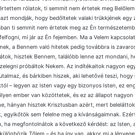
rtettem rólatok, ti semmit nem értetek meg Belőle
azt mondják, hogy bedőltetek valaki trükkjének egy 
ójában ti semmit nem értetek meg az Én természetem
elfogni, mi jár az Én fejemben. Ma a Velem kapcsolat
nek, a Bennem való hitetek pedig továbbra is zavaros 
tok, hisztek Bennem, találóbb lenne azt mondani, 
zelegni próbáltok Nekem. Az indítékaitok nagyon egy
utalmaz, és bárkiben hiszek, aki lehetővé teszi, hog
tól – legyen az Isten vagy egy bizonyos Isten, ez en
ilyen ember van közöttetek, és ez az állapot nagyon 
ne, hányan hisztek Krisztusban azért, mert belelátto
ok, egyikőtök sem felelne meg a kívánságaimnak. Ezé
, ha megfontolnátok a következő kérdést: az Isten,
különbözik Tőlem – és ha így van, akkor mi a lényege