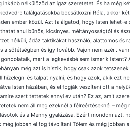
 inkább nélkülözöd az igaz szeretetet. És ha még két
kedvedre találgatásokba bocsátkozni Róla, akkor két
den ember közül. Azt találgatod, hogy Isten lehet-e 
hatatlanul bűnös, kicsinyes, méltányosságtól és ész
zet nélküli, ádáz taktikákat használó, alattomos és r
és a sötétségben és így tovább. Vajon nem azért van
gondolataik, mert a legkevésbé sem ismerik Istent? A
éhányan még azt is hiszik, hogy csak azok tetszenek
l hízelegni és talpat nyalni, és hogy azok, akik ezt 
átva Isten házában, és el fogják veszíteni ott a helyü
 amire szert tettetek ennyi év után? Ez az, amit szere
etetek nem áll meg ezeknél a félreértéseknél – még 
mlásotok és a Menny gyalázása. Ezért mondom azt, hog
ak még jobban el fog távolítani Tőlem és még jobban 