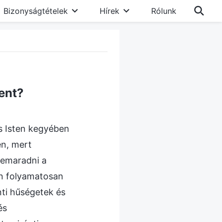
Bizonyságtételek
Hírek
Rólunk
ent?
s Isten kegyében
en, mert
lemaradni a
an folyamatosan
nti hűségetek és
és