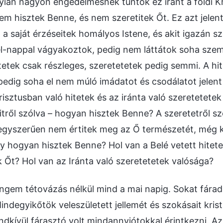
ian nagyon engedelmesnek tűntök ez iránt a földi Kri
 hisztek Benne, és nem szeretitek Őt. Ez azt jelent
 a saját érzéseitek homályos Istene, és akit igazán sz
jjel-nappal vágyakoztok, pedig nem láttátok soha szem
itetek csak részleges, szeretetetek pedig semmi. A hit
t pedig soha el nem múló imádatot és csodálatot jelen
risztusban való hitetek és az iránta való szeretetet
hitről szólva – hogyan hisztek Benne? A szeretetről 
 egyszerűen nem értitek meg az Ő természetét, még 
gy hogyan hisztek Benne? Hol van a Belé vetett hitet
 Őt? Hol van az Iránta való szeretetetek valósága?
gem tétovázás nélkül mind a mai napig. Sokat fárado
indegyikőtök veleszületett jellemét és szokásait krist
dkívül fárasztó volt mindannyiótokkal érintkezni. Az