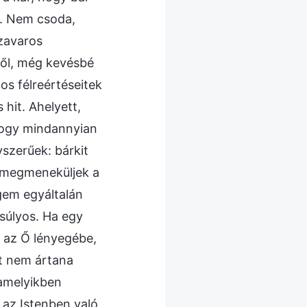
m. Nem csoda,
zavaros
ből, még kevésbé
os félreértéseitek
hit. Ahelyett,
hogy mindannyian
szerűek: bárkit
y megmeneküljek a
gem egyáltalán
súlyos. Ha egy
k az Ő lényegébe,
rt nem ártana
 amelyikben
 az Istenben való