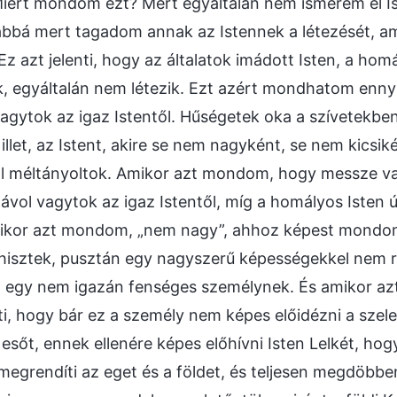
iért mondom ezt? Mert egyáltalán nem ismerem el Ist
bbá mert tagadom annak az Istennek a létezését, ame
z azt jelenti, hogy az általatok imádott Isten, a homá
, egyáltalán nem létezik. Ezt azért mondhatom enny
agytok az igaz Istentől. Hűségetek oka a szívetekbe
llet, az Istent, akire se nem nagyként, se nem kicsik
l méltányoltok. Amikor azt mondom, hogy messze vag
ávol vagytok az igaz Istentől, míg a homályos Isten ú
ikor azt mondom, „nem nagy”, ahhoz képest mondom
 hisztek, pusztán egy nagyszerű képességekkel nem 
, egy nem igazán fenséges személynek. És amikor 
enti, hogy bár ez a személy nem képes előidézni a szele
 esőt, ennek ellenére képes előhívni Isten Lelkét, ho
egrendíti az eget és a földet, és teljesen megdöbbe