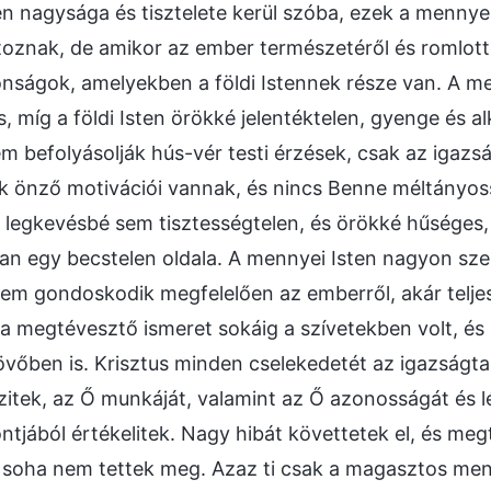
en nagysága és tisztelete kerül szóba, ezek a mennyei
oznak, de amikor az ember természetéről és romlott
onságok, amelyekben a földi Istennek része van. A m
 míg a földi Isten örökké jelentéktelen, gyenge és al
m befolyásolják hús-vér testi érzések, csak az igazs
ak önző motivációi vannak, és nincs Benne méltányos
 legkevésbé sem tisztességtelen, és örökké hűséges, 
an egy becstelen oldala. A mennyei Isten nagyon sze
 nem gondoskodik megfelelően az emberről, akár teljes
 a megtévesztő ismeret sokáig a szívetekben volt, és
vőben is. Krisztus minden cselekedetét az igazságt
itek, az Ő munkáját, valamint az Ő azonosságát és l
jából értékelitek. Nagy hibát követtetek el, és megt
k soha nem tettek meg. Azaz ti csak a magasztos men