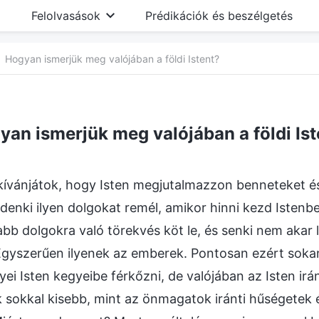
Felolvasások
Prédikációk és beszélgetés
Hogyan ismerjük meg valójában a földi Istent?
yan ismerjük meg valójában a földi Ist
kívánjátok, hogy Isten megjutalmazzon benneteket é
ndenki ilyen dolgokat remél, amikor hinni kezd Istenb
b dolgokra való törekvés köt le, és senki nem akar 
Egyszerűen ilyenek az emberek. Pontosan ezért sok
ei Isten kegyeibe férkőzni, de valójában az Isten irá
 sokkal kisebb, mint az önmagatok iránti hűségetek 