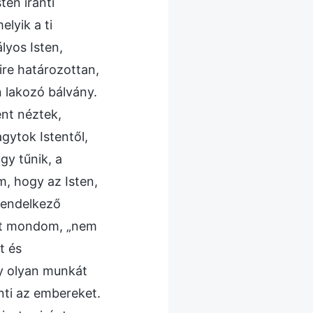
en iránti
lyik a ti
lyos Isten,
ire határozottan,
n lakozó bálvány.
ént néztek,
ytok Istentől,
gy tűnik, a
, hogy az Isten,
rendelkező
azt mondom, „nem
t és
gy olyan munkát
nti az embereket.