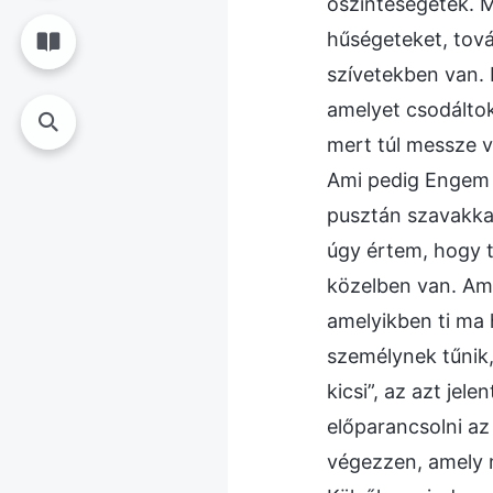
őszinteségetek. M
hűségeteket, tová
szívetekben van. E
amelyet csodáltok
mert túl messze v
Ami pedig Engem i
pusztán szavakka
úgy értem, hogy t
közelben van. Am
amelyikben ti ma
személynek tűnik
kicsi”, az azt jel
előparancsolni az
végezzen, amely m