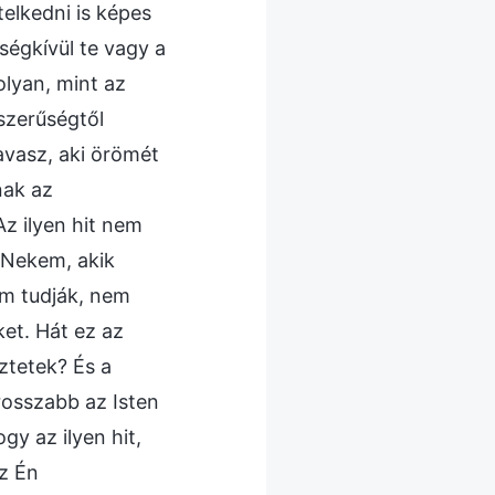
elkedni is képes
ségkívül te vagy a
olyan, mint az
szerűségtől
avasz, aki örömét
nak az
z ilyen hit nem
 Nekem, akik
nem tudják, nem
ket. Hát ez az
ztetek? És a
rosszabb az Isten
y az ilyen hit,
az Én