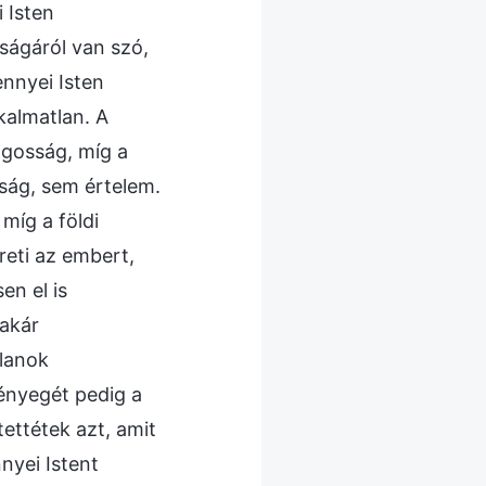
 Isten
ságáról van szó,
ennyei Isten
kalmatlan. A
ágosság, míg a
ság, sem értelem.
míg a földi
reti az embert,
en el is
 akár
alanok
ényegét pedig a
ettétek azt, amit
nyei Istent