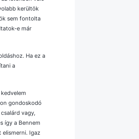
ávolabb kerültök
ök sem fontolta
ltatok-e már
oldáshoz. Ha ez a
tani a
 kedvelem
agyon gondoskodó
csalárd vagy,
és így a Bennem
 elismerni. Igaz