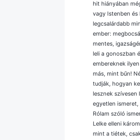
hit hiányában még
vagy Istenben és 
legcsalárdabb min
ember: megbocsát
mentes, igazságér
leli a gonoszban 
embereknek ilyen 
más, mint bűn! N
tudják, hogyan kel
lesznek szívesen l
egyetlen ismeret,
Rólam szóló ismer
Lelke elleni káro
mint a tiétek, cs