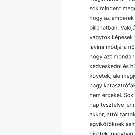
sok mindent megé
hogy az emberek 
pillanatban. Val
vagytok képesek f
lavina módjára nő
hogy azt mondaná
kedveskedni és hí
követek, aki megj
nagy katasztrófák
nem érdekel. Sok 
nap tesztelve len
akkor, attól tart
egyikőtöknek sem
hisztek, nagyban 