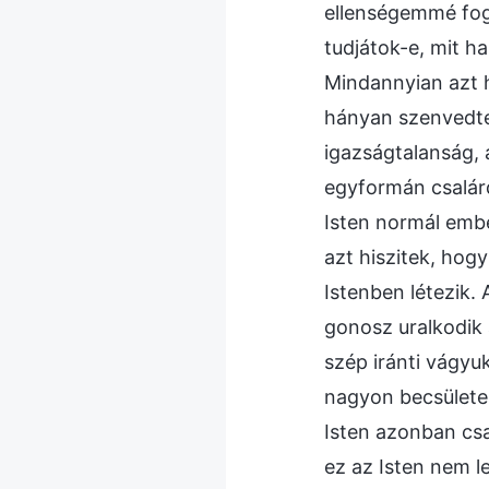
ellenségemmé fog 
tudjátok-e, mit h
Mindannyian azt h
hányan szenvedte
igazságtalanság, 
egyformán csalárd
Isten normál embe
azt hiszitek, hog
Istenben létezik. 
gonosz uralkodik 
szép iránti vágyu
nagyon becsületes
Isten azonban csa
ez az Isten nem l