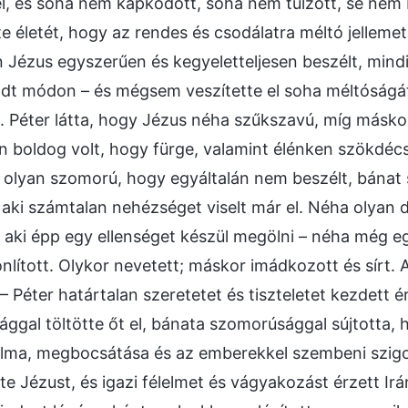
 el, és soha nem kapkodott, soha nem túlzott, se nem 
e életét, hogy az rendes és csodálatra méltó jellemet 
 Jézus egyszerűen és kegyeletteljesen beszélt, mindi
dt módon – és mégsem veszítette el soha méltóságá
 Péter látta, hogy Jézus néha szűkszavú, míg máskor
n boldog volt, hogy fürge, valamint élénken szökdé
olyan szomorú, hogy egyáltalán nem beszélt, bánat s
 aki számtalan nehézséget viselt már el. Néha olyan d
 aki épp egy ellenséget készül megölni – néha még e
onlított. Olykor nevetett; máskor imádkozott és sírt.
– Péter határtalan szeretetet és tiszteletet kezdett é
ggal töltötte őt el, bánata szomorúsággal sújtotta, h
alma, megbocsátása és az emberekkel szembeni szigor
e Jézust, és igazi félelmet és vágyakozást érzett Irá