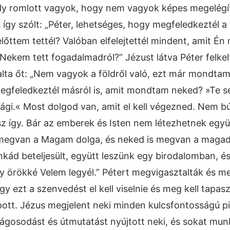
Oly romlott vagyok, hogy nem vagyok képes megelégít
s így szólt: „Péter, lehetséges, hogy megfeledkeztél 
lőttem tettél? Valóban elfelejtettél mindent, amit É
Nekem tett fogadalmadról?” Jézust látva Péter felkel
alta őt: „Nem vagyok a földről való, ezt már mondta
megfeledkeztél másról is, amit mondtam neked? »Te s
lági.« Most dolgod van, amit el kell végezned. Nem b
 így. Bár az emberek és Isten nem létezhetnek egy
megvan a Magam dolga, és neked is megvan a magad 
kád beteljesült, együtt leszünk egy birodalomban, és
y örökké Velem legyél.” Pétert megvigasztalták és m
y ezt a szenvedést el kell viselnie és meg kell tapaszt
pott. Jézus megjelent neki minden kulcsfontosságú pi
ágosodást és útmutatást nyújtott neki, és sokat munk