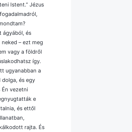
eni Istent.” Jézus
a fogadalmadról,
n mondtam?
t ágyából, és
m neked – ezt meg
em vagy a földről
úslakodhatsz így.
ütt ugyanabban a
dolga, és egy
 Én vezetni
egnyugtatták e
alnia, és ettől
llanatban,
álkodott rajta. És