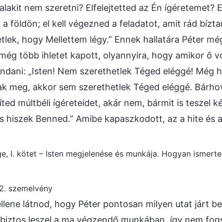
alakit nem szeretni? Elfelejtetted az Én ígéretemet? E
 földön; el kell végezned a feladatot, amit rád bíz
tlek, hogy Mellettem légy.” Ennek hallatára Péter mé
 még több ihletet kapott, olyannyira, hogy amikor ő vo
ndani: „Isten! Nem szerethetlek Téged eléggé! Még ha
ak meg, akkor sem szerethetlek Téged eléggé. Bárho
síted múltbéli ígéreteidet, akár nem, bármit is teszel 
s hiszek Benned.” Amibe kapaszkodott, az a hite és a
ge, I. kötet – Isten megjelenése és munkája. Hogyan ismert
2. szemelvény
llene látnod, hogy Péter pontosan milyen utat járt be
r biztos leszel a ma végzendő munkában, így nem fo