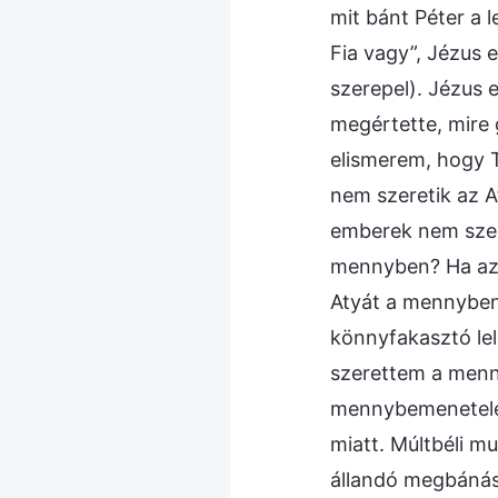
mit bánt Péter a 
Fia vagy”, Jézus 
szerepel). Jézus 
megértette, mire 
elismerem, hogy T
nem szeretik az A
emberek nem szere
mennyben? Ha az e
Atyát a mennyben.”
könnyfakasztó lel
szerettem a menn
mennybemenetele 
miatt. Múltbéli mu
állandó megbánáss