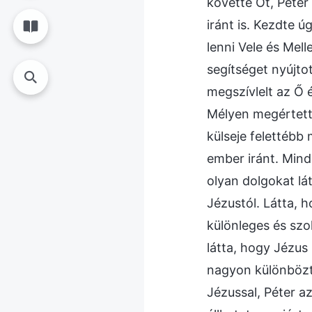
követte Őt, Péter
iránt is. Kezdte ú
lenni Vele és Mel
segítséget nyújto
megszívlelt az Ő é
Mélyen megértett
külseje felettébb 
ember iránt. Mind
olyan dolgokat lá
Jézustól. Látta, 
különleges és szo
látta, hogy Jézus
nagyon különbözte
Jézussal, Péter a