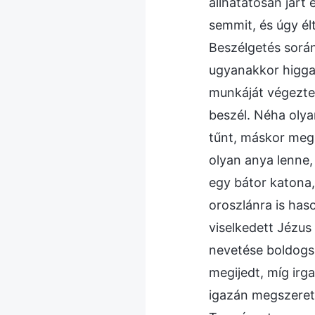
állhatatosan járt
semmit, és úgy élt
Beszélgetés során
ugyanakkor higga
munkáját végezte.
beszél. Néha olya
tűnt, máskor meg 
olyan anya lenne,
egy bátor katona,
oroszlánra is has
viselkedett Jézus 
nevetése boldogsá
megijedt, míg irg
igazán megszerett