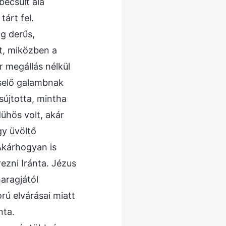
becsült alá
tárt fel.
g derűs,
t, miközben a
 megállás nélkül
cselő galambnak
újtotta, mintha
ühös volt, akár
gy üvöltő
 Akárhogyan is
rezni Iránta. Jézus
aragjától
ú elvárásai miatt
nta.