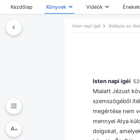
Kezdőlap
Könyvek
Videók
Énekek
Isten napi igéi
Belépés az élet
nyvben
Isten napi igéi
52
Mialatt Jézust kö
szemszögéből ítél
megértése nem vol
mennyei Atya küldö
dolgokat, amelyek