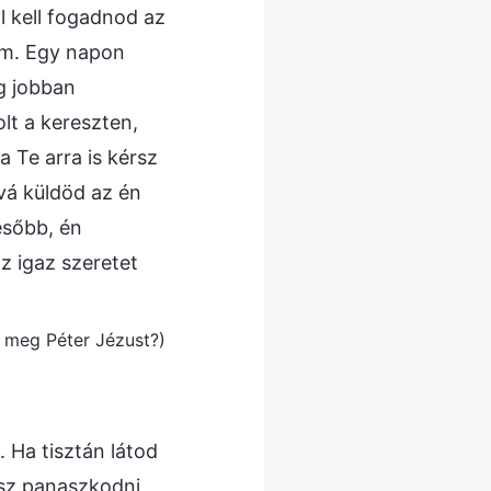
l kell fogadnod az
tam. Egy napon
g jobban
lt a kereszten,
 Te arra is kérsz
vá küldöd az én
később, én
z igaz szeretet
e meg Péter Jézust?)
. Ha tisztán látod
gsz panaszkodni,