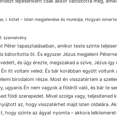
ndezt lépésenként csak akkor valósította meg, amik
ge, I. kötet – Isten megjelenése és munkája. Hogyan ismert
1. szemelvény
t Péter tapasztalásaiban, amikor teste szinte teljese
 is bátorította őt. És egyszer Jézus megjelent Pétern
edett, és úgy érezte, megszakad a szíve, Jézus így o
és Én itt voltam veled. És bár korábban együtt voltun
llemi birodalom része. Most én visszatértem a szell
gy, ugyanis Én nem vagyok a földről való, és bár te se
ened földi szerepedet. Mivel szolga vagy, teljesítened k
nyújtott az, hogy visszatérhet majd Isten oldalára. A
t, hogy szinte az ágyat nyomta – akkora lelkiismeret-