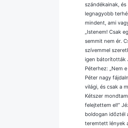
szándékainak, és 
legnagyobb terhév
mindent, ami vagy
„Istenem! Csak eg
semmit nem ér. C
szívemmel szeret
igen bátorították 
Péterhez: „Nem e 
Péter nagy fájdal
világi, és csak a
Kétszer mondtam 
felejtettem el!” 
boldogan időztél
teremtett lények 