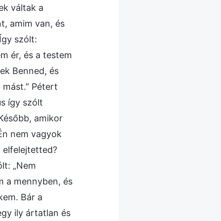
ek váltak a
t, amim van, és
gy szólt:
m ér, és a testem
zek Benned, és
 mást.” Pétert
s így szólt
” Később, amikor
? Én nem vagyok
elfelejtetted?
ólt: „Nem
lem a mennyben, és
kem. Bár a
y ily ártatlan és