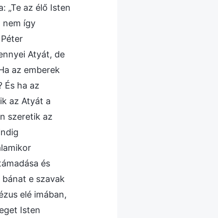
 „Te az élő Isten
n nem így
 Péter
ennyei Atyát, de
„Ha az emberek
? És ha az
ik az Atyát a
n szeretik az
indig
alamikor
ltámadása és
 bánat e szavak
Jézus elé imában,
eget Isten