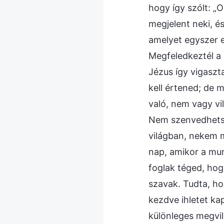
hogy így szólt: „
megjelent neki, é
amelyet egyszer e
Megfeledkeztél a 
Jézus így vigaszt
kell értened; de 
való, nem vagy vi
Nem szenvedhetsz
világban, nekem 
nap, amikor a mun
foglak téged, hog
szavak. Tudta, hog
kezdve ihletet ka
különleges megvil