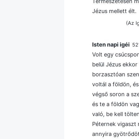
Természetesen mi
Jézus mellett élt.
(Az I
Isten napi igéi
52
Volt egy csúcspon
belül Jézus ekkor
borzasztóan szenv
voltál a földön, 
végső soron a sze
és te a földön va
való, be kell tölt
Péternek vigaszt 
annyira gyötrődöt