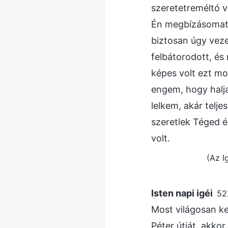
szeretetreméltó v
Én megbízásomat a
biztosan úgy veze
felbátorodott, és
képes volt ezt mo
engem, hogy halj
lelkem, akár telje
szeretlek Téged é
volt.
(Az I
Isten napi igéi
52
Most világosan ke
Péter útját, akko