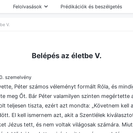
Felolvasások
Prédikációk és beszélgetés
be V.
Belépés az életbe V.
0. szemelvény
vette, Péter számos véleményt formált Róla, és mindig
te meg Őt. Bár Péter valamilyen szinten megértette 
t teljesen tiszta, ezért azt mondta: „Követnem kell az
tt. El kell ismernem azt, akit a Szentlélek kiválaszto
et Jézus tett, és nem voltak világosak számára. Miut