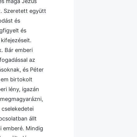
 és maga Jézus
t. Szeretett együtt
odást és
gfigyelt és
kifejezéseit.
. Bár emberi
elfogadással az
ásoknak, és Péter
nem birtokolt
ri lény, igazán
en megmagyarázni,
 cselekedetei
csolatban állt
pi emberé. Mindig