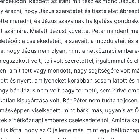
 érdeklődni kezdett az iránt mit tesz és mond Jézus,
gy érezni, hogy Jézus szeretetet és tiszteletet ébresz
lette maradni, és Jézus szavainak hallgatása gondosk
tt számára. Mialatt Jézust követte, Péter mindent me
letéből: a cselekedeteit, a szavait, a mozdulatait és a 
e, hogy Jézus nem olyan, mint a hétköznapi emberek
megszokott volt, teli volt szeretettel, irgalommal és 
en, amit tett vagy mondott, nagy segítségére volt m
tott és nyert, amilyeneket korábban sosem látott és 
hogy bár Jézus nem volt nagy termetű, sem kirívó embe
katlan kisugárzása volt. Bár Péter nem tudta teljes
 másképpen viselkedett, mint bárki más, ugyanis az Ő
k a hétköznapi emberek cselekedeteitől. Amióta kap
zt is látta, hogy az Ő jelleme más, mint egy hétközna