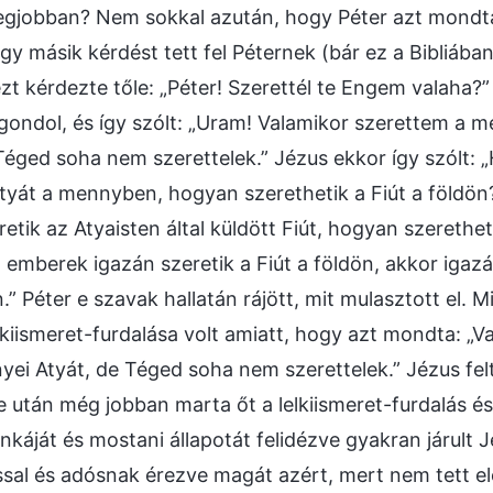
legjobban? Nem sokkal azután, hogy Péter azt mondta:
egy másik kérdést tett fel Péternek (bár ez a Bibliába
ezt kérdezte tőle: „Péter! Szerettél te Engem valaha?”
gondol, és így szólt: „Uram! Valamikor szerettem a m
éged soha nem szerettelek.” Jézus ekkor így szólt: 
tyát a mennyben, hogyan szerethetik a Fiút a földön
tik az Atyaisten által küldött Fiút, hogyan szerethet
mberek igazán szeretik a Fiút a földön, akkor igazá
 Péter e szavak hallatán rájött, mit mulasztott el. M
kiismeret-furdalása volt amiatt, hogy azt mondta: „V
yei Atyát, de Téged soha nem szerettelek.” Jézus fe
után még jobban marta őt a lelkiismeret-furdalás és
nkáját és mostani állapotát felidézve gyakran járult 
al és adósnak érezve magát azért, mert nem tett el