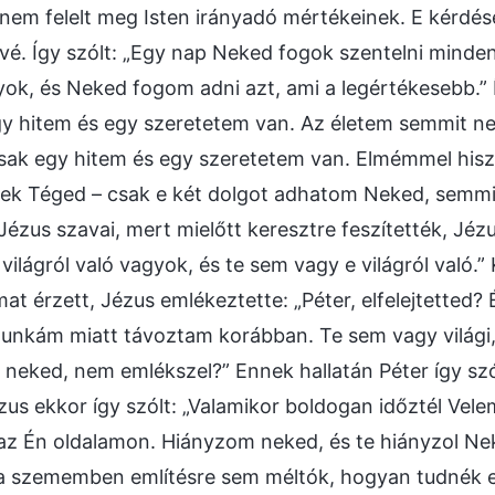
nem felelt meg Isten irányadó mértékeinek. E kérdés
é. Így szólt: „Egy nap Neked fogok szentelni minden
ok, és Neked fogom adni azt, ami a legértékesebb.” Í
y hitem és egy szeretetem van. Az életem semmit ne
sak egy hitem és egy szeretetem van. Elmémmel his
lek Téged – csak e két dolgot adhatom Neked, semmi
Jézus szavai, mert mielőtt keresztre feszítették, Jézu
világról való vagyok, és te sem vagy e világról való.
mat érzett, Jézus emlékeztette: „Péter, elfelejtetted
 munkám miatt távoztam korábban. Te sem vagy világi, 
neked, nem emlékszel?” Ennek hallatán Péter így sz
Jézus ekkor így szólt: „Valamikor boldogan időztél Ve
 az Én oldalamon. Hiányzom neked, és te hiányzol Ne
a szememben említésre sem méltók, hogyan tudnék eg