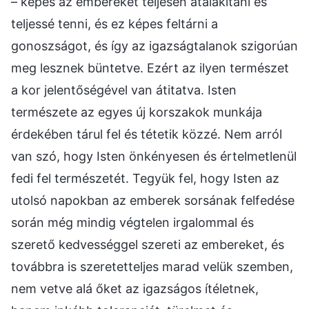
– képes az embereket teljesen átalakítani és
teljessé tenni, és ez képes feltárni a
gonoszságot, és így az igazságtalanok szigorúan
meg lesznek büntetve. Ezért az ilyen természet
a kor jelentőségével van átitatva. Isten
természete az egyes új korszakok munkája
érdekében tárul fel és tétetik közzé. Nem arról
van szó, hogy Isten önkényesen és értelmetlenül
fedi fel természetét. Tegyük fel, hogy Isten az
utolsó napokban az emberek sorsának felfedése
során még mindig végtelen irgalommal és
szerető kedvességgel szereti az embereket, és
továbbra is szeretetteljes marad velük szemben,
nem vetve alá őket az igazságos ítéletnek,