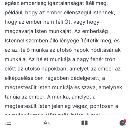
egész emberiség igaztalanságát ítéli meg,
például, hogy az ember ellenszegül Istennek,
hogy az ember nem féli Őt, vagy hogy
megzavarja Isten munkáját. Az emberiség
Istennel szemben álló lényege ítéltetik meg, és
ez az ítélő munka az utolsó napok hódításának
munkája. Az ítélet munkája a nagy fehér trón
előtt az utolsó napokban, amelyet az ember az
elképzeléseiben régebben dédelgetett, a
megtestesült Isten munkája és szava, amelynek
tanúja az ember. A munka, amelyet a
megtestesült Isten jelenleg végez, pontosan a
nagy fehér trón előtt zajló ítélet. A mai
megtestesült Isten az az Isten, aki az utolsó