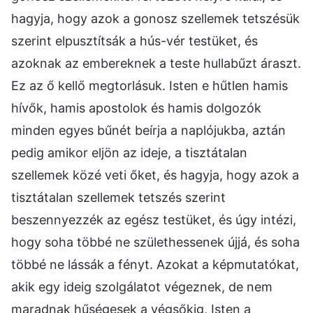
hagyja, hogy azok a gonosz szellemek tetszésük
szerint elpusztítsák a hús-vér testüket, és
azoknak az embereknek a teste hullabűzt áraszt.
Ez az ő kellő megtorlásuk. Isten e hűtlen hamis
hívők, hamis apostolok és hamis dolgozók
minden egyes bűnét beírja a naplójukba, aztán
pedig amikor eljön az ideje, a tisztátalan
szellemek közé veti őket, és hagyja, hogy azok a
tisztátalan szellemek tetszés szerint
beszennyezzék az egész testüket, és úgy intézi,
hogy soha többé ne születhessenek újjá, és soha
többé ne lássák a fényt. Azokat a képmutatókat,
akik egy ideig szolgálatot végeznek, de nem
maradnak hűségesek a végsőkig, Isten a