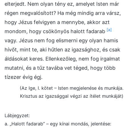
elterjedt. Nem olyan tény ez, amelyet Isten már
régen megvalósított? Ha még mindig arra vársz,
hogy Jézus felvigyen a mennybe, akkor azt
[a]
mondom, hogy csökönyös halott fadarab
vagy. Jézus nem fog elismerni egy olyan hamis
hívőt, mint te, aki hűtlen az igazsághoz, és csak
áldásokat keres. Ellenkezőleg, nem fog irgalmat
mutatni, és a tűz tavába vet téged, hogy több
tízezer évig égj.
(Az Ige, I. kötet – Isten megjelenése és munkája.
Krisztus az igazsággal végzi az ítélet munkáját)
Lábjegyzet:
a. „Halott fadarab” – egy kínai mondás, jelentése: