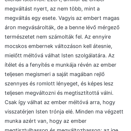
megváltást nyert, az nem több, mint a
megváltás egy esete. Vagyis az embert magas
áron megvásárolták, de a benne lévő mérgező
természetet nem számolták fel. Az ennyire
mocskos embernek változáson kell átesnie,
mielőtt méltóvá válhat Isten szolgálatára. Az
ítélet és a fenyítés e munkája révén az ember
teljesen megismeri a saját magában rejlő
szennyes és romlott lényeget, és képes lesz
teljesen megváltozni és megtisztítottá válni.
Csak így válhat az ember méltóvá arra, hogy
visszatérjen Isten trónja elé. Minden ma végzett
munka azért van, hogy az ember
megtisztulhasson és megváltozhasson; az ige