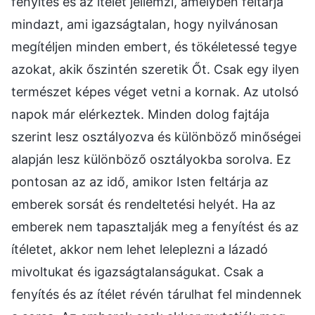
fenyítés és az ítélet jellemzi, amelyben feltárja
mindazt, ami igazságtalan, hogy nyilvánosan
megítéljen minden embert, és tökéletessé tegye
azokat, akik őszintén szeretik Őt. Csak egy ilyen
természet képes véget vetni a kornak. Az utolsó
napok már elérkeztek. Minden dolog fajtája
szerint lesz osztályozva és különböző minőségei
alapján lesz különböző osztályokba sorolva. Ez
pontosan az az idő, amikor Isten feltárja az
emberek sorsát és rendeltetési helyét. Ha az
emberek nem tapasztalják meg a fenyítést és az
ítéletet, akkor nem lehet leleplezni a lázadó
mivoltukat és igazságtalanságukat. Csak a
fenyítés és az ítélet révén tárulhat fel mindennek