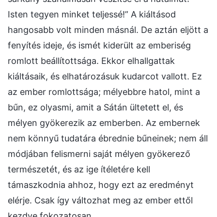
Isten tegyen minket teljessé!” A kiáltásod
hangosabb volt minden másnál. De aztán eljött a
fenyítés ideje, és ismét kiderült az emberiség
romlott beállítottsága. Ekkor elhallgattak
kiáltásaik, és elhatározásuk kudarcot vallott. Ez
az ember romlottsága; mélyebbre hatol, mint a
bűn, ez olyasmi, amit a Sátán ültetett el, és
mélyen gyökerezik az emberben. Az embernek
nem könnyű tudatára ébrednie bűneinek; nem áll
módjában felismerni saját mélyen gyökerező
természetét, és az ige ítéletére kell
támaszkodnia ahhoz, hogy ezt az eredményt
elérje. Csak így változhat meg az ember ettől
kezdve fokozatosan.