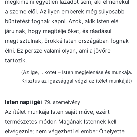
megkímélni egyetlen lázadót sem, aki elmenekül
a szeme elől. Az ilyen emberek még súlyosabb
büntetést fognak kapni. Azok, akik Isten elé
járulnak, hogy megítélje őket, és ráadásul
megtisztulnak, örökké Isten országában fognak
élni. Ez persze valami olyan, ami a jövőre
tartozik.
(Az Ige, I. kötet – Isten megjelenése és munkája.
Krisztus az igazsággal végzi az ítélet munkáját)
Isten napi igéi
79. szemelvény
Az ítélet munkája Isten saját műve, ezért
természetes módon Magának Istennek kell
elvégeznie; nem végezheti el ember Őhelyette.