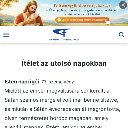
Ítélet az utolsó napokban
Ítélet az utolsó napokban
Isten napi igéi
77. szemelvény
Mielőtt az ember megváltására sor került, a
Sátán számos mérge el volt már benne ültetve,
és miután a Sátán évezredeken át megrontotta,
olyan természetet hordoz magában, amely
ellenáll Istennek. Ezért, amikor az ember