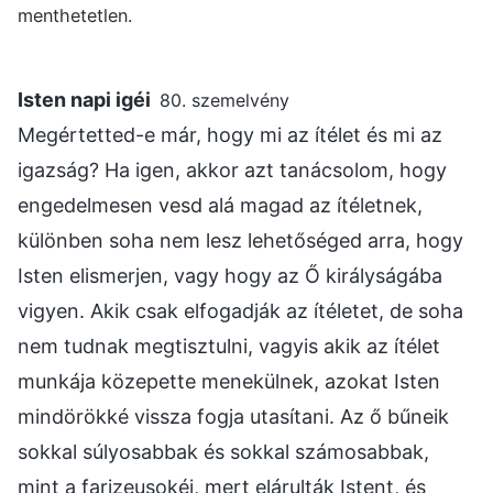
menthetetlen.
Isten napi igéi
80. szemelvény
Megértetted-e már, hogy mi az ítélet és mi az
igazság? Ha igen, akkor azt tanácsolom, hogy
engedelmesen vesd alá magad az ítéletnek,
különben soha nem lesz lehetőséged arra, hogy
Isten elismerjen, vagy hogy az Ő királyságába
vigyen. Akik csak elfogadják az ítéletet, de soha
nem tudnak megtisztulni, vagyis akik az ítélet
munkája közepette menekülnek, azokat Isten
mindörökké vissza fogja utasítani. Az ő bűneik
sokkal súlyosabbak és sokkal számosabbak,
mint a farizeusokéi, mert elárulták Istent, és