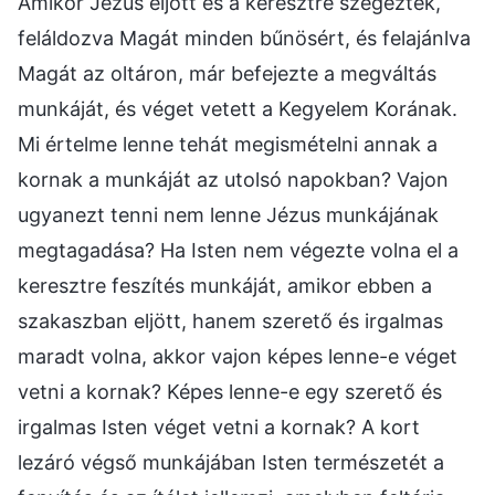
Amikor Jézus eljött és a keresztre szegezték,
feláldozva Magát minden bűnösért, és felajánlva
Magát az oltáron, már befejezte a megváltás
munkáját, és véget vetett a Kegyelem Korának.
Mi értelme lenne tehát megismételni annak a
kornak a munkáját az utolsó napokban? Vajon
ugyanezt tenni nem lenne Jézus munkájának
megtagadása? Ha Isten nem végezte volna el a
keresztre feszítés munkáját, amikor ebben a
szakaszban eljött, hanem szerető és irgalmas
maradt volna, akkor vajon képes lenne-e véget
vetni a kornak? Képes lenne-e egy szerető és
irgalmas Isten véget vetni a kornak? A kort
lezáró végső munkájában Isten természetét a