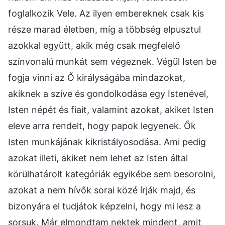
foglalkozik Vele. Az ilyen embereknek csak kis
része marad életben, míg a többség elpusztul
azokkal együtt, akik még csak megfelelő
színvonalú munkát sem végeznek. Végül Isten be
fogja vinni az Ő királyságába mindazokat,
akiknek a szíve és gondolkodása egy Istenével,
Isten népét és fiait, valamint azokat, akiket Isten
eleve arra rendelt, hogy papok legyenek. Ők
Isten munkájának kikristályosodása. Ami pedig
azokat illeti, akiket nem lehet az Isten által
körülhatárolt kategóriák egyikébe sem besorolni,
azokat a nem hívők sorai közé írják majd, és
bizonyára el tudjátok képzelni, hogy mi lesz a
sorsuk. Már elmondtam nektek mindent, amit