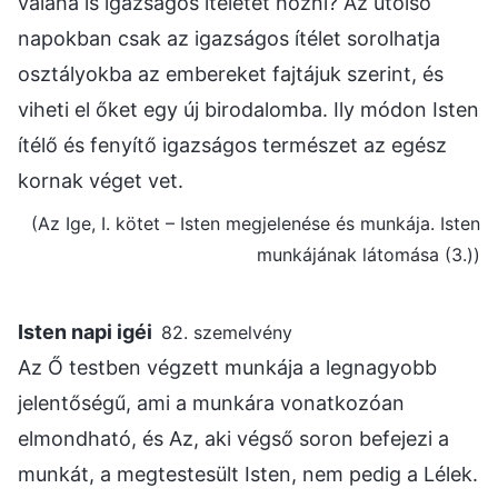
valaha is igazságos ítéletet hozni? Az utolsó
napokban csak az igazságos ítélet sorolhatja
osztályokba az embereket fajtájuk szerint, és
viheti el őket egy új birodalomba. Ily módon Isten
ítélő és fenyítő igazságos természet az egész
kornak véget vet.
(Az Ige, I. kötet – Isten megjelenése és munkája. Isten
munkájának látomása (3.))
Isten napi igéi
82. szemelvény
Az Ő testben végzett munkája a legnagyobb
jelentőségű, ami a munkára vonatkozóan
elmondható, és Az, aki végső soron befejezi a
munkát, a megtestesült Isten, nem pedig a Lélek.