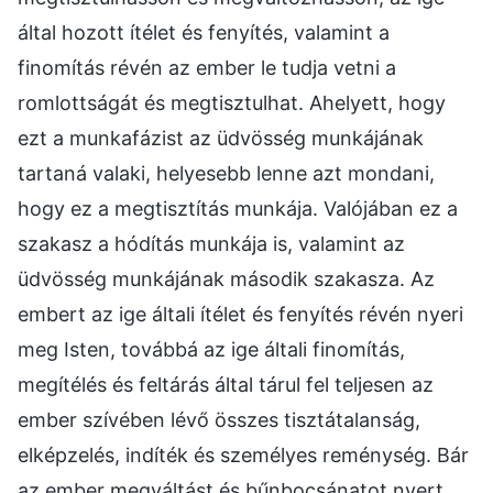
által hozott ítélet és fenyítés, valamint a
finomítás révén az ember le tudja vetni a
romlottságát és megtisztulhat. Ahelyett, hogy
ezt a munkafázist az üdvösség munkájának
tartaná valaki, helyesebb lenne azt mondani,
hogy ez a megtisztítás munkája. Valójában ez a
szakasz a hódítás munkája is, valamint az
üdvösség munkájának második szakasza. Az
embert az ige általi ítélet és fenyítés révén nyeri
meg Isten, továbbá az ige általi finomítás,
megítélés és feltárás által tárul fel teljesen az
ember szívében lévő összes tisztátalanság,
elképzelés, indíték és személyes reménység. Bár
az ember megváltást és bűnbocsánatot nyert,