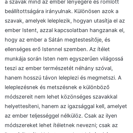
a szavak mind az ember lényegére és romlott
beállítottságára irányulnak. Különösen azok a
szavak, amelyek leleplezik, hogyan utasítja el az
ember Istent, azzal kapcsolatban hangzanak el,
hogy az ember a Sátán megtestesítője, és
ellenséges erő Istennel szemben. Az ítélet
munkája során Isten nem egyszerűen világossá
teszi az ember természetét néhány szóval,
hanem hosszú távon leleplezi és megmetszi. A
leleplezésnek és metszésnek e különböző
módszereit nem lehet közönséges szavakkal
helyettesíteni, hanem az igazsággal kell, amelyet
az ember teljességgel nélkülöz. Csak az ilyen
módszereket lehet ítéletnek nevezni; csak az