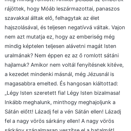
rájöttek, hogy Móáb leszármazottai, panaszos
szavakkal álltak elő, felhagytak az élet
hajszolásával, és teljesen negatívvá váltak. Vajon
nem azt mutatja ez, hogy az emberiség még
mindig képtelen teljesen alávetni magát Isten
uralmának? Nem éppen ez az ő romlott sátáni
hajlamuk? Amikor nem voltál fenyítésnek kitéve,
a kezedet mindenki másnál, még Jézusnál is
magasabbra emelted. És hangosan kiáltottad:
„Légy Isten szeretett fia! Légy Isten bizalmasa!
Inkább meghalunk, minthogy meghajoljunk a
Sátán előtt! Lázadj fel a vén Sátán ellen! Lázadj
fel a nagy vörös sárkány ellen! A nagy vörös
sárkány szánalmasan veszítse el a hatalmát!