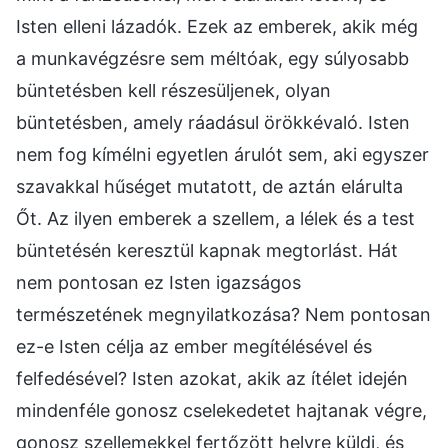
Isten elleni lázadók. Ezek az emberek, akik még
a munkavégzésre sem méltóak, egy súlyosabb
büntetésben kell részesüljenek, olyan
büntetésben, amely ráadásul örökkévaló. Isten
nem fog kímélni egyetlen árulót sem, aki egyszer
szavakkal hűséget mutatott, de aztán elárulta
Őt. Az ilyen emberek a szellem, a lélek és a test
büntetésén keresztül kapnak megtorlást. Hát
nem pontosan ez Isten igazságos
természetének megnyilatkozása? Nem pontosan
ez-e Isten célja az ember megítélésével és
felfedésével? Isten azokat, akik az ítélet idején
mindenféle gonosz cselekedetet hajtanak végre,
gonosz szellemekkel fertőzött helyre küldi, és