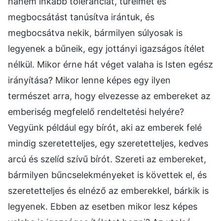
hanem inkább toleranciát, türelmet és
megbocsátást tanúsítva irántuk, és
megbocsátva nekik, bármilyen súlyosak is
legyenek a bűneik, egy jottányi igazságos ítélet
nélkül. Mikor érne hát véget valaha is Isten egész
irányítása? Mikor lenne képes egy ilyen
természet arra, hogy elvezesse az embereket az
emberiség megfelelő rendeltetési helyére?
Vegyünk például egy bírót, aki az emberek felé
mindig szeretetteljes, egy szeretetteljes, kedves
arcú és szelíd szívű bírót. Szereti az embereket,
bármilyen bűncselekményeket is követtek el, és
szeretetteljes és elnéző az emberekkel, bárkik is
legyenek. Ebben az esetben mikor lesz képes