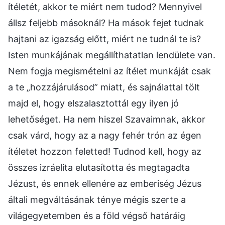
ítéletét, akkor te miért nem tudod? Mennyivel
állsz feljebb másoknál? Ha mások fejet tudnak
hajtani az igazság előtt, miért ne tudnál te is?
Isten munkájának megállíthatatlan lendülete van.
Nem fogja megismételni az ítélet munkáját csak
a te „hozzájárulásod” miatt, és sajnálattal tölt
majd el, hogy elszalasztottál egy ilyen jó
lehetőséget. Ha nem hiszel Szavaimnak, akkor
csak várd, hogy az a nagy fehér trón az égen
ítéletet hozzon feletted! Tudnod kell, hogy az
összes izráelita elutasította és megtagadta
Jézust, és ennek ellenére az emberiség Jézus
általi megváltásának ténye mégis szerte a
világegyetemben és a föld végső határáig