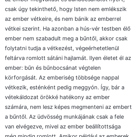
csak úgy tekinthető, hogy Isten nem emlékszik
az ember vétkeire, és nem bánik az emberrel
vétkei szerint. Ha azonban a hús-vér testben élő
ember nem szabadult meg a bűntől, akkor csak
folytatni tudja a vétkezést, végeérhetetlenül
feltárva romlott sátáni hajlamát. Ilyen életet él az
ember: bűn és bűnbocsánat végtelen
körforgását. Az emberiség többsége nappal
vétkezik, esténként pedig meggyón. Így, bár a
vétekáldozat örökké hatékony az ember
számára, nem lesz képes megmenteni az embert
a bűntől. Az üdvösség munkájának csak a fele
van elvégezve, mivel az ember beállítottsága
még mindig romlott. Amikor például az emberek