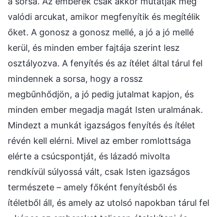
a sorsa. Az emberek csak akkor mutatják meg
valódi arcukat, amikor megfenyítik és megítélik
őket. A gonosz a gonosz mellé, a jó a jó mellé
kerül, és minden ember fajtája szerint lesz
osztályozva. A fenyítés és az ítélet által tárul fel
mindennek a sorsa, hogy a rossz
megbűnhődjön, a jó pedig jutalmat kapjon, és
minden ember megadja magát Isten uralmának.
Mindezt a munkát igazságos fenyítés és ítélet
révén kell elérni. Mivel az ember romlottsága
elérte a csúcspontját, és lázadó mivolta
rendkívül súlyossá vált, csak Isten igazságos
természete – amely főként fenyítésből és
ítéletből áll, és amely az utolsó napokban tárul fel