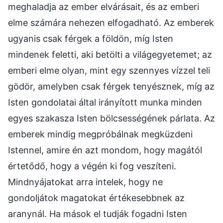
meghaladja az ember elvárásait, és az emberi
elme számára nehezen elfogadható. Az emberek
ugyanis csak férgek a földön, míg Isten
mindenek feletti, aki betölti a világegyetemet; az
emberi elme olyan, mint egy szennyes vízzel teli
gödör, amelyben csak férgek tenyésznek, míg az
Isten gondolatai által irányított munka minden
egyes szakasza Isten bölcsességének párlata. Az
emberek mindig megpróbálnak megküzdeni
Istennel, amire én azt mondom, hogy magától
értetődő, hogy a végén ki fog veszíteni.
Mindnyájatokat arra intelek, hogy ne
gondoljátok magatokat értékesebbnek az
aranynál. Ha mások el tudják fogadni Isten