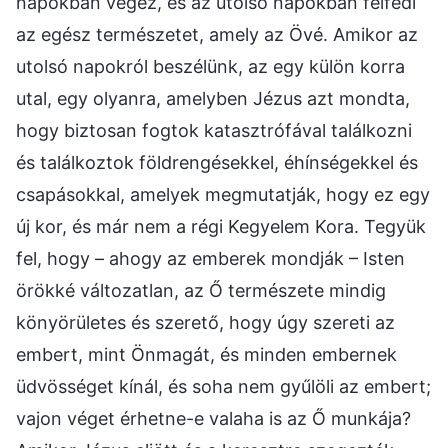
napokban végez, és az utolsó napokban felfedi
az egész természetet, amely az Övé. Amikor az
utolsó napokról beszélünk, az egy külön korra
utal, egy olyanra, amelyben Jézus azt mondta,
hogy biztosan fogtok katasztrófával találkozni
és találkoztok földrengésekkel, éhínségekkel és
csapásokkal, amelyek megmutatják, hogy ez egy
új kor, és már nem a régi Kegyelem Kora. Tegyük
fel, hogy – ahogy az emberek mondják – Isten
örökké változatlan, az Ő természete mindig
könyörületes és szerető, hogy úgy szereti az
embert, mint Önmagát, és minden embernek
üdvösséget kínál, és soha nem gyűlöli az embert;
vajon véget érhetne-e valaha is az Ő munkája?