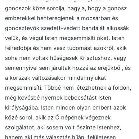
gonoszok közé sorolja, hagyja, hogy a gonosz
emberekkel henteregjenek a mocsárban és
gonosztevők szedett-vedett bandáját alkossák
velük, és végül Isten megsemmisíti őket. Isten
félredobja és nem vesz tudomást azokról, akik
soha nem voltak hűségesek Krisztushoz, vagy
semennyivel sem járultak hozzá az erejükből, és
a korszak változásakor mindannyiukat
megsemmisíti. Többé nem létezhetnek a földön,
még kevésbé nyernek bebocsátást Isten
királyságába. Isten minden olyan embert azok
közé sorol, akik az Ő népének végeznek
szolgálatot, aki sosem volt őszinte Istenhez,
hanem aki más választás híján, felületesen