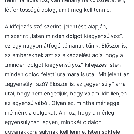
fennmaradáshoz, van néhány nélkülözhetetlen,
létfontosságú dolog, amit meg kell tennie.
A kifejezés szó szerinti jelentése alapján,
miszerint „Isten minden dolgot kiegyensúlyoz”,
ez egy nagyon átfogó témának tűnik. Először is,
az embereknek azt az elképzelést adja, hogy a
„minden dolgot kiegyensúlyoz” kifejezés Isten
minden dolog feletti uralmára is utal. Mit jelent az
„egyensúly” szó? Először is, az „egyensúly” arra
utal, hogy nem engedjük, hogy valami kibillenjen
az egyensúlyából. Olyan ez, mintha mérleggel
mérnénk a dolgokat. Ahhoz, hogy a mérleg
egyensúlyban legyen, mindkét oldalon
ugyanakkora súlynak kell lennie. Isten sokféle