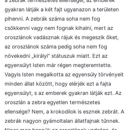
a zebrák természetes ellenségei, az emberek
gyakran látják a két fajt ugyanazon a területen
pihenni. A zebrák száma soha nem fog
csökkenni vagy nem fognak kihalni, mert az
oroszlánok vadásznak rájuk és megeszik őket,
az oroszlánok száma pedig soha nem fog
növekedni „királyi” státuszuk miatt. Ezt az
egyensúlyt Isten már régen megteremtette.
Vagyis Isten megalkotta az egyensúly törvényeit
minden állat között, hogy elérjék ezt a fajta
egyensúlyt, s az emberek gyakran látják ezt. Az
oroszlán a zebra egyetlen természetes
ellensége? Nem, a krokodilok is esznek zebrát. A
zebrák nagyon gyámoltalan állatfajnak tűnnek.