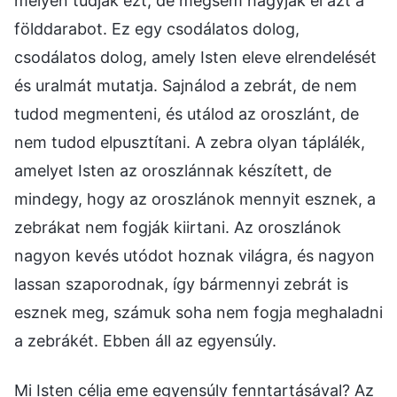
mélyén tudják ezt, de mégsem hagyják el azt a
földdarabot. Ez egy csodálatos dolog,
csodálatos dolog, amely Isten eleve elrendelését
és uralmát mutatja. Sajnálod a zebrát, de nem
tudod megmenteni, és utálod az oroszlánt, de
nem tudod elpusztítani. A zebra olyan táplálék,
amelyet Isten az oroszlánnak készített, de
mindegy, hogy az oroszlánok mennyit esznek, a
zebrákat nem fogják kiirtani. Az oroszlánok
nagyon kevés utódot hoznak világra, és nagyon
lassan szaporodnak, így bármennyi zebrát is
esznek meg, számuk soha nem fogja meghaladni
a zebrákét. Ebben áll az egyensúly.
Mi Isten célja eme egyensúly fenntartásával? Az