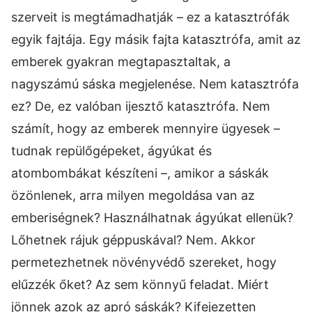
szerveit is megtámadhatják – ez a katasztrófák
egyik fajtája. Egy másik fajta katasztrófa, amit az
emberek gyakran megtapasztaltak, a
nagyszámú sáska megjelenése. Nem katasztrófa
ez? De, ez valóban ijesztő katasztrófa. Nem
számít, hogy az emberek mennyire ügyesek –
tudnak repülőgépeket, ágyúkat és
atombombákat készíteni –, amikor a sáskák
özönlenek, arra milyen megoldása van az
emberiségnek? Használhatnak ágyúkat ellenük?
Lőhetnek rájuk géppuskával? Nem. Akkor
permetezhetnek növényvédő szereket, hogy
elűzzék őket? Az sem könnyű feladat. Miért
jönnek azok az apró sáskák? Kifejezetten