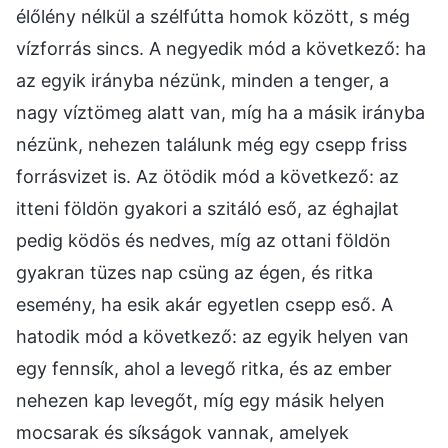
élőlény nélkül a szélfútta homok között, s még
vízforrás sincs. A negyedik mód a következő: ha
az egyik irányba nézünk, minden a tenger, a
nagy víztömeg alatt van, míg ha a másik irányba
nézünk, nehezen találunk még egy csepp friss
forrásvizet is. Az ötödik mód a következő: az
itteni földön gyakori a szitáló eső, az éghajlat
pedig ködös és nedves, míg az ottani földön
gyakran tüzes nap csüng az égen, és ritka
esemény, ha esik akár egyetlen csepp eső. A
hatodik mód a következő: az egyik helyen van
egy fennsík, ahol a levegő ritka, és az ember
nehezen kap levegőt, míg egy másik helyen
mocsarak és síkságok vannak, amelyek