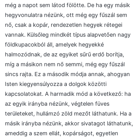
még a napot sem látod fölötte. De ha egy másik
hegyvonulatra nézünk, ott még egy fűszál sem
nő, csak a kopár, rendezetlen hegyek rétegei
vannak. Külsőleg mindkét típus alapvetően nagy
földkupacokból áll, amelyek hegyekké
halmozódnak, de az egyiket sűrű erdő borítja,
míg a másikon nem nő semmi, még egy fűszál
sincs rajta. Ez a második módja annak, ahogyan
Isten kiegyensúlyozza a dolgok közötti
kapcsolatokat. A harmadik mód a következő: ha
az egyik irányba nézünk, végtelen füves
területeket, hullámzó zöld mezőt láthatunk. Ha a
másik irányba nézünk, akkor sivatagot láthatunk,
ameddig a szem ellát, kopárságot, egyetlen