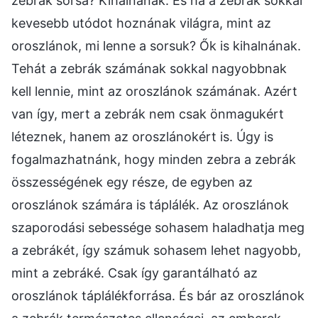
zebrák sorsa? Kihalnának. És ha a zebrák sokkal
kevesebb utódot hoznának világra, mint az
oroszlánok, mi lenne a sorsuk? Ők is kihalnának.
Tehát a zebrák számának sokkal nagyobbnak
kell lennie, mint az oroszlánok számának. Azért
van így, mert a zebrák nem csak önmagukért
léteznek, hanem az oroszlánokért is. Úgy is
fogalmazhatnánk, hogy minden zebra a zebrák
összességének egy része, de egyben az
oroszlánok számára is táplálék. Az oroszlánok
szaporodási sebessége sohasem haladhatja meg
a zebrákét, így számuk sohasem lehet nagyobb,
mint a zebráké. Csak így garantálható az
oroszlánok táplálékforrása. És bár az oroszlánok