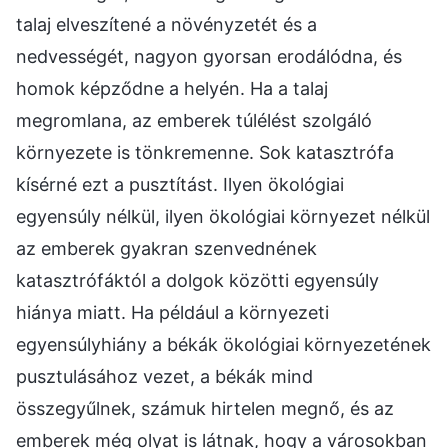
talaj elveszítené a növényzetét és a
nedvességét, nagyon gyorsan erodálódna, és
homok képződne a helyén. Ha a talaj
megromlana, az emberek túlélést szolgáló
környezete is tönkremenne. Sok katasztrófa
kísérné ezt a pusztítást. Ilyen ökológiai
egyensúly nélkül, ilyen ökológiai környezet nélkül
az emberek gyakran szenvednének
katasztrófáktól a dolgok közötti egyensúly
hiánya miatt. Ha például a környezeti
egyensúlyhiány a békák ökológiai környezetének
pusztulásához vezet, a békák mind
összegyűlnek, számuk hirtelen megnő, és az
emberek még olyat is látnak, hogy a városokban