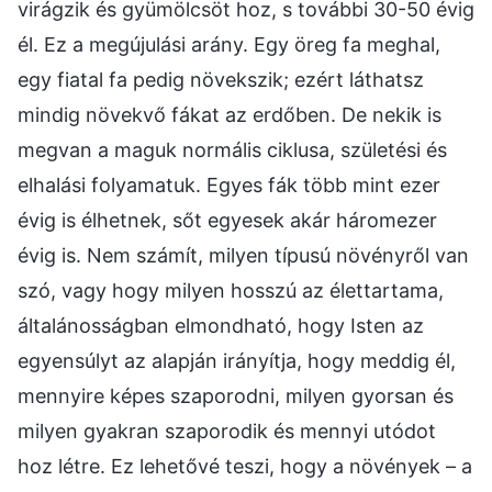
virágzik és gyümölcsöt hoz, s további 30-50 évig
él. Ez a megújulási arány. Egy öreg fa meghal,
egy fiatal fa pedig növekszik; ezért láthatsz
mindig növekvő fákat az erdőben. De nekik is
megvan a maguk normális ciklusa, születési és
elhalási folyamatuk. Egyes fák több mint ezer
évig is élhetnek, sőt egyesek akár háromezer
évig is. Nem számít, milyen típusú növényről van
szó, vagy hogy milyen hosszú az élettartama,
általánosságban elmondható, hogy Isten az
egyensúlyt az alapján irányítja, hogy meddig él,
mennyire képes szaporodni, milyen gyorsan és
milyen gyakran szaporodik és mennyi utódot
hoz létre. Ez lehetővé teszi, hogy a növények – a