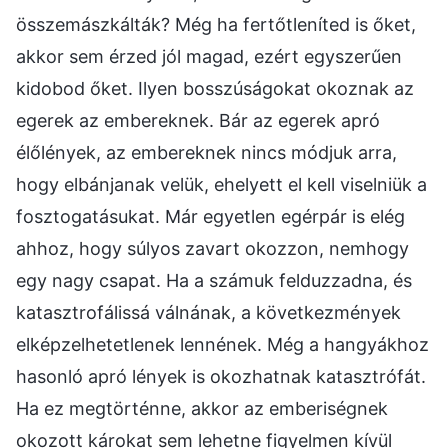
összemászkálták? Még ha fertőtleníted is őket,
akkor sem érzed jól magad, ezért egyszerűen
kidobod őket. Ilyen bosszúságokat okoznak az
egerek az embereknek. Bár az egerek apró
élőlények, az embereknek nincs módjuk arra,
hogy elbánjanak velük, ehelyett el kell viselniük a
fosztogatásukat. Már egyetlen egérpár is elég
ahhoz, hogy súlyos zavart okozzon, nemhogy
egy nagy csapat. Ha a számuk felduzzadna, és
katasztrofálissá válnának, a következmények
elképzelhetetlenek lennének. Még a hangyákhoz
hasonló apró lények is okozhatnak katasztrófát.
Ha ez megtörténne, akkor az emberiségnek
okozott károkat sem lehetne figyelmen kívül