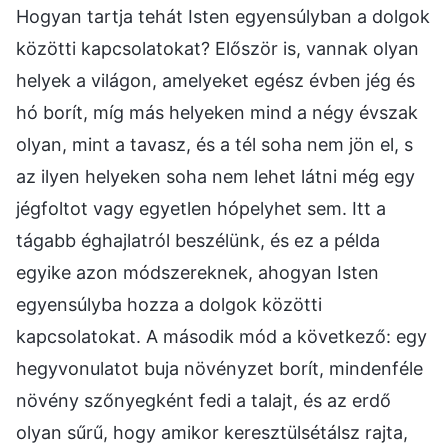
Hogyan tartja tehát Isten egyensúlyban a dolgok
közötti kapcsolatokat? Először is, vannak olyan
helyek a világon, amelyeket egész évben jég és
hó borít, míg más helyeken mind a négy évszak
olyan, mint a tavasz, és a tél soha nem jön el, s
az ilyen helyeken soha nem lehet látni még egy
jégfoltot vagy egyetlen hópelyhet sem. Itt a
tágabb éghajlatról beszélünk, és ez a példa
egyike azon módszereknek, ahogyan Isten
egyensúlyba hozza a dolgok közötti
kapcsolatokat. A második mód a következő: egy
hegyvonulatot buja növényzet borít, mindenféle
növény szőnyegként fedi a talajt, és az erdő
olyan sűrű, hogy amikor keresztülsétálsz rajta,