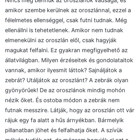
Nincs meg bennük az oroszlánok vadsága, és
amikor szembe kerülnek az oroszlánnal, ezzel a
félelmetes ellenséggel, csak futni tudnak. Még
ellenállni is tehetetlenek. Amikor nem tudnak
elmenekülni az oroszlán elől, csak hagyják
magukat felfalni. Ez gyakran megfigyelhető az
állatvilágban. Milyen érzéseitek és gondolataitok
vannak, amikor ilyesmit láttok? Sajnáljátok a
zebrát? Utáljátok az oroszlánt? A zebrák olyan
gyönyörűek! De az oroszlánok mindig mohón
nézik őket. És ostoba módon a zebrák nem
futnak messzire. Látják, hogy az oroszlán ott vár
rájuk egy fa alatt a hűs árnyékban. Bármelyik
pillanatban jöhet és felfalhatja őket. A szívük