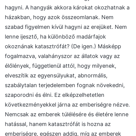
hagyni. A hangyák akkora károkat okozhatnak a
házakban, hogy azok összeomlanak. Nem
szabad figyelmen kívül hagyni az erejüket. Nem
lenne ijesztő, ha különböző madárfajok
okoznának katasztrófát? (De igen.) Másképp
fogalmazva, valahányszor az állatok vagy az
élőlények, függetlenül attól, hogy milyenek,
elveszítik az egyensúlyukat, abnormális,
szabálytalan terjedelemben fognak növekedni,
szaporodni és élni. Ez elképzelhetetlen
következményekkel járna az emberiségre nézve.
Nemcsak az emberek túlélésére és életére lenne
hatással, hanem katasztrófát is hozna az
emberiségre, egészen addig, míg az emberek