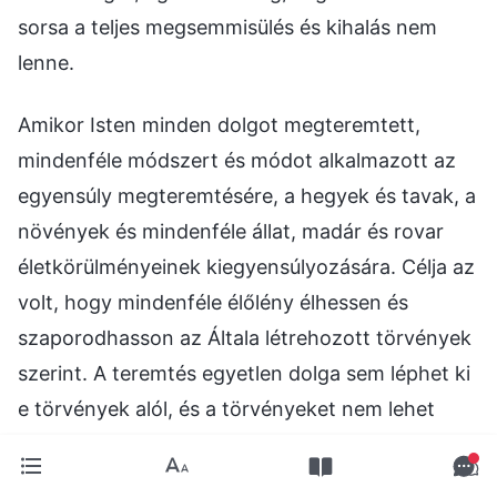
sorsa a teljes megsemmisülés és kihalás nem
lenne.
Amikor Isten minden dolgot megteremtett,
mindenféle módszert és módot alkalmazott az
egyensúly megteremtésére, a hegyek és tavak, a
növények és mindenféle állat, madár és rovar
életkörülményeinek kiegyensúlyozására. Célja az
volt, hogy mindenféle élőlény élhessen és
szaporodhasson az Általa létrehozott törvények
szerint. A teremtés egyetlen dolga sem léphet ki
e törvények alól, és a törvényeket nem lehet
áthágni. Csak egy ilyen alapvető környezetben
maradhat fenn és szaporodhat biztonságosan