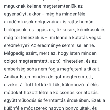
maguknak kellene megteremteniük az
egyensúlyt, akkor – még ha mindenféle
akadémikusok dolgoznának is rajta: humán
biológusok, csillagászok, fizikusok, kémikusok és
még történészek is –, mi lenne a kutatás végső
eredménye? Az eredménye semmi se lenne.
Mégpedig azért, mert az, hogy Isten minden
dolgot megteremtett, az túl hihetetlen, és az
emberiség soha nem fogja megfejteni a titkait.
Amikor Isten minden dolgot megteremtett,
elveket állított fel közöttük, különböző túlélési
módokat hozott létre a kölcsönös korlátozás,
együttműködés és fenntartás érdekében. Ezek a
különféle módszerek nagyon bonyolultak, és