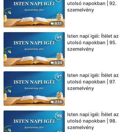
utolsó napokban | 92.
szemelvény
9:11
Isten napi igéi: Ítélet az
utolsó napokban | 95.
szemelvény
5:24
Isten napi igéi: Ítélet az
utolsó napokban | 97.
szemelvény
7:16
Isten napi igéi: Ítélet az
utolsó napokban | 98.
szemelvény