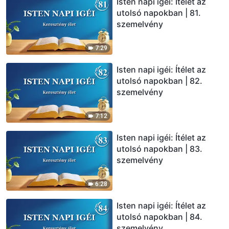
Isten napi igéi: Ítélet az
utolsó napokban | 81.
szemelvény
7:29
Isten napi igéi: Ítélet az
utolsó napokban | 82.
szemelvény
7:12
Isten napi igéi: Ítélet az
utolsó napokban | 83.
szemelvény
6:28
Isten napi igéi: Ítélet az
utolsó napokban | 84.
szemelvény