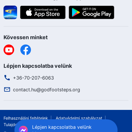
Kövessen minket
Lépjen kapcsolatba velünk
+36-70-207-6063
contact.hu@godfootsteps.org
Felhasználási feltételek
Adatvédelmi szabályzat
Tulajdonjog elismerése
Cookie szabályzat
Lépjen kapcsolatba velünk