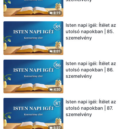
8:19
Isten napi igéi: Ítélet az
utolsó napokban | 85.
szemelvény
8:01
Isten napi igéi: Ítélet az
utolsó napokban | 86.
szemelvény
4:30
Isten napi igéi: Ítélet az
utolsó napokban | 87.
szemelvény
5:37