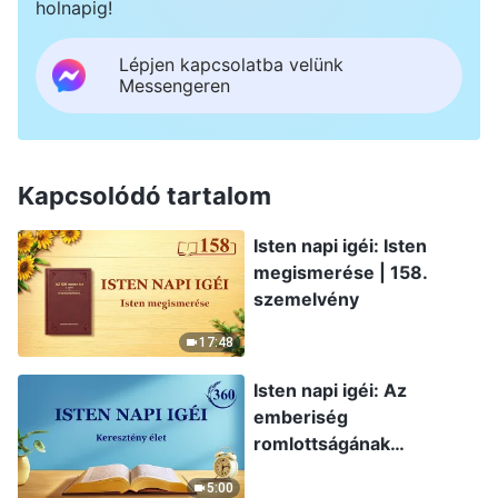
holnapig!
Lépjen kapcsolatba velünk
Messengeren
Kapcsolódó tartalom
Isten napi igéi: Isten
megismerése | 158.
szemelvény
17:48
Isten napi igéi: Az
emberiség
romlottságának
leleplezése | 360.
5:00
szemelvény