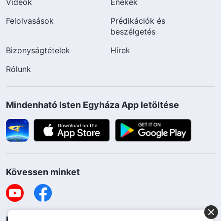
Videók
Énekek
Felolvasások
Prédikációk és
beszélgetés
Bizonyságtételek
Hírek
Rólunk
Mindenható Isten Egyháza App letöltése
Kövessen minket
Lépjen kapcsolatba velünk