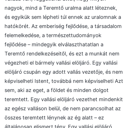
nagyok, mind a Teremtő uralma alatt léteznek,
és egyikük sem lépheti túl ennek az uralomnak a
hatókörét. Az emberiség fejlődése, a társadalom
felemelkedése, a természettudományok
fejlődése – mindegyik elválaszthatatlan a
Teremtő rendelkezéseitől, és ezt a munkát nem
végezheti el bármely vallási elöljáró. Egy vallási
elöljáró csupán egy adott vallás vezetője, és nem
képviselheti Istent, továbbá nem képviselheti Azt
sem, aki az eget, a földet és minden dolgot
teremtett. Egy vallási elöljáró vezethet mindenkit
az egész valláson belül, de nem parancsolhat az
összes teremtett lénynek az ég alatt – ez
általánosan elismert tény. Egy vallási elöljáró