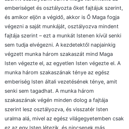
emberiséget és osztályozta őket fajtájuk szerint,
és amikor eljön a végidő, akkor is Ő Maga fogja
végezni a saját munkáját, osztályozva mindent
fajtája szerint – ezt a munkát Istenen kívül senki
sem tudja elvégezni. A kezdetektől napjainkig
végzett munka három szakaszát mind Maga
Isten végezte el, az egyetlen Isten végezte el. A
munka három szakaszának ténye az egész
emberiség Isten általi vezetésének ténye, amit
senki sem tagadhat. A munka három
szakaszának végén minden dolog a fajtája
szerint lesz osztályozva, és visszatér Isten
uralma alá, mivel az egész világegyetemben csak
ez az egy Isten létezik, és nincsenek más