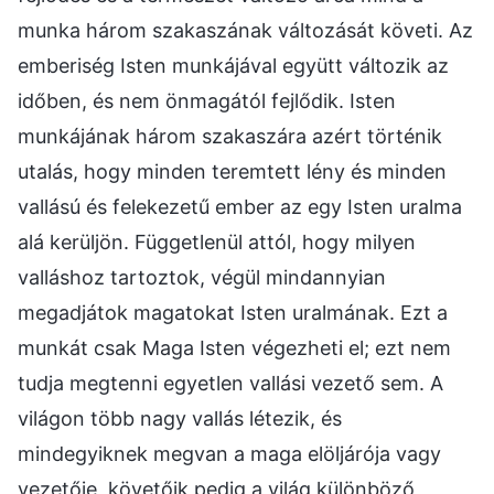
munka három szakaszának változását követi. Az
emberiség Isten munkájával együtt változik az
időben, és nem önmagától fejlődik. Isten
munkájának három szakaszára azért történik
utalás, hogy minden teremtett lény és minden
vallású és felekezetű ember az egy Isten uralma
alá kerüljön. Függetlenül attól, hogy milyen
valláshoz tartoztok, végül mindannyian
megadjátok magatokat Isten uralmának. Ezt a
munkát csak Maga Isten végezheti el; ezt nem
tudja megtenni egyetlen vallási vezető sem. A
világon több nagy vallás létezik, és
mindegyiknek megvan a maga elöljárója vagy
vezetője, követőik pedig a világ különböző