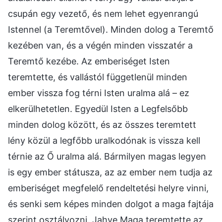
csupán egy vezető, és nem lehet egyenrangú
Istennel (a Teremtővel). Minden dolog a Teremtő
kezében van, és a végén minden visszatér a
Teremtő kezébe. Az emberiséget Isten
teremtette, és vallástól függetlenül minden
ember vissza fog térni Isten uralma alá – ez
elkerülhetetlen. Egyedül Isten a Legfelsőbb
minden dolog között, és az összes teremtett
lény közül a legfőbb uralkodónak is vissza kell
térnie az Ő uralma alá. Bármilyen magas legyen
is egy ember státusza, az az ember nem tudja az
emberiséget megfelelő rendeltetési helyre vinni,
és senki sem képes minden dolgot a maga fajtája
szerint osztályozni. Jahve Maga teremtette az