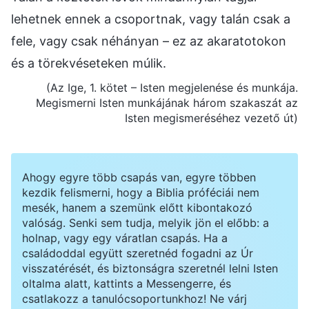
lehetnek ennek a csoportnak, vagy talán csak a
fele, vagy csak néhányan – ez az akaratotokon
és a törekvéseteken múlik.
(Az Ige, 1. kötet – Isten megjelenése és munkája.
Megismerni Isten munkájának három szakaszát az
Isten megismeréséhez vezető út)
Ahogy egyre több csapás van, egyre többen
kezdik felismerni, hogy a Biblia próféciái nem
mesék, hanem a szemünk előtt kibontakozó
valóság. Senki sem tudja, melyik jön el előbb: a
holnap, vagy egy váratlan csapás. Ha a
családoddal együtt szeretnéd fogadni az Úr
visszatérését, és biztonságra szeretnél lelni Isten
oltalma alatt, kattints a Messengerre, és
csatlakozz a tanulócsoportunkhoz! Ne várj