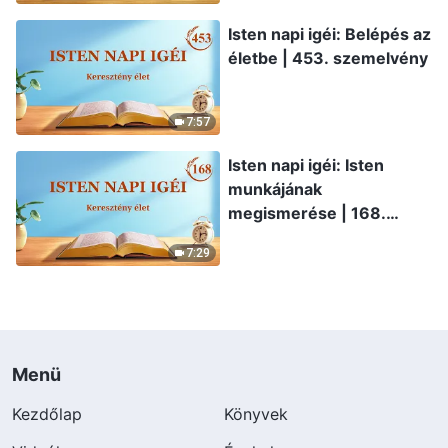
Isten napi igéi: Belépés az
életbe | 453. szemelvény
7:57
Isten napi igéi: Isten
munkájának
megismerése | 168.
szemelvény
7:29
Menü
Kezdőlap
Könyvek