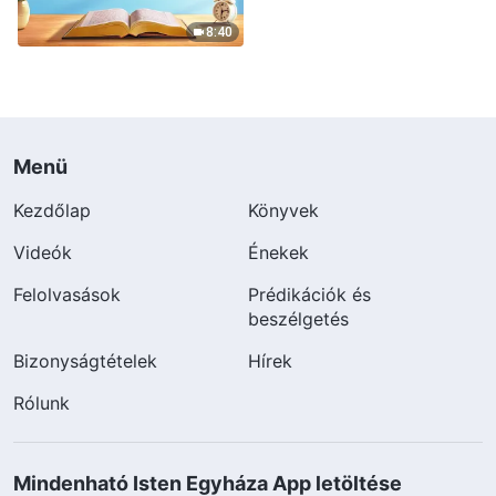
8:40
Menü
Kezdőlap
Könyvek
Videók
Énekek
Felolvasások
Prédikációk és
beszélgetés
Bizonyságtételek
Hírek
Rólunk
Mindenható Isten Egyháza App letöltése