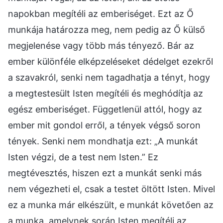
napokban megítéli az emberiséget. Ezt az Ő
munkája határozza meg, nem pedig az Ő külső
megjelenése vagy több más tényező. Bár az
ember különféle elképzeléseket dédelget ezekről
a szavakról, senki nem tagadhatja a tényt, hogy
a megtestesült Isten megítéli és meghódítja az
egész emberiséget. Függetlenül attól, hogy az
ember mit gondol erről, a tények végső soron
tények. Senki nem mondhatja ezt: „A munkát
Isten végzi, de a test nem Isten.” Ez
megtévesztés, hiszen ezt a munkát senki más
nem végezheti el, csak a testet öltött Isten. Mivel
ez a munka már elkészült, e munkát követően az
a munka, amelynek során Isten megítéli az