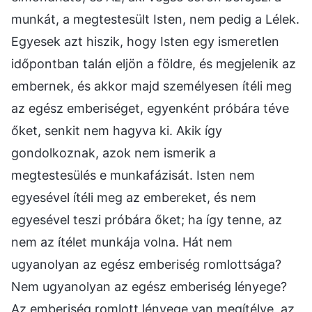
munkát, a megtestesült Isten, nem pedig a Lélek.
Egyesek azt hiszik, hogy Isten egy ismeretlen
időpontban talán eljön a földre, és megjelenik az
embernek, és akkor majd személyesen ítéli meg
az egész emberiséget, egyenként próbára téve
őket, senkit nem hagyva ki. Akik így
gondolkoznak, azok nem ismerik a
megtestesülés e munkafázisát. Isten nem
egyesével ítéli meg az embereket, és nem
egyesével teszi próbára őket; ha így tenne, az
nem az ítélet munkája volna. Hát nem
ugyanolyan az egész emberiség romlottsága?
Nem ugyanolyan az egész emberiség lényege?
Az emberiség romlott lényege van megítélve, az