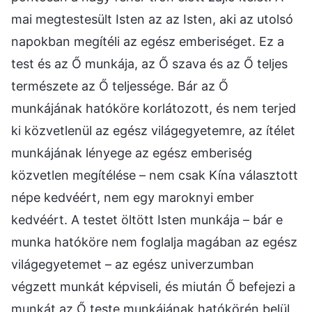
mai megtestesült Isten az az Isten, aki az utolsó
napokban megítéli az egész emberiséget. Ez a
test és az Ő munkája, az Ő szava és az Ő teljes
természete az Ő teljessége. Bár az Ő
munkájának hatóköre korlátozott, és nem terjed
ki közvetlenül az egész világegyetemre, az ítélet
munkájának lényege az egész emberiség
közvetlen megítélése – nem csak Kína választott
népe kedvéért, nem egy maroknyi ember
kedvéért. A testet öltött Isten munkája – bár e
munka hatóköre nem foglalja magában az egész
világegyetemet – az egész univerzumban
végzett munkát képviseli, és miután Ő befejezi a
munkát az Ő teste munkájának hatókörén belül,