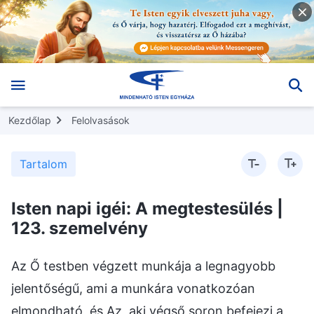
Kezdőlap
Felolvasások
Tartalom
Isten napi igéi: A megtestesülés |
123. szemelvény
Az Ő testben végzett munkája a legnagyobb
jelentőségű, ami a munkára vonatkozóan
elmondható, és Az, aki végső soron befejezi a