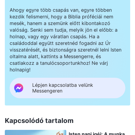
Ahogy egyre több csapás van, egyre többen
kezdik felismerni, hogy a Biblia próféciái nem
mesék, hanem a szemünk előtt kibontakozó
valóság. Senki sem tudja, melyik jön el előbb: a
holnap, vagy egy váratlan csapás. Ha a
családoddal együtt szeretnéd fogadni az Úr
visszatérését, és biztonságra szeretnél lelni Isten
oltalma alatt, kattints a Messengerre, és
csatlakozz a tanulócsoportunkhoz! Ne várj
holnapig!
Lépjen kapcsolatba velünk
Messengeren
Kapcsolódó tartalom
Isten napi igéi: A munka