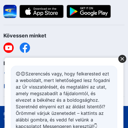
Kövessen minket
Lépjen kapcsolatba velünk
😊😊Szerencsés vagy, hogy felkerested ezt
+36-70-207-6063
a weboldalt, mert lehetőséged lesz fogadni
contact.hu@godfootsteps.org
az Úr visszatérését, és megtalálni az utat,
amely megszabadít a fájdalomtól, és
elvezet a békéhez és a boldogsághoz.
Szeretnéd elnyerni ezt az áldást Istentől?
Örömmel várjuk üzenetedet – kattints az
Felhasználási feltételek
Adatvédelmi szabályzat
alábbi gombra, és vedd fel velünk a
Tulajdonjog elismerése
Cookie szabályzat
kapcsolatot Messengeren keresztül!👇