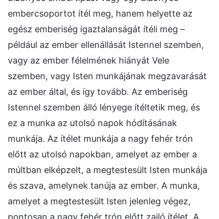
embercsoportot ítél meg, hanem helyette az
egész emberiség igaztalanságát ítéli meg –
például az ember ellenállását Istennel szemben,
vagy az ember félelmének hiányát Vele
szemben, vagy Isten munkájának megzavarását
az ember által, és így tovább. Az emberiség
Istennel szemben álló lényege ítéltetik meg, és
ez a munka az utolsó napok hódításának
munkája. Az ítélet munkája a nagy fehér trón
előtt az utolsó napokban, amelyet az ember a
múltban elképzelt, a megtestesült Isten munkája
és szava, amelynek tanúja az ember. A munka,
amelyet a megtestesült Isten jelenleg végez,
pontosan a nagy fehér trón előtt zajló ítélet. A