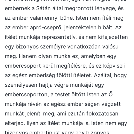
embernek a Sátán által megrontott lényege, és
az ember valamennyi bűne. Isten nem ítéli meg
az ember apró-cseprő, jelentéktelen hibáit. Az
ítélet munkája reprezentatív, és nem kifejezetten
egy bizonyos személyre vonatkozóan valósul
meg. Hanem olyan munka ez, amelyben egy
embercsoport kerül megítélésre, és ez képviseli
az egész emberiség fölötti ítéletet. Azáltal, hogy
személyesen hajtja végre munkáját egy
embercsoporton, a testet öltött Isten az Ő
munkája révén az egész emberiségen végzett
munkát jeleníti meg, ami ezután fokozatosan
elterjed. Ilyen az ítélet munkája is. Isten nem egy
bizonyos embertípust vagy egy bizonyos