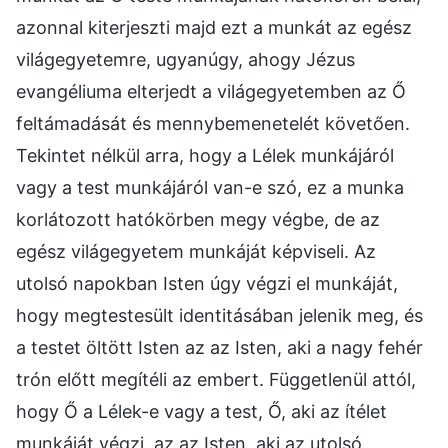
azonnal kiterjeszti majd ezt a munkát az egész
világegyetemre, ugyanúgy, ahogy Jézus
evangéliuma elterjedt a világegyetemben az Ő
feltámadását és mennybemenetelét követően.
Tekintet nélkül arra, hogy a Lélek munkájáról
vagy a test munkájáról van-e szó, ez a munka
korlátozott hatókörben megy végbe, de az
egész világegyetem munkáját képviseli. Az
utolsó napokban Isten úgy végzi el munkáját,
hogy megtestesült identitásában jelenik meg, és
a testet öltött Isten az az Isten, aki a nagy fehér
trón előtt megítéli az embert. Függetlenül attól,
hogy Ő a Lélek-e vagy a test, Ő, aki az ítélet
munkáját végzi, az az Isten, aki az utolsó