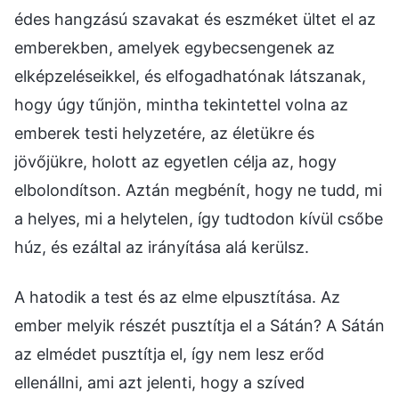
édes hangzású szavakat és eszméket ültet el az
emberekben, amelyek egybecsengenek az
elképzeléseikkel, és elfogadhatónak látszanak,
hogy úgy tűnjön, mintha tekintettel volna az
emberek testi helyzetére, az életükre és
jövőjükre, holott az egyetlen célja az, hogy
elbolondítson. Aztán megbénít, hogy ne tudd, mi
a helyes, mi a helytelen, így tudtodon kívül csőbe
húz, és ezáltal az irányítása alá kerülsz.
A hatodik a test és az elme elpusztítása. Az
ember melyik részét pusztítja el a Sátán? A Sátán
az elmédet pusztítja el, így nem lesz erőd
ellenállni, ami azt jelenti, hogy a szíved