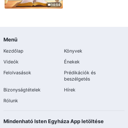
10:54
Menü
Kezdőlap
Könyvek
Videók
Énekek
Felolvasások
Prédikációk és
beszélgetés
Bizonyságtételek
Hírek
Rólunk
Mindenható Isten Egyháza App letöltése