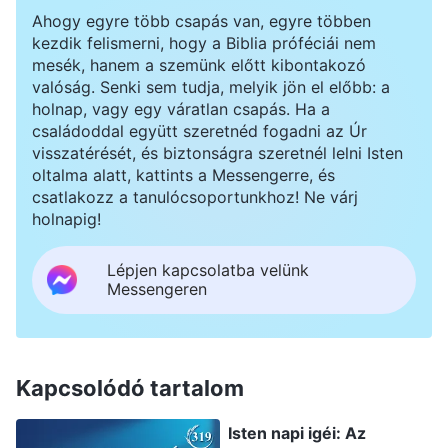
Ahogy egyre több csapás van, egyre többen
kezdik felismerni, hogy a Biblia próféciái nem
mesék, hanem a szemünk előtt kibontakozó
valóság. Senki sem tudja, melyik jön el előbb: a
holnap, vagy egy váratlan csapás. Ha a
családoddal együtt szeretnéd fogadni az Úr
visszatérését, és biztonságra szeretnél lelni Isten
oltalma alatt, kattints a Messengerre, és
csatlakozz a tanulócsoportunkhoz! Ne várj
holnapig!
Lépjen kapcsolatba velünk
Messengeren
Kapcsolódó tartalom
Isten napi igéi: Az