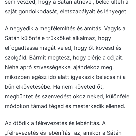
sem veszed, hogy a Sátán átnevel, beléd ülteti a
saját gondolkodását, életszabályait és lényegét.
A negyedik a megfélemlítés és ámítás. Vagyis a
Sátán különféle trükköket alkalmaz, hogy
elfogadtassa magát veled, hogy őt kövesd és
szolgáld. Bármit megtesz, hogy elérje a céljait.
Néha apró szívességekkel ajándékoz meg,
miközben egész idő alatt igyekszik belecsalni a
bűn elkövetésébe. Ha nem követed őt,
megbüntet és szenvedést okoz neked, különféle
módokon támad téged és mesterkedik ellened.
Az ötödik a félrevezetés és lebénítás. A
„félrevezetés és lebénítás” az, amikor a Sátán