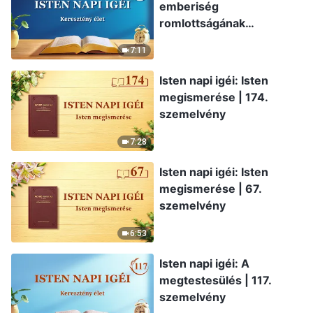
emberiség
romlottságának
leleplezése | 319.
7:11
szemelvény
Isten napi igéi: Isten
megismerése | 174.
szemelvény
7:28
Isten napi igéi: Isten
megismerése | 67.
szemelvény
6:53
Isten napi igéi: A
megtestesülés | 117.
szemelvény