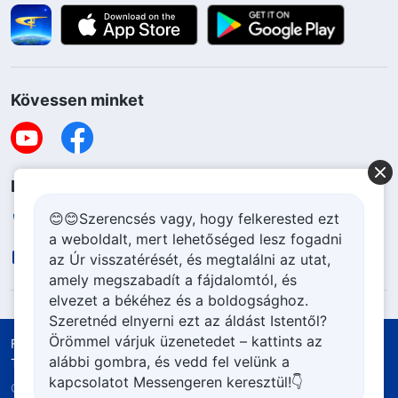
Kövessen minket
Lépjen kapcsolatba velünk
😊😊Szerencsés vagy, hogy felkerested ezt
+36-70-207-6063
a weboldalt, mert lehetőséged lesz fogadni
contact.hu@godfootsteps.org
az Úr visszatérését, és megtalálni az utat,
amely megszabadít a fájdalomtól, és
elvezet a békéhez és a boldogsághoz.
Szeretnéd elnyerni ezt az áldást Istentől?
Örömmel várjuk üzenetedet – kattints az
Felhasználási feltételek
Adatvédelmi szabályzat
alábbi gombra, és vedd fel velünk a
Tulajdonjog elismerése
Cookie szabályzat
kapcsolatot Messengeren keresztül!👇
Copyright © 2026
Mindenható Isten Egyháza.
Minden