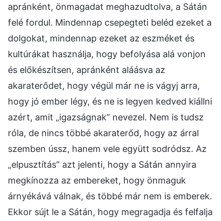
apránként, önmagadat meghazudtolva, a Sátán
felé fordul. Mindennap csepegteti beléd ezeket a
dolgokat, mindennap ezeket az eszméket és
kultúrákat használja, hogy befolyása alá vonjon
és előkészítsen, apránként aláásva az
akaraterődet, hogy végül már ne is vágyj arra,
hogy jó ember légy, és ne is legyen kedved kiállni
azért, amit „igazságnak” nevezel. Nem is tudsz
róla, de nincs többé akaraterőd, hogy az árral
szemben ússz, hanem vele együtt sodródsz. Az
„elpusztítás” azt jelenti, hogy a Sátán annyira
megkínozza az embereket, hogy önmaguk
árnyékává válnak, és többé már nem is emberek.
Ekkor sújt le a Sátán, hogy megragadja és felfalja