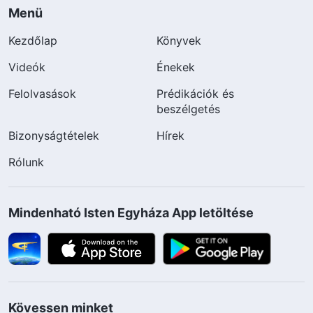
Menü
Kezdőlap
Könyvek
Videók
Énekek
Felolvasások
Prédikációk és
beszélgetés
Bizonyságtételek
Hírek
Rólunk
Mindenható Isten Egyháza App letöltése
Kövessen minket