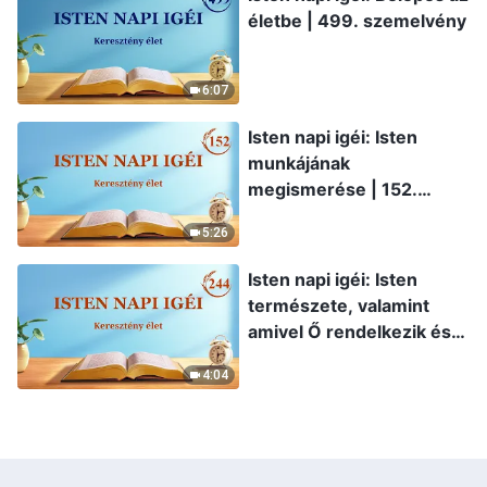
életbe | 499. szemelvény
6:07
Isten napi igéi: Isten
munkájának
megismerése | 152.
szemelvény
5:26
Isten napi igéi: Isten
természete, valamint
amivel Ő rendelkezik és
ami Ő | 244. szemelvény
4:04