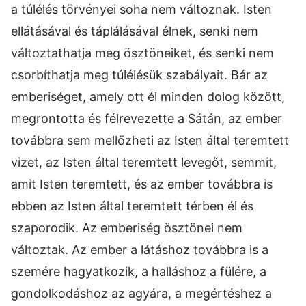
a túlélés törvényei soha nem változnak. Isten
ellátásával és táplálásával élnek, senki nem
változtathatja meg ösztöneiket, és senki nem
csorbíthatja meg túlélésük szabályait. Bár az
emberiséget, amely ott él minden dolog között,
megrontotta és félrevezette a Sátán, az ember
továbbra sem mellőzheti az Isten által teremtett
vizet, az Isten által teremtett levegőt, semmit,
amit Isten teremtett, és az ember továbbra is
ebben az Isten által teremtett térben él és
szaporodik. Az emberiség ösztönei nem
változtak. Az ember a látáshoz továbbra is a
szemére hagyatkozik, a halláshoz a fülére, a
gondolkodáshoz az agyára, a megértéshez a