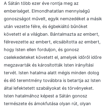
A Sátán több ezer éve rontja meg az
emberiséget. Elmondhatatlan mennyiségű
gonoszságot művelt, egyik nemzedéket a másik
után vezette félre, és égbekiáltó bűnöket
követett el a világban. Bántalmazta az embert,
félrevezette az embert, elcsábította az embert,
hogy Isten ellen forduljon, és gonosz
cselekedeteket követett el, amelyek időről időre
megzavarták és károsították Isten irányítási
tervét. Isten hatalma alatt mégis minden dolog
és élő teremtmény továbbra is betartja az Isten
által lefektetett szabályokat és törvényeket.
Isten hatalmához képest a Sátán gonosz
természete és ámokfutása olyan rút, olyan