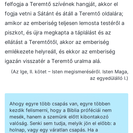
felfogja a Teremtő szívének hangját, akkor el
fogja vetni a Sátánt és átáll a Teremtő oldalára;
amikor az emberiség teljesen lemosta testéről a
piszkot, és újra megkapta a táplálást és az
ellátást a Teremtőtől, akkor az emberiség
emlékezete helyreáll, és ekkor az emberiség
igazán visszatér a Teremtő uralma alá.
(Az Ige, II. kötet – Isten megismeréséről. Isten Maga,
az egyedülálló I.)
Ahogy egyre több csapás van, egyre többen
kezdik felismerni, hogy a Biblia próféciái nem
mesék, hanem a szemünk előtt kibontakozó
valóság. Senki sem tudja, melyik jön el előbb: a
holnap, vagy egy váratlan csapás. Ha a