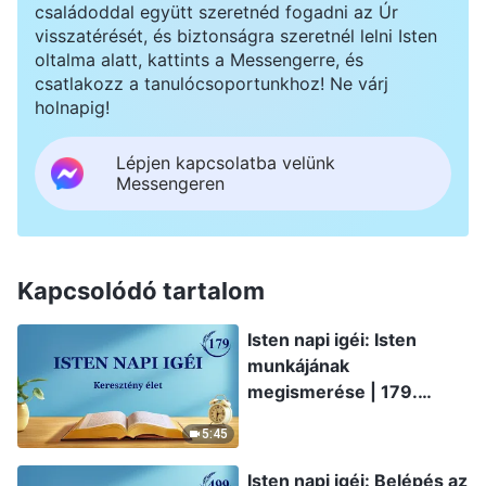
családoddal együtt szeretnéd fogadni az Úr
visszatérését, és biztonságra szeretnél lelni Isten
oltalma alatt, kattints a Messengerre, és
csatlakozz a tanulócsoportunkhoz! Ne várj
holnapig!
Lépjen kapcsolatba velünk
Messengeren
Kapcsolódó tartalom
Isten napi igéi: Isten
munkájának
megismerése | 179.
szemelvény
5:45
Isten napi igéi: Belépés az