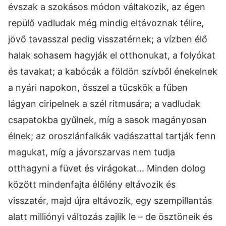
évszak a szokásos módon váltakozik, az égen
repülő vadludak még mindig eltávoznak télire,
jövő tavasszal pedig visszatérnek; a vízben élő
halak sohasem hagyják el otthonukat, a folyókat
és tavakat; a kabócák a földön szívből énekelnek
a nyári napokon, ősszel a tücskök a fűben
lágyan ciripelnek a szél ritmusára; a vadludak
csapatokba gyűlnek, míg a sasok magányosan
élnek; az oroszlánfalkák vadászattal tartják fenn
magukat, míg a jávorszarvas nem tudja
otthagyni a füvet és virágokat... Minden dolog
között mindenfajta élőlény eltávozik és
visszatér, majd újra eltávozik, egy szempillantás
alatt milliónyi változás zajlik le – de ösztöneik és