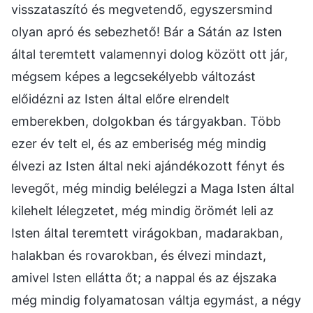
visszataszító és megvetendő, egyszersmind
olyan apró és sebezhető! Bár a Sátán az Isten
által teremtett valamennyi dolog között ott jár,
mégsem képes a legcsekélyebb változást
előidézni az Isten által előre elrendelt
emberekben, dolgokban és tárgyakban. Több
ezer év telt el, és az emberiség még mindig
élvezi az Isten által neki ajándékozott fényt és
levegőt, még mindig belélegzi a Maga Isten által
kilehelt lélegzetet, még mindig örömét leli az
Isten által teremtett virágokban, madarakban,
halakban és rovarokban, és élvezi mindazt,
amivel Isten ellátta őt; a nappal és az éjszaka
még mindig folyamatosan váltja egymást, a négy