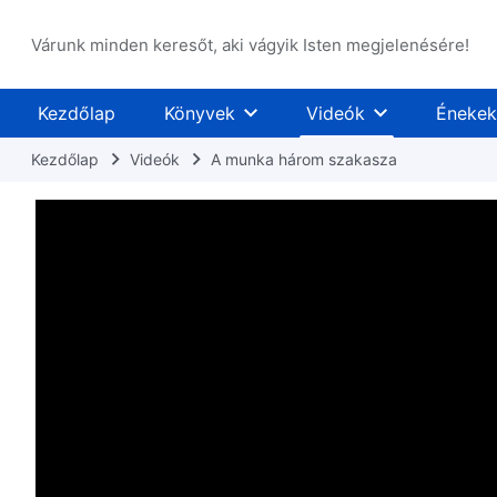
Várunk minden keresőt, aki vágyik Isten megjelenésére!
Kezdőlap
Könyvek
Videók
Énekek
Kezdőlap
Videók
A munka három szakasza