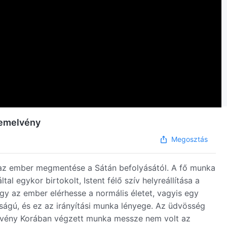
szemelvény
Megosztás
a az ember megmentése a Sátán befolyásától. A fő munka
al egykor birtokolt, Istent félő szív helyreállítása a
y az ember elérhesse a normális életet, vagyis egy
sságú, és ez az irányítási munka lényege. Az üdvösség
rvény Korában végzett munka messze nem volt az