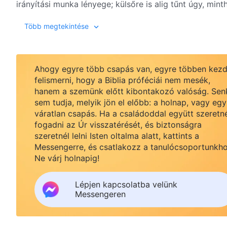
irányítási munka lényege; külsőre is alig tűnt úgy, mi
kezdete Isten munkájának, amely megmenti az embert 
(Az Ige, I. kötet – Isten megjelenése és munkája. A ro
Több megtekintése
végezte közvetlenül a Lélek, mert a törvény alatt az e
törvényt, és ennél több igazsággal nem rendelkezett 
foglalt magában az ember beállítottságában végbeme
megmentésének munkájával a Sátán hatalma alól. Isten
Ahogy egyre több csapás van, egyre többen kezd
fejezte be, amely nem érintette az ember romlott beál
felismerni, hogy a Biblia próféciái nem mesék,
hanem a szemünk előtt kibontakozó valóság. Sen
irányítás lényegéhez, és nem kötődött nagymértékbe
sem tudja, melyik jön el előbb: a holnap, vagy egy
tette szükségessé, hogy Isten testet öltsön, és szemé
váratlan csapás. Ha a családoddal együtt szeretn
kimondatlan és kifürkészhetetlen, az ember számára m
fogadni az Úr visszatérését, és biztonságra
nem alkalmas arra, hogy közvetlenül végezze az üdvös
szeretnél lelni Isten oltalma alatt, kattints a
biztosítson életet az ember számára. Az ember számár
Messengerre, és csatlakozz a tanulócsoportunkho
megközelítéssé alakul át, vagyis az ember számára az 
Ne várj holnapig!
személlyé váljon, és így végezze el munkáját. Ehhez a
átvegye a Lélek helyét, és Isten munkálkodásának ni
Lépjen kapcsolatba velünk
e három szakasza közül két szakaszt végez a test, és 
Messengeren
fázisa. A két megtestesülés kölcsönösen kiegészíti eg
megtestesülésének első szakasza fektette le az alapo