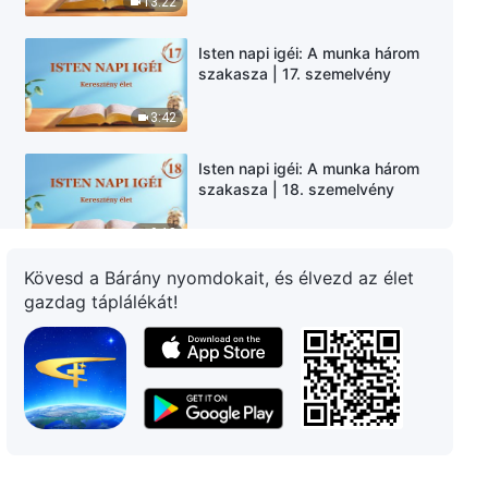
13:22
Isten napi igéi: A munka három
szakasza | 17. szemelvény
3:42
Isten napi igéi: A munka három
szakasza | 18. szemelvény
9:18
Kövesd a Bárány nyomdokait, és élvezd az élet
Isten napi igéi: A munka három
gazdag táplálékát!
szakasza | 19. szemelvény
4:23
Isten napi igéi: A munka három
szakasza | 20. szemelvény
5:25