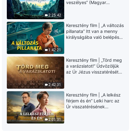
Isten napi igéi: A munka három
veszélyes” (Magyar
szakasza | 25. szemelvény
szinkron)
2:25:42
7:06
Keresztény film | „A változás
pillanata” Itt van a menny
Isten napi igéi: A munka három
királyságába való belépés
szakasza | 26. szemelvény
útja (Magyar szinkron)
1:42:21
7:55
Keresztény film | „Törd meg
a varázslatot!” Üdvözöljük
Isten napi igéi: A munka három
az Úr Jézus visszatérését
szakasza | 27. szemelvény
(Magyar szinkron)
11:05
2:42:31
Keresztény film | „A lelkész
Isten napi igéi: A munka három
férjem és én” Lelki harc az
szakasza | 29. szemelvény
Úr visszatérésének
üdvözlésekor (Magyar
9:47
szinkron)
2:01:31
Isten napi igéi: A munka három
szakasza | 30. szemelvény