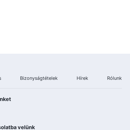
4:29
Isten napi igéi: A munka három
szakasza | 35. szemelvény
9:49
Isten napi igéi: A munka három
szakasza | 36. szemelvény
9:30
s
Bizonyságtételek
Hírek
Rólunk
Isten napi igéi: A munka három
szakasza | 37. szemelvény
8:44
nket
Isten napi igéi: A munka három
szakasza | 38. szemelvény
olatba velünk
12:04