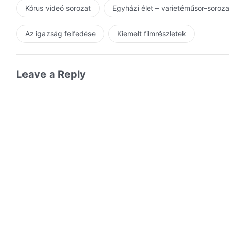
ez Isten konkrétabb és rendszerszerűbb lénye. Ezeke
Kórus videó sorozat
Egyházi élet – varietéműsor-soroz
tudja elképzelni, és nehezen tudja elhinni, sőt, még is
általános elv alapján történik, amely az ember számár
Az igazság felfedése
Kiemelt filmrészletek
összehasonlítva azonban az egyenlőtlenség egyszerűen 
lenyűgöző léptékű, ezek mögött számtalan apró, precí
elképzelhetetlen. Az Ő munkájának minden egyes sza
Leave a Reply
szakasz sok olyasmit is magában foglal, amit az emb
dolgok, amelyek az ember számára láthatatlanok. Tekin
megtestesült Isten munkájáról van-e szó, mindegyik m
munkálkodik megalapozatlanul, és nem végez jelentékt
az Ő céljaival teszi, és amikor Ő emberré lesz (vagyis 
munkálkodjon, azt még inkább az Ő célját szem előtt 
identitását? Mi másért válna Ő oly készségesen egy le