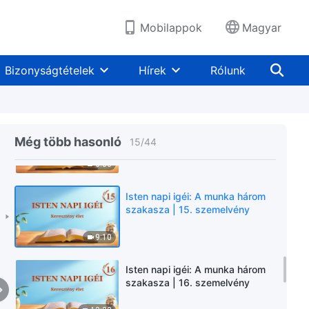
5:49
Mobilappok
Magyar
Isten napi igéi: A munka három
szakasza | 13. szemelvény
Bizonyságtételek
Hírek
Rólunk
8:03
Isten napi igéi: A munka három
szakasza | 14. szemelvény
Még több hasonló
15
/
44
6:06
Isten napi igéi: A munka három
szakasza | 15. szemelvény
9:10
Isten napi igéi: A munka három
szakasza | 16. szemelvény