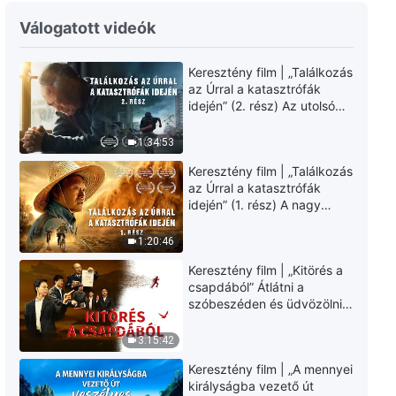
Isten napi igéi: A munka három
Válogatott videók
szakasza | 21. szemelvény
Keresztény film | „Találkozás
5:10
az Úrral a katasztrófák
idején” (2. rész) Az utolsó
Isten napi igéi: A munka három
napok csapásai
szakasza | 22. szemelvény
közelednek. Hogyan
1:34:53
juthatunk be Isten
5:39
Keresztény film | „Találkozás
országába? (Magyar
az Úrral a katasztrófák
szinkron)
idején” (1. rész) A nagy
Isten napi igéi: A munka három
katasztrófák mögötti
szakasza | 23. szemelvény
igazság sokkoló lesz!
1:20:46
(Magyar szinkron)
9:16
Keresztény film | „Kitörés a
csapdából” Átlátni a
Isten napi igéi: A munka három
szóbeszéden és üdvözölni
szakasza | 24. szemelvény
az Úr Jézust (Magyar
szinkron)
3:15:42
4:47
Keresztény film | „A mennyei
királyságba vezető út