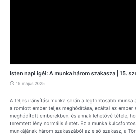
Isten napi igéi: A munka három szakasza | 15. 
19 május 2025
A teljes irányítási munka során a legfontosabb munk
a romlott ember teljes meghódítása, ezáltal az ember ált
meghódított emberekben, és annak lehetővé tétele, hog
teremtett lény normális életét. Ez a munka kulcsfonto
munkájának három szakaszából az első szakasz, a Tö