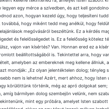
lként kellene tekintened rá, amelyet Isten szabott ki
y legyen egy mérce a szívedben, és azt kell gondolnod
dnod azon, hogyan kezeld úgy, hogy teljesíteni tud
, továbbá, hogy miként tedd meg anélkül, hogy feld
felajánlások megóvásáról beszéltünk. Ez a kérdés mag
égedet és felelősségedet is. Ez a felelősség kötelez
lsz, vajon van kísértés? Van. Honnan ered ez a kísér
omlott beállítottságából is. Tekintettel arra, hogy va
ételt, amelyben az embereknek meg kellene állniuk, am
azt mondják: „Ez olyan jelentéktelen dolog; tényleg s
sebb nem is lehetne! Azért, mert ahhoz, hogy Isten 
agy körülöttünk történik, még az apró dolgokat sem; a
, amíg bármilyen dolog szembejön velünk, nem szaba
 tekintenünk, mint egy próbára, amelyet Isten szabott