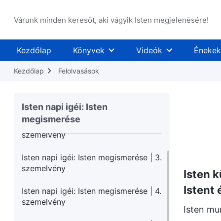
Várunk minden keresőt, aki vágyik Isten megjelenésére!
Kezdőlap
Könyvek
Videók
Énekek
Kezdőlap
Felolvasások
Isten napi igéi: Isten megismerése | 1.
szemelvény
Isten napi igéi: Isten
megismerése
Isten napi igéi: Isten megismerése | 2.
szemelvény
Isten napi igéi: Isten megismerése | 3.
szemelvény
Isten 
Istent 
Isten napi igéi: Isten megismerése | 4.
szemelvény
Isten mu