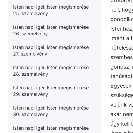
próbatéte
Isten napi igéi: Isten megismerése |
kell, hog
25. szemelvény
gondolko
Isten napi igéi: Isten megismerése |
Istenhez
26. szemelvény
imént a 
Isten napi igéi: Isten megismerése |
köteless
27. szemelvény
szembesü
gonosz, r
Isten napi igéi: Isten megismerése |
28. szemelvény
tanúságt
Egyesek 
Isten napi igéi: Isten megismerése |
29. szemelvény
szüksége
velünk v
Isten napi igéi: Isten megismerése |
akár nem
30. szemelvény
úgy kell
Isten napi igéi: Isten megismerése |