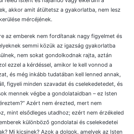
l féled Istent és hajlandó vagy elkerülni a
k, akkor amit átültetsz a gyakorlatba, nem lesz
lkerülése mércéjének.
re az emberek nem fordítanak nagy figyelmet és
elyeknek semmi közük az igazság gyakorlatba
sülnek, nem sokat gondolkodnak rajta, aztán
l ezzel a kérdéssel, amikor le kell vonnod a
sszat, és még inkább tudatában kell lenned annak,
 áll, figyeli minden szavadat és cselekedetedet, és
zások mennek végbe a gondolataidban – ez Isten
m éreztem?” Azért nem érezted, mert nem
oz, mint elsődleges utadhoz; ezért nem érzékeled
 emberek különböző gondolatai és cselekedetei
ak? Mi kicsinek? Azok a dolgok, amelyek az Isten