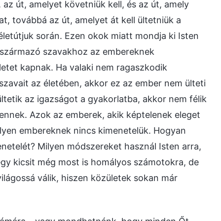
z út, amelyet követniük kell, és az út, amely
t, továbbá az út, amelyet át kell ültetniük a
letútjuk során. Ezen okok miatt mondja ki Isten
ől származó szavakhoz az embereknek
letet kapnak. Ha valaki nem ragaszkodik
 szavait az életében, akkor ez az ember nem ülteti
tetik az igazságot a gyakorlatba, akkor nem félik
stennek. Azok az emberek, akik képtelenek eleget
 ilyen embereknek nincs kimenetelük. Hogyan
etelét? Milyen módszereket használ Isten arra,
gy kicsit még most is homályos számotokra, de
lágossá válik, hiszen közületek sokan már