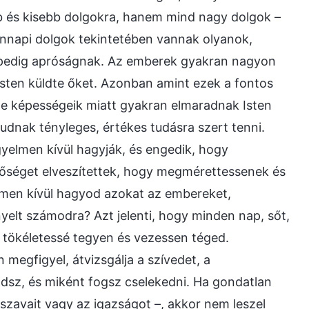
b és kisebb dolgokra, hanem mind nagy dolgok –
nnapi dolgok tekintetében vannak olyanok,
pedig apróságnak. Az emberek gyakran nagyon
 Isten küldte őket. Azonban amint ezek a fontos
ge képességeik miatt gyakran elmaradnak Isten
udnak tényleges, értékes tudásra szert tenni.
gyelmen kívül hagyják, és engedik, hogy
tőséget elveszítettek, hogy megmérettessenek és
yelmen kívül hagyod azokat az embereket,
yelt számodra? Azt jelenti, hogy minden nap, sőt,
 tökéletessé tegyen és vezessen téged.
megfigyel, átvizsgálja a szívedet, a
odsz, és miként fogsz cselekedni. Ha gondatlan
szavait vagy az igazságot –, akkor nem leszel