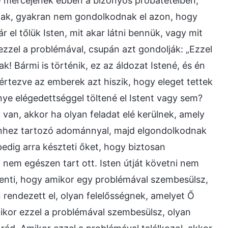
 Ő mércéjének ebben a bizonyos próbatételben,
nak, gyakran nem gondolkodnak el azon, hogy
 el tőlük Isten, mit akar látni bennük, vagy mit
zzel a problémával, csupán azt gondolják: „Ezzel
 Bármi is történik, ez az áldozat Istené, és én
értezve az emberek azt hiszik, hogy eleget tettek
ye elégedettséggel töltené el Istent vagy sem?
k van, akkor ha olyan feladat elé kerülnek, amely
tenhez tartozó adománnyal, majd elgondolkodnak
edig arra készteti őket, hogy biztosan
g nem egészen tart ott. Isten útját követni nem
jelenti, hogy amikor egy problémával szembesülsz,
 rendezett el, olyan felelősségnek, amelyet Ő
mikor ezzel a problémával szembesülsz, olyan