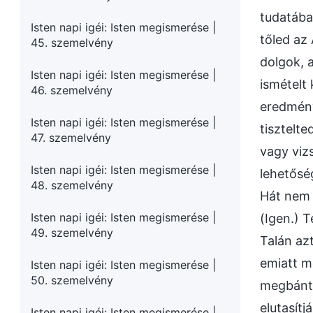
tudatában
Isten napi igéi: Isten megismerése |
tőled az
45. szemelvény
dolgok, 
Isten napi igéi: Isten megismerése |
ismételt
46. szemelvény
eredmény
Isten napi igéi: Isten megismerése |
tisztelt
47. szemelvény
vagy viz
Isten napi igéi: Isten megismerése |
lehetősé
48. szemelvény
Hát nem 
Isten napi igéi: Isten megismerése |
(Igen.) 
49. szemelvény
Talán az
emiatt m
Isten napi igéi: Isten megismerése |
50. szemelvény
megbántó
elutasítj
Isten napi igéi: Isten megismerése |