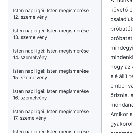
A munkáj
követő e
Isten napi igéi: Isten megismerése |
12. szemelvény
családjuk
próbatét
Isten napi igéi: Isten megismerése |
13. szemelvény
próbatét
mindegyi
Isten napi igéi: Isten megismerése |
mindenkiv
14. szemelvény
hogy az a
Isten napi igéi: Isten megismerése |
elé állí
15. szemelvény
ember vag
Isten napi igéi: Isten megismerése |
őriznie,
16. szemelvény
mondanád
Isten napi igéi: Isten megismerése |
Amikor s
17. szemelvény
gyakorol
Isten napi igéi: Isten megismerése |