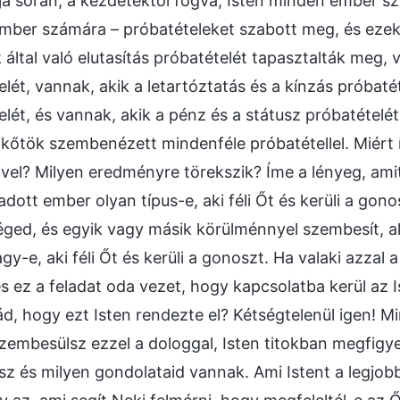
a során, a kezdetektől fogva, Isten minden ember 
mber számára – próbatételeket szabott meg, és ezek
 által való elutasítás próbatételét tapasztalták meg,
elét, vannak, akik a letartóztatás és a kínzás próbat
elét, és vannak, akik a pénz és a státusz próbatétel
kőtök szembenézett mindenféle próbatétellel. Miért í
el? Milyen eredményre törekszik? Íme a lényeg, amit k
dott ember olyan típus-e, aki féli Őt és kerüli a gono
t téged, és egyik vagy másik körülménnyel szembesít, 
y-e, aki féli Őt és kerüli a gonoszt. Ha valaki azzal a
 és ez a feladat oda vezet, hogy kapcsolatba kerül az
, hogy ezt Isten rendezte el? Kétségtelenül igen! Mind
zembesülsz ezzel a dologgal, Isten titokban megfigye
sz és milyen gondolataid vannak. Ami Istent a legjob