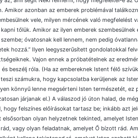
 az, ami segít Neki felmérni, hogy megfeleltél-e az
. Amikor azonban az emberek problémával találkoz
embesülnek vele, milyen mércének való megfelelést vár
 kapni tőlük. Amikor az ilyen emberek szembesülnek e
 szembe; óvatosnak kell lennem, nem pedig óvatlannak!
tek hozzá.” Ilyen leegyszerűsített gondolatokkal felv
ttségeiknek. Vajon ennek a próbatételnek az eredmén
 és beszélj róla. (Ha az embereknek Istent félő szívü
 teszi számukra, hogy kapcsolatba kerüljenek az Is
lyen könnyű lenne megsérteni Isten természetét, ez p
zatosan járjanak el.) A válaszod jó úton halad, de mé
l, hogy felszínes előírásokat tartasz be; inkább azt 
t elsősorban olyan helyzetnek tekinted, amelyet Isten
 rád, vagy olyan feladatnak, amelyet Ő bízott rád. A