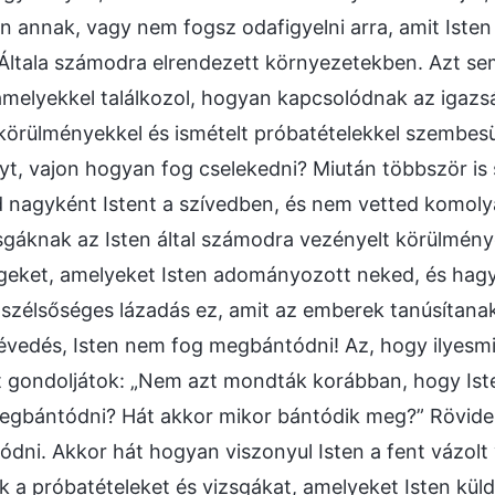
 annak, vagy nem fogsz odafigyelni arra, amit Isten m
 Általa számodra elrendezett környezetekben. Azt s
amelyekkel találkozol, hogyan kapcsolódnak az igazs
 körülményekkel és ismételt próbatételekkel szembes
t, vajon hogyan fog cselekedni? Miután többször is
ed nagyként Istent a szívedben, és nem vetted komolya
sgáknak az Isten által számodra vezényelt körülménye
geket, amelyeket Isten adományozott neked, és hagyt
szélsőséges lázadás ez, amit az emberek tanúsítanak
Tévedés, Isten nem fog megbántódni! Az, hogy ilyesmi
t gondoljátok: „Nem azt mondták korábban, hogy Ist
egbántódni? Hát akkor mikor bántódik meg?” Rövide
dni. Akkor hát hogyan viszonyul Isten a fent vázolt
ák a próbatételeket és vizsgákat, amelyeket Isten küld