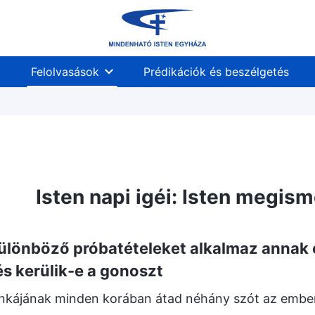
Felolvasások
Prédikációk és beszélgetés
Isten napi igéi: Isten megis
különböző próbatételeket alkalmaz annak 
és kerülik-e a gonoszt
nkájának minden korában átad néhány szót az ember