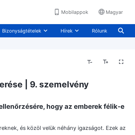
Mobilappok
Magyar
Bizonyságtételek
Hírek
Rólunk
merése | 9. szemelvény
ellenőrzésére, hogy az emberek félik-e
eknek, és közöl velük néhány igazságot. Ezek az