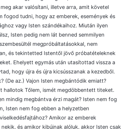
eg akar valósítani, illetve arra, amit követel
em fogod tudni, hogy az emberek, események és
ághoz vagy Isten szándékaihoz. Miután ilyen
ülsz, Isten pedig nem lát benned semmilyen
 szembesültél megpróbáltatásokkal, nem
n, és tekintetted Istentől jövő próbatételeknek
ket. Ehelyett egymás után utasítottad vissza a
ad, hogy újra és újra kicsússzanak a kezedből.
? (De az.) Vajon Isten megbántódik emiatt?
t hallotok Tőlem, ismét megdöbbentett titeket.
en mindig megbántva érzi magát? Isten nem fog
n, Isten nem fog ebben a helyzetben
 viselkedésfajtához? Amikor az emberek
 nekik, és amikor kibújnak alóluk, akkor Isten csak