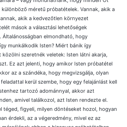
számára – vagy mondhatnánk, hogy minden Őt
 különböző méretű próbatételek. Vannak, akik a
 vannak, akik a kedvezőtlen környezet
ételét mások a választási lehetőségek
ét. Általánosságban elmondható, hogy
gy munkálkodik Isten? Miért bánik így
özölni szeretnék veletek: Isten látni akarja,
szt. Ez azt jelenti, hogy amikor Isten próbatétel
akkor az a szándéka, hogy megvizsgálja, olyan
 feladattal kerül szembe, hogy egy felajánlást kell
 Istenhez tartozó adománnyal, akkor azt
en, amivel találkozol, azt Isten rendezte el.
l téged, figyeli, milyen döntéseket hozol, hogyan
ban érdekli, az a végeredmény, mivel ez az