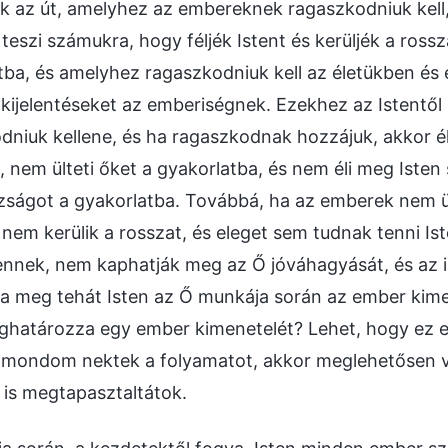
k az út, amelyhez az embereknek ragaszkodniuk kell, a
teszi számukra, hogy féljék Istent és kerüljék a rossza
tba, és amelyhez ragaszkodniuk kell az életükben és é
 kijelentéseket az emberiségnek. Ezekhez az Istent
dniuk kellene, és ha ragaszkodnak hozzájuk, akkor é
, nem ülteti őket a gyakorlatba, és nem éli meg Isten
azságot a gyakorlatba. Továbbá, ha az emberek nem ül
s nem kerülik a rosszat, és eleget sem tudnak tenni I
tennek, nem kaphatják meg az Ő jóváhagyását, és az
a meg tehát Isten az Ő munkája során az ember kimen
határozza egy ember kimenetelét? Lehet, hogy ez e
lmondom nektek a folyamatot, akkor meglehetősen vi
is megtapasztaltátok.