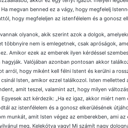
ozzáállásod, akkor ez egy tényt igazol: mélyen legbelü
 Ha megvan benned ez a vágy, hogy megfelelj Istenne
ttól, hogy megfeleljen az istenfélelem és a gonosz e
vannak olyanok, akik szerint azok a dolgok, amelyek
t többnyire nem is emlegetnek, csak apróságok, am
hez. Amikor ezek az emberek ilyen kérdéssel szembe
 hagyják. Valójában azonban pontosan akkor találkozo
t arról, hogy miként kell félni Istent és kerülni a ro
csinál Isten, amikor ezzel találkozol. Isten melletted
indent, amit teszel, valamint azt, hogy milyen válto
 Egyesek azt kérdezik: „Ha ez igaz, akkor miért ne
dtál az istenfélelem és a gonosz elkerülésének útjáh
nom munkát, amit Isten végez az emberekben, ami az
nyilvánul meg. Kelekótya vagy! Mi számít nagy dologn