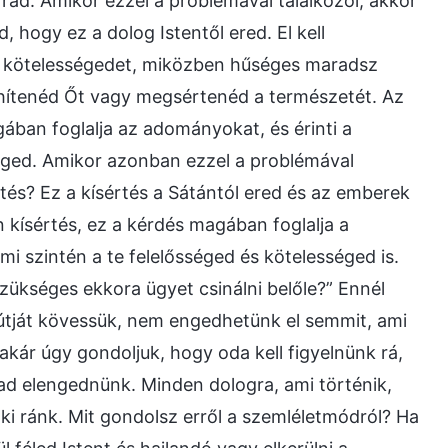
 rád. Amikor ezzel a problémával találkozol, akkor
, hogy ez a dolog Istentől ered. El kell
d kötelességedet, miközben hűséges maradsz
ühítenéd Őt vagy megsértenéd a természetét. Az
ában foglalja az adományokat, és érinti a
 téged. Amikor azonban ezzel a problémával
tés? Ez a kísértés a Sátántól ered és az emberek
n kísértés, ez a kérdés magában foglalja a
i szintén a te felelősséged és kötelességed is.
zükséges ekkora ügyet csinálni belőle?” Ennél
útját kövessük, nem engedhetünk el semmit, ami
kár úgy gondoljuk, hogy oda kell figyelnünk rá,
d elengednünk. Minden dologra, ami történik,
 ki ránk. Mit gondolsz erről a szemléletmódról? Ha