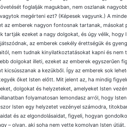
követését foglalják magukban, nem oszlanak nagyob
vagytok megérteni ezt? (Képesek vagyunk.) A minde
t az emberek nagyon fontosnak tartanak, másokat 
k tartják ezeket a nagy dolgokat, és úgy vélik, hogy
ejátszódnak, az emberek csekély érettségük és gyen
itól, nem tudnak kinyilatkoztatásokat kapni és nem t
sebb dolgokat illeti, ezeket az emberek egyszerűen fi
t kicsússzanak a kezükből. Így az emberek sok lehe
tegyék őket Isten előtt. Mit jelent az, ha mindig fig
ket, dolgokat és helyzeteket, amelyeket Isten vezén
illanatban folyamatosan lemondasz arról, hogy Isten
szor Isten egy helyzetet vezényel számodra, titokban 
aidat és az elgondolásaidat, figyeli, hogyan gondolk
gy – olyan, aki soha nem vette komolyan Isten útját, 