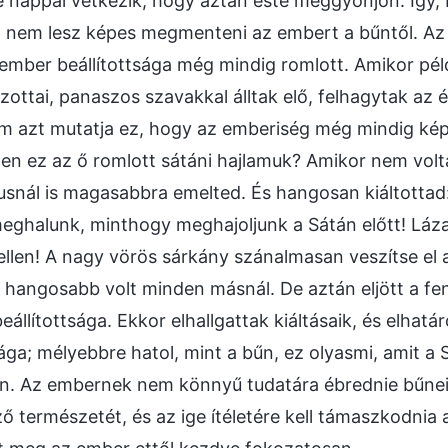
 nappal vétkezik, hogy aztán este meggyónjon. Így,
 nem lesz képes megmenteni az embert a bűntől. Az
 ember beállítottsága még mindig romlott. Amikor pé
ottai, panaszos szavakkal álltak elő, felhagytak az él
m azt mutatja ez, hogy az emberiség még mindig képt
n ez az ő romlott sátáni hajlamuk? Amikor nem voltá
snál is magasabbra emelted. És hangosan kiáltottad: „
eghalunk, minthogy meghajoljunk a Sátán előtt! Lázadj
ellen! A nagy vörös sárkány szánalmasan veszítse el a
 hangosabb volt minden másnál. De aztán eljött a feny
eállítottsága. Ekkor elhallgattak kiáltásaik, és elhat
ga; mélyebbre hatol, mint a bűn, ez olyasmi, amit a S
. Az embernek nem könnyű tudatára ébrednie bűnein
ő természetét, és az ige ítéletére kell támaszkodnia 