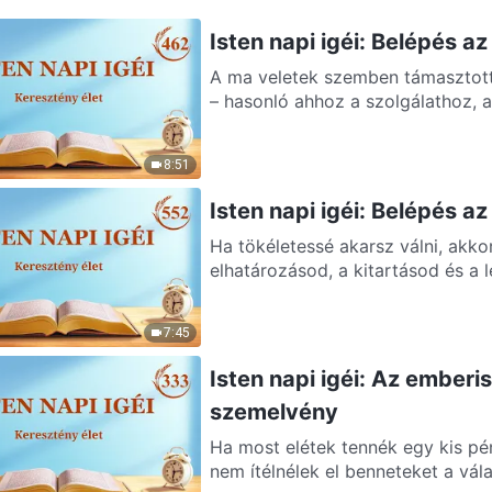
Isten napi igéi: Belépés a
A ma veletek szemben támasztot
– hasonló ahhoz a szolgálathoz, a
8:51
Isten napi igéi: Belépés a
Ha tökéletessé akarsz válni, akko
elhatározásod, a kitartásod és a le
7:45
Isten napi igéi: Az emberi
szemelvény
Ha most elétek tennék egy kis p
nem ítélnélek el benneteket a vála