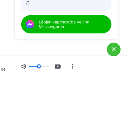
👇
Lépjen kapcsolatba velünk
Messengeren
:34
s
Bizonyságtételek
Hírek
Rólunk
nket