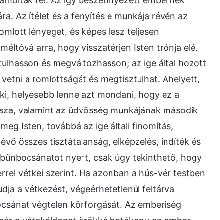
ámolták fel. Az így beszennyezett embernek
ára. Az ítélet és a fenyítés e munkája révén az
mlott lényeget, és képes lesz teljesen
méltóvá arra, hogy visszatérjen Isten trónja elé.
lhasson és megváltozhasson; az ige által hozott
a vetni a romlottságát és megtisztulhat. Ahelyett,
ki, helyesebb lenne azt mondani, hogy ez a
kasza, valamint az üdvösség munkájának második
 meg Isten, továbbá az ige általi finomítás,
 lévő összes tisztátalanság, elképzelés, indíték és
bűnbocsánatot nyert, csak úgy tekinthető, hogy
rel vétkei szerint. Ha azonban a hús-vér testben
dja a vétkezést, végeérhetetlenül feltárva
bocsánat végtelen körforgását. Az emberiség