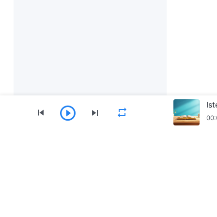
Is
00:
Menü
Kezdőlap
Könyvek
Videók
Ének
Mindenható Isten Egyháza App letöltése