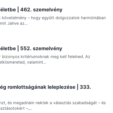
z életbe | 462. szemelvény
t követelmény – hogy együtt dolgozzatok harmóniában
mit Jahve az...
z életbe | 552. szemelvény
r bizonyos kritériumoknak meg kell felelned. Az
lkiismereted, valamint...
ség romlottságának leleplezése | 333.
énzt, és megadnám nektek a választás szabadságát – és
sztásotokért –,...