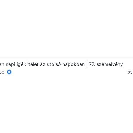
ten napi igéi: Ítélet az utolsó napokban | 77. szemelvény
00
05
ek
Felolvasások
Prédikációk és beszélgeté
Kövessen mi