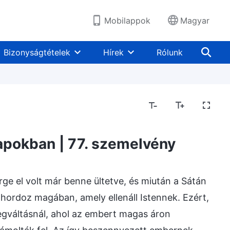
Mobilappok
Magyar
Bizonyságtételek
Hírek
Rólunk
természete, valamint amivel Ő rendelkezik és ami Ő
 napokban | 77. szemelvény
ge el volt már benne ültetve, és miután a Sátán
ordoz magában, amely ellenáll Istennek. Ezért,
gváltásnál, ahol az embert magas áron