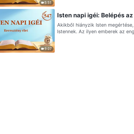
5:51
Isten napi igéi: Belépés a
Akikből hiányzik Isten megértés
Istennek. Az ilyen emberek az enge
9:07