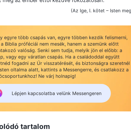
t meg az ember ettől kezdve fokozatosan.
(Az Ige, I. kötet – Isten m
 egyre több csapás van, egyre többen kezdik felismerni,
a Biblia próféciái nem mesék, hanem a szemünk előtt
takozó valóság. Senki sem tudja, melyik jön el előbb: a
p, vagy egy váratlan csapás. Ha a családoddal együtt
tnéd fogadni az Úr visszatérését, és biztonságra szeretnél
 Isten oltalma alatt, kattints a Messengerre, és csatlakozz a
ócsoportunkhoz! Ne várj holnapig!
Lépjen kapcsolatba velünk Messengeren
olódó tartalom