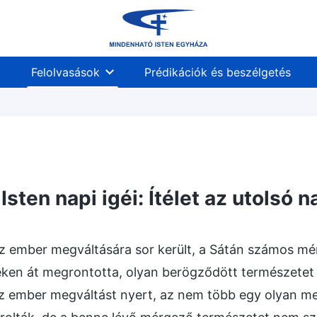
Felolvasások
Prédikációk és beszélgetés
esülés
Isten munkájának megismerése
Isten 
Isten napi igéi: Ítélet az utolsó
az ember megváltására sor került, a Sátán számos mér
ken át megrontotta, olyan berögződött természetet h
z ember megváltást nyert, az nem több egy olyan me