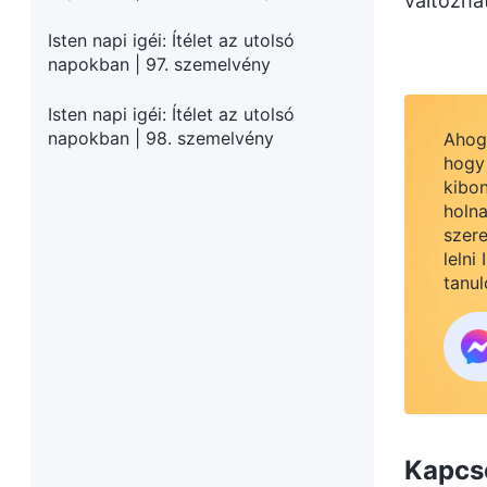
változha
Isten napi igéi: Ítélet az utolsó
napokban | 97. szemelvény
Isten napi igéi: Ítélet az utolsó
napokban | 98. szemelvény
Ahogy
hogy 
kibon
holna
szere
lelni
tanul
Kapcs