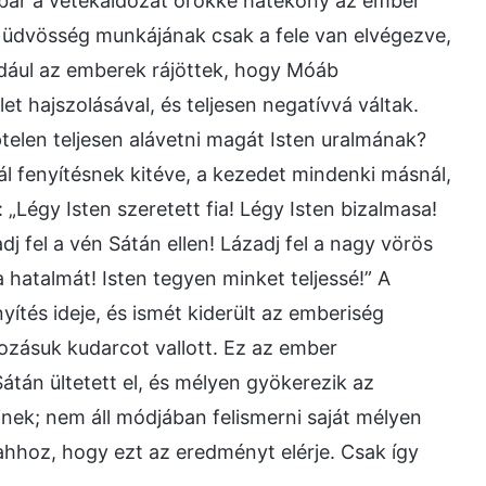
 bár a vétekáldozat örökké hatékony az ember
 üdvösség munkájának csak a fele van elvégezve,
ldául az emberek rájöttek, hogy Móáb
et hajszolásával, és teljesen negatívvá váltak.
elen teljesen alávetni magát Isten uralmának?
l fenyítésnek kitéve, a kezedet mindenki másnál,
Légy Isten szeretett fia! Légy Isten bizalmasa!
 fel a vén Sátán ellen! Lázadj fel a nagy vörös
 hatalmát! Isten tegyen minket teljessé!” A
ítés ideje, és ismét kiderült az emberiség
ározásuk kudarcot vallott. Ez az ember
átán ültetett el, és mélyen gyökerezik az
ek; nem áll módjában felismerni saját mélyen
ahhoz, hogy ezt az eredményt elérje. Csak így