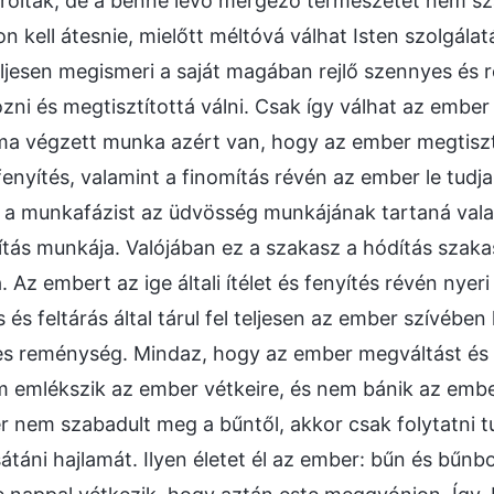
olták, de a benne lévő mérgező természetet nem sz
n kell átesnie, mielőtt méltóvá válhat Isten szolgálat
ljesen megismeri a saját magában rejlő szennyes és ro
ni és megtisztítottá válni. Csak így válhat az ember 
a végzett munka azért van, hogy az ember megtisztu
 fenyítés, valamint a finomítás révén az ember le tudj
 a munkafázist az üdvösség munkájának tartaná vala
ítás munkája. Valójában ez a szakasz a hódítás sza
 Az embert az ige általi ítélet és fenyítés révén nyeri
 és feltárás által tárul fel teljesen az ember szívében
s reménység. Mindaz, hogy az ember megváltást és 
m emlékszik az ember vétkeire, és nem bánik az ember
r nem szabadult meg a bűntől, akkor csak folytatni tu
sátáni hajlamát. Ilyen életet él az ember: bűn és bűn