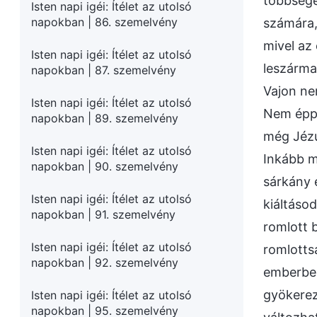
többsége
Isten napi igéi: Ítélet az utolsó
napokban | 86. szemelvény
számára,
mivel az
Isten napi igéi: Ítélet az utolsó
leszármaz
napokban | 87. szemelvény
Vajon ne
Isten napi igéi: Ítélet az utolsó
Nem éppe
napokban | 89. szemelvény
még Jézu
Isten napi igéi: Ítélet az utolsó
Inkább m
napokban | 90. szemelvény
sárkány 
Isten napi igéi: Ítélet az utolsó
kiáltásod
napokban | 91. szemelvény
romlott b
Isten napi igéi: Ítélet az utolsó
romlottsá
napokban | 92. szemelvény
emberben
gyökerez
Isten napi igéi: Ítélet az utolsó
napokban | 95. szemelvény