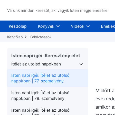
Várunk minden keresőt, aki vágyik Isten megjelenésére!
Kezdőlap
Könyvek
Videók
Énekek
Kezdőlap
Felolvasások
Isten napi igéi: Keresztény élet
Ítélet az utolsó napokban
 munkája
Ítélet az utolsó napokban
A megtest
Isten napi igéi: Ítélet az utolsó
napokban | 77. szemelvény
Mielőtt 
Isten napi igéi: Ítélet az utolsó
napokban | 78. szemelvény
évezrede
amikor a
Isten napi igéi: Ítélet az utolsó