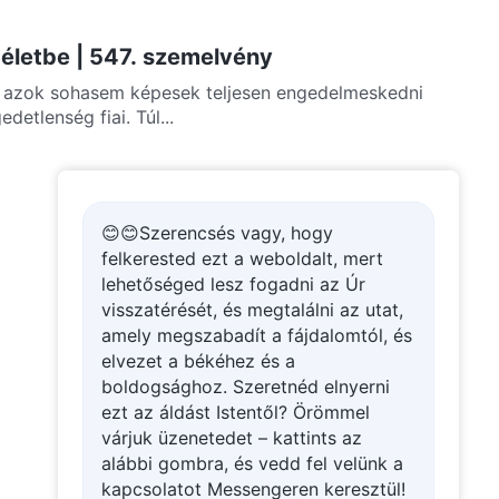
z életbe | 547. szemelvény
e, azok sohasem képesek teljesen engedelmeskedni
detlenség fiai. Túl...
😊😊Szerencsés vagy, hogy
felkerested ezt a weboldalt, mert
lehetőséged lesz fogadni az Úr
visszatérését, és megtalálni az utat,
amely megszabadít a fájdalomtól, és
elvezet a békéhez és a
boldogsághoz. Szeretnéd elnyerni
ezt az áldást Istentől? Örömmel
várjuk üzenetedet – kattints az
alábbi gombra, és vedd fel velünk a
kapcsolatot Messengeren keresztül!