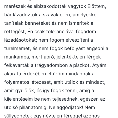
merészek és elbizakodottak vagytok Előttem,
bár lázadoztok a szavak ellen, amelyekkel
tanítalak benneteket és nem ismeritek a
rettegést, Én csak toleranciával fogadom
lázadásotokat; nem fogom elveszíteni a
türelmemet, és nem fogok befolyást engedni a
munkámba, mert apró, jelentéktelen férgek
felkavarták a trágyadombon a piszkot. Atyám
akarata érdekében eltűröm mindannak a
folyamatos létezését, amit utálok és mindazt,
amit gyűlölök, és így fogok tenni, amíg a
kijelentéseim be nem teljesednek, egészen az
utolsó pillanatomig. Ne aggódjatok! Nem
süllyedhetek egy névtelen féreggel azonos