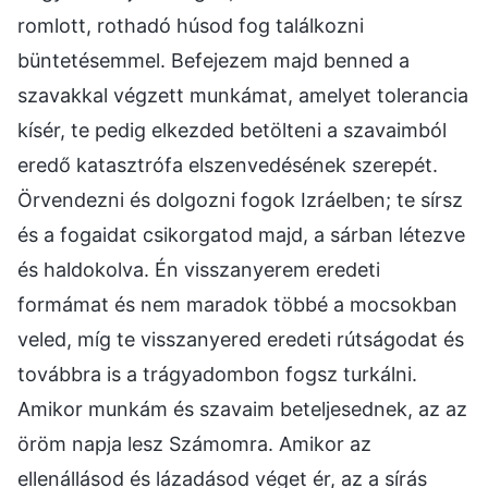
romlott, rothadó húsod fog találkozni
büntetésemmel. Befejezem majd benned a
szavakkal végzett munkámat, amelyet tolerancia
kísér, te pedig elkezded betölteni a szavaimból
eredő katasztrófa elszenvedésének szerepét.
Örvendezni és dolgozni fogok Izráelben; te sírsz
és a fogaidat csikorgatod majd, a sárban létezve
és haldokolva. Én visszanyerem eredeti
formámat és nem maradok többé a mocsokban
veled, míg te visszanyered eredeti rútságodat és
továbbra is a trágyadombon fogsz turkálni.
Amikor munkám és szavaim beteljesednek, az az
öröm napja lesz Számomra. Amikor az
ellenállásod és lázadásod véget ér, az a sírás