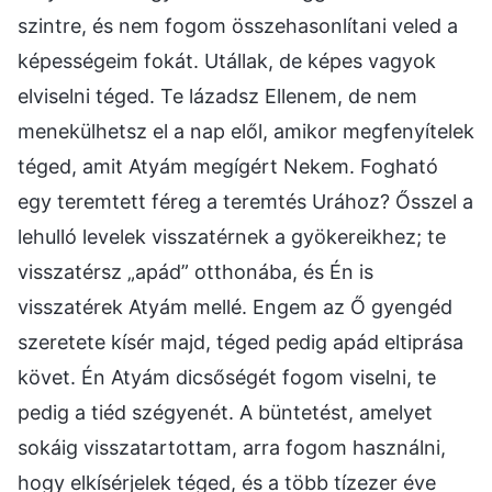
szintre, és nem fogom összehasonlítani veled a
képességeim fokát. Utállak, de képes vagyok
elviselni téged. Te lázadsz Ellenem, de nem
menekülhetsz el a nap elől, amikor megfenyítelek
téged, amit Atyám megígért Nekem. Fogható
egy teremtett féreg a teremtés Urához? Ősszel a
lehulló levelek visszatérnek a gyökereikhez; te
visszatérsz „apád” otthonába, és Én is
visszatérek Atyám mellé. Engem az Ő gyengéd
szeretete kísér majd, téged pedig apád eltiprása
követ. Én Atyám dicsőségét fogom viselni, te
pedig a tiéd szégyenét. A büntetést, amelyet
sokáig visszatartottam, arra fogom használni,
hogy elkísérjelek téged, és a több tízezer éve