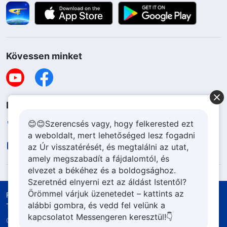
Kövessen minket
Lépjen kapcsolatba velünk
😊😊Szerencsés vagy, hogy felkerested ezt
+36-70-207-6063
a weboldalt, mert lehetőséged lesz fogadni
contact.hu@godfootsteps.org
az Úr visszatérését, és megtalálni az utat,
amely megszabadít a fájdalomtól, és
elvezet a békéhez és a boldogsághoz.
Szeretnéd elnyerni ezt az áldást Istentől?
Örömmel várjuk üzenetedet – kattints az
Felhasználási feltételek
Adatvédelmi szabályzat
alábbi gombra, és vedd fel velünk a
Tulajdonjog elismerése
Cookie szabályzat
kapcsolatot Messengeren keresztül!👇
Copyright © 2026
Mindenható Isten Egyháza.
Minden