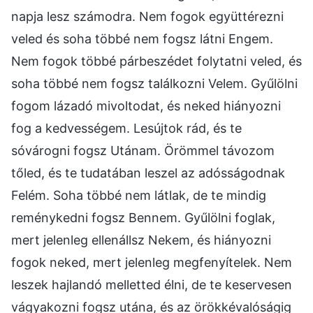
napja lesz számodra. Nem fogok együttérezni
veled és soha többé nem fogsz látni Engem.
Nem fogok többé párbeszédet folytatni veled, és
soha többé nem fogsz találkozni Velem. Gyűlölni
fogom lázadó mivoltodat, és neked hiányozni
fog a kedvességem. Lesújtok rád, és te
sóvárogni fogsz Utánam. Örömmel távozom
tőled, és te tudatában leszel az adósságodnak
Felém. Soha többé nem látlak, de te mindig
reménykedni fogsz Bennem. Gyűlölni foglak,
mert jelenleg ellenállsz Nekem, és hiányozni
fogok neked, mert jelenleg megfenyítelek. Nem
leszek hajlandó melletted élni, de te keservesen
vágyakozni fogsz utána, és az örökkévalóságig