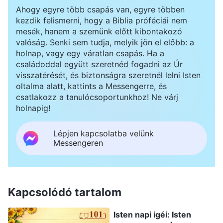
Ahogy egyre több csapás van, egyre többen
kezdik felismerni, hogy a Biblia próféciái nem
mesék, hanem a szemünk előtt kibontakozó
valóság. Senki sem tudja, melyik jön el előbb: a
holnap, vagy egy váratlan csapás. Ha a
családoddal együtt szeretnéd fogadni az Úr
visszatérését, és biztonságra szeretnél lelni Isten
oltalma alatt, kattints a Messengerre, és
csatlakozz a tanulócsoportunkhoz! Ne várj
holnapig!
Lépjen kapcsolatba velünk
Messengeren
Kapcsolódó tartalom
Isten napi igéi: Isten