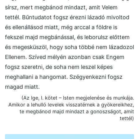
sírsz, mert megbánod mindazt, amit Velem
tettél. Bűntudatot fogsz érezni lázadó mivoltod
és ellenállásod miatt, még arccal a földre is
fekszel majd megbánással, és leborulsz előttem
és megesküszöl, hogy soha többé nem lázadozol
Ellenem. Szíved mélyén azonban csak Engem
fogsz szeretni, de soha nem leszel képes
meghallani a hangomat. Szégyenkezni fogsz
magad miatt.
(Az Ige, I. kötet – Isten megjelenése és munkája.
Amikor a lehulló levelek visszatérnek a gyökereikhez,
te megbánod majd mindazt a gonoszságot, amit
tettél)