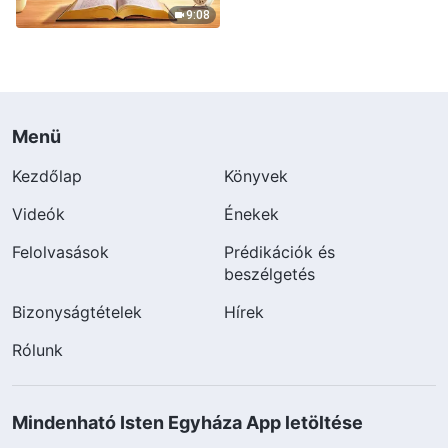
9:08
Menü
Kezdőlap
Könyvek
Videók
Énekek
Felolvasások
Prédikációk és
beszélgetés
Bizonyságtételek
Hírek
Rólunk
Mindenható Isten Egyháza App letöltése