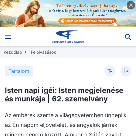
Kezdőlap
Felolvasások
Tartalom
Isten napi igéi: Isten megjelenése
és munkája | 62. szemelvény
Az emberek szerte a világegyetemben ünneplik
az Én napom eljövetelét, és angyalok járnak
minden népem között. Amikor a Sátán zavart