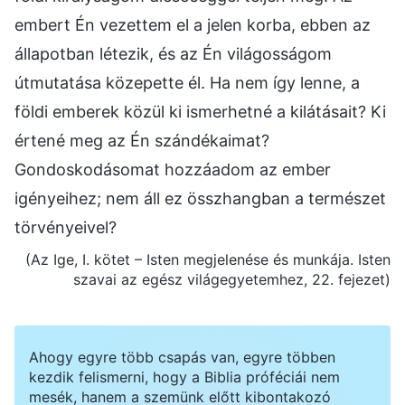
embert Én vezettem el a jelen korba, ebben az
állapotban létezik, és az Én világosságom
útmutatása közepette él. Ha nem így lenne, a
földi emberek közül ki ismerhetné a kilátásait? Ki
értené meg az Én szándékaimat?
Gondoskodásomat hozzáadom az ember
igényeihez; nem áll ez összhangban a természet
törvényeivel?
(Az Ige, I. kötet – Isten megjelenése és munkája. Isten
szavai az egész világegyetemhez, 22. fejezet)
Ahogy egyre több csapás van, egyre többen
kezdik felismerni, hogy a Biblia próféciái nem
mesék, hanem a szemünk előtt kibontakozó