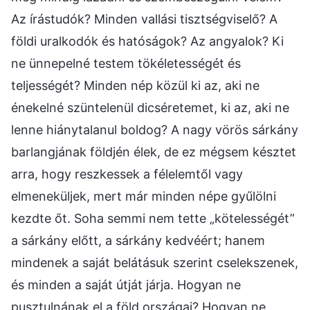
Az írástudók? Minden vallási tisztségviselő? A
földi uralkodók és hatóságok? Az angyalok? Ki
ne ünnepelné testem tökéletességét és
teljességét? Minden nép közül ki az, aki ne
énekelné szüntelenül dicséretemet, ki az, aki ne
lenne hiánytalanul boldog? A nagy vörös sárkány
barlangjának földjén élek, de ez mégsem késztet
arra, hogy reszkessek a félelemtől vagy
elmeneküljek, mert már minden népe gyűlölni
kezdte őt. Soha semmi nem tette „kötelességét”
a sárkány előtt, a sárkány kedvéért; hanem
mindenek a saját belátásuk szerint cselekszenek,
és minden a saját útját járja. Hogyan ne
pusztulnának el a föld országai? Hogyan ne