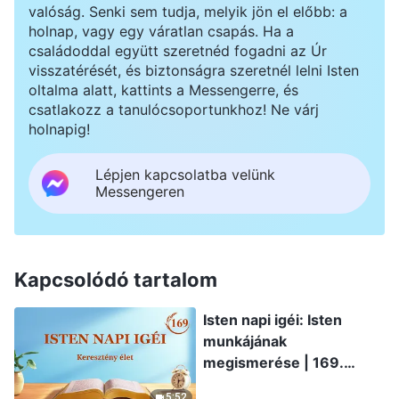
valóság. Senki sem tudja, melyik jön el előbb: a
holnap, vagy egy váratlan csapás. Ha a
családoddal együtt szeretnéd fogadni az Úr
visszatérését, és biztonságra szeretnél lelni Isten
oltalma alatt, kattints a Messengerre, és
csatlakozz a tanulócsoportunkhoz! Ne várj
holnapig!
Lépjen kapcsolatba velünk
Messengeren
Kapcsolódó tartalom
Isten napi igéi: Isten
munkájának
megismerése | 169.
szemelvény
5:52