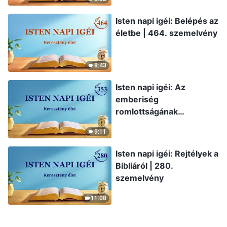
Isten napi igéi: Belépés az
életbe | 464. szemelvény
8:43
Isten napi igéi: Az
emberiség
romlottságának
leleplezése | 353.
9:11
szemelvény
Isten napi igéi: Rejtélyek a
Bibliáról | 280.
szemelvény
11:08