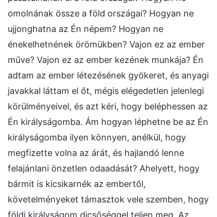
omolnának össze a föld országai? Hogyan ne
ujjonghatna az Én népem? Hogyan ne
énekelhetnének örömükben? Vajon ez az ember
műve? Vajon ez az ember kezének munkája? Én
adtam az ember létezésének gyökeret, és anyagi
javakkal láttam el őt, mégis elégedetlen jelenlegi
körülményeivel, és azt kéri, hogy beléphessen az
Én királyságomba. Ám hogyan léphetne be az Én
királyságomba ilyen könnyen, anélkül, hogy
megfizette volna az árát, és hajlandó lenne
felajánlani önzetlen odaadását? Ahelyett, hogy
bármit is kicsikarnék az embertől,
követelményeket támasztok vele szemben, hogy
földi királyságom dicsőséggel teljen meg. Az