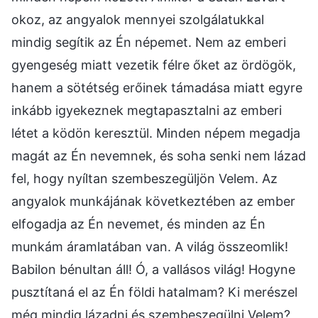
okoz, az angyalok mennyei szolgálatukkal
mindig segítik az Én népemet. Nem az emberi
gyengeség miatt vezetik félre őket az ördögök,
hanem a sötétség erőinek támadása miatt egyre
inkább igyekeznek megtapasztalni az emberi
létet a ködön keresztül. Minden népem megadja
magát az Én nevemnek, és soha senki nem lázad
fel, hogy nyíltan szembeszegüljön Velem. Az
angyalok munkájának következtében az ember
elfogadja az Én nevemet, és minden az Én
munkám áramlatában van. A világ összeomlik!
Babilon bénultan áll! Ó, a vallásos világ! Hogyne
pusztítaná el az Én földi hatalmam? Ki merészel
még mindig lázadni és szembeszegülni Velem?