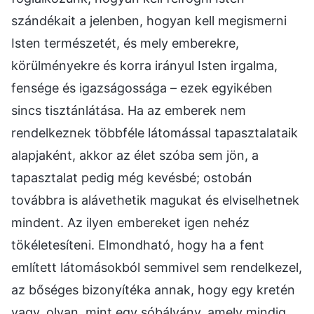
szándékait a jelenben, hogyan kell megismerni
Isten természetét, és mely emberekre,
körülményekre és korra irányul Isten irgalma,
fensége és igazságossága – ezek egyikében
sincs tisztánlátása. Ha az emberek nem
rendelkeznek többféle látomással tapasztalataik
alapjaként, akkor az élet szóba sem jön, a
tapasztalat pedig még kevésbé; ostobán
továbbra is alávethetik magukat és elviselhetnek
mindent. Az ilyen embereket igen nehéz
tökéletesíteni. Elmondható, hogy ha a fent
említett látomásokból semmivel sem rendelkezel,
az bőséges bizonyítéka annak, hogy egy kretén
vagy, olyan, mint egy sóbálvány, amely mindig