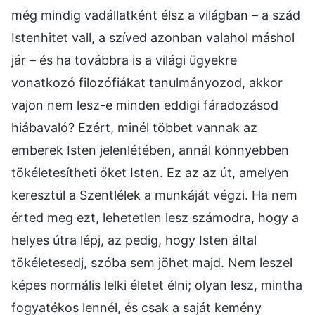
még mindig vadállatként élsz a világban – a szád
Istenhitet vall, a szíved azonban valahol máshol
jár – és ha továbbra is a világi ügyekre
vonatkozó filozófiákat tanulmányozod, akkor
vajon nem lesz-e minden eddigi fáradozásod
hiábavaló? Ezért, minél többet vannak az
emberek Isten jelenlétében, annál könnyebben
tökéletesítheti őket Isten. Ez az az út, amelyen
keresztül a Szentlélek a munkáját végzi. Ha nem
érted meg ezt, lehetetlen lesz számodra, hogy a
helyes útra lépj, az pedig, hogy Isten által
tökéletesedj, szóba sem jöhet majd. Nem leszel
képes normális lelki életet élni; olyan lesz, mintha
fogyatékos lennél, és csak a saját kemény