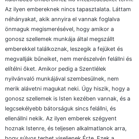
Az ilyen embereknek nincs tapasztalata. Láttam
néhányakat, akik annyira el vannak foglalva
önmaguk megismerésével, hogy amikor a
gonosz szellemek munkája által megszállt
emberekkel találkoznak, leszegik a fejüket és
megvallják bűneiket, nem merészelvén felállni és
elítélni őket. Amikor pedig a Szentlélek
nyilvánvaló munkájával szembesülnek, nem
merik alávetni magukat neki. Úgy hiszik, hogy a
gonosz szellemek is Isten kezében vannak, és a
legcsekélyebb bátorságuk sincs felállni, és
ellenállni nekik. Az ilyen emberek szégyent
hoznak Istenre, és teljesen alkalmatlanok arra,
hogy súlyos terhet viseljenek Érte. Ezek a