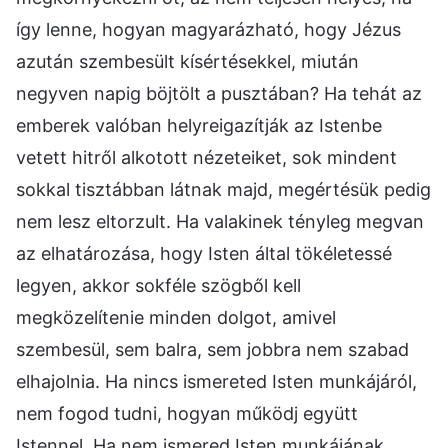
így lenne, hogyan magyarázható, hogy Jézus
azután szembesült kísértésekkel, miután
negyven napig böjtölt a pusztában? Ha tehát az
emberek valóban helyreigazítják az Istenbe
vetett hitről alkotott nézeteiket, sok mindent
sokkal tisztábban látnak majd, megértésük pedig
nem lesz eltorzult. Ha valakinek tényleg megvan
az elhatározása, hogy Isten által tökéletessé
legyen, akkor sokféle szögből kell
megközelítenie minden dolgot, amivel
szembesül, sem balra, sem jobbra nem szabad
elhajolnia. Ha nincs ismereted Isten munkájáról,
nem fogod tudni, hogyan működj együtt
Istennel. Ha nem ismered Isten munkájának