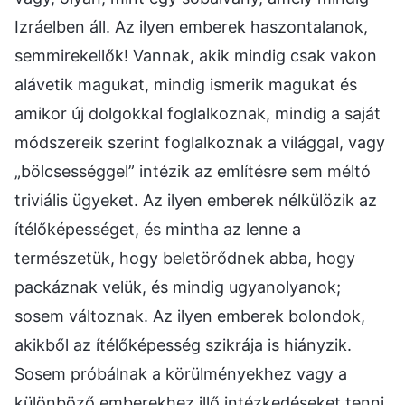
Izráelben áll. Az ilyen emberek haszontalanok,
semmirekellők! Vannak, akik mindig csak vakon
alávetik magukat, mindig ismerik magukat és
amikor új dolgokkal foglalkoznak, mindig a saját
módszereik szerint foglalkoznak a világgal, vagy
„bölcsességgel” intézik az említésre sem méltó
triviális ügyeket. Az ilyen emberek nélkülözik az
ítélőképességet, és mintha az lenne a
természetük, hogy beletörődnek abba, hogy
packáznak velük, és mindig ugyanolyanok;
sosem változnak. Az ilyen emberek bolondok,
akikből az ítélőképesség szikrája is hiányzik.
Sosem próbálnak a körülményekhez vagy a
különböző emberekhez illő intézkedéseket tenni.