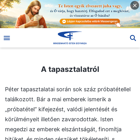
A tapasztalatról
A tapasztalatról
Péter tapasztalatai során sok száz próbatétellel
találkozott. Bár a mai emberek ismerik a
„próbatétel” kifejezést, valódi jelentését és
körülményeit illetően zavarodottak. Isten
megedzi az emberek elszántságát, finomítja
hitüket, és minden részüket tökéletesíti, s