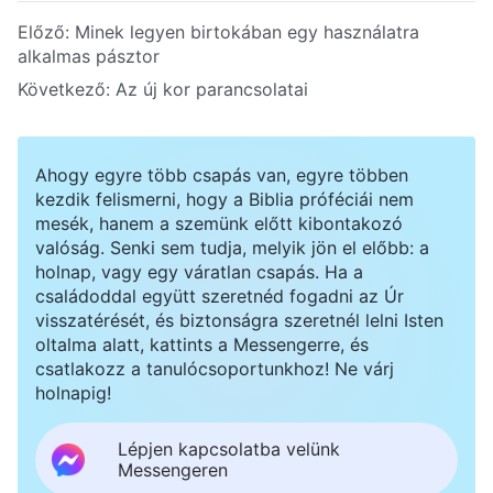
Előző:
Minek legyen birtokában egy használatra
alkalmas pásztor
Következő:
Az új kor parancsolatai
Ahogy egyre több csapás van, egyre többen
kezdik felismerni, hogy a Biblia próféciái nem
mesék, hanem a szemünk előtt kibontakozó
valóság. Senki sem tudja, melyik jön el előbb: a
holnap, vagy egy váratlan csapás. Ha a
családoddal együtt szeretnéd fogadni az Úr
visszatérését, és biztonságra szeretnél lelni Isten
oltalma alatt, kattints a Messengerre, és
csatlakozz a tanulócsoportunkhoz! Ne várj
holnapig!
Lépjen kapcsolatba velünk
Messengeren