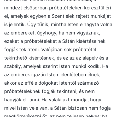
mindezt elsősorban próbatételeken keresztül éri
el, amelyek egyben a Szentlélek rejtett munkáját
is jelentik. Úgy tűnik, mintha Isten elhagyta volna
az embereket, úgyhogy, ha nem vigyáznak,
ezeket a próbatételeket a Sátán kísértéseinek
fogják tekinteni. Valójában sok próbatétel
tekinthető kísértésnek, és ez az az alapelv és a
szabály, amelyek szerint Isten munkálkodik. Ha
az emberek igazán Isten jelenlétében élnek,
akkor az efféle dolgokat Istentől származó
próbatételeknek fogják tekinteni, és nem
hagyják elillanni. Ha valaki azt mondja, hogy
mivel Isten vele van, a Sátán biztosan nem fogja
megkörnyékezni őt, az nem teljesen helyes; ha