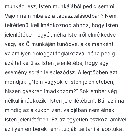
munkád lesz, Isten munkájából pedig semmi.
Vajon nem hiba ez a tapasztalásodban? Nem
feltétlenül kell imádkoznod ahhoz, hogy Isten
jelenlétében legyél; néha Istenről elmélkedve
vagy az Ő munkáján tűnődve, alkalmanként
valamilyen dologgal foglalkozva, néha pedig
azáltal kerülsz Isten jelenlétébe, hogy egy
esemény során lelepleződsz. A legtöbben azt
mondják: „Nem vagyok-e Isten jelenlétében,
hiszen gyakran imádkozom?” Sok ember vég
nélkül imádkozik „Isten jelenlétében”. Bár az ima
mindig az ajkukon van, valójában nem élnek
Isten jelenlétében. Ez az egyetlen eszköz, amivel
az ilyen emberek fenn tudják tartani állapotukat