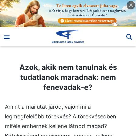
Azok, akik nem tanulnak és tudatlanok maradnak: nem fenevadak-e?
Azok, akik nem tanulnak és
tudatlanok maradnak: nem
fenevadak-e?
Amint a mai utat járod, vajon mi a legmegfelelőbb törekvés? A törekvésedben miféle embernek kellene látnod magad? Kötelességed megismerni, hogyan kellene hozzáállnod mindahhoz, ami ma reád hárul, legyenek azok próbatételek vagy nehézségek, vagy irgalmatlan fenyítés és átok. Mindezekkel a dolgokkal szembesülve, minden esetben alaposan el kellene gondolkodnod rajtuk. Miért mondom ezt? Azért mondom ezt, mert a ma rád háruló dolgok végül is rövid ideig tartó próbatételek, amelyek újra és újra előfordulnak; talán, ami téged illet, ezek nem különösebben megterhelőek a léleknek, és ezért hagyod a dolgokat a maguk természetes útján sodródni, és nem tekinted őket a fejlődésre való törekvés értékes eszközének. Milyen meggondolatlan vagy! Olyannyira, hogy úgy gondolsz erre az értékes eszközre, mintha csak egy felhő lebegne a szemed előtt, és nem becsülöd meg ezeket a kemény csapásokat, amelyek újra meg újra lezúdulnak – a rövid és számodra jelentéktelennek tűnő csapásokat –, hanem inkább hűvös távolságtartással tekintesz rájuk, nem veszed őket a szívedre és csupán véletlen csapásként kezeled őket. Olyan arrogáns vagy! E vad támadások, a viharokhoz hasonló támadások iránt, amelyek időről időre lecsapnak, csak könnyelmű nemtörődömséget mutatsz; néha még odáig is elmész, hogy hűvös mosolyra húzod a szád, ami a teljes közöny megnyilvánulásáról árulkodik – ugyanis egyszer sem gondoltál arra, hogy miért szenvedsz folyton ilyen „szerencsétlenségeket”. Lehet, hogy szörnyen igazságtalan vagyok az emberrel? Vajon magamra vállalom-e, hogy bíráljalak? Még ha a mentalitásoddal kapcsolatos problémák talán nem is olyan súlyosak, mint amilyennek leírtam, külső higgadtságod révén már régóta tökéletes képet festesz a belső világodról. Nincs szükség Rám, hogy elmondjam neked, hogy a szíved mélyén csakis indokolatlan bántó szavak rejtőznek és a szomorúság halvány nyomai, amelyek mások számára aligha észrevehetőek. Mivel igazságtalannak érzed, hogy ilyen próbatételeket szenvedtél el, átkozódsz; és mivel e próbatételek a világ sivárságának érzetét váltják ki belőled, mélabú tölt el. Távolról sem tekintesz ezekre az ismétlődő csapásokra és fegyelmező cselekedetekre a legjobb védelemként, hanem az Ég értelmetlen bajkeverésének vagy pedig rád mért megtorlásnak látod őket. Oly tudatlan vagy! A jó időket irgalmatlanul a sötétség korlátai közé szorítod; a csodálatos próbatételeket és fegyelmező cselekedeteket újra és újra ellenségeid támadásainak tekinted. Nem tudod, hogyan alkalmazkodj a környezetedhez, és még kevésbé akarsz megpróbálkozni vele, mivel nem akarsz semmit sem nyerni ebből az ismétlődő – és számodra kegyetlen – fenyítésből. Nem próbálkozol sem kereséssel, sem felfedezéssel, és egyszerűen beletörődve a sorsodba, arra mész, amerre az vezet. A számodra talán kegyetlen fenyítésnek tűnő cselekedetek nem változtatták meg a szívedet, nem is foglalták el a szívedet; ehelyett szíven szúrnak. E „kegyetlen fenyítést” csupán ellenségednek tekinted ebben az életben, és így semmit sem nyertél. Oly önelégült vagy! Csak ritkán hiszed el, hogy az ilyen megpróbáltatásokat a saját hitványságod miatt szenveded el; ehelyett szerencsétlennek tartod magad, ráadásul azt mondod, hogy Én bírállak. És most, hogy a dolgok idáig jutottak, vajon mennyit tudsz valójában arról, amit mondok és teszek? Ne hidd, hogy született zseni vagy, aki csak egy kicsit alacsonyabb az egeknél, de mérhetetlenül magasztosabb a földnél. Messze nem vagy okosabb bárki másnál – sőt, azt is mondhatnánk, hogy egyszerűen bámulatos, mennyivel ostobább vagy, mint bármelyik ember a földön, akinek van esze, mert túlságosan nagyra tartod magad, és soha nem volt benned kisebbrendűségi érzés – mintha a legapróbb részletekig képes lennél átlátni a tetteimet. Ami azt illeti, olyasvalaki vagy, akiből alapvetően hiányzik az értelem, mert fogalmad sincs arról, hogy mit szándékozom tenni, és még kevésbé vagy tisztában azzal, hogy mit teszek most. És ezért mondom, hogy még egy földön gürcölő öreg földműveshez sem érsz fel, egy olyan földműveshez, akinek halvány fogalma sincs az emberi életről, és mégis minden bizalmát az Ég áldásaiba helyezi, miközben a földet műveli. Ügyet sem vetsz az életedre, semmit sem tudsz az elismertségről és még kevésbé van bármilyen önismereted. Annyira „mindenek felett állsz”! Bizony, aggódom értetek, piperkőc ficsúrok és cicomás ifjú kisasszonykák: hogyan fogtok tudni ellenállni a még nagyobb viharok támadásának? Ezek a ficsúrok végtelenül közömbösek a szorult helyzet iránt, amelyben találják magukat. Számukra ez jelentéktelen dolognak tűnik, ezért nem gondolnak róla semmit, és nem érzik magukat negatívnak, sem alantasnak nem tartják magukat; inkább ugyanúgy folytatják, mint eddig, legyezőiket lobogtatva lejtenek az utcákon. Ezeknek a „figyelemre méltó embereknek”, akik nem tanulnak és tudatlanok maradnak, fogalmuk sincs, hogy mi a csudáért mondanék nekik ilyen dolgokat; arcuk bosszúsággal teli, csupán egy alkalmi vizsgálatot tartanak magukon, és utána folytatják, anélkül, hogy változtatnának gonosz viselkedésükön; amint elhagynak Engem, ismét ámokfutásba kezdenek a világban, és újfent hivalkodnak és csalnak. Milyen gyorsan megváltozik az arckifejezésed. Tehát ismét így próbálsz Engem becsapni – milyen merész vagy! Azok a kecses kicsi kisasszonykák még nevetségesebbek. Sürgető kijelentéseimet hallva, és látva a szorult helyzetüket, akaratlanul is könnyek csordulnak le az arcukon, testük ide-oda vonaglik, és úgy tűnik, hogy jelenetet rendeznek – milyen visszataszító! Felismerve saját helyzetüket, az ágyukra rogynak, és ott fekszenek, szüntelenül sírva, szinte mintha kilehelnék lelküket. És amikor ezek a szavak megmutatták nekik saját gyerekességüket és alantasságukat, ezután annyira rájuk nehezedik a negativitás, hogy a fény kihuny a szemükből, nem panaszkodnak Rám és nem is gyűlölnek Engem, teljesen mozdulatlanná válnak negativitásukban, és ugyanúgy képtelenek tanulni, és tudatlanok maradnak. Miután elhagytak Engem, bolondoznak és játszadoznak, csengő nevetésük olyan, mint „Ezüstcsengettyű Hercegnőé”. Milyen törékenyek és mennyire hiányzik belőlük önmaguk szeretete! Ti mindannyian az emberiség tökéletlen kitaszítottjai vagytok – mennyire hiányzik belőletek az emberi mivolt! Nem tudjátok, hogyan szeressétek magatokat, vagy hogyan védjétek meg magatokat, nincs eszetek, nem keresitek az igaz utat, nem szeretitek az igaz fényt, és legfőképpen nem tudjátok, hogyan becsüljétek meg magatokat. Ami a tanításokat illeti, amelyeket újra és újra átadtam nektek, régóta a feledés homályába szorítottátok, olyannyira, hogy csupán játékszerként kezelitek őket, amelyekkel üres pillanataitokban elszórakoztathatjátok magatokat. Mindezeket mindig a saját személyes „talizmánotok” fényében szemlélitek. Amikor a Sátán vádol, imádkozol; rossz időkben mély álomba zuhansz; boldogság idején vadul rohangálsz; amikor megdorgállak, meghajolsz és feszengsz; majd amint távozol Tőlem, rosszindulatú örömmel nevetsz. Úgy érzed, hogy mindenki más felett állsz, de soha nem látod magadat a legarrogánsabbnak, mindig csak fennkölt, önelégült és kimondhatatlanul gőgös vagy. Hogyan tekinthetnék az ilyen „fiatal urak”, „fiatal kisasszonyok”, „úrfiak” és „úrhölgyek”, akik nem tanulnak és tudatlanok maradnak, az Én szavaimat értékes kincsnek? Ismét megkérdezlek téged: Mit tanultál szavaimból és munkámból ilyen hosszú idő alatt? Talán azt, hogy még jobb képességekre tettél szert a megtévesztésedben? Vagy nagyobb kifinomultságra a testedben? Vagy nagyobb tiszteletlenségre az Irántam való hozzáállásodban? Egyenesen megmondom neked: ez az általam végzett összes munka tett téged merészebbé, aki korábban egy egér bátorságával rendelkeztél. Az Irántam érzett reszketésed minden egyes nappal csökken, mert Én túlságosan irgalmas vagyok, és soha nem szabtam ki erőszak útján büntetéseket a testedre. Talán, ahogy látod, csupán kemény szavakat mondok – de sokkal gyakrabban előfordul, hogy mosolygó ábrázatot mutatok neked, és szinte soha nem marasztallak el szemtől szembe. Sőt, mindig megbocsátom a gyengeségedet, és teljes mértékben ennek köszönhető, hogy úgy bánsz Velem, mint a kígyó tette a kedves gazdával. Mennyire csodálom az emberi faj megfigyelőképességében rejlő ügyesség és tisztánlátás rendkívüli fokát! Hadd mondjak el neked egy igazságot: ma már nagyon kevéssé számít, hogy rendelkezel-e félő szívvel vagy sem; Engem ez nem nyugtalanít és nem is aggaszt. De ezt is el kell mondanom neked: te, ez a „tehetséges ember”, aki nem tanulsz és tudatlan maradsz, végül is az önelégült, kicsinyes okosságod miatt fogsz elbukni – te leszel az, aki szenvedni fog és meg lesz fenyítve. Én nem leszek olyan ostoba, hogy elkísérjelek téged, miközben továbbra is a pokolban szenvedsz, mert én nem vagyok olyan, mint te. Ne felejtsd el, hogy teremtett lény vagy, akit megátkoztam, ugyanakkor tanítalak és megmentelek, és nincs benned semmi olyan, amitől vonakodnék megválni. Bármikor is végzem a munkámat, soha semmilyen személy, esemény vagy tárgy nem korlátoz engem. Az emberiséggel szembeni hozzáállásom és szemléletem mindig ugyanaz maradt. Nem vagyok különösebben jóindulatú veled szemben, mert csak egy tartozék vagy az irányításomban, és messze nem vagy különlegesebb, mint bármely más lény. Ez az Én tanácsom számodra: mindig emlékezz arra, hogy nem vagy más, mint teremtett lény! Bár a létezésedet megoszthatod Velem, mégis ismerned kell saját személyiségedet; ne tartsd magadat túlságosan nagyra. Még ha nem is dorgállak meg, vagy nem metszelek meg, hanem mosolygó arccal üdvözöllek, ez még nem elég annak bizonyítására, hogy ugyanolyan vagy, mint Én. Neked – neked tudnod kell magadról, hogy olyan vagy, aki az igazságra törekszik, nem pedig az igazság maga! Mindig készen kell állnod arra, hogy a szavamnak megfelelően változz. Ez elől nem menekülhetsz. Arra sürgetlek téged, hogy ez alatt a drága idő alatt, amikor ez a ritka lehetőséged van, próbálj meg tanulni valamit. Ne csapj be Engem; nincs szükségem arra, hogy hízelkedéssel próbálj megtéveszteni Engem.