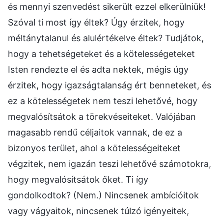
és mennyi szenvedést sikerült ezzel elkerülniük!
Szóval ti most így éltek? Úgy érzitek, hogy
méltánytalanul és alulértékelve éltek? Tudjátok,
hogy a tehetségeteket és a kötelességeteket
Isten rendezte el és adta nektek, mégis úgy
érzitek, hogy igazságtalanság ért benneteket, és
ez a kötelességetek nem teszi lehetővé, hogy
megvalósítsátok a törekvéseiteket. Valójában
magasabb rendű céljaitok vannak, de ez a
bizonyos terület, ahol a kötelességeiteket
végzitek, nem igazán teszi lehetővé számotokra,
hogy megvalósítsátok őket. Ti így
gondolkodtok? (Nem.) Nincsenek ambícióitok
vagy vágyaitok, nincsenek túlzó igényeitek,