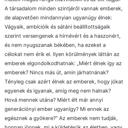
A társadalom minden szintjéről vannak emberek,
de alapvetően mindannyian ugyanúgy élnek:
Vágyaik, ambícióik és sátáni beállítottságaik
szerint versengenek a hírnévért és a haszonért,
és nem nyugszanak békében, ha ezeket a
célokat nem érik el. Ilyen körülmények láttán az
emberek elgondolkodhatnak: „Miért élnek így az
emberek? Nincs más út, amin járhatnának?
Tényleg csak azért élnek az emberek, hogy jókat
egyenek és igyanak, amíg meg nem halnak?
Hová mennek utána? Miért élt már annyi
generációnyi ember ugyanígy? Mi ennek az
egésznek a gyökere?” Az emberek nem tudják,
honnan jönnek, mi a küldetésük az életben, vagy