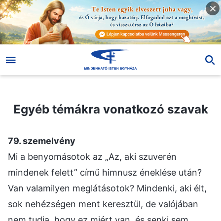
Egyéb témákra vonatkozó szavak
Egyéb témákra vonatkozó szavak
79. szemelvény
Mi a benyomásotok az „Az, aki szuverén
mindenek felett” című himnusz éneklése után?
Van valamilyen meglátásotok? Mindenki, aki élt,
sok nehézségen ment keresztül, de valójában
nem tudja, hogy ez miért van, és senki sem