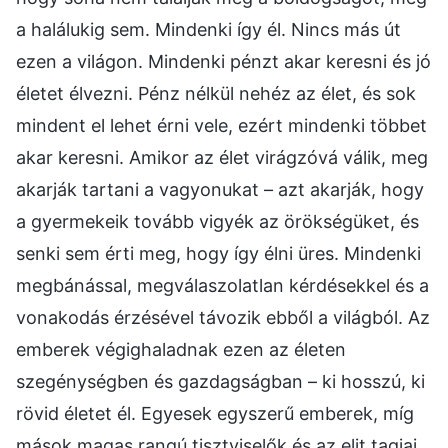
a halálukig sem. Mindenki így él. Nincs más út
ezen a világon. Mindenki pénzt akar keresni és jó
életet élvezni. Pénz nélkül nehéz az élet, és sok
mindent el lehet érni vele, ezért mindenki többet
akar keresni. Amikor az élet virágzóvá válik, meg
akarják tartani a vagyonukat – azt akarják, hogy
a gyermekeik tovább vigyék az örökségüket, és
senki sem érti meg, hogy így élni üres. Mindenki
megbánással, megválaszolatlan kérdésekkel és a
vonakodás érzésével távozik ebből a világból. Az
emberek végighaladnak ezen az életen
szegénységben és gazdagságban – ki hosszú, ki
rövid életet él. Egyesek egyszerű emberek, míg
mások magas rangú tisztviselők és az elit tagjai.