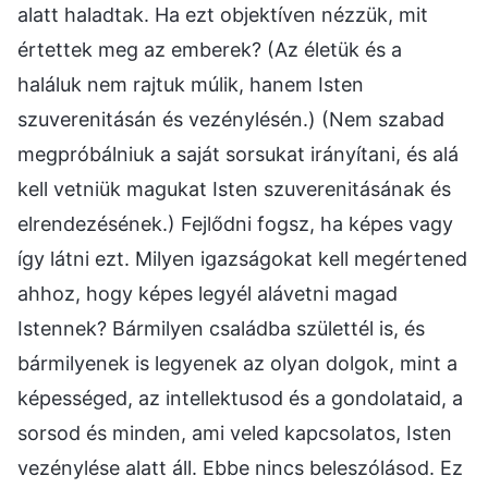
alatt haladtak. Ha ezt objektíven nézzük, mit
értettek meg az emberek? (Az életük és a
haláluk nem rajtuk múlik, hanem Isten
szuverenitásán és vezénylésén.) (Nem szabad
megpróbálniuk a saját sorsukat irányítani, és alá
kell vetniük magukat Isten szuverenitásának és
elrendezésének.) Fejlődni fogsz, ha képes vagy
így látni ezt. Milyen igazságokat kell megértened
ahhoz, hogy képes legyél alávetni magad
Istennek? Bármilyen családba születtél is, és
bármilyenek is legyenek az olyan dolgok, mint a
képességed, az intellektusod és a gondolataid, a
sorsod és minden, ami veled kapcsolatos, Isten
vezénylése alatt áll. Ebbe nincs beleszólásod. Ez