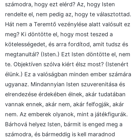
számodra, hogy ezt elérd? Az, hogy Isten
rendelte el, nem pedig az, hogy te választottad.
Hát nem a Teremtő vezénylése alatt valósult ez
meg? Ki döntötte el, hogy most teszed a
kötelességedet, és arra fordítod, amit tudsz és
megtanultál? (Isten.) Ezt Isten döntötte el, nem
te. Objektíven szólva kiért élsz most? (Istenért
élünk.) Ez a valóságban minden ember számára
ugyanaz. Mindannyian Isten szuverenitása és
elrendezése érdekében élnek, akár tudatában
vannak ennek, akár nem, akár felfogják, akár
nem. Az emberek olyanok, mint a játékfigurák.
Bárhová helyez Isten, bármit is enged meg a
számodra, és bármeddig is kell maradnod