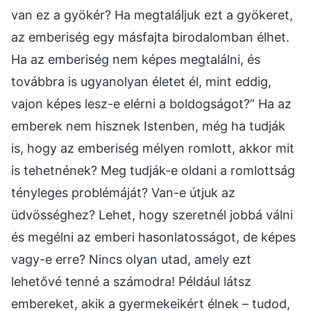
van ez a gyökér? Ha megtaláljuk ezt a gyökeret,
az emberiség egy másfajta birodalomban élhet.
Ha az emberiség nem képes megtalálni, és
továbbra is ugyanolyan életet él, mint eddig,
vajon képes lesz-e elérni a boldogságot?” Ha az
emberek nem hisznek Istenben, még ha tudják
is, hogy az emberiség mélyen romlott, akkor mit
is tehetnének? Meg tudják-e oldani a romlottság
tényleges problémáját? Van-e útjuk az
üdvösséghez? Lehet, hogy szeretnél jobbá válni
és megélni az emberi hasonlatosságot, de képes
vagy-e erre? Nincs olyan utad, amely ezt
lehetővé tenné a számodra! Például látsz
embereket, akik a gyermekeikért élnek – tudod,