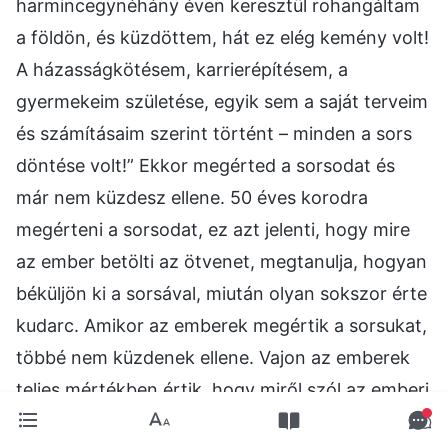
harmincegynéhány éven keresztül rohangáltam
a földön, és küzdöttem, hát ez elég kemény volt!
A házasságkötésem, karrierépítésem, a
gyermekeim születése, egyik sem a saját terveim
és számításaim szerint történt – minden a sors
döntése volt!” Ekkor megérted a sorsodat és
már nem küzdesz ellene. 50 éves korodra
megérteni a sorsodat, ez azt jelenti, hogy mire
az ember betölti az ötvenet, megtanulja, hogyan
béküljön ki a sorsával, miután olyan sokszor érte
kudarc. Amikor az emberek megértik a sorsukat,
többé nem küzdenek ellene. Vajon az emberek
teljes mértékben értik, hogy miről szól az emberi
élet, miről szól Isten szuverenitása az emberiség