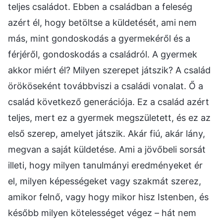
teljes családot. Ebben a családban a feleség
azért él, hogy betöltse a küldetését, ami nem
más, mint gondoskodás a gyermekéről és a
férjéről, gondoskodás a családról. A gyermek
akkor miért él? Milyen szerepet játszik? A család
örököseként továbbviszi a családi vonalat. Ő a
család következő generációja. Ez a család azért
teljes, mert ez a gyermek megszületett, és ez az
első szerep, amelyet játszik. Akár fiú, akár lány,
megvan a saját küldetése. Ami a jövőbeli sorsát
illeti, hogy milyen tanulmányi eredményeket ér
el, milyen képességeket vagy szakmát szerez,
amikor felnő, vagy hogy mikor hisz Istenben, és
később milyen kötelességet végez – hát nem