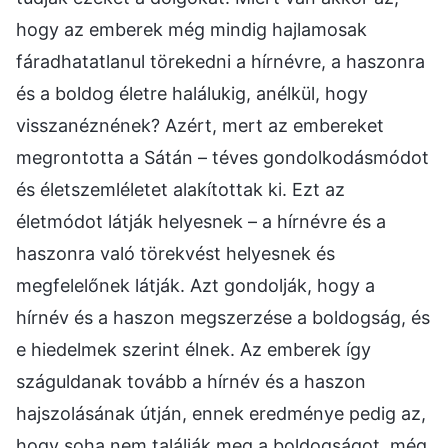
hogy az emberek még mindig hajlamosak
fáradhatatlanul törekedni a hírnévre, a haszonra
és a boldog életre halálukig, anélkül, hogy
visszanéznének? Azért, mert az embereket
megrontotta a Sátán – téves gondolkodásmódot
és életszemléletet alakítottak ki. Ezt az
életmódot látják helyesnek – a hírnévre és a
haszonra való törekvést helyesnek és
megfelelőnek látják. Azt gondolják, hogy a
hírnév és a haszon megszerzése a boldogság, és
e hiedelmek szerint élnek. Az emberek így
száguldanak tovább a hírnév és a haszon
hajszolásának útján, ennek eredménye pedig az,
hogy soha nem találják meg a boldogságot, még