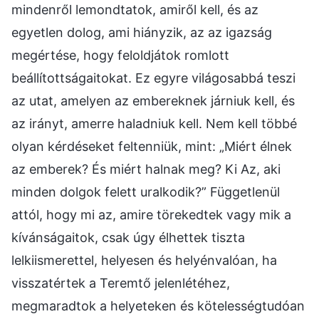
mindenről lemondtatok, amiről kell, és az
egyetlen dolog, ami hiányzik, az az igazság
megértése, hogy feloldjátok romlott
beállítottságaitokat. Ez egyre világosabbá teszi
az utat, amelyen az embereknek járniuk kell, és
az irányt, amerre haladniuk kell. Nem kell többé
olyan kérdéseket feltenniük, mint: „Miért élnek
az emberek? És miért halnak meg? Ki Az, aki
minden dolgok felett uralkodik?” Függetlenül
attól, hogy mi az, amire törekedtek vagy mik a
kívánságaitok, csak úgy élhettek tiszta
lelkiismerettel, helyesen és helyénvalóan, ha
visszatértek a Teremtő jelenlétéhez,
megmaradtok a helyeteken és kötelességtudóan