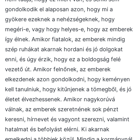
gondolkodik el alaposan azon, hogy mi a
gyökere ezeknek a nehézségeknek, hogy
megéri-e, vagy hogy helyes-e, hogy az emberek
így élnek. Amikor fiatalok, az emberek mindig
szép ruhákat akarnak hordani és jó dolgokat
enni, és úgy érzik, hogy ez a boldogság felé
vezető út. Amikor felnőnek, az emberek
elkezdenek azon gondolkodni, hogy keményen
kell tanulniuk, hogy kitűnjenek a tömegből, és jó
életet élvezhessenek. Amikor nagykorúvá
válnak, az emberek szeretnének sok pénzt
keresni, hírnevet és vagyont szerezni, valamint
hatalmat és befolyást elérni. Ki akarnak
emelkedni a többiek közül. Mindig a kormánynál