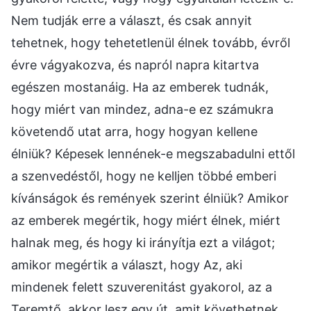
Nem tudják erre a választ, és csak annyit
tehetnek, hogy tehetetlenül élnek tovább, évről
évre vágyakozva, és napról napra kitartva
egészen mostanáig. Ha az emberek tudnák,
hogy miért van mindez, adna-e ez számukra
követendő utat arra, hogy hogyan kellene
élniük? Képesek lennének-e megszabadulni ettől
a szenvedéstől, hogy ne kelljen többé emberi
kívánságok és remények szerint élniük? Amikor
az emberek megértik, hogy miért élnek, miért
halnak meg, és hogy ki irányítja ezt a világot;
amikor megértik a választ, hogy Az, aki
mindenek felett szuverenitást gyakorol, az a
Teremtő, akkor lesz egy út, amit követhetnek.