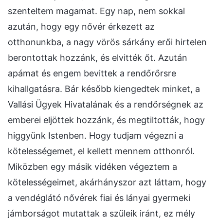
szenteltem magamat. Egy nap, nem sokkal
azután, hogy egy nővér érkezett az
otthonunkba, a nagy vörös sárkány erői hirtelen
berontottak hozzánk, és elvitték őt. Azután
apámat és engem bevittek a rendőrőrsre
kihallgatásra. Bár később kiengedtek minket, a
Vallási Ügyek Hivatalának és a rendőrségnek az
emberei eljöttek hozzánk, és megtiltották, hogy
higgyünk Istenben. Hogy tudjam végezni a
kötelességemet, el kellett mennem otthonról.
Miközben egy másik vidéken végeztem a
kötelességeimet, akárhányszor azt láttam, hogy
a vendéglátó nővérek fiai és lányai gyermeki
jámborságot mutattak a szüleik iránt, ez mély