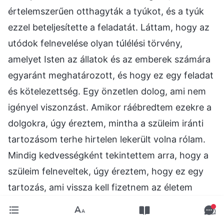
értelemszerűen otthagyták a tyúkot, és a tyúk
ezzel beteljesítette a feladatát. Láttam, hogy az
utódok felnevelése olyan túlélési törvény,
amelyet Isten az állatok és az emberek számára
egyaránt meghatározott, és hogy ez egy feladat
és kötelezettség. Egy önzetlen dolog, ami nem
igényel viszonzást. Amikor ráébredtem ezekre a
dolgokra, úgy éreztem, mintha a szüleim iránti
tartozásom terhe hirtelen lekerült volna rólam.
Mindig kedvességként tekintettem arra, hogy a
szüleim felneveltek, úgy éreztem, hogy ez egy
tartozás, ami vissza kell fizetnem az életem
során. Ez nagyon nyomasztott, kimerültséget és
fájdalmat okozott nekem. Isten szavainak