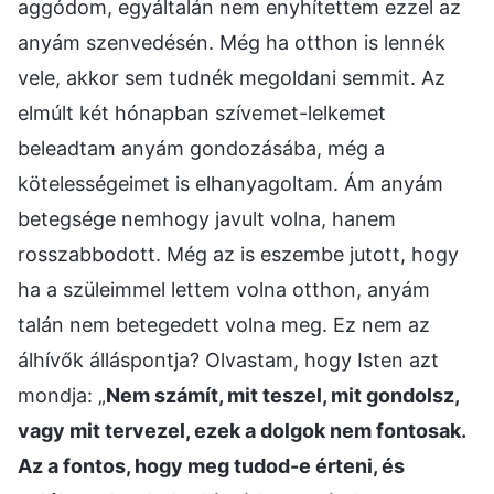
aggódom, egyáltalán nem enyhítettem ezzel az
anyám szenvedésén. Még ha otthon is lennék
vele, akkor sem tudnék megoldani semmit. Az
elmúlt két hónapban szívemet-lelkemet
beleadtam anyám gondozásába, még a
kötelességeimet is elhanyagoltam. Ám anyám
betegsége nemhogy javult volna, hanem
rosszabbodott. Még az is eszembe jutott, hogy
ha a szüleimmel lettem volna otthon, anyám
talán nem betegedett volna meg. Ez nem az
álhívők álláspontja? Olvastam, hogy Isten azt
mondja: „
Nem számít, mit teszel, mit gondolsz,
vagy mit tervezel, ezek a dolgok nem fontosak.
Az a fontos, hogy meg tudod-e érteni, és