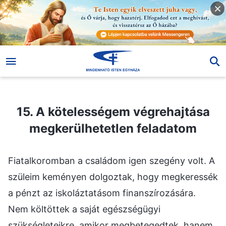
15. A kötelességem végrehajtása megkerülhetetlen feladatom
15. A kötelességem végrehajtása
megkerülhetetlen feladatom
Fiatalkoromban a családom igen szegény volt. A
szüleim keményen dolgoztak, hogy megkeressék
a pénzt az iskoláztatásom finanszírozására.
Nem költöttek a saját egészségügyi
szükségleteikre, amikor megbetegedtek, hanem