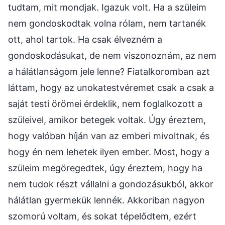
tudtam, mit mondjak. Igazuk volt. Ha a szüleim
nem gondoskodtak volna rólam, nem tartanék
ott, ahol tartok. Ha csak élvezném a
gondoskodásukat, de nem viszonoznám, az nem
a hálátlanságom jele lenne? Fiatalkoromban azt
láttam, hogy az unokatestvéremet csak a csak a
saját testi örömei érdeklik, nem foglalkozott a
szüleivel, amikor betegek voltak. Úgy éreztem,
hogy valóban híján van az emberi mivoltnak, és
hogy én nem lehetek ilyen ember. Most, hogy a
szüleim megöregedtek, úgy éreztem, hogy ha
nem tudok részt vállalni a gondozásukból, akkor
hálátlan gyermekük lennék. Akkoriban nagyon
szomorú voltam, és sokat tépelődtem, ezért