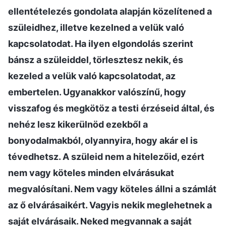
ellentételezés gondolata alapján közelítened a
szüleidhez, illetve kezelned a velük való
kapcsolatodat. Ha ilyen elgondolás szerint
bánsz a szüleiddel, törlesztesz nekik, és
kezeled a velük való kapcsolatodat, az
embertelen. Ugyanakkor valószínű, hogy
visszafog és megkötöz a testi érzéseid által, és
nehéz lesz kikerülnöd ezekből a
bonyodalmakból, olyannyira, hogy akár el is
tévedhetsz. A szüleid nem a hitelezőid, ezért
nem vagy köteles minden elvárásukat
megvalósítani. Nem vagy köteles állni a számlát
az ő elvárásaikért. Vagyis nekik meglehetnek a
saját elvárásaik. Neked megvannak a saját