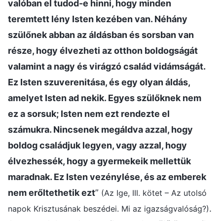
valóban el tudod-e hinni, hogy minden
teremtett lény Isten kezében van. Néhány
szülőnek abban az áldásban és sorsban van
része, hogy élvezheti az otthon boldogságát
valamint a nagy és virágzó család vidámságát.
Ez Isten szuverenitása, és egy olyan áldás,
amelyet Isten ad nekik. Egyes szülőknek nem
ez a sorsuk; Isten nem ezt rendezte el
számukra. Nincsenek megáldva azzal, hogy
boldog családjuk legyen, vagy azzal, hogy
élvezhessék, hogy a gyermekeik mellettük
maradnak. Ez Isten vezénylése, és az emberek
nem erőltethetik ezt
”
(Az Ige, III. kötet – Az utolsó
.
napok Krisztusának beszédei. Mi az igazságvalóság?)