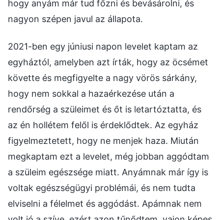
hogy anyám már tud főzni és bevásárolni, és
nagyon szépen javul az állapota.
2021-ben egy júniusi napon levelet kaptam az
egyháztól, amelyben azt írták, hogy az öcsémet
követte és megfigyelte a nagy vörös sárkány,
hogy nem sokkal a hazaérkezése után a
rendőrség a szüleimet és őt is letartóztatta, és
az én hollétem felől is érdeklődtek. Az egyház
figyelmeztetett, hogy ne menjek haza. Miután
megkaptam ezt a levelet, még jobban aggódtam
a szüleim egészsége miatt. Anyámnak már így is
voltak egészségügyi problémái, és nem tudta
elviselni a félelmet és aggódást. Apámnak nem
volt jó a szíve, ezért azon tűnődtem, vajon képes