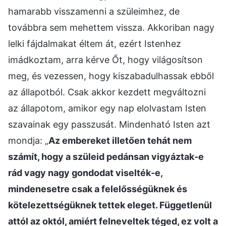
hamarabb visszamenni a szüleimhez, de
továbbra sem mehettem vissza. Akkoriban nagy
lelki fájdalmakat éltem át, ezért Istenhez
imádkoztam, arra kérve Őt, hogy világosítson
meg, és vezessen, hogy kiszabadulhassak ebből
az állapotból. Csak akkor kezdett megváltozni
az állapotom, amikor egy nap elolvastam Isten
szavainak egy passzusát. Mindenható Isten azt
mondja: „
Az embereket illetően tehát nem
számít, hogy a szüleid pedánsan vigyáztak-e
rád vagy nagy gondodat viselték-e,
mindenesetre csak a felelősségüknek és
kötelezettségüknek tettek eleget. Függetlenül
attól az októl, amiért felneveltek téged, ez volt a