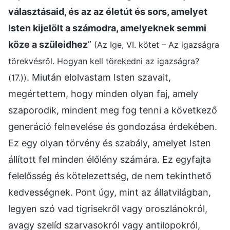
választásaid, és az az életút és sors, amelyet
Isten kijelölt a számodra, amelyeknek semmi
köze a szüleidhez
”
(Az Ige, VI. kötet – Az igazságra
törekvésről. Hogyan kell törekedni az igazságra?
. Miután elolvastam Isten szavait,
(17.))
megértettem, hogy minden olyan faj, amely
szaporodik, mindent meg fog tenni a következő
generáció felnevelése és gondozása érdekében.
Ez egy olyan törvény és szabály, amelyet Isten
állított fel minden élőlény számára. Ez egyfajta
felelősség és kötelezettség, de nem tekinthető
kedvességnek. Pont úgy, mint az állatvilágban,
legyen szó vad tigrisekről vagy oroszlánokról,
avagy szelíd szarvasokról vagy antilopokról,