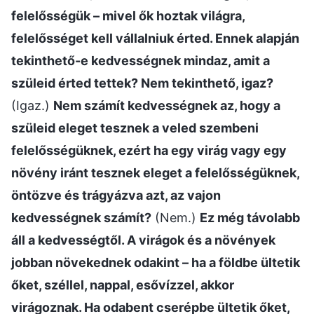
felelősségük – mivel ők hoztak világra,
felelősséget kell vállalniuk érted. Ennek alapján
tekinthető-e kedvességnek mindaz, amit a
szüleid érted tettek? Nem tekinthető, igaz?
(Igaz.)
Nem számít kedvességnek az, hogy a
szüleid eleget tesznek a veled szembeni
felelősségüknek, ezért ha egy virág vagy egy
növény iránt tesznek eleget a felelősségüknek,
öntözve és trágyázva azt, az vajon
kedvességnek számít?
(Nem.)
Ez még távolabb
áll a kedvességtől. A virágok és a növények
jobban növekednek odakint – ha a földbe ültetik
őket, széllel, nappal, esővízzel, akkor
virágoznak. Ha odabent cserépbe ültetik őket,