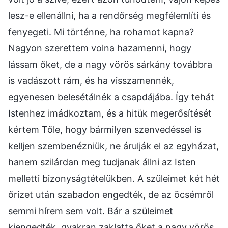
lesz-e ellenállni, ha a rendőrség megfélemlíti és
fenyegeti. Mi történne, ha rohamot kapna?
Nagyon szerettem volna hazamenni, hogy
lássam őket, de a nagy vörös sárkány továbbra
is vadászott rám, és ha visszamennék,
egyenesen belesétálnék a csapdájába. Így tehát
Istenhez imádkoztam, és a hitük megerősítését
kértem Tőle, hogy bármilyen szenvedéssel is
kelljen szembenézniük, ne árulják el az egyházat,
hanem szilárdan meg tudjanak állni az Isten
melletti bizonyságtételükben. A szüleimet két hét
őrizet után szabadon engedték, de az öcsémről
semmi hírem sem volt. Bár a szüleimet
kiengedték, gyakran zaklatta őket a nagy vörös