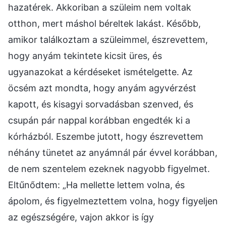
hazatérek. Akkoriban a szüleim nem voltak
otthon, mert máshol béreltek lakást. Később,
amikor találkoztam a szüleimmel, észrevettem,
hogy anyám tekintete kicsit üres, és
ugyanazokat a kérdéseket ismételgette. Az
öcsém azt mondta, hogy anyám agyvérzést
kapott, és kisagyi sorvadásban szenved, és
csupán pár nappal korábban engedték ki a
kórházból. Eszembe jutott, hogy észrevettem
néhány tünetet az anyámnál pár évvel korábban,
de nem szentelem ezeknek nagyobb figyelmet.
Eltűnődtem: „Ha mellette lettem volna, és
ápolom, és figyelmeztettem volna, hogy figyeljen
az egészségére, vajon akkor is így