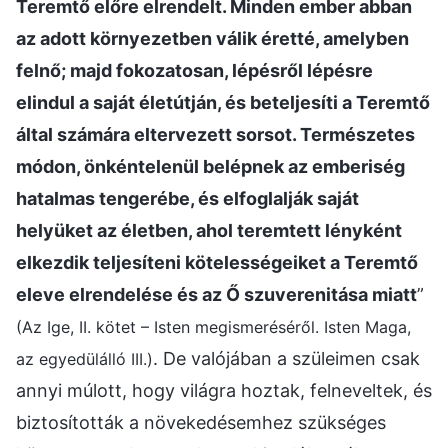
Teremtő előre elrendelt. Minden ember abban
az adott környezetben válik éretté, amelyben
felnő; majd fokozatosan, lépésről lépésre
elindul a saját életútján, és beteljesíti a Teremtő
által számára eltervezett sorsot. Természetes
módon, önkéntelenül belépnek az emberiség
hatalmas tengerébe, és elfoglalják saját
helyüket az életben, ahol teremtett lényként
elkezdik teljesíteni kötelességeiket a Teremtő
eleve elrendelése és az Ő szuverenitása miatt
”
(Az Ige, II. kötet – Isten megismeréséről. Isten Maga,
. De valójában a szüleimen csak
az egyedülálló III.)
annyi múlott, hogy világra hoztak, felneveltek, és
biztosították a növekedésemhez szükséges