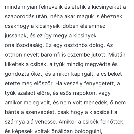
mindannyian felnevelik és etetik a kicsinyeiket a
szaporodás után, néha akár maguk is éheznek,
csakhogy a kicsinyeik időben élelemhez
jussanak, és ez így megy a kicsinyek
önállósodásáig. Ez egy ösztönös dolog. Az
otthon nevelt baromfi is eszembe jutott. Miután
kikeltek a csibék, a tyúk mindig megvédte és
gondozta őket, és amikor kapirgált, a csibéket
etette meg először. Ha veszély fenyegetett, a
tyúk szaladt előre, és esős napokon, vagy
amikor meleg volt, és nem volt menedék, ő nem
bánta a szenvedést, csak hogy a kiscsibéit a
szárnya alá vehesse. Amikor a csibék felnőttek,
és képesek voltak önállóan boldogulni,