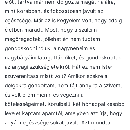
előtt tartva már nem dolgozta magát halálra,
mint korábban, és fokozatosan javult az
egészsége. Már az is kegyelem volt, hogy eddig
életben maradt. Most, hogy a szüleim
megöregedtek, jóllehet én nem tudtam
gondoskodni róluk, a nagynénéim és
nagybátyáim látogatták őket, és gondoskodtak
az anyagi szükségleteikről. Hát ez nem Isten
szuverenitása miatt volt? Amikor ezekre a
dolgokra gondoltam, nem fájt annyira a szívem,
és volt erőm menni és végezni a
kötelességeimet. Körülbelül két hónappal később
levelet kaptam apámtól, amelyben azt írja, hogy
anyám egészsége sokat javult. Azt mondta,