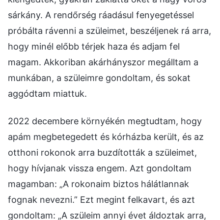
sárkány. A rendőrség ráadásul fenyegetéssel
próbálta rávenni a szüleimet, beszéljenek rá arra,
hogy minél előbb térjek haza és adjam fel
magam. Akkoriban akárhányszor megálltam a
munkában, a szüleimre gondoltam, és sokat
aggódtam miattuk.
2022 decembere környékén megtudtam, hogy
apám megbetegedett és kórházba került, és az
otthoni rokonok arra buzdították a szüleimet,
hogy hívjanak vissza engem. Azt gondoltam
magamban: „A rokonaim biztos hálátlannak
fognak nevezni.” Ezt megint felkavart, és azt
gondoltam: „A szüleim annyi évet áldoztak arra,