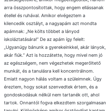
arra összpontosítottak, hogy engem ellássanak
étellel és ruhával. Amikor elvégeztem a
kilencedik osztályt, a nagyapám azt mondta
apámnak: „Ne költs többet a lányod
iskoláztatására!” De az apám így felelt:
„Ugyanúgy bánunk a gyerekeinkkel, akár lányok,
akár fiúk.” Azt is hozzátette, hogy mivel nem jó
az egészségem, nem végezhetek megerőltető
munkát, és a tanulásra kell koncentrálnom.
Emiatt nagyon hálás voltam a szüleimnek. Úgy
éreztem, hogy sokat szenvedtek értem, és a
gondoskodásuk nélkül nem tartanék ott, ahol
tartok. Onnantól fogva elkezdtem szorgalmasan
tanulni. Különösképp amikor ösztöndíjat kaptam,