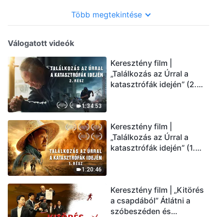
Több megtekintése
Válogatott videók
Keresztény film |
„Találkozás az Úrral a
katasztrófák idején” (2.
rész) Az utolsó napok
csapásai közelednek.
1:34:53
Hogyan juthatunk be Isten
Keresztény film |
országába? (Magyar
„Találkozás az Úrral a
szinkron)
katasztrófák idején” (1.
rész) A nagy katasztrófák
mögötti igazság sokkoló
1:20:46
lesz! (Magyar szinkron)
Keresztény film | „Kitörés
a csapdából” Átlátni a
szóbeszéden és