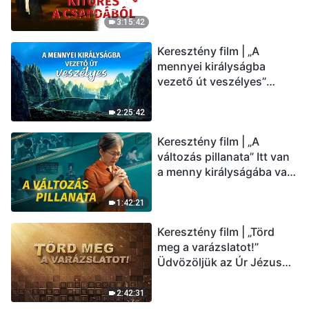
üdvözölni az Úr Jézust
(Magyar szinkron)
3:15:42
Keresztény film | „A
mennyei királyságba
vezető út veszélyes”
(Magyar szinkron)
2:25:42
Keresztény film | „A
változás pillanata” Itt van
a menny királyságába való
belépés útja (Magyar
szinkron)
1:42:21
Keresztény film | „Törd
meg a varázslatot!”
Üdvözöljük az Úr Jézus
visszatérését (Magyar
szinkron)
2:42:31