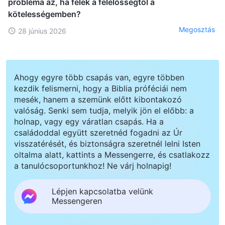
probléma az, ha félek a felelősségtől a
kötelességemben?
Megosztás
28 június 2026
Ahogy egyre több csapás van, egyre többen
kezdik felismerni, hogy a Biblia próféciái nem
mesék, hanem a szemünk előtt kibontakozó
valóság. Senki sem tudja, melyik jön el előbb: a
holnap, vagy egy váratlan csapás. Ha a
családoddal együtt szeretnéd fogadni az Úr
visszatérését, és biztonságra szeretnél lelni Isten
oltalma alatt, kattints a Messengerre, és csatlakozz
a tanulócsoportunkhoz! Ne várj holnapig!
Lépjen kapcsolatba velünk
Messengeren