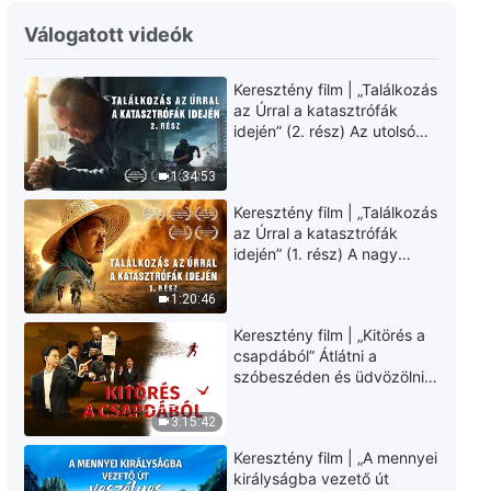
Isten igéje | „Hetedik tétel:
Válogatott videók
Elvetemültek, alattomosak és
csalárdak (Második rész)”
Keresztény film | „Találkozás
(Második szakasz)
41:07
az Úrral a katasztrófák
idején” (2. rész) Az utolsó
Isten igéje | „Hetedik tétel:
napok csapásai
Elvetemültek, alattomosak és
közelednek. Hogyan
1:34:53
csalárdak (Második rész)”
juthatunk be Isten
(Harmadik szakasz)
1:04:38
Keresztény film | „Találkozás
országába? (Magyar
az Úrral a katasztrófák
szinkron)
idején” (1. rész) A nagy
Isten igéje | „Hetedik tétel:
katasztrófák mögötti
Elvetemültek, alattomosak és
igazság sokkoló lesz!
1:20:46
csalárdak (Második rész)”
(Magyar szinkron)
(Negyedik szakasz)
1:11:30
Keresztény film | „Kitörés a
csapdából” Átlátni a
Isten igéje | „Hetedik tétel:
szóbeszéden és üdvözölni
Elvetemültek, alattomosak és
az Úr Jézust (Magyar
csalárdak (Második rész)”
szinkron)
3:15:42
(Ötödik szakasz)
1:24:29
Keresztény film | „A mennyei
királyságba vezető út