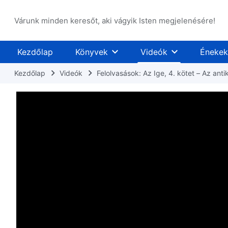
Várunk minden keresőt, aki vágyik Isten megjelenésére!
Kezdőlap
Könyvek
Videók
Énekek
Kezdőlap
Videók
Felolvasások: Az Ige, 4. kötet – Az anti