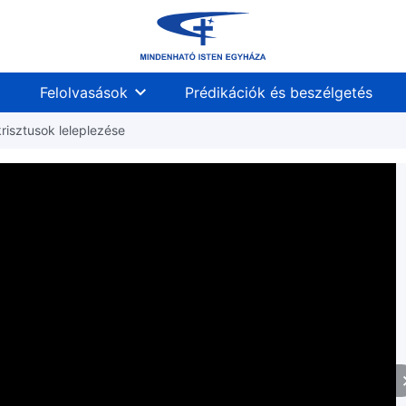
Felolvasások
Prédikációk és beszélgetés
krisztusok leleplezése