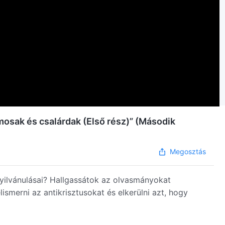
tomosak és csalárdak (Első rész)” (Második
Megosztás
nyilvánulásai? Hallgassátok az olvasmányokat
ismerni az antikrisztusokat és elkerülni azt, hogy