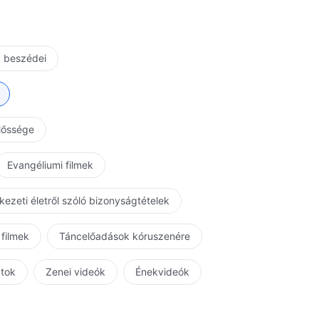
k beszédei
előssége
Evangéliumi filmek
kezeti életről szóló bizonyságtételek
 filmek
Táncelőadások kóruszenére
atok
Zenei videók
Énekvideók