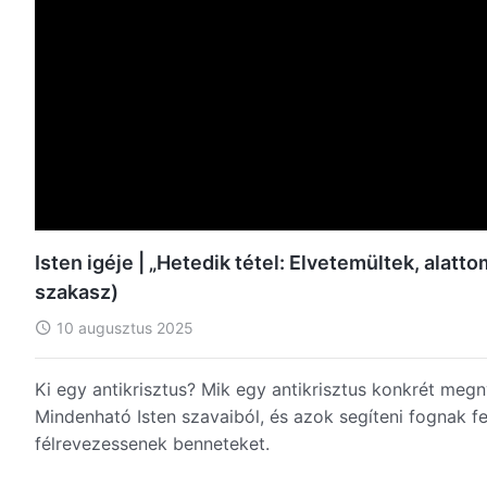
Isten igéje | „Hetedik tétel: Elvetemültek, alat
szakasz)
10 augusztus 2025
Ki egy antikrisztus? Mik egy antikrisztus konkrét meg
Mindenható Isten szavaiból, és azok segíteni fognak fel
félrevezessenek benneteket.