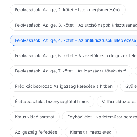
Felolvasások: Az Ige, 2. kötet – Isten megismeréséről
Felolvasások: Az Ige, 3. kötet – Az utolsó napok Krisztusána
Felolvasások: Az Ige, 4. kötet – Az antikrisztusok leleplezése
Felolvasások: Az Ige, 5. kötet – A vezetők és a dolgozók fel
Felolvasások: Az Ige, 7. kötet – Az igazságra törekvésről
Prédikációsorozat: Az igazság keresése a hitben
Gyüle
Élettapasztalat bizonyságtétel filmek
Vallási üldöztetés
Kórus videó sorozat
Egyházi élet – varietéműsor-soroz
Az igazság felfedése
Kiemelt filmrészletek