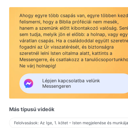
Ahogy egyre több csapás van, egyre többen kezd
felismerni, hogy a Biblia próféciái nem mesék,
hanem a szemünk előtt kibontakozó valóság. Sen
sem tudja, melyik jön el előbb: a holnap, vagy egy
váratlan csapás. Ha a családoddal együtt szeretn
fogadni az Úr visszatérését, és biztonságra
szeretnél lelni Isten oltalma alatt, kattints a
Messengerre, és csatlakozz a tanulócsoportunkho
Ne várj holnapig!
Lépjen kapcsolatba velünk
Messengeren
Más típusú videók
Felolvasások: Az Ige, 1. kötet – Isten megjelenése és munkáj