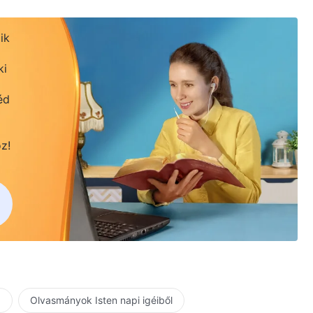
ik
ki
éd
z!
a
Olvasmányok Isten napi igéiből