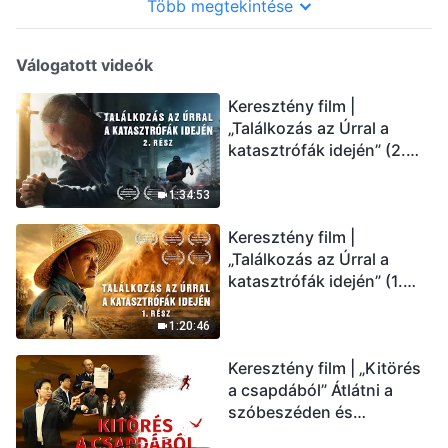
Több megtekintése
Válogatott videók
Keresztény film |
„Találkozás az Úrral a
katasztrófák idején” (2.
rész) Az utolsó napok
csapásai közelednek.
1:34:53
Hogyan juthatunk be Isten
Keresztény film |
országába? (Magyar
„Találkozás az Úrral a
szinkron)
katasztrófák idején” (1.
rész) A nagy katasztrófák
mögötti igazság sokkoló
1:20:46
lesz! (Magyar szinkron)
Keresztény film | „Kitörés
a csapdából” Átlátni a
szóbeszéden és
üdvözölni az Úr Jézust