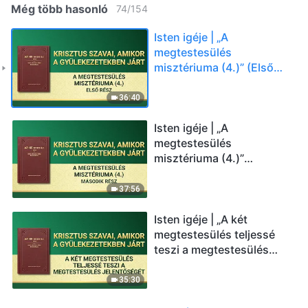
Még több hasonló
74
/
154
Isten igéje | „A
megtestesülés
misztériuma (4.)” (Első
rész)
36:40
Isten igéje | „A
megtestesülés
misztériuma (4.)”
(Második rész)
37:56
Isten igéje | „A két
megtestesülés teljessé
teszi a megtestesülés
jelentőségét”
35:30