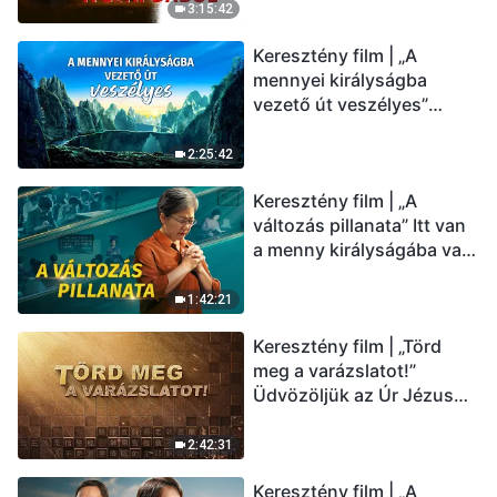
(Magyar szinkron)
3:15:42
Keresztény film | „A
mennyei királyságba
vezető út veszélyes”
(Magyar szinkron)
2:25:42
Keresztény film | „A
változás pillanata” Itt van
a menny királyságába való
belépés útja (Magyar
szinkron)
1:42:21
Keresztény film | „Törd
meg a varázslatot!”
Üdvözöljük az Úr Jézus
visszatérését (Magyar
szinkron)
2:42:31
Keresztény film | „A