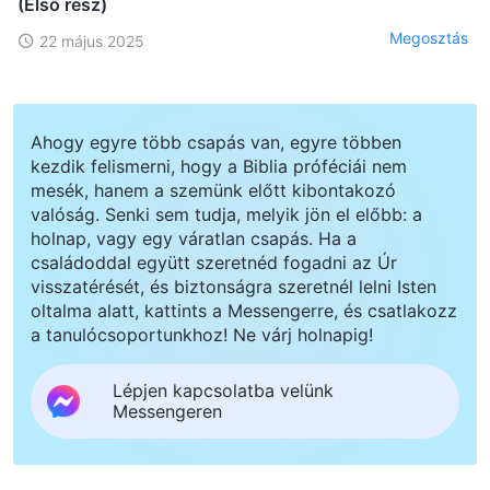
(Első rész)
Megosztás
22 május 2025
Ahogy egyre több csapás van, egyre többen
kezdik felismerni, hogy a Biblia próféciái nem
mesék, hanem a szemünk előtt kibontakozó
valóság. Senki sem tudja, melyik jön el előbb: a
holnap, vagy egy váratlan csapás. Ha a
családoddal együtt szeretnéd fogadni az Úr
visszatérését, és biztonságra szeretnél lelni Isten
oltalma alatt, kattints a Messengerre, és csatlakozz
a tanulócsoportunkhoz! Ne várj holnapig!
Lépjen kapcsolatba velünk
Messengeren