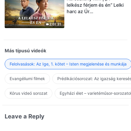
lelkész férjem és én” Lelki
harc az Úr
visszatérésének
üdvözlésekor (Magyar
2:01:31
szinkron)
Más típusú videók
Felolvasások: Az Ige, 1. kötet – Isten megjelenése és munkája
Evangéliumi filmek
Prédikációsorozat: Az igazság keresés
Kórus videó sorozat
Egyházi élet – varietéműsor-sorozato
Leave a Reply