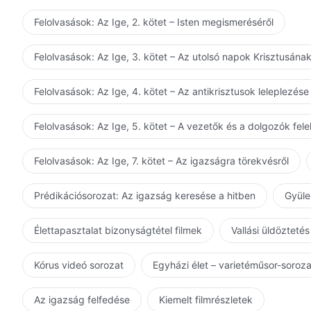
Felolvasások: Az Ige, 2. kötet – Isten megismeréséről
Felolvasások: Az Ige, 3. kötet – Az utolsó napok Krisztusána
Felolvasások: Az Ige, 4. kötet – Az antikrisztusok leleplezése
Felolvasások: Az Ige, 5. kötet – A vezetők és a dolgozók fel
Felolvasások: Az Ige, 7. kötet – Az igazságra törekvésről
Prédikációsorozat: Az igazság keresése a hitben
Gyüle
Élettapasztalat bizonyságtétel filmek
Vallási üldöztetés
Kórus videó sorozat
Egyházi élet – varietéműsor-soroz
Az igazság felfedése
Kiemelt filmrészletek