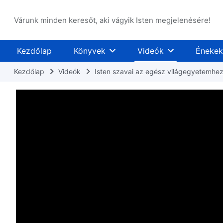
Várunk minden keresőt, aki vágyik Isten megjelenésére!
Kezdőlap
Könyvek
Videók
Énekek
Kezdőlap
Videók
Isten szavai az egész világegyetemhe