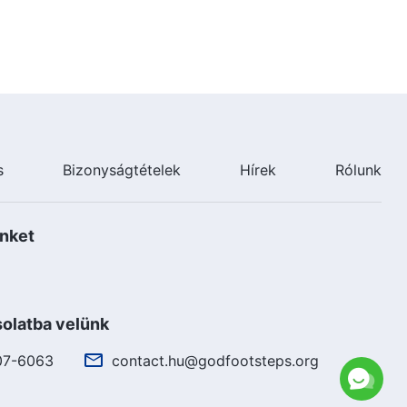
s
Bizonyságtételek
Hírek
Rólunk
nket
olatba velünk
07-6063
contact.hu@godfootsteps.org