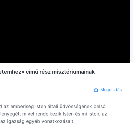
egyetemhez« című rész misztériumainak
Megosztás
 az emberiség Isten általi üdvösségének belső
 lényegét, mivel rendelkezik Isten és mi Isten, az
t az igazság egyéb vonatkozásait.