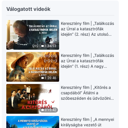
Isten igéje | „Az »Isten szavai az
Válogatott videók
egész világegyetemhez« című
rész misztériumainak
értelmezései: 10. fejezet”
Keresztény film | „Találkozás
23:50
az Úrral a katasztrófák
idején” (2. rész) Az utolsó
Isten igéje | „Az »Isten szavai az
napok csapásai
egész világegyetemhez« című
közelednek. Hogyan
1:34:53
rész misztériumainak
juthatunk be Isten
értelmezései: 11. fejezet”
24:15
Keresztény film | „Találkozás
országába? (Magyar
az Úrral a katasztrófák
szinkron)
idején” (1. rész) A nagy
Isten igéje | „Az »Isten szavai az
katasztrófák mögötti
egész világegyetemhez« című
igazság sokkoló lesz!
1:20:46
rész misztériumainak
(Magyar szinkron)
értelmezései – Kiegészítés: 2.
9:40
Keresztény film | „Kitörés a
fejezet”
csapdából” Átlátni a
Isten igéje | „Az »Isten szavai az
szóbeszéden és üdvözölni
egész világegyetemhez« című
az Úr Jézust (Magyar
rész misztériumainak
szinkron)
3:15:42
értelmezései: 12. fejezet”
33:52
Keresztény film | „A mennyei
királyságba vezető út