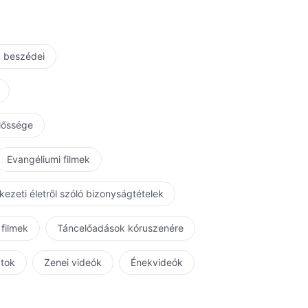
k beszédei
előssége
Evangéliumi filmek
kezeti életről szóló bizonyságtételek
 filmek
Táncelőadások kóruszenére
atok
Zenei videók
Énekvideók