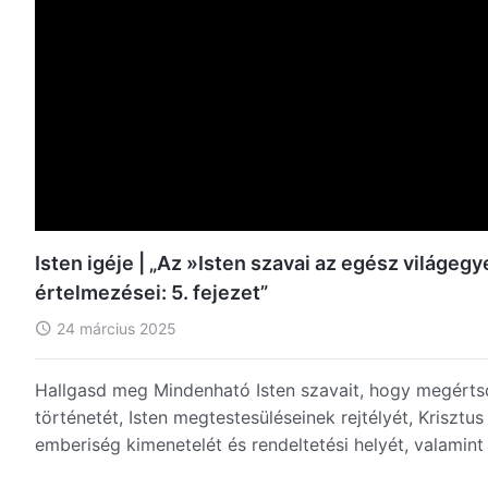
Isten igéje | „Az »Isten szavai az egész világ
értelmezései: 5. fejezet”
24 március 2025
Hallgasd meg Mindenható Isten szavait, hogy megértsd
történetét, Isten megtestesüléseinek rejtélyét, Krisztus
emberiség kimenetelét és rendeltetési helyét, valamin