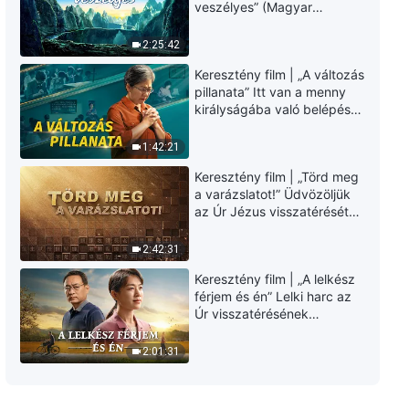
Isten igéje | „Az »Isten szavai az
veszélyes” (Magyar
egész világegyetemhez« című
szinkron)
rész misztériumainak
2:25:42
értelmezései: 16. fejezet”
25:56
Keresztény film | „A változás
pillanata” Itt van a menny
királyságába való belépés
útja (Magyar szinkron)
1:42:21
Keresztény film | „Törd meg
a varázslatot!” Üdvözöljük
az Úr Jézus visszatérését
(Magyar szinkron)
2:42:31
Keresztény film | „A lelkész
férjem és én” Lelki harc az
Úr visszatérésének
üdvözlésekor (Magyar
szinkron)
2:01:31