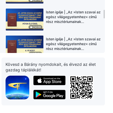
29:14
Isten igéje | „Az »Isten szavai az
egész világegyetemhez« című
rész misztériumainak
értelmezései: Péter életéről”
24:08
Isten igéje | „Az »Isten szavai az
egész világegyetemhez« című
rész misztériumainak
értelmezései: 8. fejezet”
15:31
Kövesd a Bárány nyomdokait, és élvezd az élet
Isten igéje | „Az »Isten szavai az
gazdag táplálékát!
egész világegyetemhez« című
rész misztériumainak
értelmezései: 9. fejezet”
26:12
Isten igéje | „Az »Isten szavai az
egész világegyetemhez« című
rész misztériumainak
értelmezései – Kiegészítés: 1.
11:50
fejezet”