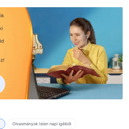
ik
ki
éd
z!
a
Olvasmányok Isten napi igéiből