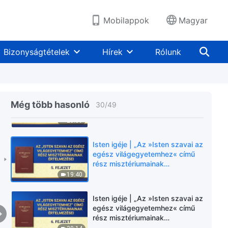
fejezet”
15:32
Mobilappok
Magyar
Isten igéje | „Az »Isten szavai az
egész világegyetemhez« című
Bizonyságtételek
Hírek
Rólunk
rész misztériumainak
értelmezései: 1. fejezet”
21:08
Isten igéje | „Az »Isten szavai az
egész világegyetemhez« című
Még több hasonló
30
/
49
rész misztériumainak
értelmezései: 3. fejezet”
25:09
Isten igéje | „Az »Isten szavai az
egész világegyetemhez« című
rész misztériumainak
értelmezései: 5. fejezet”
19:40
Isten igéje | „Az »Isten szavai az
egész világegyetemhez« című
rész misztériumainak
értelmezései: 6. fejezet”