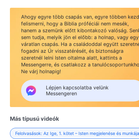
Ahogy egyre több csapás van, egyre többen kezd
felismerni, hogy a Biblia próféciái nem mesék,
hanem a szemünk előtt kibontakozó valóság. Sen
sem tudja, melyik jön el előbb: a holnap, vagy egy
váratlan csapás. Ha a családoddal együtt szeretn
fogadni az Úr visszatérését, és biztonságra
szeretnél lelni Isten oltalma alatt, kattints a
Messengerre, és csatlakozz a tanulócsoportunkho
Ne várj holnapig!
Lépjen kapcsolatba velünk
Messengeren
Más típusú videók
Felolvasások: Az Ige, 1. kötet – Isten megjelenése és munkáj