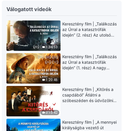
Isten igéje | „Hogyan kell
Válogatott videók
törekedni az igazságra? (8.)”
(Harmadik rész)
Keresztény film | „Találkozás
25:38
az Úrral a katasztrófák
idején” (2. rész) Az utolsó
Isten igéje | „Hogyan kell
napok csapásai
törekedni az igazságra? (8.)”
közelednek. Hogyan
1:34:53
(Negyedik rész)
juthatunk be Isten
42:30
Keresztény film | „Találkozás
országába? (Magyar
az Úrral a katasztrófák
szinkron)
idején” (1. rész) A nagy
Isten igéje | „Hogyan kell
katasztrófák mögötti
törekedni az igazságra? (8.)”
igazság sokkoló lesz!
(Ötödik rész)
1:20:46
(Magyar szinkron)
57:59
Keresztény film | „Kitörés a
csapdából” Átlátni a
Isten igéje | „Hogyan kell
szóbeszéden és üdvözölni
törekedni az igazságra? (8.)”
az Úr Jézust (Magyar
(Hatodik rész)
szinkron)
3:15:42
40:07
Keresztény film | „A mennyei
királyságba vezető út
Isten igéje | „Hogyan kell