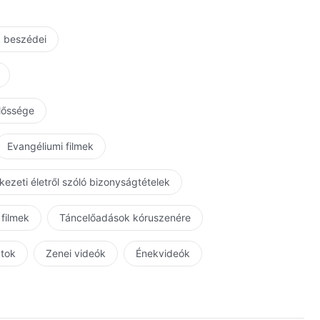
k beszédei
előssége
Evangéliumi filmek
kezeti életről szóló bizonyságtételek
 filmek
Táncelőadások kóruszenére
atok
Zenei videók
Énekvideók