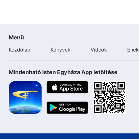
Menü
Kezdőlap
Könyvek
Videók
Ének
Mindenható Isten Egyháza App letöltése