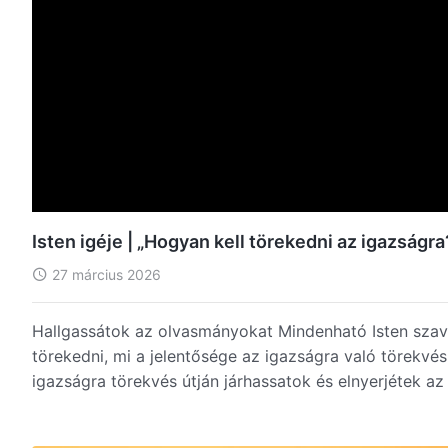
Isten igéje | „Hogyan kell törekedni az igazságra
27 március 2026
Hallgassátok az olvasmányokat Mindenható Isten szava
törekedni, mi a jelentősége az igazságra való törekvé
igazságra törekvés útján járhassatok és elnyerjétek a