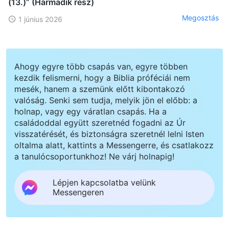
(13.)” (Harmadik rész)
Megosztás
1 június 2026
Ahogy egyre több csapás van, egyre többen
kezdik felismerni, hogy a Biblia próféciái nem
mesék, hanem a szemünk előtt kibontakozó
valóság. Senki sem tudja, melyik jön el előbb: a
holnap, vagy egy váratlan csapás. Ha a
családoddal együtt szeretnéd fogadni az Úr
visszatérését, és biztonságra szeretnél lelni Isten
oltalma alatt, kattints a Messengerre, és csatlakozz
a tanulócsoportunkhoz! Ne várj holnapig!
Lépjen kapcsolatba velünk
Messengeren