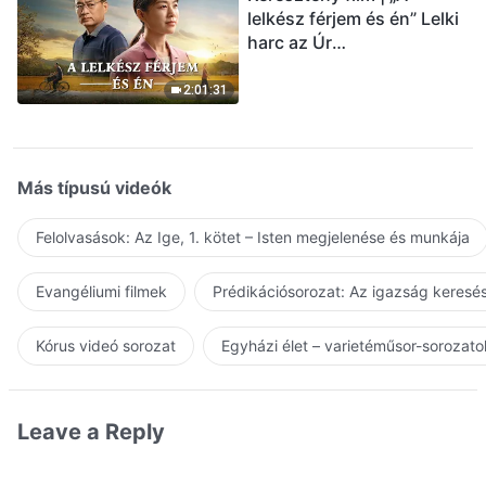
lelkész férjem és én” Lelki
harc az Úr
visszatérésének
üdvözlésekor (Magyar
2:01:31
szinkron)
Más típusú videók
Felolvasások: Az Ige, 1. kötet – Isten megjelenése és munkája
Evangéliumi filmek
Prédikációsorozat: Az igazság keresés
Kórus videó sorozat
Egyházi élet – varietéműsor-sorozato
Leave a Reply