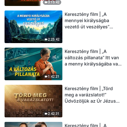
(Magyar szinkron)
3:15:42
Keresztény film | „A
mennyei királyságba
vezető út veszélyes”
(Magyar szinkron)
2:25:42
Keresztény film | „A
változás pillanata” Itt van
a menny királyságába való
belépés útja (Magyar
szinkron)
1:42:21
Keresztény film | „Törd
meg a varázslatot!”
Üdvözöljük az Úr Jézus
visszatérését (Magyar
szinkron)
2:42:31
Keresztény film | „A