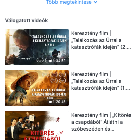
Több megtekintése
Válogatott videók
Keresztény film |
„Találkozás az Úrral a
katasztrófák idején” (2.
rész) Az utolsó napok
csapásai közelednek.
1:34:53
Hogyan juthatunk be Isten
Keresztény film |
országába? (Magyar
„Találkozás az Úrral a
szinkron)
katasztrófák idején” (1.
rész) A nagy katasztrófák
mögötti igazság sokkoló
1:20:46
lesz! (Magyar szinkron)
Keresztény film | „Kitörés
a csapdából” Átlátni a
szóbeszéden és
üdvözölni az Úr Jézust