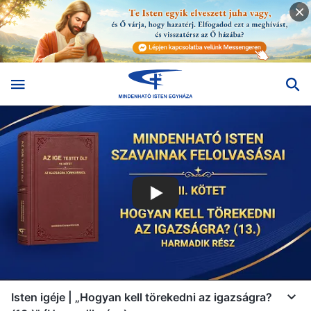
Isten igéje | „Hogyan kell törekedni az igazságra?