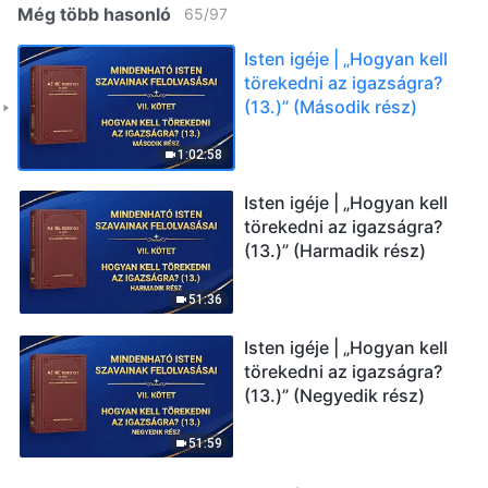
Még több hasonló
65
/
97
Isten igéje | „Hogyan kell
törekedni az igazságra?
(13.)” (Második rész)
1:02:58
Isten igéje | „Hogyan kell
törekedni az igazságra?
(13.)” (Harmadik rész)
51:36
Isten igéje | „Hogyan kell
törekedni az igazságra?
(13.)” (Negyedik rész)
51:59