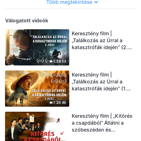
Több megtekintése
Válogatott videók
Keresztény film |
„Találkozás az Úrral a
katasztrófák idején” (2.
rész) Az utolsó napok
csapásai közelednek.
1:34:53
Hogyan juthatunk be Isten
Keresztény film |
országába? (Magyar
„Találkozás az Úrral a
szinkron)
katasztrófák idején” (1.
rész) A nagy katasztrófák
mögötti igazság sokkoló
1:20:46
lesz! (Magyar szinkron)
Keresztény film | „Kitörés
a csapdából” Átlátni a
szóbeszéden és
üdvözölni az Úr Jézust