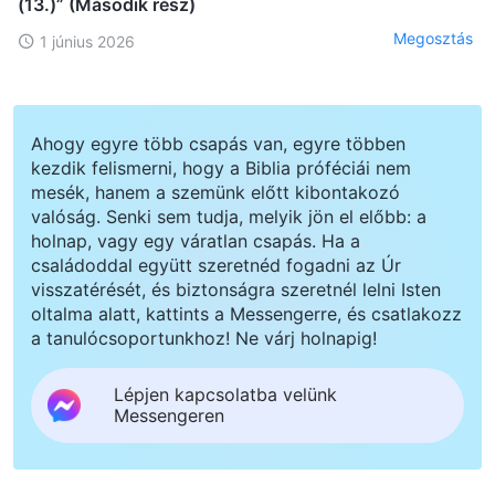
(13.)” (Második rész)
Megosztás
1 június 2026
Ahogy egyre több csapás van, egyre többen
kezdik felismerni, hogy a Biblia próféciái nem
mesék, hanem a szemünk előtt kibontakozó
valóság. Senki sem tudja, melyik jön el előbb: a
holnap, vagy egy váratlan csapás. Ha a
családoddal együtt szeretnéd fogadni az Úr
visszatérését, és biztonságra szeretnél lelni Isten
oltalma alatt, kattints a Messengerre, és csatlakozz
a tanulócsoportunkhoz! Ne várj holnapig!
Lépjen kapcsolatba velünk
Messengeren