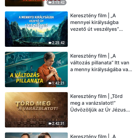
(Magyar szinkron)
3:15:42
Keresztény film | „A
mennyei királyságba
vezető út veszélyes”
(Magyar szinkron)
2:25:42
Keresztény film | „A
változás pillanata” Itt van
a menny királyságába való
belépés útja (Magyar
szinkron)
1:42:21
Keresztény film | „Törd
meg a varázslatot!”
Üdvözöljük az Úr Jézus
visszatérését (Magyar
szinkron)
2:42:31
Keresztény film | „A