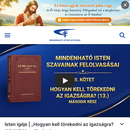
Isten igéje | „Hogyan kell törekedni az igazságra?