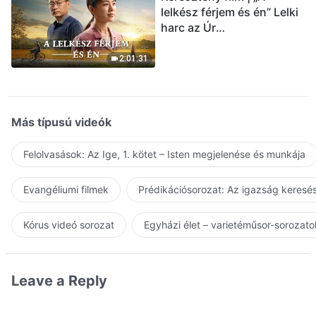
lelkész férjem és én” Lelki
harc az Úr
visszatérésének
üdvözlésekor (Magyar
2:01:31
szinkron)
Más típusú videók
Felolvasások: Az Ige, 1. kötet – Isten megjelenése és munkája
Evangéliumi filmek
Prédikációsorozat: Az igazság keresés
Kórus videó sorozat
Egyházi élet – varietéműsor-sorozato
Leave a Reply