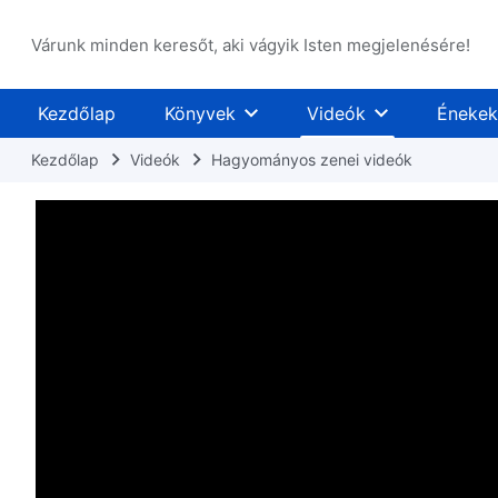
Várunk minden keresőt, aki vágyik Isten megjelenésére!
Kezdőlap
Könyvek
Videók
Énekek
Kezdőlap
Videók
Hagyományos zenei videók