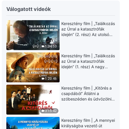
Keresztény dal – Osztatlan
Válogatott videók
szívvel dicsérjük Istent
Keresztény film | „Találkozás
4:42
az Úrral a katasztrófák
idején” (2. rész) Az utolsó
Keresztény dal – Az ember élete
napok csapásai
teljes egészében Isten
közelednek. Hogyan
1:34:53
szuverenitása alatt áll
juthatunk be Isten
4:23
Keresztény film | „Találkozás
országába? (Magyar
az Úrral a katasztrófák
szinkron)
idején” (1. rész) A nagy
Keresztény dal – Isten elvárásai
katasztrófák mögötti
az emberiséggel szemben nem
igazság sokkoló lesz!
változtak
1:20:46
(Magyar szinkron)
5:28
Keresztény film | „Kitörés a
csapdából” Átlátni a
Keresztény dal – Egy teremtett
szóbeszéden és üdvözölni
lénynek hagynia kell, hogy Isten
az Úr Jézust (Magyar
vezényeljen
szinkron)
3:15:42
3:56
Keresztény film | „A mennyei
királyságba vezető út