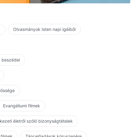
a
Olvasmányok Isten napi igéiből
k beszédei
előssége
Evangéliumi filmek
kezeti életről szóló bizonyságtételek
 filmek
Táncelőadások kóruszenére