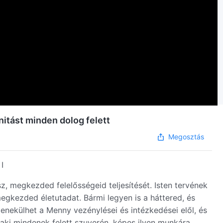
itást minden dolog felett
Megosztás
I
ssz, megkezded felelősségeid teljesítését. Isten tervének
egkezded életutadat. Bármi legyen is a háttered, és
menekülhet a Menny vezénylései és intézkedései elől, és
, aki mindenek felett szuverén, képes ilyen munkára.