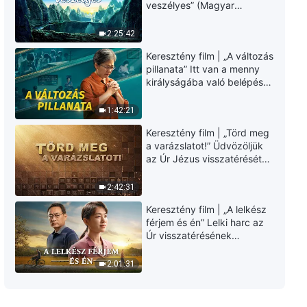
Keresztény dal – Isten szavainak
veszélyes” (Magyar
fontossága
szinkron)
2:25:42
4:02
Keresztény film | „A változás
pillanata” Itt van a menny
Keresztény dal – Minden
királyságába való belépés
misztérium feltárult
útja (Magyar szinkron)
1:42:21
2:48
Keresztény film | „Törd meg
a varázslatot!” Üdvözöljük
Keresztény dal – Hogyan
az Úr Jézus visszatérését
csendesítsd el szíved Isten előtt
(Magyar szinkron)
5:33
2:42:31
Keresztény film | „A lelkész
Keresztény zene – Isten azt
férjem és én” Lelki harc az
kívánja, hogy az ember az
Úr visszatérésének
igazságra törekedjen s életben
üdvözlésekor (Magyar
maradjon
8:47
szinkron)
2:01:31
Keresztény dal – Isten népe
minden nemzetből egyként