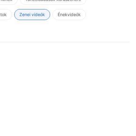
atok
Zenei videók
Énekvideók