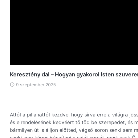
Keresztény dal – Hogyan gyakorol Isten szuveren
9 szeptember 2025
Attól a pillanattól kezdve, hogy sírva erre a világra jö
és elrendelésének kedvéért töltöd be szerepedet, és m
bármilyen út is álljon előtted, végső soron senki sem 
senki sem képes irányítani a saját sorsát, mert csak Ő