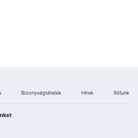
6:29
Keresztény dal 2022 – Légy
olyan ember, aki elfogadja az
igazságot
3:13
English Christian Song | "God
Blesses Those Who Love Him" |
Praise Song
3:30
s
Bizonyságtételek
Hírek
Rólunk
nket