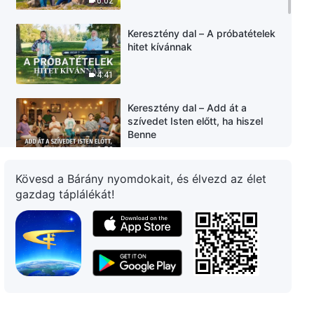
6:02
Keresztény dal – A próbatételek
hitet kívánnak
4:41
Keresztény dal – Add át a
szívedet Isten előtt, ha hiszel
Benne
3:50
Kövesd a Bárány nyomdokait, és élvezd az élet
Keresztény dal – Az embereknek
gazdag táplálékát!
érteniük kell az élet értelmét és
értékét
10:09
Keresztény dal – A testté lett
Isten csendben munkálkodik az
emberiség megmentéséért
5:51