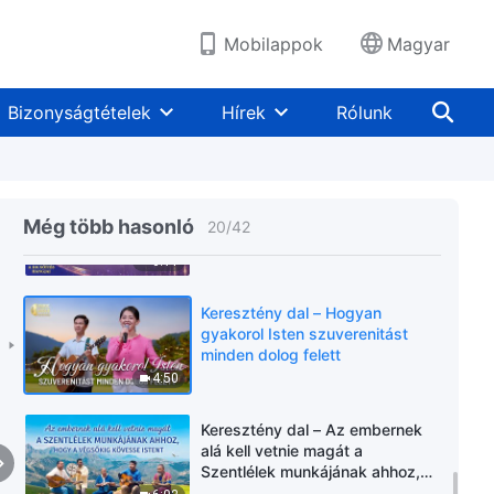
véget | 2026 A dicsőítés hangjai
9:19
Mobilappok
Magyar
Keresztény dal – Isten azt
kívánja, hogy több ember nyerje
Bizonyságtételek
Hírek
Rólunk
el üdvösségét
3:23
Keresztény dal – Tudatában
vagy a küldetésednek? | 2026 A
Még több hasonló
20
/
42
dicsőítés hangjai
6:11
Keresztény dal – Hogyan
gyakorol Isten szuverenitást
minden dolog felett
4:50
Keresztény dal – Az embernek
alá kell vetnie magát a
Szentlélek munkájának ahhoz,
hogy a végsőkig kövesse Istent