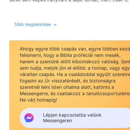
A kezdetektől fogva, amióta az ember létezik, Isten mi
Több megtekintése
világegyetemet és vezérelve minden dolog változásán
dolgot, az embert is csendesen és tudtán kívül táplálj
minden dolog, az ember is tudtán kívül él Isten kezéne
Ahogy egyre több csapás van, egyre többen kezd
felismerni, hogy a Biblia próféciái nem mesék,
hanem a szemünk előtt kibontakozó valóság. Sen
sem tudja, melyik jön el előbb: a holnap, vagy egy
Az ember szíve és lelke Isten markában van, és Isten s
váratlan csapás. Ha a családoddal együtt szeretn
elhiszed-e mindezt vagy sem, minden és bármi, legyen 
fogadni az Úr visszatérését, és biztonságra
mozdul, változik, újul meg és tűnik el. Így gyakorol szu
szeretnél lelni Isten oltalma alatt, kattints a
Messengerre, és csatlakozz a tanulócsoportunkho
Forrás: Az Ige, I. köt
Ne várj holnapig!
Lépjen kapcsolatba velünk
Messengeren