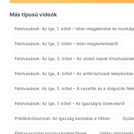
Más típusú videók
Felolvasások: Az Ige, 1. kötet – Isten megjelenése és munkáj
Felolvasások: Az Ige, 2. kötet – Isten megismeréséről
Felolvasások: Az Ige, 3. kötet – Az utolsó napok Krisztusána
Felolvasások: Az Ige, 4. kötet – Az antikrisztusok leleplezése
Felolvasások: Az Ige, 5. kötet – A vezetők és a dolgozók fel
Felolvasások: Az Ige, 7. kötet – Az igazságra törekvésről
Prédikációsorozat: Az igazság keresése a hitben
Gyüle
Élettapasztalat bizonyságtétel filmek
Vallási üldöztetés