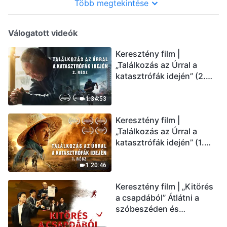
Több megtekintése
Válogatott videók
Keresztény film |
„Találkozás az Úrral a
katasztrófák idején” (2.
rész) Az utolsó napok
csapásai közelednek.
1:34:53
Hogyan juthatunk be Isten
Keresztény film |
országába? (Magyar
„Találkozás az Úrral a
szinkron)
katasztrófák idején” (1.
rész) A nagy katasztrófák
mögötti igazság sokkoló
1:20:46
lesz! (Magyar szinkron)
Keresztény film | „Kitörés
a csapdából” Átlátni a
szóbeszéden és
üdvözölni az Úr Jézust