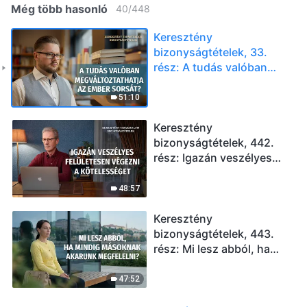
Még több hasonló
40
/
448
Keresztény
bizonyságtételek, 33.
rész: A tudás valóban
megváltoztathatja az
ember sorsát?
51:10
Keresztény
bizonyságtételek, 442.
rész: Igazán veszélyes
felületesen végezni a
kötelességet
48:57
Keresztény
bizonyságtételek, 443.
rész: Mi lesz abból, ha
mindig másoknak
akarunk megfelelni?
47:52