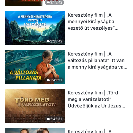
(Magyar szinkron)
3:15:42
Keresztény film | „A
mennyei királyságba
vezető út veszélyes”
(Magyar szinkron)
2:25:42
Keresztény film | „A
változás pillanata” Itt van
a menny királyságába való
belépés útja (Magyar
szinkron)
1:42:21
Keresztény film | „Törd
meg a varázslatot!”
Üdvözöljük az Úr Jézus
visszatérését (Magyar
szinkron)
2:42:31
Keresztény film | „A