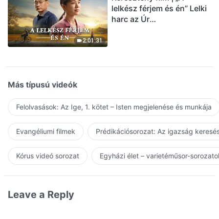
lelkész férjem és én” Lelki
harc az Úr
visszatérésének
üdvözlésekor (Magyar
2:01:31
szinkron)
Más típusú videók
Felolvasások: Az Ige, 1. kötet – Isten megjelenése és munkája
Evangéliumi filmek
Prédikációsorozat: Az igazság keresés
Kórus videó sorozat
Egyházi élet – varietéműsor-sorozato
Leave a Reply