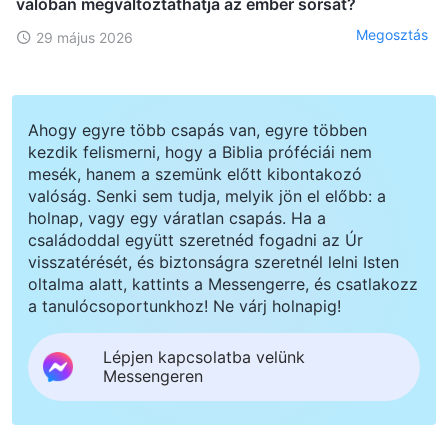
valóban megváltoztathatja az ember sorsát?
Megosztás
29 május 2026
Ahogy egyre több csapás van, egyre többen
kezdik felismerni, hogy a Biblia próféciái nem
mesék, hanem a szemünk előtt kibontakozó
valóság. Senki sem tudja, melyik jön el előbb: a
holnap, vagy egy váratlan csapás. Ha a
családoddal együtt szeretnéd fogadni az Úr
visszatérését, és biztonságra szeretnél lelni Isten
oltalma alatt, kattints a Messengerre, és csatlakozz
a tanulócsoportunkhoz! Ne várj holnapig!
Lépjen kapcsolatba velünk
Messengeren