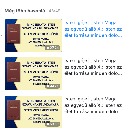
Még több hasonló
46
/
49
Isten igéje | „Isten Maga,
az egyedülálló X.: Isten az
élet forrása minden dolog
számára (IV.)” (Első rész)
27:24
Isten igéje | „Isten Maga,
az egyedülálló X.: Isten az
élet forrása minden dolog
számára (IV.)” (Második
rész)
44:26
Isten igéje | „Isten Maga,
az egyedülálló X.: Isten az
élet forrása minden dolog
számára (IV.)” (Harmadik
rész)
59:37