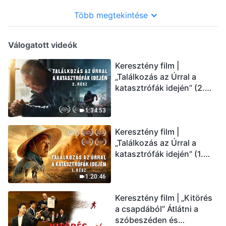
Több megtekintése
Válogatott videók
Keresztény film |
„Találkozás az Úrral a
katasztrófák idején” (2.
rész) Az utolsó napok
csapásai közelednek.
1:34:53
Hogyan juthatunk be Isten
Keresztény film |
országába? (Magyar
„Találkozás az Úrral a
szinkron)
katasztrófák idején” (1.
rész) A nagy katasztrófák
mögötti igazság sokkoló
1:20:46
lesz! (Magyar szinkron)
Keresztény film | „Kitörés
a csapdából” Átlátni a
szóbeszéden és