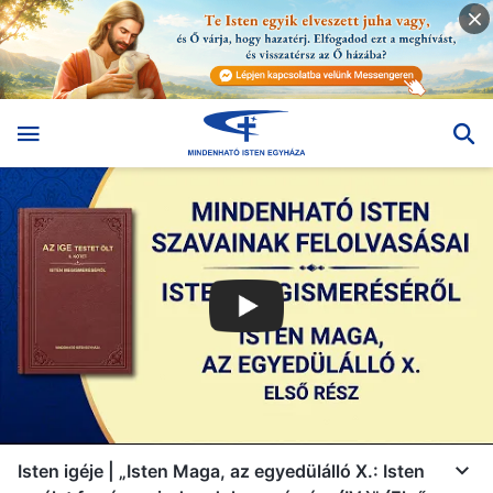
Isten igéje | „Isten Maga, az egyedülálló X.: Isten