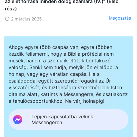
az élet forrása minden dolog számára (IV.)” (Első
rész)
Megosztás
2 március 2025
Ahogy egyre több csapás van, egyre többen
kezdik felismerni, hogy a Biblia próféciái nem
mesék, hanem a szemünk előtt kibontakozó
valóság. Senki sem tudja, melyik jön el előbb: a
holnap, vagy egy váratlan csapás. Ha a
családoddal együtt szeretnéd fogadni az Úr
visszatérését, és biztonságra szeretnél lelni Isten
oltalma alatt, kattints a Messengerre, és csatlakozz
a tanulócsoportunkhoz! Ne várj holnapig!
Lépjen kapcsolatba velünk
Messengeren