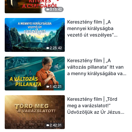
üdvözölni az Úr Jézust
(Magyar szinkron)
3:15:42
Keresztény film | „A
mennyei királyságba
vezető út veszélyes”
(Magyar szinkron)
2:25:42
Keresztény film | „A
változás pillanata” Itt van
a menny királyságába való
belépés útja (Magyar
szinkron)
1:42:21
Keresztény film | „Törd
meg a varázslatot!”
Üdvözöljük az Úr Jézus
visszatérését (Magyar
szinkron)
2:42:31