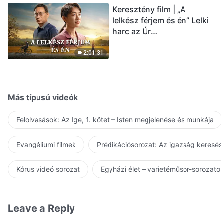
Keresztény film | „A
lelkész férjem és én” Lelki
harc az Úr
visszatérésének
üdvözlésekor (Magyar
2:01:31
szinkron)
Más típusú videók
Felolvasások: Az Ige, 1. kötet – Isten megjelenése és munkája
Evangéliumi filmek
Prédikációsorozat: Az igazság keresés
Kórus videó sorozat
Egyházi élet – varietéműsor-sorozato
Leave a Reply