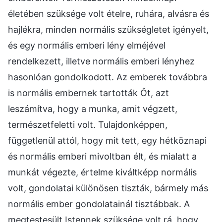
életében szüksége volt ételre, ruhára, alvásra és
hajlékra, minden normális szükségletet igényelt,
és egy normális emberi lény elméjével
rendelkezett, illetve normális emberi lényhez
hasonlóan gondolkodott. Az emberek továbbra
is normális embernek tartották Őt, azt
leszámítva, hogy a munka, amit végzett,
természetfeletti volt. Tulajdonképpen,
függetlenül attól, hogy mit tett, egy hétköznapi
és normális emberi mivoltban élt, és mialatt a
munkát végezte, értelme kiváltképp normális
volt, gondolatai különösen tiszták, bármely más
normális ember gondolatainál tisztábbak. A
megtestesült Istennek szüksége volt rá, hogy