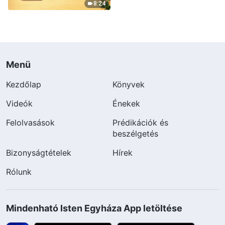
8:24
Menü
Kezdőlap
Könyvek
Videók
Énekek
Felolvasások
Prédikációk és
beszélgetés
Bizonyságtételek
Hírek
Rólunk
Mindenható Isten Egyháza App letöltése