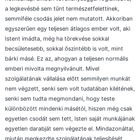
a legkevésbé sem tűnt természetfelettinek,
semmiféle csodás jelet nem mutatott. Akkoriban
egyszerűen egy teljesen átlagos ember volt, aki
Istent imádta, még ha törekvése sokkal
becsületesebb, sokkal őszintébb is volt, mint
bárki másé. Ez az, ahogyan a teljesen normális
emberi mivolta megnyilvánult. Mivel
szolgálatának vállalása előtt semmilyen munkát
nem végzett, senki sem volt tudatában kilétének,
senki sem tudta megmondani, hogy teste
különbözött mindenki másétól, hiszen még csak
egyetlen csodát sem tett, Isten saját munkájának
egyetlen darabját sem végezte el. Mindazonáltal,
miután megkezdte szolgálatának teljesítését,