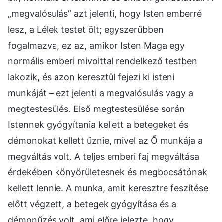
„megvalósulás” azt jelenti, hogy Isten emberré
lesz, a Lélek testet ölt; egyszerűbben
fogalmazva, ez az, amikor Isten Maga egy
normális emberi mivolttal rendelkező testben
lakozik, és azon keresztül fejezi ki isteni
munkáját – ezt jelenti a megvalósulás vagy a
megtestesülés. Első megtestesülése során
Istennek gyógyítania kellett a betegeket és
démonokat kellett űznie, mivel az Ő munkája a
megváltás volt. A teljes emberi faj megváltása
érdekében könyörületesnek és megbocsátónak
kellett lennie. A munka, amit keresztre feszítése
előtt végzett, a betegek gyógyítása és a
démonűzés volt, ami előre jelezte, hogy