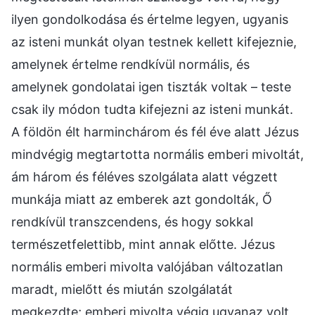
ilyen gondolkodása és értelme legyen, ugyanis
az isteni munkát olyan testnek kellett kifejeznie,
amelynek értelme rendkívül normális, és
amelynek gondolatai igen tiszták voltak – teste
csak ily módon tudta kifejezni az isteni munkát.
A földön élt harminchárom és fél éve alatt Jézus
mindvégig megtartotta normális emberi mivoltát,
ám három és féléves szolgálata alatt végzett
munkája miatt az emberek azt gondolták, Ő
rendkívül transzcendens, és hogy sokkal
természetfelettibb, mint annak előtte. Jézus
normális emberi mivolta valójában változatlan
maradt, mielőtt és miután szolgálatát
megkezdte; emberi mivolta végig ugyanaz volt,