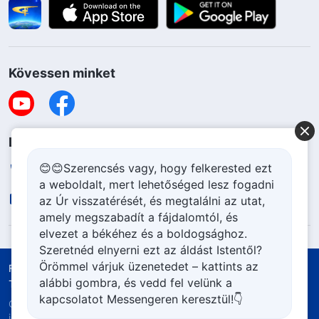
Kövessen minket
Lépjen kapcsolatba velünk
😊😊Szerencsés vagy, hogy felkerested ezt
+36-70-207-6063
a weboldalt, mert lehetőséged lesz fogadni
contact.hu@godfootsteps.org
az Úr visszatérését, és megtalálni az utat,
amely megszabadít a fájdalomtól, és
elvezet a békéhez és a boldogsághoz.
Szeretnéd elnyerni ezt az áldást Istentől?
Örömmel várjuk üzenetedet – kattints az
Felhasználási feltételek
Adatvédelmi szabályzat
alábbi gombra, és vedd fel velünk a
Tulajdonjog elismerése
Cookie szabályzat
kapcsolatot Messengeren keresztül!👇
Copyright © 2026
Mindenható Isten Egyháza.
Minden
jog fenntartva.