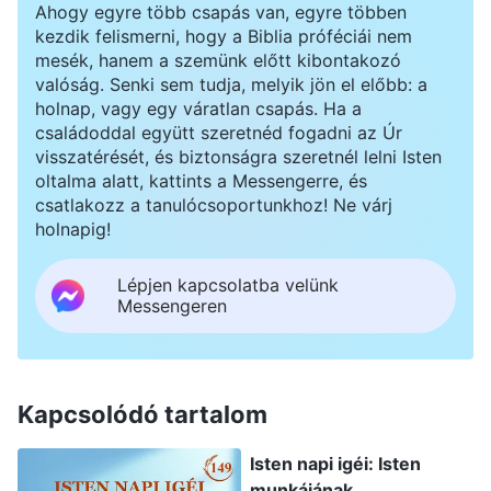
Ahogy egyre több csapás van, egyre többen
kezdik felismerni, hogy a Biblia próféciái nem
mesék, hanem a szemünk előtt kibontakozó
valóság. Senki sem tudja, melyik jön el előbb: a
holnap, vagy egy váratlan csapás. Ha a
családoddal együtt szeretnéd fogadni az Úr
visszatérését, és biztonságra szeretnél lelni Isten
oltalma alatt, kattints a Messengerre, és
csatlakozz a tanulócsoportunkhoz! Ne várj
holnapig!
Lépjen kapcsolatba velünk
Messengeren
Kapcsolódó tartalom
Isten napi igéi: Isten
munkájának