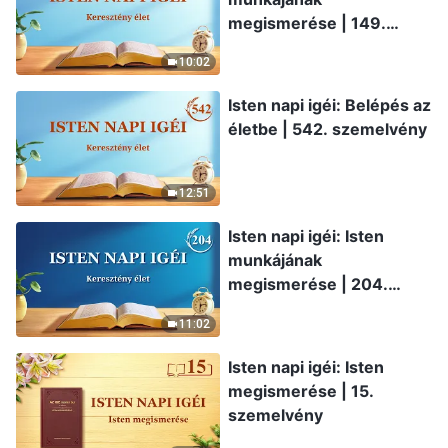
megismerése | 149.
szemelvény
10:02
Isten napi igéi: Belépés az
életbe | 542. szemelvény
12:51
Isten napi igéi: Isten
munkájának
megismerése | 204.
szemelvény
11:02
Isten napi igéi: Isten
megismerése | 15.
szemelvény