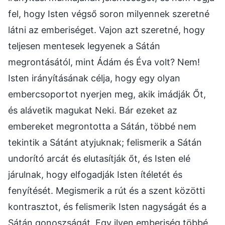
fel, hogy Isten végső soron milyennek szeretné
látni az emberiséget. Vajon azt szeretné, hogy
teljesen mentesek legyenek a Sátán
megrontásától, mint Ádám és Éva volt? Nem!
Isten irányításának célja, hogy egy olyan
embercsoportot nyerjen meg, akik imádják Őt,
és alávetik magukat Neki. Bár ezeket az
embereket megrontotta a Sátán, többé nem
tekintik a Sátánt atyjuknak; felismerik a Sátán
undorító arcát és elutasítják őt, és Isten elé
járulnak, hogy elfogadják Isten ítéletét és
fenyítését. Megismerik a rút és a szent közötti
kontrasztot, és felismerik Isten nagyságát és a
Sátán gonoszságát. Egy ilyen emberiség többé