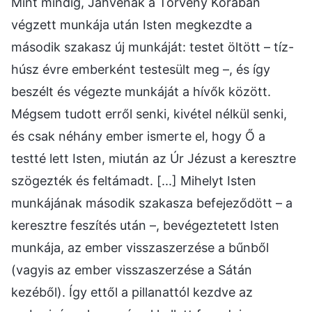
Mint mindig, Jahvénak a Törvény Korában
végzett munkája után Isten megkezdte a
második szakasz új munkáját: testet öltött – tíz-
húsz évre emberként testesült meg –, és így
beszélt és végezte munkáját a hívők között.
Mégsem tudott erről senki, kivétel nélkül senki,
és csak néhány ember ismerte el, hogy Ő a
testté lett Isten, miután az Úr Jézust a keresztre
szögezték és feltámadt. [...] Mihelyt Isten
munkájának második szakasza befejeződött – a
keresztre feszítés után –, bevégeztetett Isten
munkája, az ember visszaszerzése a bűnből
(vagyis az ember visszaszerzése a Sátán
kezéből). Így ettől a pillanattól kezdve az