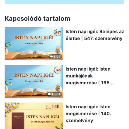
Kapcsolódó tartalom
Isten napi igéi: Belépés az
életbe | 547. szemelvény
9:07
Isten napi igéi: Isten
munkájának
megismerése | 165.
szemelvény
13:04
Isten napi igéi: Isten
megismerése | 140.
szemelvény