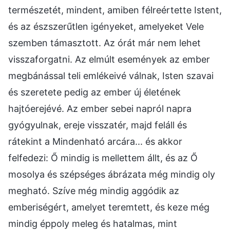
természetét, mindent, amiben félreértette Istent,
és az észszerűtlen igényeket, amelyeket Vele
szemben támasztott. Az órát már nem lehet
visszaforgatni. Az elmúlt események az ember
megbánással teli emlékeivé válnak, Isten szavai
és szeretete pedig az ember új életének
hajtóerejévé. Az ember sebei napról napra
gyógyulnak, ereje visszatér, majd feláll és
rátekint a Mindenható arcára... és akkor
felfedezi: Ő mindig is mellettem állt, és az Ő
mosolya és szépséges ábrázata még mindig oly
megható. Szíve még mindig aggódik az
emberiségért, amelyet teremtett, és keze még
mindig éppoly meleg és hatalmas, mint