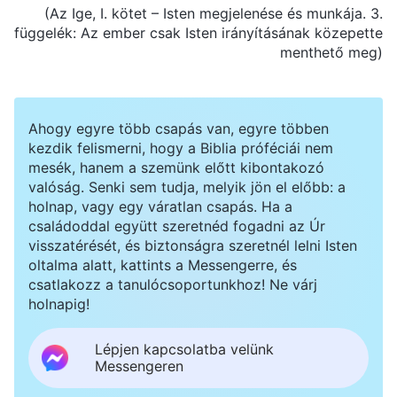
(Az Ige, I. kötet – Isten megjelenése és munkája. 3.
függelék: Az ember csak Isten irányításának közepette
menthető meg)
Ahogy egyre több csapás van, egyre többen
kezdik felismerni, hogy a Biblia próféciái nem
mesék, hanem a szemünk előtt kibontakozó
valóság. Senki sem tudja, melyik jön el előbb: a
holnap, vagy egy váratlan csapás. Ha a
családoddal együtt szeretnéd fogadni az Úr
visszatérését, és biztonságra szeretnél lelni Isten
oltalma alatt, kattints a Messengerre, és
csatlakozz a tanulócsoportunkhoz! Ne várj
holnapig!
Lépjen kapcsolatba velünk
Messengeren