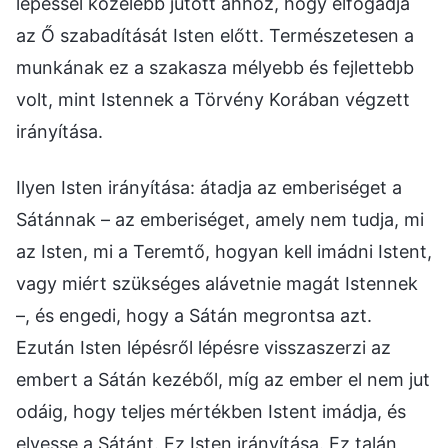
lépéssel közelebb jutott ahhoz, hogy elfogadja
az Ő szabadítását Isten előtt. Természetesen a
munkának ez a szakasza mélyebb és fejlettebb
volt, mint Istennek a Törvény Korában végzett
irányítása.
Ilyen Isten irányítása: átadja az emberiséget a
Sátánnak – az emberiséget, amely nem tudja, mi
az Isten, mi a Teremtő, hogyan kell imádni Istent,
vagy miért szükséges alávetnie magát Istennek
–, és engedi, hogy a Sátán megrontsa azt.
Ezután Isten lépésről lépésre visszaszerzi az
embert a Sátán kezéből, míg az ember el nem jut
odáig, hogy teljes mértékben Istent imádja, és
elvesse a Sátánt. Ez Isten irányítása. Ez talán