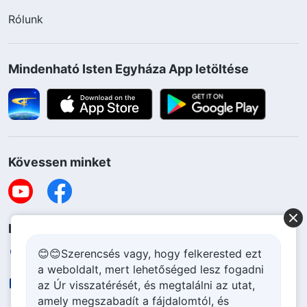
Rólunk
Mindenható Isten Egyháza App letöltése
Kövessen minket
Lépjen kapcsolatba velünk
😊😊Szerencsés vagy, hogy felkerested ezt
+36-70-207-6063
a weboldalt, mert lehetőséged lesz fogadni
contact.hu@godfootsteps.org
az Úr visszatérését, és megtalálni az utat,
amely megszabadít a fájdalomtól, és