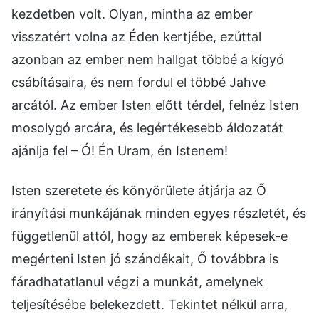
kezdetben volt. Olyan, mintha az ember
visszatért volna az Éden kertjébe, ezúttal
azonban az ember nem hallgat többé a kígyó
csábításaira, és nem fordul el többé Jahve
arcától. Az ember Isten előtt térdel, felnéz Isten
mosolygó arcára, és legértékesebb áldozatát
ajánlja fel – Ó! Én Uram, én Istenem!
Isten szeretete és könyörülete átjárja az Ő
irányítási munkájának minden egyes részletét, és
függetlenül attól, hogy az emberek képesek-e
megérteni Isten jó szándékait, Ő továbbra is
fáradhatatlanul végzi a munkát, amelynek
teljesítésébe belekezdett. Tekintet nélkül arra,