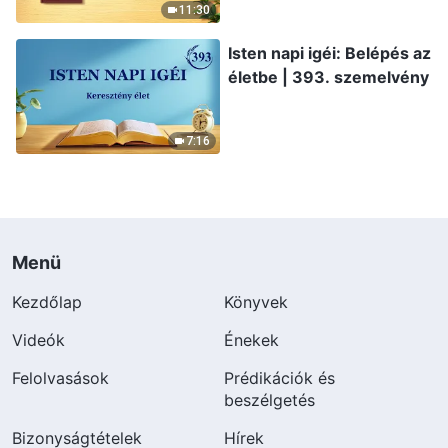
11:30
Isten napi igéi: Belépés az
életbe | 393. szemelvény
7:16
Menü
Kezdőlap
Könyvek
Videók
Énekek
Felolvasások
Prédikációk és
beszélgetés
Bizonyságtételek
Hírek