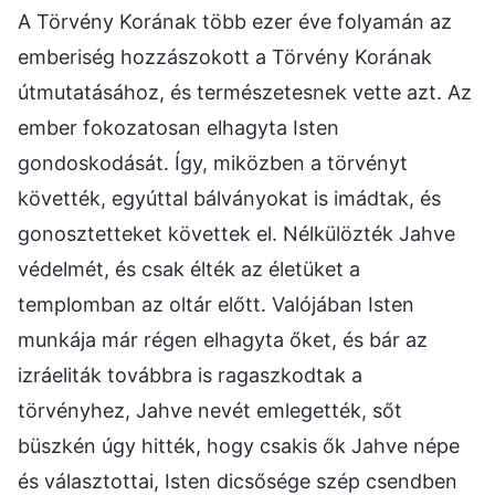
A Törvény Korának több ezer éve folyamán az
emberiség hozzászokott a Törvény Korának
útmutatásához, és természetesnek vette azt. Az
ember fokozatosan elhagyta Isten
gondoskodását. Így, miközben a törvényt
követték, egyúttal bálványokat is imádtak, és
gonosztetteket követtek el. Nélkülözték Jahve
védelmét, és csak élték az életüket a
templomban az oltár előtt. Valójában Isten
munkája már régen elhagyta őket, és bár az
izráeliták továbbra is ragaszkodtak a
törvényhez, Jahve nevét emlegették, sőt
büszkén úgy hitték, hogy csakis ők Jahve népe
és választottai, Isten dicsősége szép csendben