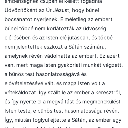
emberiségnek csupán el kellett fogadnia
Üdvözítőként az Úr Jézust, hogy bűnei
bocsánatot nyerjenek. Elméletileg az embert
bűnei többé nem korlátozták az üdvösség
elérésében és az Isten elé jutásban, és többé
nem jelentettek eszközt a Sátán számára,
amelynek révén vádolhatta az embert. Ez azért
van, mert maga Isten gyakorlati munkát végzett,
a bűnös test hasonlatosságává és
elővételezésévé vált, és maga Isten volt a
vétekáldozat. Így szállt le az ember a keresztről,
és így nyerte el a megváltást és megmenekülést
Isten teste, e bűnös test hasonlatossága révén.
Így, miután foglyul ejtette a Sátán, az ember egy