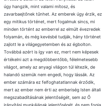
úgy hangzik, mint valami mítosz, és
zavarbaejtőnek tűnhet. Az emberek úgy érzik, ez
egy mitikus történet, mert fogalmuk sincs, mi
minden történt az emberrel az elmúlt évezredek
folyamán, és még kevésbé tudják, hány történet
zajlott le a világegyetemben és az égbolton.
Továbbá azért is így van ez, mert nem képesek
értékelni azt a megdöbbentőbb, félelmetesebb
világot, amely az anyagi világon túl létezik, de
halandó szemük nem engedi, hogy lássák. Az
ember számára ez felfoghatatlannak érződik,
mert az ember nem érti az emberiség Isten általi
megszabadításának jelentőségét, sem az Ő
irányítási munkájának jelentőségét, és nem fogja