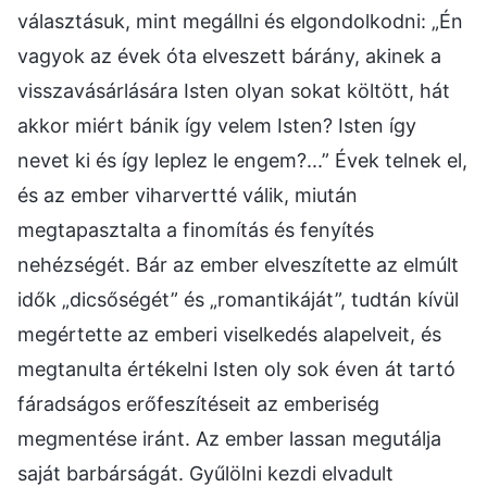
választásuk, mint megállni és elgondolkodni: „Én
vagyok az évek óta elveszett bárány, akinek a
visszavásárlására Isten olyan sokat költött, hát
akkor miért bánik így velem Isten? Isten így
nevet ki és így leplez le engem?...” Évek telnek el,
és az ember viharvertté válik, miután
megtapasztalta a finomítás és fenyítés
nehézségét. Bár az ember elveszítette az elmúlt
idők „dicsőségét” és „romantikáját”, tudtán kívül
megértette az emberi viselkedés alapelveit, és
megtanulta értékelni Isten oly sok éven át tartó
fáradságos erőfeszítéseit az emberiség
megmentése iránt. Az ember lassan megutálja
saját barbárságát. Gyűlölni kezdi elvadult