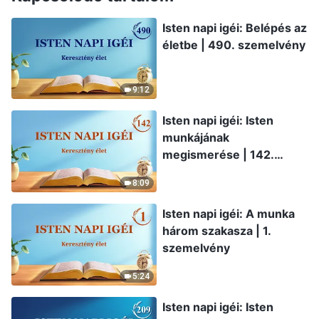
Isten napi igéi: Belépés az
életbe | 490. szemelvény
9:12
Isten napi igéi: Isten
munkájának
megismerése | 142.
szemelvény
8:09
Isten napi igéi: A munka
három szakasza | 1.
szemelvény
5:24
Isten napi igéi: Isten