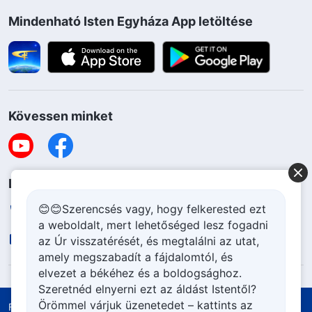
Mindenható Isten Egyháza App letöltése
Kövessen minket
Lépjen kapcsolatba velünk
😊😊Szerencsés vagy, hogy felkerested ezt
+36-70-207-6063
a weboldalt, mert lehetőséged lesz fogadni
contact.hu@godfootsteps.org
az Úr visszatérését, és megtalálni az utat,
amely megszabadít a fájdalomtól, és
elvezet a békéhez és a boldogsághoz.
Szeretnéd elnyerni ezt az áldást Istentől?
Örömmel várjuk üzenetedet – kattints az
Felhasználási feltételek
Adatvédelmi szabályzat