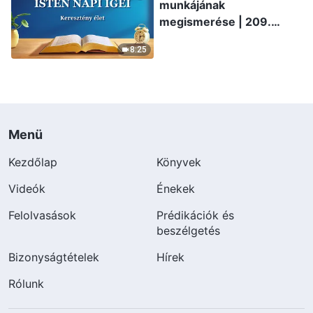
munkájának
megismerése | 209.
szemelvény
8:25
Menü
Kezdőlap
Könyvek
Videók
Énekek
Felolvasások
Prédikációk és
beszélgetés
Bizonyságtételek
Hírek
Rólunk