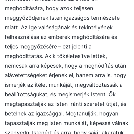
meghódítására, hogy azok teljesen
meggyőződjenek Isten igazságos természete
miatt. Az Ige valóságának és tekintélyének
felhasználása az emberek meghódítására és
teljes meggyőzésére – ezt jelenti a
meghódíttatás. Akik tökéletesítve lettek,
nemcsak arra képesek, hogy a meghódítás után
alávetettségeket érjenek el, hanem arra is, hogy
ismerjék az ítélet munkáját, megváltoztassák a
beállítottságukat, és megismerjék Istent. Ők
megtapasztalják az Isten iránti szeretet útját, és
betelnek az igazsággal. Megtanulják, hogyan
tapasztalják meg Isten munkáját, képessé válnak
szenvedni Istenért és arra, hogy saját akaratuk