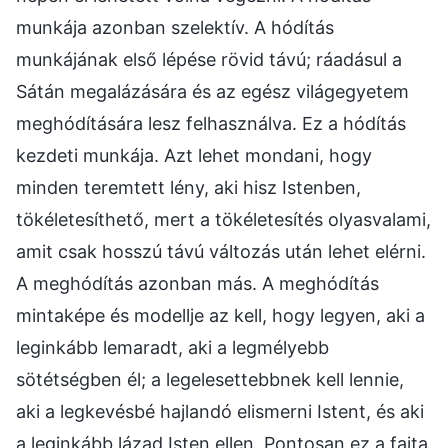
munkája azonban szelektív. A hódítás
munkájának első lépése rövid távú; ráadásul a
Sátán megalázására és az egész világegyetem
meghódítására lesz felhasználva. Ez a hódítás
kezdeti munkája. Azt lehet mondani, hogy
minden teremtett lény, aki hisz Istenben,
tökéletesíthető, mert a tökéletesítés olyasvalami,
amit csak hosszú távú változás után lehet elérni.
A meghódítás azonban más. A meghódítás
mintaképe és modellje az kell, hogy legyen, aki a
leginkább lemaradt, aki a legmélyebb
sötétségben él; a legelesettebbnek kell lennie,
aki a legkevésbé hajlandó elismerni Istent, és aki
a leginkább lázad Isten ellen. Pontosan ez a fajta