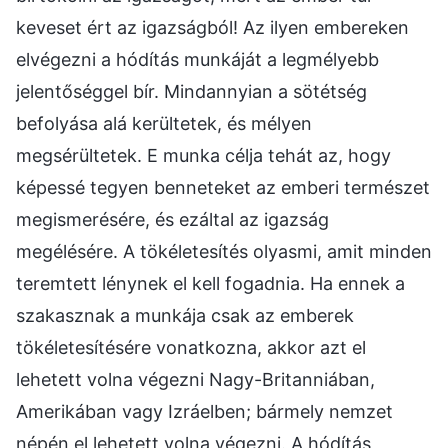
keveset ért az igazságból! Az ilyen embereken
elvégezni a hódítás munkáját a legmélyebb
jelentőséggel bír. Mindannyian a sötétség
befolyása alá kerültetek, és mélyen
megsérültetek. E munka célja tehát az, hogy
képessé tegyen benneteket az emberi természet
megismerésére, és ezáltal az igazság
megélésére. A tökéletesítés olyasmi, amit minden
teremtett lénynek el kell fogadnia. Ha ennek a
szakasznak a munkája csak az emberek
tökéletesítésére vonatkozna, akkor azt el
lehetett volna végezni Nagy-Britanniában,
Amerikában vagy Izráelben; bármely nemzet
népén el lehetett volna végezni. A hódítás