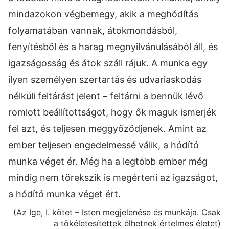
mindazokon végbemegy, akik a meghódítás
folyamatában vannak, átokmondásból,
fenyítésből és a harag megnyilvánulásából áll, és
igazságosság és átok száll rájuk. A munka egy
ilyen személyen szertartás és udvariaskodás
nélküli feltárást jelent – feltárni a bennük lévő
romlott beállítottságot, hogy ők maguk ismerjék
fel azt, és teljesen meggyőződjenek. Amint az
ember teljesen engedelmessé válik, a hódító
munka véget ér. Még ha a legtöbb ember még
mindig nem törekszik is megérteni az igazságot,
a hódító munka véget ért.
(Az Ige, I. kötet – Isten megjelenése és munkája. Csak
a tökéletesítettek élhetnek értelmes életet)