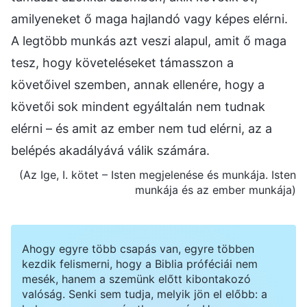
amilyeneket ő maga hajlandó vagy képes elérni.
A legtöbb munkás azt veszi alapul, amit ő maga
tesz, hogy követeléseket támasszon a
követőivel szemben, annak ellenére, hogy a
követői sok mindent egyáltalán nem tudnak
elérni – és amit az ember nem tud elérni, az a
belépés akadályává válik számára.
(Az Ige, I. kötet – Isten megjelenése és munkája. Isten
munkája és az ember munkája)
Ahogy egyre több csapás van, egyre többen
kezdik felismerni, hogy a Biblia próféciái nem
mesék, hanem a szemünk előtt kibontakozó
valóság. Senki sem tudja, melyik jön el előbb: a