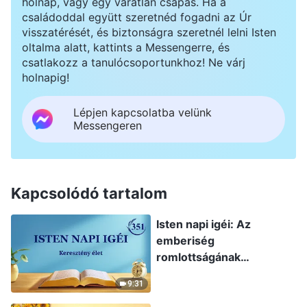
holnap, vagy egy váratlan csapás. Ha a
családoddal együtt szeretnéd fogadni az Úr
visszatérését, és biztonságra szeretnél lelni Isten
oltalma alatt, kattints a Messengerre, és
csatlakozz a tanulócsoportunkhoz! Ne várj
holnapig!
Lépjen kapcsolatba velünk
Messengeren
Kapcsolódó tartalom
Isten napi igéi: Az
emberiség
romlottságának
leleplezése | 351.
9:31
szemelvény