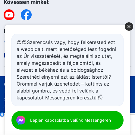
Kövessen minket
Lépjen kapcsolatba velünk
😊😊Szerencsés vagy, hogy felkerested ezt
+36-70-207-6063
a weboldalt, mert lehetőséged lesz fogadni
contact.hu@godfootsteps.org
az Úr visszatérését, és megtalálni az utat,
amely megszabadít a fájdalomtól, és
elvezet a békéhez és a boldogsághoz.
Szeretnéd elnyerni ezt az áldást Istentől?
Örömmel várjuk üzenetedet – kattints az
Felhasználási feltételek
Adatvédelmi szabályzat
alábbi gombra, és vedd fel velünk a
Tulajdonjog elismerése
Cookie szabályzat
kapcsolatot Messengeren keresztül!👇
Copyright © 2026
Mindenható Isten Egyháza.
Minden
jog fenntartva.
Isten napi igéi: Isten munkájának megismerése | 176. szemelvény
Lépjen kapcsolatba velünk Messengeren
00:00
06:36