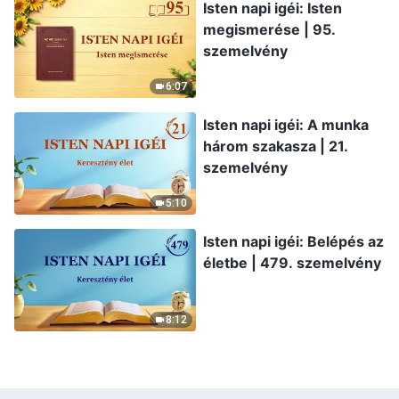
Isten napi igéi: Isten
megismerése | 95.
szemelvény
6:07
Isten napi igéi: A munka
három szakasza | 21.
szemelvény
5:10
Isten napi igéi: Belépés az
életbe | 479. szemelvény
8:12