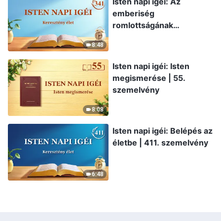
Isten napi igéi: Az
emberiség
romlottságának
leleplezése | 341.
8:48
szemelvény
Isten napi igéi: Isten
megismerése | 55.
szemelvény
8:08
Isten napi igéi: Belépés az
életbe | 411. szemelvény
6:48