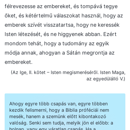
félrevezesse az embereket, és tompává tegye
őket, és kétértelmű válaszokat használ, hogy az
emberek szívét visszatartsa, hogy ne keressék
Isten létezését, és ne higgyenek abban. Ezért
mondom tehát, hogy a tudomány az egyik
módja annak, ahogyan a Sátán megrontja az
embereket.
(Az Ige, II. kötet – Isten megismeréséről. Isten Maga,
az egyedülálló V.)
Ahogy egyre több csapás van, egyre többen
kezdik felismerni, hogy a Biblia próféciái nem
mesék, hanem a szemünk előtt kibontakozó
valóság. Senki sem tudja, melyik jön el előbb: a
holnap, vagy egy váratlan csapás. Ha a