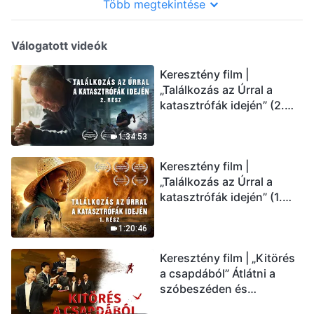
Több megtekintése
Válogatott videók
Keresztény film |
„Találkozás az Úrral a
katasztrófák idején” (2.
rész) Az utolsó napok
csapásai közelednek.
1:34:53
Hogyan juthatunk be Isten
Keresztény film |
országába? (Magyar
„Találkozás az Úrral a
szinkron)
katasztrófák idején” (1.
rész) A nagy katasztrófák
mögötti igazság sokkoló
1:20:46
lesz! (Magyar szinkron)
Keresztény film | „Kitörés
a csapdából” Átlátni a
szóbeszéden és
üdvözölni az Úr Jézust