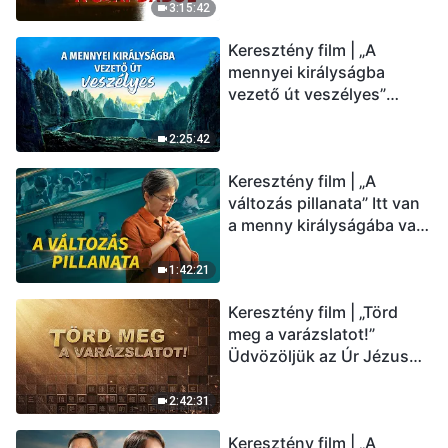
(Magyar szinkron)
3:15:42
Keresztény film | „A
mennyei királyságba
vezető út veszélyes”
(Magyar szinkron)
2:25:42
Keresztény film | „A
változás pillanata” Itt van
a menny királyságába való
belépés útja (Magyar
szinkron)
1:42:21
Keresztény film | „Törd
meg a varázslatot!”
Üdvözöljük az Úr Jézus
visszatérését (Magyar
szinkron)
2:42:31
Keresztény film | „A