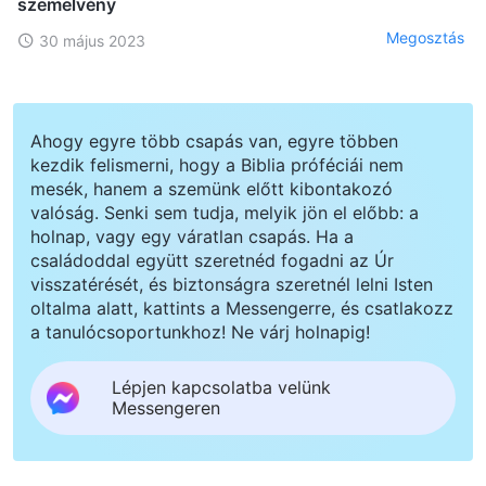
szemelvény
Megosztás
30 május 2023
Ahogy egyre több csapás van, egyre többen
kezdik felismerni, hogy a Biblia próféciái nem
mesék, hanem a szemünk előtt kibontakozó
valóság. Senki sem tudja, melyik jön el előbb: a
holnap, vagy egy váratlan csapás. Ha a
családoddal együtt szeretnéd fogadni az Úr
visszatérését, és biztonságra szeretnél lelni Isten
oltalma alatt, kattints a Messengerre, és csatlakozz
a tanulócsoportunkhoz! Ne várj holnapig!
Lépjen kapcsolatba velünk
Messengeren