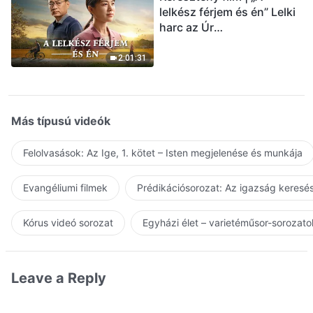
lelkész férjem és én” Lelki
harc az Úr
visszatérésének
üdvözlésekor (Magyar
2:01:31
szinkron)
Más típusú videók
Felolvasások: Az Ige, 1. kötet – Isten megjelenése és munkája
Evangéliumi filmek
Prédikációsorozat: Az igazság keresés
Kórus videó sorozat
Egyházi élet – varietéműsor-sorozato
Leave a Reply