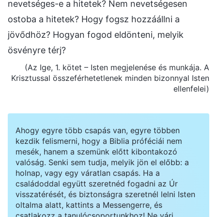
nevetséges-e a hitetek? Nem nevetségesen
ostoba a hitetek? Hogy fogsz hozzáállni a
jövődhöz? Hogyan fogod eldönteni, melyik
ösvényre térj?
(Az Ige, 1. kötet – Isten megjelenése és munkája. A
Krisztussal összeférhetetlenek minden bizonnyal Isten
ellenfelei)
Ahogy egyre több csapás van, egyre többen
kezdik felismerni, hogy a Biblia próféciái nem
mesék, hanem a szemünk előtt kibontakozó
valóság. Senki sem tudja, melyik jön el előbb: a
holnap, vagy egy váratlan csapás. Ha a
családoddal együtt szeretnéd fogadni az Úr
visszatérését, és biztonságra szeretnél lelni Isten
oltalma alatt, kattints a Messengerre, és
csatlakozz a tanulócsoportunkhoz! Ne várj