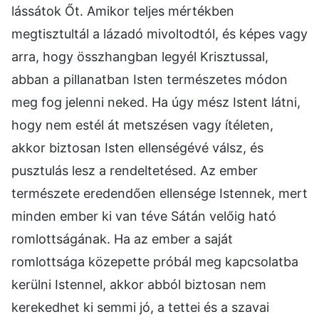
lássátok Őt. Amikor teljes mértékben
megtisztultál a lázadó mivoltodtól, és képes vagy
arra, hogy összhangban legyél Krisztussal,
abban a pillanatban Isten természetes módon
meg fog jelenni neked. Ha úgy mész Istent látni,
hogy nem estél át metszésen vagy ítéleten,
akkor biztosan Isten ellenségévé válsz, és
pusztulás lesz a rendeltetésed. Az ember
természete eredendően ellensége Istennek, mert
minden ember ki van téve Sátán velőig ható
romlottságának. Ha az ember a saját
romlottsága közepette próbál meg kapcsolatba
kerülni Istennel, akkor abból biztosan nem
kerekedhet ki semmi jó, a tettei és a szavai