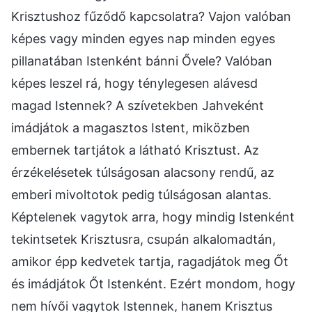
Krisztushoz fűződő kapcsolatra? Vajon valóban
képes vagy minden egyes nap minden egyes
pillanatában Istenként bánni Ővele? Valóban
képes leszel rá, hogy ténylegesen alávesd
magad Istennek? A szívetekben Jahveként
imádjátok a magasztos Istent, miközben
embernek tartjátok a látható Krisztust. Az
érzékelésetek túlságosan alacsony rendű, az
emberi mivoltotok pedig túlságosan alantas.
Képtelenek vagytok arra, hogy mindig Istenként
tekintsetek Krisztusra, csupán alkalomadtán,
amikor épp kedvetek tartja, ragadjátok meg Őt
és imádjátok Őt Istenként. Ezért mondom, hogy
nem hívői vagytok Istennek, hanem Krisztus