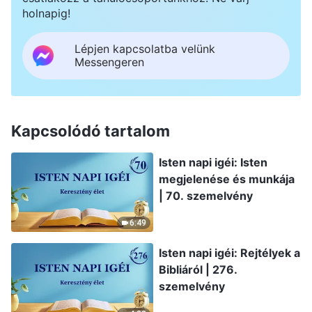
holnapig!
Lépjen kapcsolatba velünk
Messengeren
Kapcsolódó tartalom
Isten napi igéi: Isten
megjelenése és munkája
| 70. szemelvény
6:49
Isten napi igéi: Rejtélyek a
Bibliáról | 276.
szemelvény