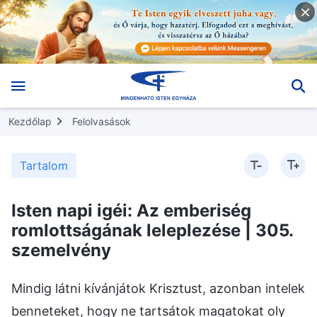
Kezdőlap
Felolvasások
Tartalom
Isten napi igéi: Az emberiség
romlottságának leleplezése | 305.
szemelvény
Mindig látni kívánjátok Krisztust, azonban intelek
benneteket, hogy ne tartsátok magatokat oly