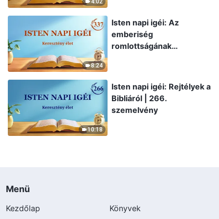
4:02
Isten napi igéi: Az
emberiség
romlottságának
leleplezése | 337.
8:24
szemelvény
Isten napi igéi: Rejtélyek a
Bibliáról | 266.
szemelvény
10:18
Menü
Kezdőlap
Könyvek