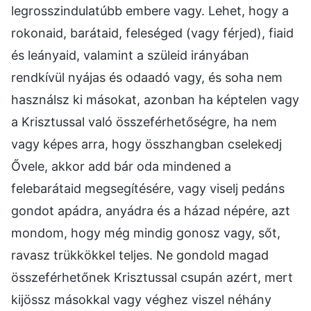
legrosszindulatúbb embere vagy. Lehet, hogy a
rokonaid, barátaid, feleséged (vagy férjed), fiaid
és leányaid, valamint a szüleid irányában
rendkívül nyájas és odaadó vagy, és soha nem
használsz ki másokat, azonban ha képtelen vagy
a Krisztussal való összeférhetőségre, ha nem
vagy képes arra, hogy összhangban cselekedj
Ővele, akkor add bár oda mindened a
felebarátaid megsegítésére, vagy viselj pedáns
gondot apádra, anyádra és a házad népére, azt
mondom, hogy még mindig gonosz vagy, sőt,
ravasz trükkökkel teljes. Ne gondold magad
összeférhetőnek Krisztussal csupán azért, mert
kijössz másokkal vagy véghez viszel néhány