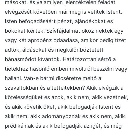
másokat, és valamilyen jelentéktelen feladat
elvégzését követően már meg is vetitek Istent.
Isten befogadásáért pénzt, ajándékokat és
bókokat kértek. Szívfájdalmat okoz nektek egy
vagy két aprópénz odaadása, amikor pedig tízet
adtok, áldásokat és megkülönböztetett
bánásmódot kívántok. Határozottan sértő a
tiétekhez hasonló emberi mivoltról beszélni vagy
hallani. Van-e bármi dicséretre méltó a
szavaitokban és a tetteitekben? Akik elvégzik a
kötelességüket és azok, akik nem, akik vezetnek,
és akik követik őket, akik befogadják Istent és
akik nem, akik adományoznak és akik nem, akik
prédikálnak és akik befogadják az igét, és még