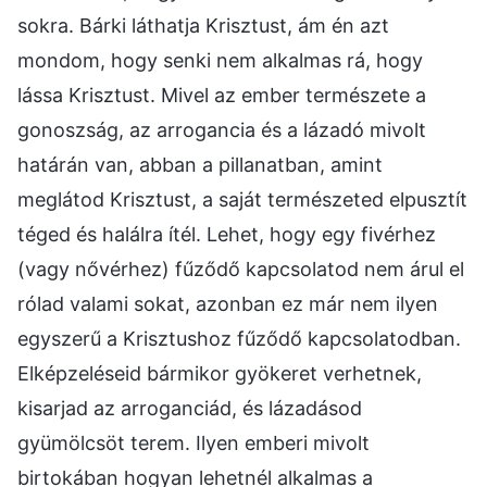
sokra. Bárki láthatja Krisztust, ám én azt
mondom, hogy senki nem alkalmas rá, hogy
lássa Krisztust. Mivel az ember természete a
gonoszság, az arrogancia és a lázadó mivolt
határán van, abban a pillanatban, amint
meglátod Krisztust, a saját természeted elpusztít
téged és halálra ítél. Lehet, hogy egy fivérhez
(vagy nővérhez) fűződő kapcsolatod nem árul el
rólad valami sokat, azonban ez már nem ilyen
egyszerű a Krisztushoz fűződő kapcsolatodban.
Elképzeléseid bármikor gyökeret verhetnek,
kisarjad az arroganciád, és lázadásod
gyümölcsöt terem. Ilyen emberi mivolt
birtokában hogyan lehetnél alkalmas a