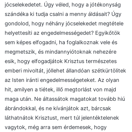
jócselekedetet. Úgy véled, hogy a jótékonyság
szándéka ki tudja csalni a menny áldásait? Úgy
gondolod, hogy néhány jócselekedet megtétele
helyettesíti az engedelmességedet? Egyikőtök
sem képes elfogadni, ha foglalkoznak vele és
megmetszik, és mindannyiótoknak nehezére
esik, hogy elfogadjátok Krisztus természetes
emberi mivoltát, jóllehet állandóan szétkürtölitek
az Isten iránti engedelmességeteket. Az olyan
hit, amilyen a tiétek, illő megtorlást von majd
maga után. Ne áltassátok magatokat tovább hiú
ábrándokkal, és ne kívánjátok azt, bárcsak
láthatnátok Krisztust, mert túl jelentéktelenek
vagytok, még arra sem érdemesek, hogy