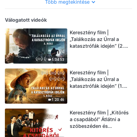
Több megtekintése
Válogatott videók
Keresztény film |
„Találkozás az Úrral a
katasztrófák idején” (2.
rész) Az utolsó napok
csapásai közelednek.
1:34:53
Hogyan juthatunk be Isten
Keresztény film |
országába? (Magyar
„Találkozás az Úrral a
szinkron)
katasztrófák idején” (1.
rész) A nagy katasztrófák
mögötti igazság sokkoló
1:20:46
lesz! (Magyar szinkron)
Keresztény film | „Kitörés
a csapdából” Átlátni a
szóbeszéden és
üdvözölni az Úr Jézust