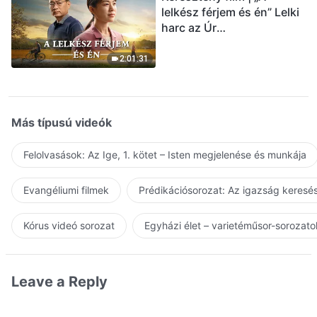
lelkész férjem és én” Lelki
harc az Úr
visszatérésének
üdvözlésekor (Magyar
2:01:31
szinkron)
Más típusú videók
Felolvasások: Az Ige, 1. kötet – Isten megjelenése és munkája
Evangéliumi filmek
Prédikációsorozat: Az igazság keresés
Kórus videó sorozat
Egyházi élet – varietéműsor-sorozato
Leave a Reply