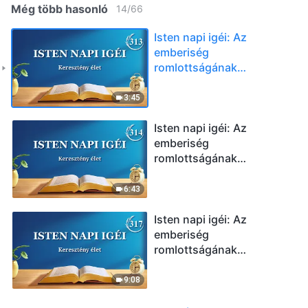
Még több hasonló
14
/
66
Isten napi igéi: Az
emberiség
romlottságának
leleplezése | 313.
szemelvény
3:45
Isten napi igéi: Az
emberiség
romlottságának
leleplezése | 314.
szemelvény
6:43
Isten napi igéi: Az
emberiség
romlottságának
leleplezése | 317.
szemelvény
9:08