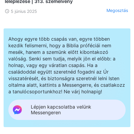
leleplezése | 313. szemelvény
Megosztás
5 június 2025
Ahogy egyre több csapás van, egyre többen
kezdik felismerni, hogy a Biblia próféciái nem
mesék, hanem a szemünk előtt kibontakozó
valóság. Senki sem tudja, melyik jön el előbb: a
holnap, vagy egy váratlan csapás. Ha a
családoddal együtt szeretnéd fogadni az Úr
visszatérését, és biztonságra szeretnél lelni Isten
oltalma alatt, kattints a Messengerre, és csatlakozz
a tanulócsoportunkhoz! Ne várj holnapig!
Lépjen kapcsolatba velünk
Messengeren