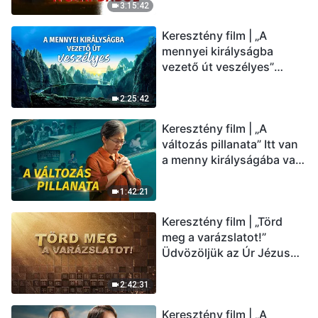
(Magyar szinkron)
3:15:42
Keresztény film | „A
mennyei királyságba
vezető út veszélyes”
(Magyar szinkron)
2:25:42
Keresztény film | „A
változás pillanata” Itt van
a menny királyságába való
belépés útja (Magyar
szinkron)
1:42:21
Keresztény film | „Törd
meg a varázslatot!”
Üdvözöljük az Úr Jézus
visszatérését (Magyar
szinkron)
2:42:31
Keresztény film | „A