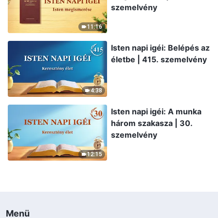
szemelvény
11:16
Isten napi igéi: Belépés az
életbe | 415. szemelvény
4:38
Isten napi igéi: A munka
három szakasza | 30.
szemelvény
12:15
Menü