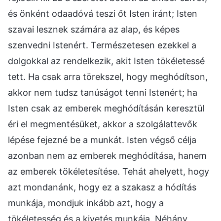
és önként odaadóvá teszi őt Isten iránt; Isten
szavai lesznek számára az alap, és képes
szenvedni Istenért. Természetesen ezekkel a
dolgokkal az rendelkezik, akit Isten tökéletessé
tett. Ha csak arra törekszel, hogy meghódítson,
akkor nem tudsz tanúságot tenni Istenért; ha
Isten csak az emberek meghódításán keresztül
éri el megmentésüket, akkor a szolgálattevők
lépése fejezné be a munkát. Isten végső célja
azonban nem az emberek meghódítása, hanem
az emberek tökéletesítése. Tehát ahelyett, hogy
azt mondanánk, hogy ez a szakasz a hódítás
munkája, mondjuk inkább azt, hogy a
tökéletesség és a kivetés munkája. Néhány