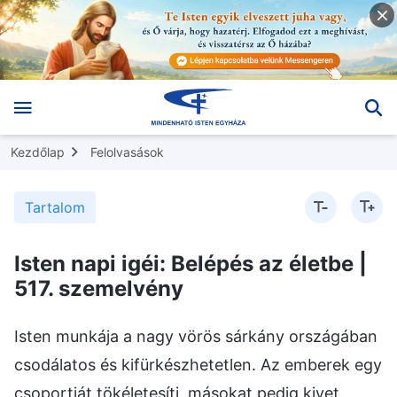
Kezdőlap
Felolvasások
Tartalom
Isten napi igéi: Belépés az életbe |
517. szemelvény
Isten munkája a nagy vörös sárkány országában
csodálatos és kifürkészhetetlen. Az emberek egy
csoportját tökéletesíti, másokat pedig kivet,