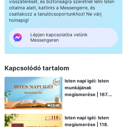
visszatérését, és biztonságra szeretnél lelni Isten
oltalma alatt, kattints a Messengerre, és
csatlakozz a tanulócsoportunkhoz! Ne várj
holnapig!
Lépjen kapcsolatba velünk
Messengeren
Kapcsolódó tartalom
Isten napi igéi: Isten
munkájának
megismerése | 167.
szemelvény
10:48
Isten napi igéi: Isten
megismerése | 118.