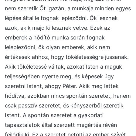
nem szeretik Őt igazán, a munkája minden egyes
lépése által le fognak lepleződni. Ők lesznek
azok, akik majd ki lesznek vetve. Ezek az
emberek a hódító munka során fognak
lelepleződni, ők olyan emberek, akik nem
értékesek ahhoz, hogy tökéletességre jussanak.
Akik tökéletessé váltak, azokat Isten a maguk
teljességében nyerte meg, és képesek úgy
szeretni Istent, ahogy Péter. Akik meg lettek
hódítva, azokban nincs spontán szeretet, hanem
csak passzív szeretet, és kényszerből szeretik
Istent. A spontán szeretet a gyakorlati
tapasztalatok által szerzett megértés révén
fejlődik ki. Ez a szeretet betölti az ember szívét,