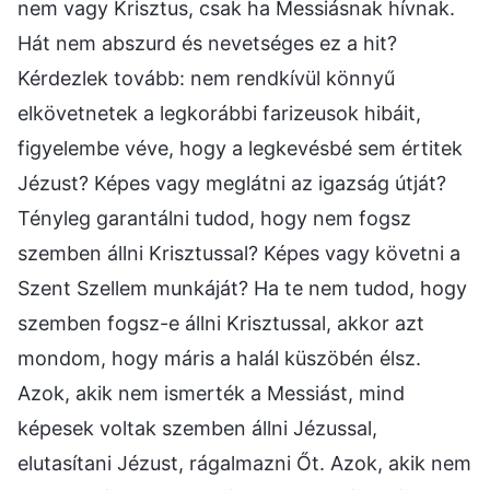
nem vagy Krisztus, csak ha Messiásnak hívnak.
Hát nem abszurd és nevetséges ez a hit?
Kérdezlek tovább: nem rendkívül könnyű
elkövetnetek a legkorábbi farizeusok hibáit,
figyelembe véve, hogy a legkevésbé sem értitek
Jézust? Képes vagy meglátni az igazság útját?
Tényleg garantálni tudod, hogy nem fogsz
szemben állni Krisztussal? Képes vagy követni a
Szent Szellem munkáját? Ha te nem tudod, hogy
szemben fogsz-e állni Krisztussal, akkor azt
mondom, hogy máris a halál küszöbén élsz.
Azok, akik nem ismerték a Messiást, mind
képesek voltak szemben állni Jézussal,
elutasítani Jézust, rágalmazni Őt. Azok, akik nem