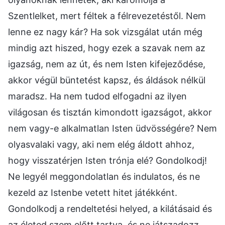
Szentlelket, mert féltek a félrevezetéstől. Nem
lenne ez nagy kár? Ha sok vizsgálat után még
mindig azt hiszed, hogy ezek a szavak nem az
igazság, nem az út, és nem Isten kifejeződése,
akkor végül büntetést kapsz, és áldások nélkül
maradsz. Ha nem tudod elfogadni az ilyen
világosan és tisztán kimondott igazságot, akkor
nem vagy-e alkalmatlan Isten üdvösségére? Nem
olyasvalaki vagy, aki nem elég áldott ahhoz,
hogy visszatérjen Isten trónja elé? Gondolkodj!
Ne legyél meggondolatlan és indulatos, és ne
kezeld az Istenbe vetett hitet játékként.
Gondolkodj a rendeltetési helyed, a kilátásaid és
az életed szem előtt tartva, és ne játszadozz