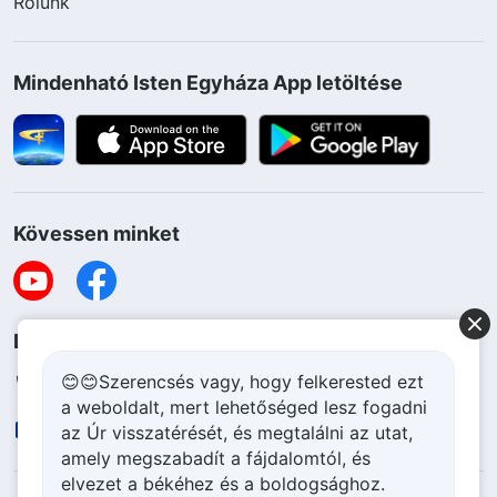
Rólunk
Mindenható Isten Egyháza App letöltése
Kövessen minket
Lépjen kapcsolatba velünk
😊😊Szerencsés vagy, hogy felkerested ezt
+36-70-207-6063
a weboldalt, mert lehetőséged lesz fogadni
contact.hu@godfootsteps.org
az Úr visszatérését, és megtalálni az utat,
amely megszabadít a fájdalomtól, és
elvezet a békéhez és a boldogsághoz.