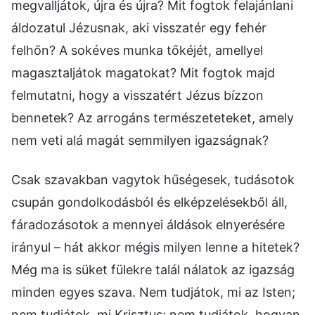
megvalljátok, újra és újra? Mit fogtok felajánlani
áldozatul Jézusnak, aki visszatér egy fehér
felhőn? A sokéves munka tőkéjét, amellyel
magasztaljátok magatokat? Mit fogtok majd
felmutatni, hogy a visszatért Jézus bízzon
bennetek? Az arrogáns természeteteket, amely
nem veti alá magát semmilyen igazságnak?
Csak szavakban vagytok hűségesek, tudásotok
csupán gondolkodásból és elképzelésekből áll,
fáradozásotok a mennyei áldások elnyerésére
irányul – hát akkor mégis milyen lenne a hitetek?
Még ma is süket fülekre talál nálatok az igazság
minden egyes szava. Nem tudjátok, mi az Isten;
nem tudjátok, mi Krisztus; nem tudjátok, hogyan