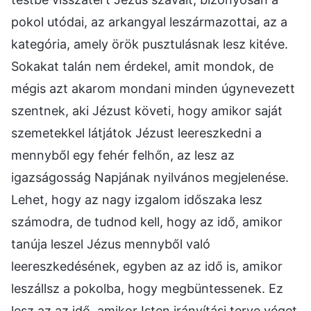
pokol utódai, az arkangyal leszármazottai, az a
kategória, amely örök pusztulásnak lesz kitéve.
Sokakat talán nem érdekel, amit mondok, de
mégis azt akarom mondani minden úgynevezett
szentnek, aki Jézust követi, hogy amikor saját
szemetekkel látjátok Jézust leereszkedni a
mennyből egy fehér felhőn, az lesz az
igazságosság Napjának nyilvános megjelenése.
Lehet, hogy az nagy izgalom időszaka lesz
számodra, de tudnod kell, hogy az idő, amikor
tanúja leszel Jézus mennyből való
leereszkedésének, egyben az az idő is, amikor
leszállsz a pokolba, hogy megbüntessenek. Ez
lesz az az idő, amikor Isten irányítási terve véget