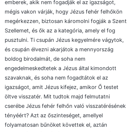
emberek, akik nem fogadják el az igazságot,
mégis vakon várják, hogy Jézus fehér felhőkön
megérkezzen, biztosan káromolni fogják a Szent
Szellemet, és ők az a kategória, amely el fog
pusztulni. Ti csupán Jézus kegyelmére vágytok,
és csupán élvezni akarjátok a mennyország
boldog birodalmát, de soha nem
engedelmeskedtetek a Jézus által kimondott
szavaknak, és soha nem fogadtátok el az
igazságot, amit Jézus kifejez, amikor Ő testet
öltve visszatér. Mit tudtok majd felmutatni
cserébe Jézus fehér felhőn való visszatérésének
tényéért? Azt az őszinteséget, amellyel
folyamatosan bűnöket követtek el, aztán