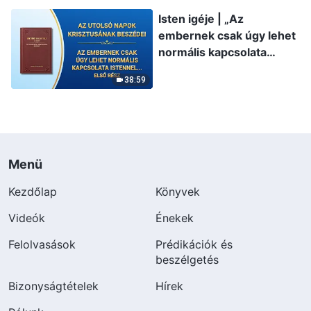
Isten igéje | „Az
embernek csak úgy lehet
normális kapcsolata
Istennel, ha gyakorta
38:59
Előtte él” (Első rész)
Menü
Kezdőlap
Könyvek
Videók
Énekek
Felolvasások
Prédikációk és
beszélgetés
Bizonyságtételek
Hírek