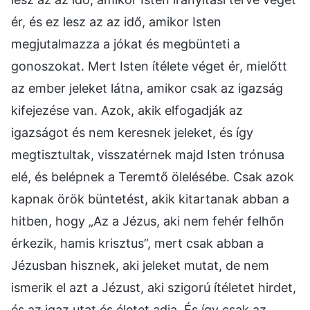
ér, és ez lesz az az idő, amikor Isten
megjutalmazza a jókat és megbünteti a
gonoszokat. Mert Isten ítélete véget ér, mielőtt
az ember jeleket látna, amikor csak az igazság
kifejezése van. Azok, akik elfogadják az
igazságot és nem keresnek jeleket, és így
megtisztultak, visszatérnek majd Isten trónusa
elé, és belépnek a Teremtő ölelésébe. Csak azok
kapnak örök büntetést, akik kitartanak abban a
hitben, hogy „Az a Jézus, aki nem fehér felhőn
érkezik, hamis krisztus”, mert csak abban a
Jézusban hisznek, aki jeleket mutat, de nem
ismerik el azt a Jézust, aki szigorú ítéletet hirdet,
és az igaz utat és életet adja. És így csak az