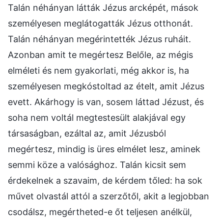
Talán néhányan látták Jézus arcképét, mások
személyesen meglátogatták Jézus otthonát.
Talán néhányan megérintették Jézus ruháit.
Azonban amit te megértesz Belőle, az mégis
elméleti és nem gyakorlati, még akkor is, ha
személyesen megkóstoltad az ételt, amit Jézus
evett. Akárhogy is van, sosem láttad Jézust, és
soha nem voltál megtestesült alakjával egy
társaságban, ezáltal az, amit Jézusból
megértesz, mindig is üres elmélet lesz, aminek
semmi köze a valósághoz. Talán kicsit sem
érdekelnek a szavaim, de kérdem tőled: ha sok
művet olvastál attól a szerzőtől, akit a legjobban
csodálsz, megértheted-e őt teljesen anélkül,