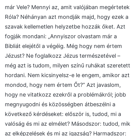
már Vele? Mennyi az, amit valójában megértetek
Róla? Néhányan azt mondják majd, hogy ezek a
szavak kellemetlen helyzetbe hozzák őket. Azt
fogják mondani: „Annyiszor olvastam már a
Bibliát elejétől a végéig. Még hogy nem értem
Jézust? Ne foglalkozz Jézus természetével –
még azt is tudom, milyen színű ruhákat szeretett
hordani. Nem kicsinyelsz-e le engem, amikor azt
mondod, hogy nem értem Őt?” Azt javaslom,
hogy ne vitatkozz ezekről a problémákról; jobb
megnyugodni és közösségben átbeszélni a
következő kérdéseket: először is, tudod, mi a
valóság és mi az elmélet? Másodszor: tudod, mik
az elképzelések és mi az igazság? Harmadszor: