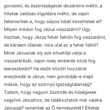
gondolni, és őszinteségetek dicséretre méltó, a
hitetek valóban irigylésre méltó, de vajon
felismeritek-e, hogy súlyos hibát követtetek el?
Milyen módon fog Jézus visszatérni? Úgy
hiszitek, hogy Jézus fehér felhőn fog visszatérni,
de kérdem tőletek: mire utal ez a fehér felhő?
Mivel Jézusnak oly sok követője várja a
visszatérését, vajon mely emberek közé fog
leereszkedni? Ha elsők között hozzátok
ereszkedik le Jézus, nem gondolják-e majd
mások, hogy ez szörnyű igazságtalanság?
Tudom, hogy nagyon őszinték és hűségesek
vagytok Jézushoz, de találkoztatok már valaha
Jézussal? Ismeritek az Ő természetét? Éltetek