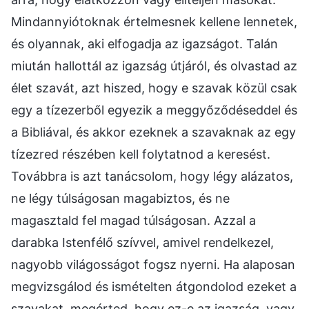
Mindannyiótoknak értelmesnek kellene lennetek,
és olyannak, aki elfogadja az igazságot. Talán
miután hallottál az igazság útjáról, és olvastad az
élet szavát, azt hiszed, hogy e szavak közül csak
egy a tízezerből egyezik a meggyőződéseddel és
a Bibliával, és akkor ezeknek a szavaknak az egy
tízezred részében kell folytatnod a keresést.
Továbbra is azt tanácsolom, hogy légy alázatos,
ne légy túlságosan magabiztos, és ne
magasztald fel magad túlságosan. Azzal a
darabka Istenfélő szívvel, amivel rendelkezel,
nagyobb világosságot fogsz nyerni. Ha alaposan
megvizsgálod és ismételten átgondolod ezeket a
szavakat, megérted, hogy ez-e az igazság, vagy