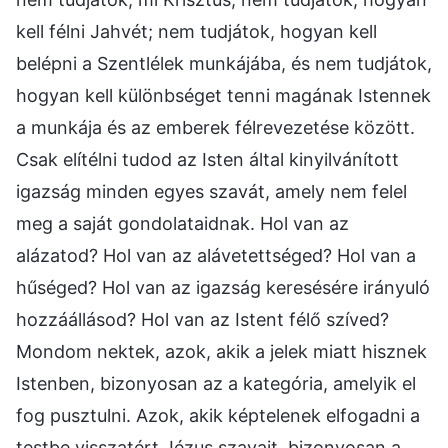
kell félni Jahvét; nem tudjátok, hogyan kell
belépni a Szentlélek munkájába, és nem tudjátok,
hogyan kell különbséget tenni magának Istennek
a munkája és az emberek félrevezetése között.
Csak elítélni tudod az Isten által kinyilvánított
igazság minden egyes szavát, amely nem felel
meg a saját gondolataidnak. Hol van az
alázatod? Hol van az alávetettséged? Hol van a
hűséged? Hol van az igazság keresésére irányuló
hozzáállásod? Hol van az Istent félő szíved?
Mondom nektek, azok, akik a jelek miatt hisznek
Istenben, bizonyosan az a kategória, amelyik el
fog pusztulni. Azok, akik képtelenek elfogadni a
testbe visszatért Jézus szavait, bizonyosan a