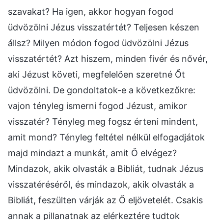
szavakat? Ha igen, akkor hogyan fogod
üdvözölni Jézus visszatértét? Teljesen készen
állsz? Milyen módon fogod üdvözölni Jézus
visszatértét? Azt hiszem, minden fivér és nővér,
aki Jézust követi, megfelelően szeretné Őt
üdvözölni. De gondoltatok-e a következőkre:
vajon tényleg ismerni fogod Jézust, amikor
visszatér? Tényleg meg fogsz érteni mindent,
amit mond? Tényleg feltétel nélkül elfogadjátok
majd mindazt a munkát, amit Ő elvégez?
Mindazok, akik olvasták a Bibliát, tudnak Jézus
visszatéréséről, és mindazok, akik olvasták a
Bibliát, feszülten várják az Ő eljövetelét. Csakis
annak a pillanatnak az elérkeztére tudtok