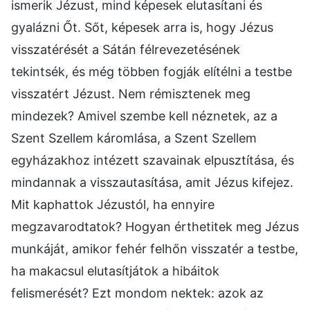
ismerik Jézust, mind képesek elutasítani és
gyalázni Őt. Sőt, képesek arra is, hogy Jézus
visszatérését a Sátán félrevezetésének
tekintsék, és még többen fogják elítélni a testbe
visszatért Jézust. Nem rémisztenek meg
mindezek? Amivel szembe kell néznetek, az a
Szent Szellem káromlása, a Szent Szellem
egyházakhoz intézett szavainak elpusztítása, és
mindannak a visszautasítása, amit Jézus kifejez.
Mit kaphattok Jézustól, ha ennyire
megzavarodtatok? Hogyan érthetitek meg Jézus
munkáját, amikor fehér felhőn visszatér a testbe,
ha makacsul elutasítjátok a hibáitok
felismerését? Ezt mondom nektek: azok az