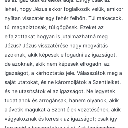
lehet, hogy Jézus akkor foglalkozik velük, amikor
nyíltan visszatér egy fehér felhőn. Túl makacsok,
túl magabiztosak, túl gőgösek. Ezeket az
elfajzottakat hogyan is jutalmazhatná meg
Jézus? Jézus visszatérése nagy megváltás
azoknak, akik képesek elfogadni az igazságot,
de azoknak, akik nem képesek elfogadni az
igazságot, a kárhoztatás jele. Válasszátok meg a
saját utatokat, és ne káromoljátok a Szentlelket,
és ne utasítsátok el az igazságot. Ne legyetek
tudatlanok és arrogánsak, hanem olyanok, akik
alávetik magukat a Szentlélek vezetésének, akik
vágyakoznak és keresik az igazságot; csak így
fog majd a hasznotokra válni. Azt tanácsolom