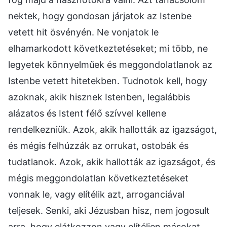
nektek, hogy gondosan járjatok az Istenbe
vetett hit ösvényén. Ne vonjatok le
elhamarkodott következtetéseket; mi több, ne
legyetek könnyelműek és meggondolatlanok az
Istenbe vetett hitetekben. Tudnotok kell, hogy
azoknak, akik hisznek Istenben, legalábbis
alázatos és Istent félő szívvel kellene
rendelkezniük. Azok, akik hallották az igazságot,
és mégis felhúzzák az orrukat, ostobák és
tudatlanok. Azok, akik hallották az igazságot, és
mégis meggondolatlan következtetéseket
vonnak le, vagy elítélik azt, arroganciával
teljesek. Senki, aki Jézusban hisz, nem jogosult
arra, hogy elátkozzon vagy elítéljen másokat.