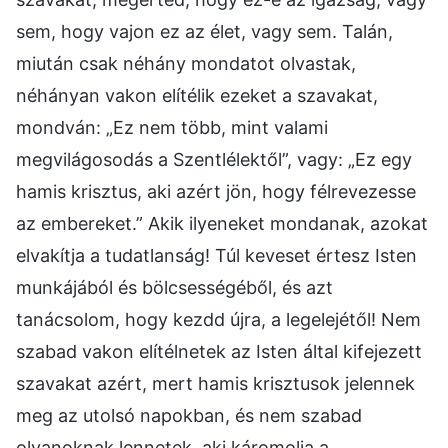
sem, hogy vajon ez az élet, vagy sem. Talán,
miután csak néhány mondatot olvastak,
néhányan vakon elítélik ezeket a szavakat,
mondván: „Ez nem több, mint valami
megvilágosodás a Szentlélektől”, vagy: „Ez egy
hamis krisztus, aki azért jön, hogy félrevezesse
az embereket.” Akik ilyeneket mondanak, azokat
elvakítja a tudatlanság! Túl keveset értesz Isten
munkájából és bölcsességéből, és azt
tanácsolom, hogy kezdd újra, a legelejétől! Nem
szabad vakon elítélnetek az Isten által kifejezett
szavakat azért, mert hamis krisztusok jelennek
meg az utolsó napokban, és nem szabad
olyanoknak lennetek, aki káromolja a