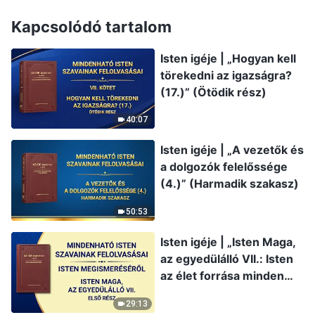
Kapcsolódó tartalom
Isten igéje | „Hogyan kell
törekedni az igazságra?
(17.)” (Ötödik rész)
40:07
Isten igéje | „A vezetők és
a dolgozók felelőssége
(4.)” (Harmadik szakasz)
50:53
Isten igéje | „Isten Maga,
az egyedülálló VII.: Isten
az élet forrása minden
dolog számára (I.)” (Első
29:13
rész)