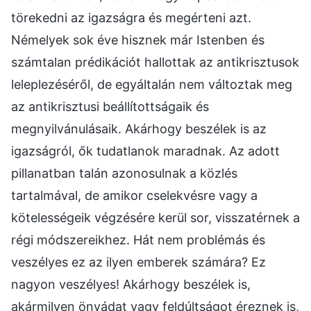
törekedni az igazságra és megérteni azt.
Némelyek sok éve hisznek már Istenben és
számtalan prédikációt hallottak az antikrisztusok
leleplezéséről, de egyáltalán nem változtak meg
az antikrisztusi beállítottságaik és
megnyilvánulásaik. Akárhogy beszélek is az
igazságról, ők tudatlanok maradnak. Az adott
pillanatban talán azonosulnak a közlés
tartalmával, de amikor cselekvésre vagy a
kötelességeik végzésére kerül sor, visszatérnek a
régi módszereikhez. Hát nem problémás és
veszélyes ez az ilyen emberek számára? Ez
nagyon veszélyes! Akárhogy beszélek is,
akármilyen önvádat vagy feldúltságot éreznek is,