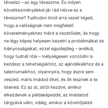
tévedsz – ez egy téveszme. És milyen
következményekkel jár rád nézve ez a
téveszme? Tudtodon kívül arra vezet téged,
hogy a valóságnak nem megfelelő
követelményekhez mérd a vezetőidet, és hogy
ne légy képes helyesen kezelni a problémáikat és
hiányosságaikat; ezzel egyidejűleg – anélkül,
hogy tudnál róla – mélységesen vonzódni is
kezdesz a tehetségükhöz, az ajándékaikhoz és a
talentumaikhoz, olyannyira, hogy észre sem
veszed, máris imádod őket, és ők lesznek a te
istened. Ez az út, attól kezdve, amikor
elkezdenek a példaképeddé, az imádatod
tárgyává válni, odáig, amikor a követőjükké