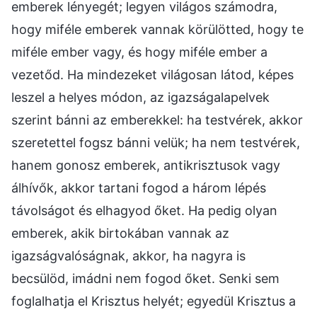
emberek lényegét; legyen világos számodra,
hogy miféle emberek vannak körülötted, hogy te
miféle ember vagy, és hogy miféle ember a
vezetőd. Ha mindezeket világosan látod, képes
leszel a helyes módon, az igazságalapelvek
szerint bánni az emberekkel: ha testvérek, akkor
szeretettel fogsz bánni velük; ha nem testvérek,
hanem gonosz emberek, antikrisztusok vagy
álhívők, akkor tartani fogod a három lépés
távolságot és elhagyod őket. Ha pedig olyan
emberek, akik birtokában vannak az
igazságvalóságnak, akkor, ha nagyra is
becsülöd, imádni nem fogod őket. Senki sem
foglalhatja el Krisztus helyét; egyedül Krisztus a