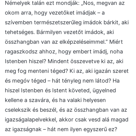
Némelyek talán ezt mondják: „Nos, megvan az
okom arra, hogy vezetőket imádjak – a
szívemben természetszerűleg imádok bárkit, aki
tehetséges. Bármilyen vezetőt imádok, aki
összhangban van az elképzeléseimmel.” Miért
ragaszkodsz ahhoz, hogy embert imádj, noha
Istenben hiszel? Mindent összevetve ki az, aki
meg fog menteni téged? Ki az, aki igazán szeret
és megóv téged – hát tényleg nem látod? Ha
hiszel Istenben és Istent követed, ügyelned
kellene a szavára, és ha valaki helyesen
cselekszik és beszél, és az összhangban van az
igazságalapelvekkel, akkor csak vesd alá magad
az igazságnak – hát nem ilyen egyszerű ez?