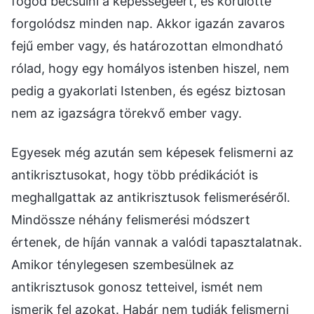
fogod becsülni a képességéért, és körülötte
forgolódsz minden nap. Akkor igazán zavaros
fejű ember vagy, és határozottan elmondható
rólad, hogy egy homályos istenben hiszel, nem
pedig a gyakorlati Istenben, és egész biztosan
nem az igazságra törekvő ember vagy.
Egyesek még azután sem képesek felismerni az
antikrisztusokat, hogy több prédikációt is
meghallgattak az antikrisztusok felismeréséről.
Mindössze néhány felismerési módszert
értenek, de híján vannak a valódi tapasztalatnak.
Amikor ténylegesen szembesülnek az
antikrisztusok gonosz tetteivel, ismét nem
ismerik fel azokat. Habár nem tudják felismerni