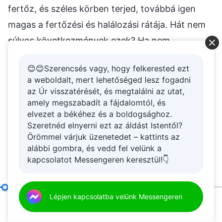
fertőz, és széles körben terjed, továbbá igen
magas a fertőzési és halálozási rátája. Hát nem
súlyos következmények ezek? Ha nem
beszélgetek így veletek, akkor vajon
😊😊Szerencsés vagy, hogy felkerested ezt
megszabadulhattok attól, hogy félrevezessenek
a weboldalt, mert lehetőséged lesz fogadni
és korlátozzanak benneteket az antikrisztusok?
az Úr visszatérését, és megtalálni az utat,
amely megszabadít a fájdalomtól, és
Igazán képesek vagytok Istenhez fordulni és
elvezet a békéhez és a boldogsághoz.
alávetni magatokat Neki? Ez nagyon nehéz.
Szeretnéd elnyerni ezt az áldást Istentől?
Amikor hétköznapi emberek arrogáns
Örömmel várjuk üzenetedet – kattints az
alábbi gombra, és vedd fel velünk a
beállítottságot fednek fel, akkor a többiek
kapcsolatot Messengeren keresztül!👇
legfeljebb az arroganciájuk rút állapotát látják
meg. Néha dicsekednek, néha hivalkodnak és
Hatodik tétel: Ravasz módokon viselkednek, önkényesek és zsarnokiak, sohasem beszélgetnek másokkal, és kényszerítenek másokat, hogy engedelmeskedjenek nekik
Lépjen kapcsolatba velünk Messengeren
mutogatják magukat, néha pedig szeretik
00:20
40:48
érvényesíteni a státuszukat és szeretnek