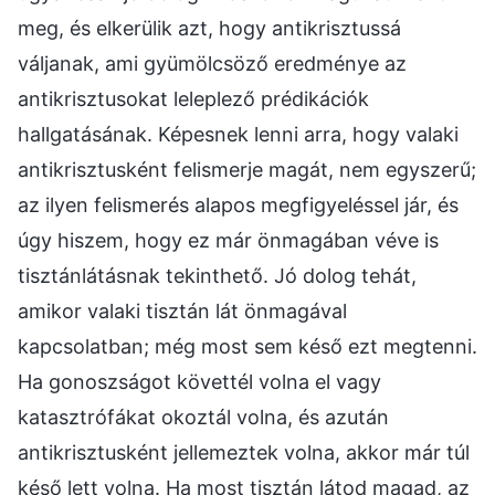
meg, és elkerülik azt, hogy antikrisztussá
váljanak, ami gyümölcsöző eredménye az
antikrisztusokat leleplező prédikációk
hallgatásának. Képesnek lenni arra, hogy valaki
antikrisztusként felismerje magát, nem egyszerű;
az ilyen felismerés alapos megfigyeléssel jár, és
úgy hiszem, hogy ez már önmagában véve is
tisztánlátásnak tekinthető. Jó dolog tehát,
amikor valaki tisztán lát önmagával
kapcsolatban; még most sem késő ezt megtenni.
Ha gonoszságot követtél volna el vagy
katasztrófákat okoztál volna, és azután
antikrisztusként jellemeztek volna, akkor már túl
késő lett volna. Ha most tisztán látod magad, az