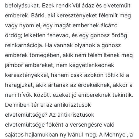
befolyásukat. Ezek rendkívül ádáz és elvetemült
emberek. Bárki, aki keresztényeket félemlít meg
vagy nyom el, egy magát embernek álcázó
ördög; lelketlen fenevad, és egy gonosz ördög
reinkarnációja. Ha vannak olyanok a gonosz
emberek tömegében, akik nem félemlítenek meg
jámbor embereket, nem kegyetlenkednek
keresztényekkel, hanem csak azokon töltik ki a
haragjukat, akik ártanak az érdekeiknek, akkor a
nem hívők között ezeket jó embereknek tekintik.
De miben tér el az antikrisztusok
elvetemültsége? Az antikrisztusok
elvetemültsége főként a versengésre való
sajátos hajlamukban nyilvánul meg. A Mennyel, a