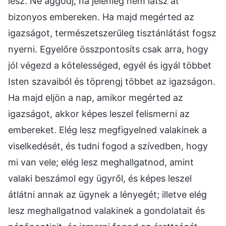
lesz. Ne aggódj, ha jelenleg nem látsz át
bizonyos embereken. Ha majd megérted az
igazságot, természetszerűleg tisztánlátást fogsz
nyerni. Egyelőre összpontosíts csak arra, hogy
jól végezd a kötelességed, egyél és igyál többet
Isten szavaiból és töprengj többet az igazságon.
Ha majd eljön a nap, amikor megérted az
igazságot, akkor képes leszel felismerni az
embereket. Elég lesz megfigyelned valakinek a
viselkedését, és tudni fogod a szívedben, hogy
mi van vele; elég lesz meghallgatnod, amint
valaki beszámol egy ügyről, és képes leszel
átlátni annak az ügynek a lényegét; illetve elég
lesz meghallgatnod valakinek a gondolatait és