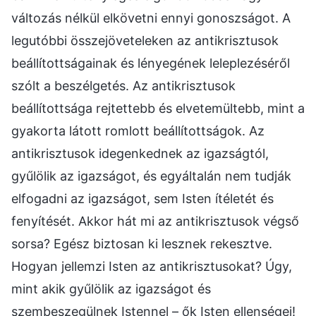
változás nélkül elkövetni ennyi gonoszságot. A
legutóbbi összejöveteleken az antikrisztusok
beállítottságainak és lényegének leleplezéséről
szólt a beszélgetés. Az antikrisztusok
beállítottsága rejtettebb és elvetemültebb, mint a
gyakorta látott romlott beállítottságok. Az
antikrisztusok idegenkednek az igazságtól,
gyűlölik az igazságot, és egyáltalán nem tudják
elfogadni az igazságot, sem Isten ítéletét és
fenyítését. Akkor hát mi az antikrisztusok végső
sorsa? Egész biztosan ki lesznek rekesztve.
Hogyan jellemzi Isten az antikrisztusokat? Úgy,
mint akik gyűlölik az igazságot és
szembeszegülnek Istennel – ők Isten ellenségei!