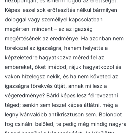
nézőpontjait, és ismerni fogod az érettségét.
Képes leszel sok erőfeszítés nélkül bármilyen
dologgal vagy személlyel kapcsolatban
megérteni mindent – ez az igazság
megértésének az eredménye. Ha azonban nem
törekszel az igazságra, hanem helyette a
képzeletedre hagyatkozva méred fel az
embereket, őket imádod, rájuk hagyatkozol és
vakon hízelegsz nekik, és ha nem követed az
igazságra törekvés útját, annak mi lesz a
végeredménye? Bárki képes lesz félrevezetni
téged; senkin sem leszel képes átlátni, még a
legnyilvánvalóbb antikrisztuson sem. Bolondot
fog csinálni belőled, te pedig még mindig nagyra