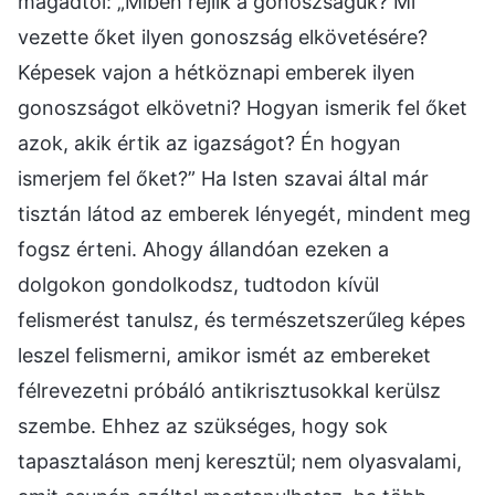
magadtól: „Miben rejlik a gonoszságuk? Mi
vezette őket ilyen gonoszság elkövetésére?
Képesek vajon a hétköznapi emberek ilyen
gonoszságot elkövetni? Hogyan ismerik fel őket
azok, akik értik az igazságot? Én hogyan
ismerjem fel őket?” Ha Isten szavai által már
tisztán látod az emberek lényegét, mindent meg
fogsz érteni. Ahogy állandóan ezeken a
dolgokon gondolkodsz, tudtodon kívül
felismerést tanulsz, és természetszerűleg képes
leszel felismerni, amikor ismét az embereket
félrevezetni próbáló antikrisztusokkal kerülsz
szembe. Ehhez az szükséges, hogy sok
tapasztaláson menj keresztül; nem olyasvalami,