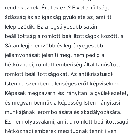
rendelkeznek. Értitek ezt? Elvetemültség,
ádázság és az igazság gyűlölete az, ami itt
lelepleződik. Ez a legsúlyosabb sátáni
beállítottság a romlott beállítottságok között, a
Sátán legjellemzőbb és leglényegesebb
jellemvonásait jeleníti meg, nem pedig a
hétköznapi, romlott emberiség által tanúsított
romlott beállítottságokat. Az antikrisztusok
Istennel szemben ellenséges erőt képviselnek.
Képesek megzavarni és irányítani a gyülekezetet,
és megvan bennük a képesség Isten irányítási
munkájának lerombolására és akadályozására.
Ez nem olyasvalami, amit a romlott beállítottságú
hétköznapi emberek meg tudnak tenni; ilyen