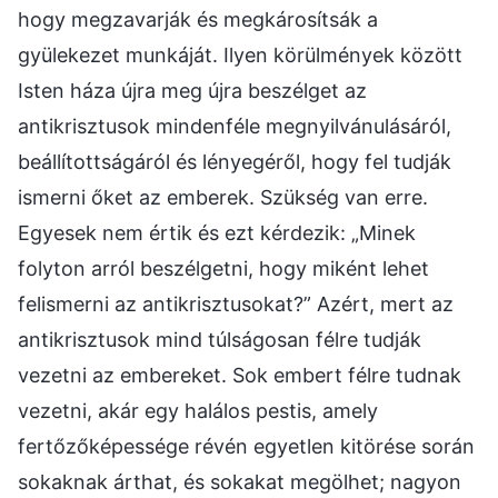
hogy megzavarják és megkárosítsák a
gyülekezet munkáját. Ilyen körülmények között
Isten háza újra meg újra beszélget az
antikrisztusok mindenféle megnyilvánulásáról,
beállítottságáról és lényegéről, hogy fel tudják
ismerni őket az emberek. Szükség van erre.
Egyesek nem értik és ezt kérdezik: „Minek
folyton arról beszélgetni, hogy miként lehet
felismerni az antikrisztusokat?” Azért, mert az
antikrisztusok mind túlságosan félre tudják
vezetni az embereket. Sok embert félre tudnak
vezetni, akár egy halálos pestis, amely
fertőzőképessége révén egyetlen kitörése során
sokaknak árthat, és sokakat megölhet; nagyon