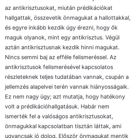
az antikrisztusokat, miután prédikációkat
hallgattak, összevetik önmagukat a hallottakkal,
és egyre inkább kezdik úgy érezni, hogy ők
maguk olyanok, mint egy antikrisztus. Végül
aztán antikrisztusnak kezdik hinni magukat.
Nincs semmi baj az efféle felismeréssel. Az
antikrisztusok felismerésével kapcsolatos
részleteknek teljes tudatában vannak, csupán a
jellemzés alapelvei terén vannak hiányosságaik.
Ez nem nagy ügy; azt mutatja, hogy hatékony
volt a prédikációhallgatásuk. Habár nem
ismerték fel a valóságos antikrisztusokat,
önmagukkal kapcsolatban tisztán láttak, ami
ugyancsak jó dolog. Először önmagukat mentik