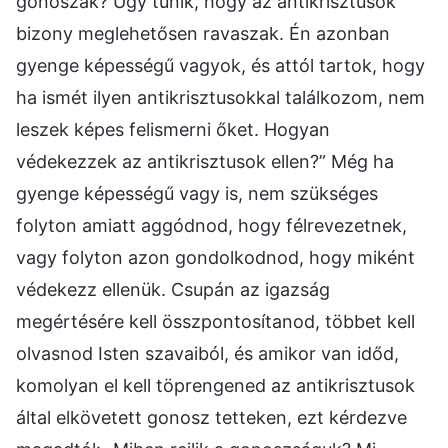
gonoszak? Úgy tűnik, hogy az antikrisztusok
bizony meglehetősen ravaszak. Én azonban
gyenge képességű vagyok, és attól tartok, hogy
ha ismét ilyen antikrisztusokkal találkozom, nem
leszek képes felismerni őket. Hogyan
védekezzek az antikrisztusok ellen?” Még ha
gyenge képességű vagy is, nem szükséges
folyton amiatt aggódnod, hogy félrevezetnek,
vagy folyton azon gondolkodnod, hogy miként
védekezz ellenük. Csupán az igazság
megértésére kell összpontosítanod, többet kell
olvasnod Isten szavaiból, és amikor van időd,
komolyan el kell töprengened az antikrisztusok
által elkövetett gonosz tetteken, ezt kérdezve