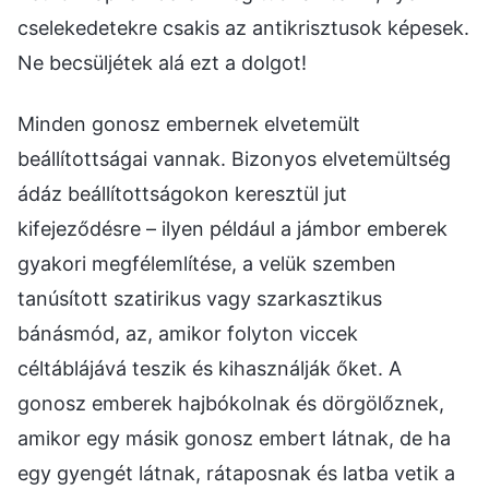
cselekedetekre csakis az antikrisztusok képesek.
Ne becsüljétek alá ezt a dolgot!
Minden gonosz embernek elvetemült
beállítottságai vannak. Bizonyos elvetemültség
ádáz beállítottságokon keresztül jut
kifejeződésre – ilyen például a jámbor emberek
gyakori megfélemlítése, a velük szemben
tanúsított szatirikus vagy szarkasztikus
bánásmód, az, amikor folyton viccek
céltáblájává teszik és kihasználják őket. A
gonosz emberek hajbókolnak és dörgölőznek,
amikor egy másik gonosz embert látnak, de ha
egy gyengét látnak, rátaposnak és latba vetik a