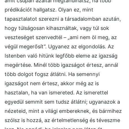
amit csupán azáltal megtanulhatsz, ha több
prédikációt hallgatsz. Olyan ez, mint
tapasztalatot szerezni a társadalomban azután,
hogy túlságosan kihasználtak, vagy túl sok
veszteséget szenvedtél – „ami nem öl meg, az
végül megerősít”. Ugyanez az elgondolás. Az
Istenben való hitünk legfőbb eleme az igazság
megértése. Minél több igazságot értesz, annál
több dolgot fogsz átlátni. Ha semennyi
igazságot nem értesz, akkor még az is
hasztalan, ha van ismereted. Az ismerettel
egyedül semmit sem tudsz átlátni; ugyanazok a
nézeteid, mint a világi embereknek, és bármihez
szólsz is hozzá, az értelmetlenség és téveszme