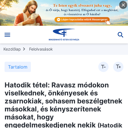
Kezdőlap
Felolvasások
Tartalom
Hatodik tétel: Ravasz módokon
viselkednek, önkényesek és
zsarnokiak, sohasem beszélgetnek
másokkal, és kényszerítenek
másokat, hogy
engedelmeskedjenek nekik
(Hatodik