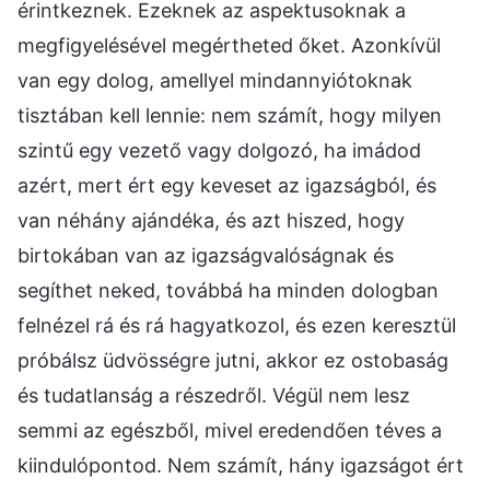
érintkeznek. Ezeknek az aspektusoknak a
megfigyelésével megértheted őket. Azonkívül
van egy dolog, amellyel mindannyiótoknak
tisztában kell lennie: nem számít, hogy milyen
szintű egy vezető vagy dolgozó, ha imádod
azért, mert ért egy keveset az igazságból, és
van néhány ajándéka, és azt hiszed, hogy
birtokában van az igazságvalóságnak és
segíthet neked, továbbá ha minden dologban
felnézel rá és rá hagyatkozol, és ezen keresztül
próbálsz üdvösségre jutni, akkor ez ostobaság
és tudatlanság a részedről. Végül nem lesz
semmi az egészből, mivel eredendően téves a
kiindulópontod. Nem számít, hány igazságot ért